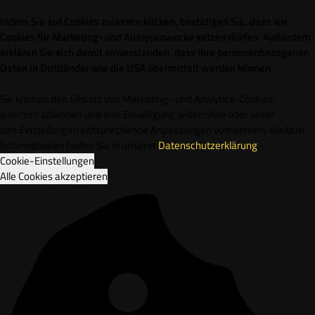
Indem Sie auf Cookies zulassen klicken, bestätigen Sie, dass wir
Cookies für Marketing- und Analysezwecke setzen dürfen. Außerdem
erklären Sie sich damit einverstanden, dass Ihre personenbezogenen
Daten in Drittländer wie die USA übermittelt werden können.
Sie können den Einsatz von Marketing- und Analytics-Cookies
jederzeit ablehnen und Ihre Einwilligung widerrufen oder unter
den Einstellungen entsprechende Anpassungen vornehmen. Weitere
Informationen finden Sie in unserer
Datenschutzerklärung
.
Cookie-Einstellungen
Alle Cookies akzeptieren