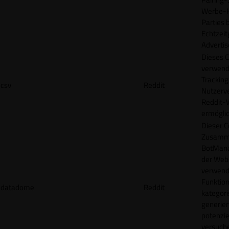
Werbe-H
Parties b
Echtzeit
Advertis
Dieses C
verwend
Tracking
csv
Reddit
Nutzerv
Reddit-
ermögli
Dieser C
Zusamme
BotMana
der Webs
verwend
Funktion
datadome
Reddit
kategori
generier
potenziel
versuche