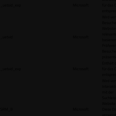
_uetsid_exp
Microsoft
für das 
entspre
Wird ve
Besuche
Websites
relevan
_uetvid
Microsoft
basieren
Präfere
Besuche
präsenti
Enthält 
_uetvid_exp
Microsoft
für das 
entspre
Wird ve
Interakt
mit der
Suchleis
Website 
SRM_B
Microsoft
Diese D
verwend