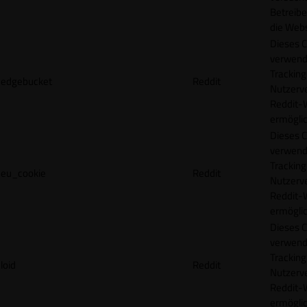
Betreibe
die Webs
Dieses C
verwend
Tracking
edgebucket
Reddit
Nutzerv
Reddit-
ermögli
Dieses C
verwend
Tracking
eu_cookie
Reddit
Nutzerv
Reddit-
ermögli
Dieses C
verwend
Tracking
loid
Reddit
Nutzerv
Reddit-
ermögli