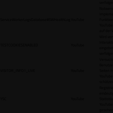
verfolge
Notwendi
Impleme
ServiceWorkerLogsDatabase#SWHealthLog
YouTube
Funktion
YouTube
auf der 
Wird ve
Interakt
TESTCOOKIESENABLED
YouTube
eingebet
verfolge
Versucht
Benutze
VISITOR_INFO1_LIVE
YouTube
Seiten m
YouTube
schätze
Registrie
eindeuti
YSC
YouTube
Statisti
YouTube,
gesehen 