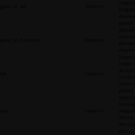
Integrat
guest_id_ads
Twitter Inc.
Freigabe
die sozi
gesetzt.
Wird ve
erkennen
guest_id_marketing
Twitter Inc.
Benutzer
angemeld
Dieser C
Twitter-
die Opti
kdt
Twitter Inc.
von Inha
Twitter-
gesetzt.
Dieser C
Nutzung 
twid
Twitter Inc.
Integrat
Sharing-
den sozi
Wird ve