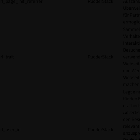
rl_page_init_referrer
RudderStack
Auszahl
Überwei
für Part
ermögli
Sammelt
Verhalte
Interakt
Besucher
rl_trait
RudderStack
verwend
Webseit
und Wer
Webseite
machen
Legt ein
für den 
es Third
Advertis
den Bes
relevan
rl_user_id
RudderStack
anzuspr
Pairing-