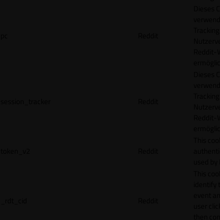
Dieses C
verwend
Tracking
pc
Reddit
Nutzerv
Reddit-
ermögli
Dieses C
verwend
Tracking
session_tracker
Reddit
Nutzerv
Reddit-
ermögli
This coo
token_v2
Reddit
authenti
used by 
This coo
identify
event an
_rdt_cid
Reddit
user cli
then con