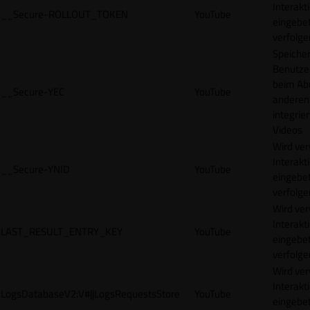
Interakt
__Secure-ROLLOUT_TOKEN
YouTube
eingebet
verfolge
Speicher
Benutze
beim Abr
__Secure-YEC
YouTube
anderen
integrie
Videos
Wird ve
Interakt
__Secure-YNID
YouTube
eingebet
verfolge
Wird ve
Interakt
LAST_RESULT_ENTRY_KEY
YouTube
eingebet
verfolge
Wird ve
Interakt
LogsDatabaseV2:V#||LogsRequestsStore
YouTube
eingebet