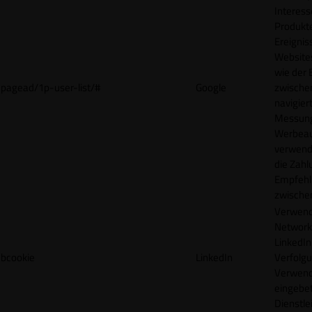
Interes
Produkt
Ereigni
Websites
wie der
pagead/1p-user-list/#
Google
zwische
navigiert
Messun
Werbea
verwende
die Zahl
Empfehl
zwische
Verwend
Network
LinkedIn 
bcookie
LinkedIn
Verfolgu
Verwend
eingebe
Dienstle