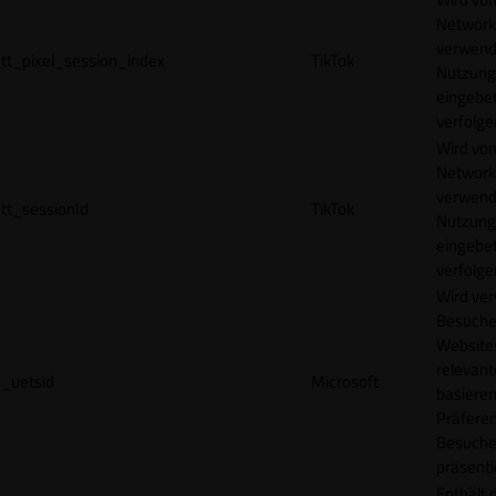
Network
verwend
tt_pixel_session_index
TikTok
Nutzung
eingebet
verfolge
Wird vom
Network
verwend
tt_sessionId
TikTok
Nutzung
eingebet
verfolge
Wird ve
Besuche
Websites
relevan
_uetsid
Microsoft
basieren
Präfere
Besuche
präsenti
Enthält 