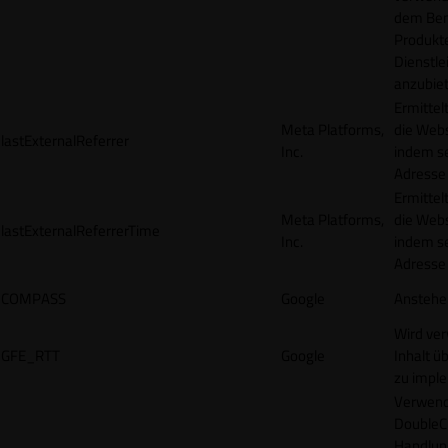
dem Ben
Produkt
Dienstle
anzubiet
Ermittel
Meta Platforms,
die Webs
lastExternalReferrer
Inc.
indem se
Adresse r
Ermittel
Meta Platforms,
die Webs
lastExternalReferrerTime
Inc.
indem se
Adresse r
COMPASS
Google
Anstehe
Wird ve
GFE_RTT
Google
Inhalt ü
zu impl
Verwend
DoubleCl
Handlun