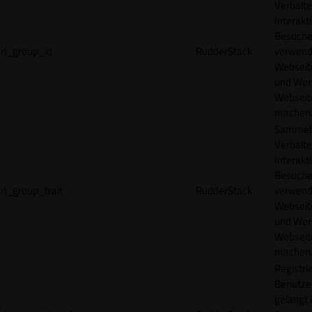
Verhalte
Interakt
Besucher
rl_group_id
RudderStack
verwend
Webseit
und Wer
Webseite
machen
Sammelt
Verhalte
Interakt
Besucher
rl_group_trait
RudderStack
verwend
Webseit
und Wer
Webseite
machen
Registrie
Benutze
gelangt 