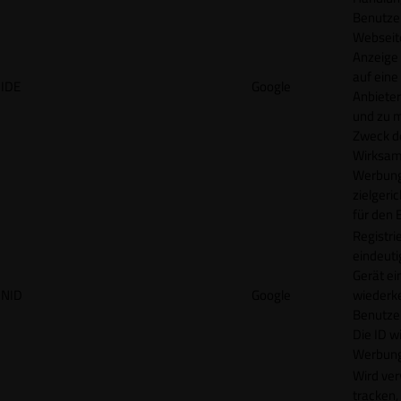
Benutzer
Webseit
Anzeige
auf eine
IDE
Google
Anbieter
und zu 
Zweck d
Wirksamk
Werbung
zielgeri
für den 
Registrie
eindeuti
Gerät ei
NID
Google
wiederk
Benutzers
Die ID wi
Werbung
Wird ve
tracken,