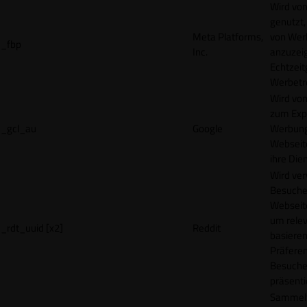
Wird vo
genutzt,
Meta Platforms,
von Wer
_fbp
Inc.
anzuzeig
Echtzeit
Werbetr
Wird vo
zum Exp
_gcl_au
Google
Werbung
Webseit
ihre Die
Wird ve
Besuche
Webseite
um rele
_rdt_uuid [x2]
Reddit
basieren
Präfere
Besuche
präsenti
Sammelt