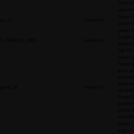
Präfere
speicher
Dieser C
eu_cn
Twitter Inc.
Daten fü
Dieser C
Google 
G_ENABLED_IDPS
Twitter Inc.
wird für
Sign On
Dieser C
Twitter 
dazu, de
einer ei
Nummer z
guest_id
Twitter Inc.
die Twit
Er wird 2
gespeich
Cookie w
verwalte
Dieser C
aufgrund