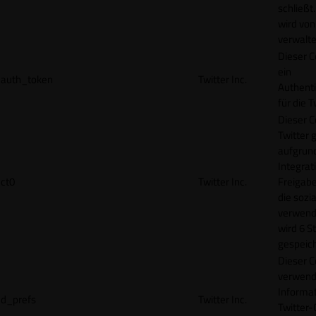
schließt
wird von
verwalte
Dieser C
ein
auth_token
Twitter Inc.
Authenti
für die 
Dieser C
Twitter 
aufgrund
Integrat
ct0
Twitter Inc.
Freigabe
die sozi
verwend
wird 6 S
gespeich
Dieser C
verwend
Informat
d_prefs
Twitter Inc.
Twitter-