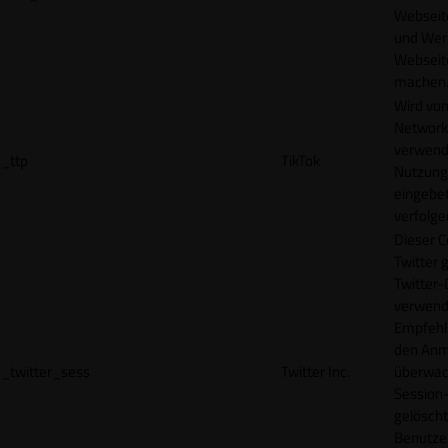
Webseit
und Wer
Webseite
machen
Wird vom
Network
verwend
_ttp
TikTok
Nutzung
eingebet
verfolge
Dieser C
Twitter 
Twitter-
verwend
Empfehl
den Anm
_twitter_sess
Twitter Inc.
überwach
Session-
gelöscht
Benutze