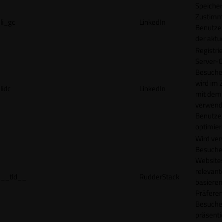
Speicher
Zustimm
li_gc
LinkedIn
Benutzer
der akt
Registri
Server-C
Besucher
wird im
lidc
LinkedIn
mit dem
verwend
Benutze
optimier
Wird ve
Besuche
Websites
relevan
__tld__
RudderStack
basieren
Präfere
Besuche
präsenti