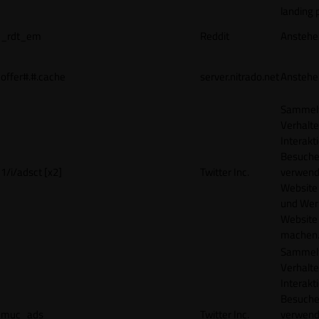
landing 
_rdt_em
Reddit
Anstehe
offer#.#.cache
server.nitrado.net
Anstehe
Sammelt
Verhalte
Interakt
Besucher
1/i/adsct [x2]
Twitter Inc.
verwend
Website
und Wer
Website 
machen
Sammelt
Verhalte
Interakt
Besucher
muc_ads
Twitter Inc.
verwend