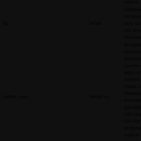
misma.
Utilizada
red socia
_ttp
TikTok
para ras
uso de s
incrusta
Recopila
relacion
las visit
usuario a
web, co
número 
visitas, 
medio p
_twitter_sess
Twitter Inc.
en el sit
qué pág
sido car
con el p
de perso
mejorar 