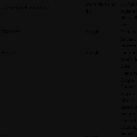
Meta Platforms,
la págin
lastExternalReferrerTime
Inc.
registrar
última d
URL.
COMPASS
Google
Pendien
Se usa p
impleme
GFE_RTT
Google
contenid
través d
Docs.
Utilizad
Google
DoubleCl
registrar
informar
las acci
usuario 
sitio web
visualiza
hacer cl