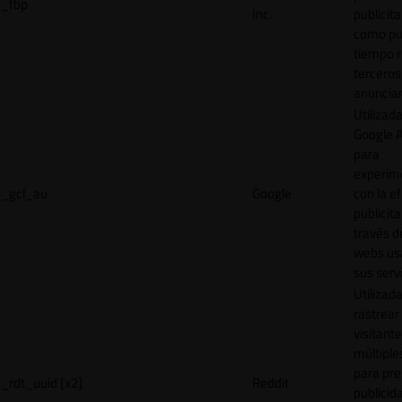
_fbp
Inc.
publicita
como pu
tiempo r
terceros
anuncian
Utilizad
Google 
para
experim
_gcl_au
Google
con la ef
publicita
través d
webs us
sus servi
Utilizad
rastrear 
visitante
múltipl
para pre
_rdt_uuid [x2]
Reddit
publicid