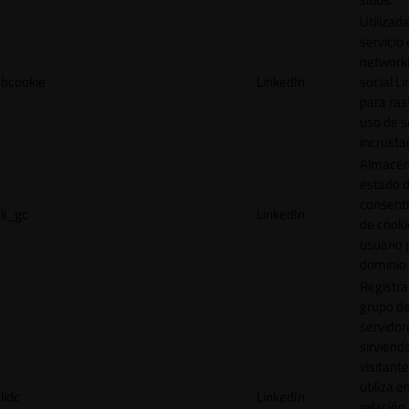
Utilizada
servicio
network
bcookie
LinkedIn
social L
para ras
uso de s
incrusta
Almacen
estado 
consent
li_gc
LinkedIn
de cooki
usuario 
dominio 
Registra
grupo d
servidor
sirviendo
visitante
utiliza e
lidc
LinkedIn
relación 