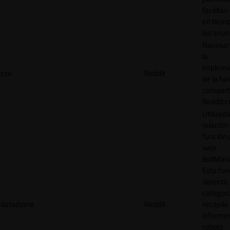
facilitan
en tiemp
los anun
Necesar
la
impleme
csv
Reddit
de la fu
comparti
Reddit.
Utilizad
relación 
función 
web
BotMana
Esta fun
detecta,
categori
datadome
Reddit
recopila
informe
robots