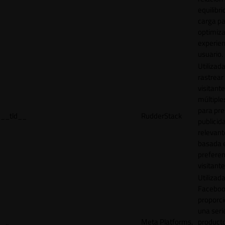
equilibri
carga p
optimiza
experien
usuario.
Utilizad
rastrear 
visitante
múltipl
para pre
__tld__
RudderStack
publicid
relevant
basada e
preferen
visitante
Utilizad
Faceboo
proporci
una seri
Meta Platforms,
product