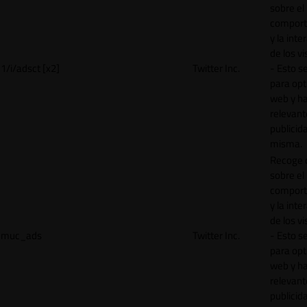
sobre el
comport
y la inte
de los vi
1/i/adsct [x2]
Twitter Inc.
- Esto se
para opt
web y h
relevant
publicid
misma.
Recoge 
sobre el
comport
y la inte
de los vi
muc_ads
Twitter Inc.
- Esto se
para opt
web y h
relevant
publicid