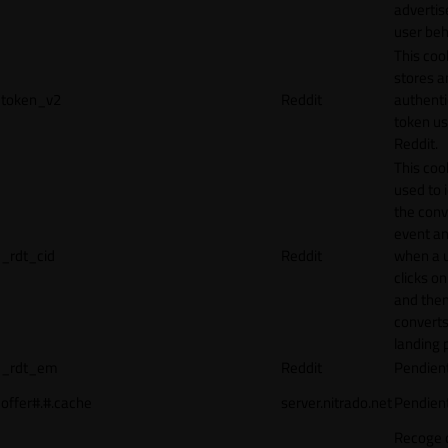
adverti
user beh
This coo
stores a
token_v2
Reddit
authenti
token u
Reddit.
This cook
used to 
the conv
event an
_rdt_cid
Reddit
when a 
clicks o
and the
converts
landing 
_rdt_em
Reddit
Pendien
offer#.#.cache
server.nitrado.net
Pendien
Recoge 