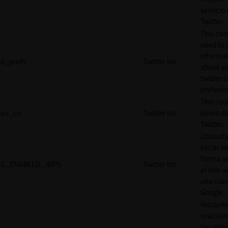
servicio
Twitter.
This cook
used to 
informat
d_prefs
Twitter Inc.
about y
twitter 
preferen
This coo
eu_cn
Twitter Inc.
saves da
Twitter.
Utilizad
iniciar s
forma s
G_ENABLED_IDPS
Twitter Inc.
el sitio 
una cue
Google.
Recopila
relacion
las visit