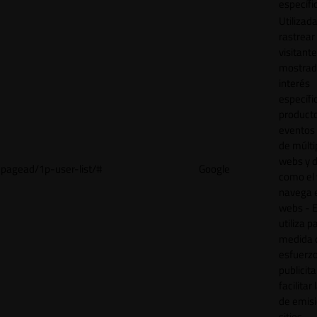
específi
Utilizad
rastrear 
visitant
mostrad
interés
específ
product
eventos 
de múlti
webs y d
pagead/1p-user-list/#
Google
como el 
navega 
webs - E
utiliza p
medida 
esfuerz
publicita
facilitar
de emisi
sitios.