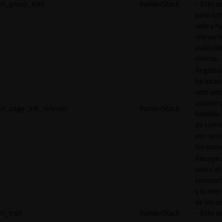
rl_group_trait
RudderStack
- Esto se
para opt
web y h
relevant
publicid
misma.
Registr
ha alcan
sitio web
usuario 
rl_page_init_referrer
RudderStack
habilitar
de comi
por remi
los socio
Recoge 
sobre el
comport
y la inte
de los vi
rl_trait
RudderStack
- Esto se