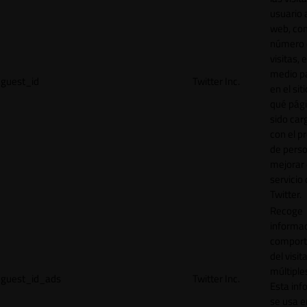
usuario a
web, co
número 
visitas, 
medio p
guest_id
Twitter Inc.
en el sit
qué pág
sido car
con el p
de perso
mejorar 
servicio
Twitter.
Recoge
informac
comport
del visit
múltiple
guest_id_ads
Twitter Inc.
Esta inf
se usa e