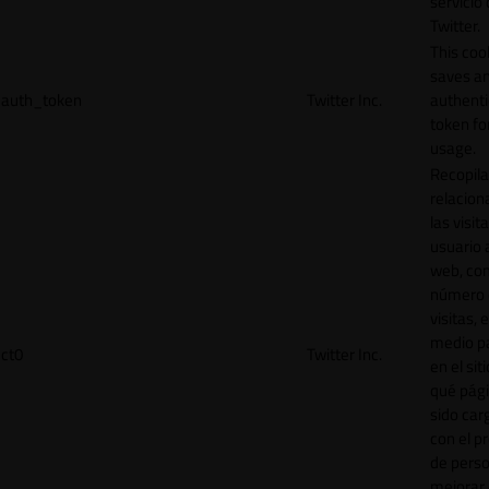
servicio
Twitter.
This coo
saves a
auth_token
Twitter Inc.
authenti
token for
usage.
Recopila
relacion
las visit
usuario a
web, co
número 
visitas, 
medio p
ct0
Twitter Inc.
en el sit
qué pág
sido car
con el p
de perso
mejorar 