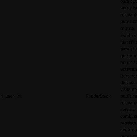
para opt
web y h
relevant
publicid
misma.
Establec
identific
para el v
que per
anuncia
externo
(tercera
dirigirse 
visitant
rl_user_id
RudderStack
publicid
relevant
servicio
combina
provisto
centros 
publicid