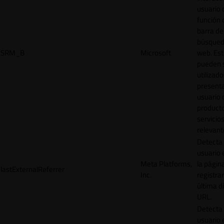
usuario 
función 
barra de
búsqued
SRM_B
Microsoft
web. Est
pueden 
utilizad
presenta
usuario 
product
servicio
relevant
Detecta
usuario 
Meta Platforms,
la págin
lastExternalReferrer
Inc.
registrar
última d
URL.
Detecta
usuario 