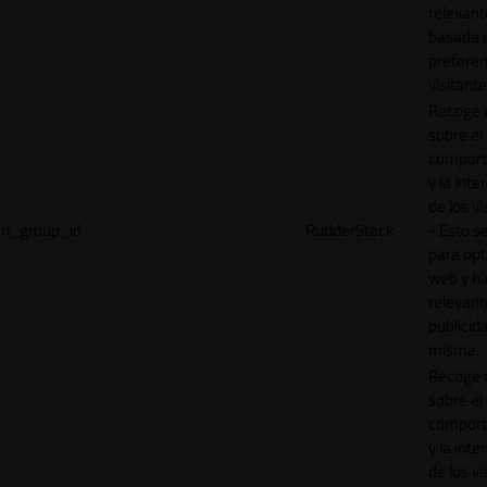
relevant
basada e
preferen
visitante
Recoge 
sobre el
comport
y la inte
de los vi
rl_group_id
RudderStack
- Esto se
para opt
web y h
relevant
publicid
misma.
Recoge 
sobre el
comport
y la inte
de los vi