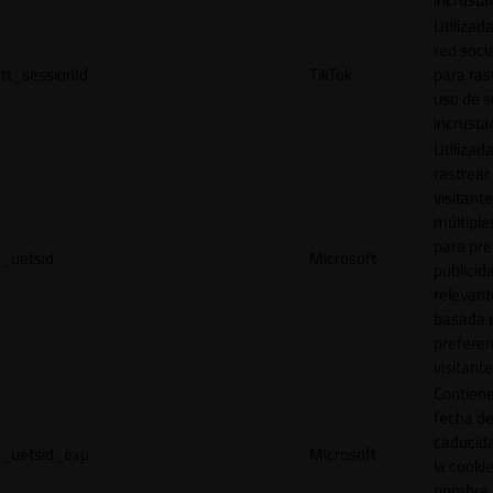
Utilizada
red socia
tt_sessionId
TikTok
para ras
uso de s
incrusta
Utilizad
rastrear 
visitante
múltipl
para pre
_uetsid
Microsoft
publicid
relevant
basada e
preferen
visitante
Contiene
fecha d
caducid
_uetsid_exp
Microsoft
la cookie
nombre