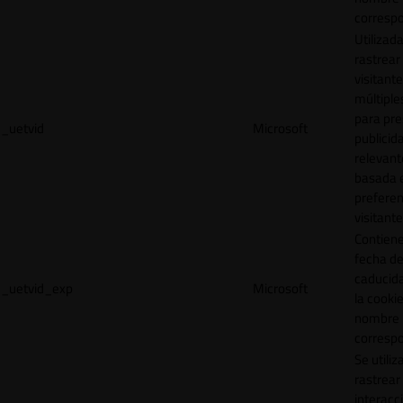
correspo
Utilizad
rastrear 
visitante
múltipl
para pre
_uetvid
Microsoft
publicid
relevant
basada e
preferen
visitante
Contiene
fecha d
caducid
_uetvid_exp
Microsoft
la cookie
nombre
correspo
Se utiliz
rastrear 
interacc