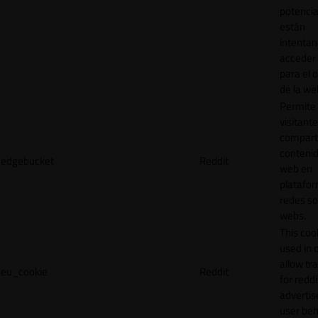
potencia
están
intenta
acceder 
para el 
de la we
Permite 
visitante
compart
contenid
edgebucket
Reddit
web en
platafo
redes so
webs.
This cook
used in 
allow tr
eu_cookie
Reddit
for reddi
adverti
user beh