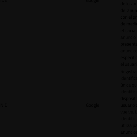
IDE
Google
de los a
del anun
con el p
de medir
eficacia
anuncio 
present
anuncio
específi
el usuari
Registra
identific
única q
identific
disposit
NID
Google
usuario 
vuelve. 
identific
utiliza p
anuncio