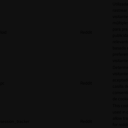
Utilizad
rastrear 
visitante
múltipl
para pre
loid
Reddit
publicid
relevant
basada e
preferen
visitante
Determin
visitant
aceptado
pc
Reddit
casilla d
consent
de cooki
This cook
used in 
allow tr
session_tracker
Reddit
for reddi