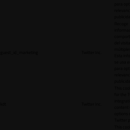
para opt
relevanc
publicid
Recoge
informac
comport
del visit
múltiple
guest_id_marketing
Twitter Inc.
Esta inf
se usa e
para opt
relevanc
publicid
This cook
for the T
integrat
kdt
Twitter Inc.
content 
options 
Twitter 
This coo