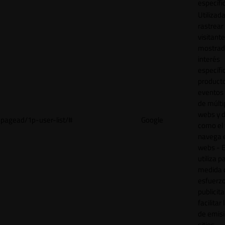
específi
Utilizad
rastrear 
visitant
mostrad
interés
específ
product
eventos 
de múlti
webs y d
pagead/1p-user-list/#
Google
como el 
navega 
webs - E
utiliza p
medida 
esfuerz
publicita
facilitar
de emisi
sitios.