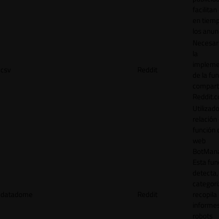
facilitan
en tiemp
los anun
Necesar
la
impleme
csv
Reddit
de la fu
comparti
Reddit.
Utilizad
relación 
función 
web
BotMana
Esta fun
detecta,
categori
datadome
Reddit
recopila
informe
robots