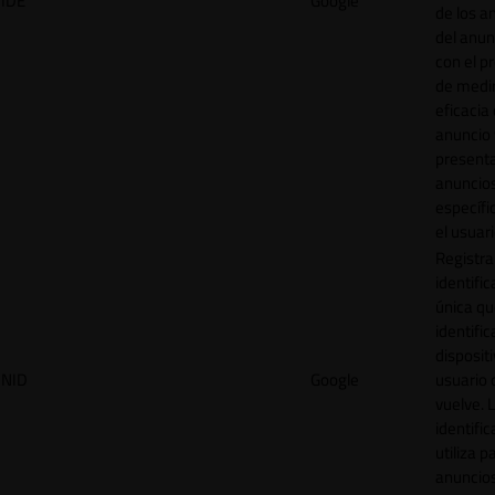
IDE
Google
de los a
del anun
con el p
de medir
eficacia
anuncio 
present
anuncio
específi
el usuari
Registra
identific
única q
identific
disposit
NID
Google
usuario 
vuelve. 
identific
utiliza p
anuncio