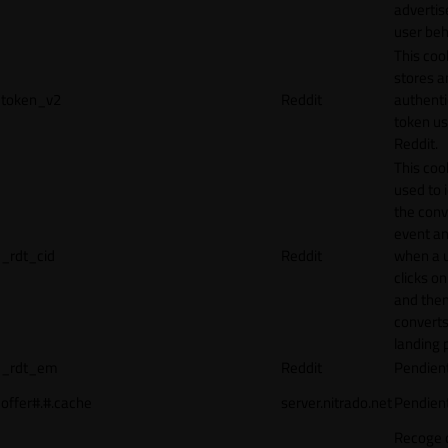
adverti
user beh
This coo
stores a
token_v2
Reddit
authenti
token u
Reddit.
This cook
used to 
the conv
event an
_rdt_cid
Reddit
when a 
clicks o
and the
converts
landing 
_rdt_em
Reddit
Pendien
offer#.#.cache
server.nitrado.net
Pendien
Recoge 