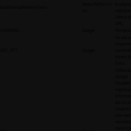
Meta Platforms,
la págin
lastExternalReferrerTime
Inc.
registrar
última d
URL.
COMPASS
Google
Pendien
Se usa p
impleme
GFE_RTT
Google
contenid
través d
Docs.
Utilizad
Google
DoubleCl
registrar
informar
las acci
usuario 
sitio web
visualiza
hacer cl