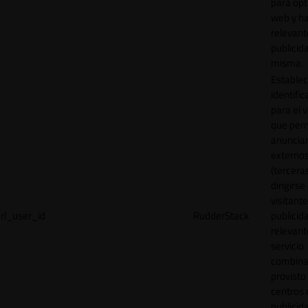
para opt
web y h
relevant
publicid
misma.
Establec
identific
para el v
que per
anuncia
externo
(tercera
dirigirse 
visitant
rl_user_id
RudderStack
publicid
relevant
servicio
combina
provisto
centros 
publicid