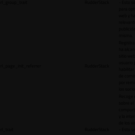
rl_group_trait
RudderStack
- Esto se
para opt
web y h
relevant
publicid
misma.
Registr
ha alcan
sitio web
usuario 
rl_page_init_referrer
RudderStack
habilitar
de comi
por remi
los socio
Recoge 
sobre el
comport
y la inte
de los vi
rl_trait
RudderStack
- Esto se