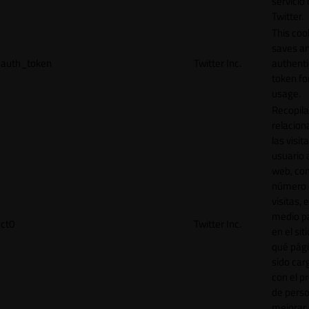
servicio
Twitter.
This coo
saves a
auth_token
Twitter Inc.
authenti
token for
usage.
Recopila
relacion
las visit
usuario a
web, co
número 
visitas, 
medio p
ct0
Twitter Inc.
en el sit
qué pág
sido car
con el p
de perso
mejorar 