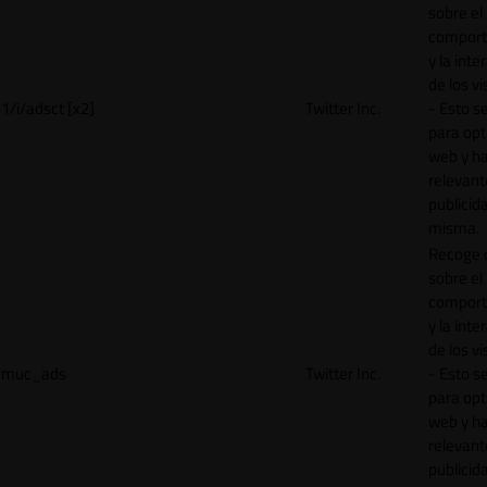
sobre el
comport
y la inte
de los vi
1/i/adsct [x2]
Twitter Inc.
- Esto se
para opt
web y h
relevant
publicid
misma.
Recoge 
sobre el
comport
y la inte
de los vi
muc_ads
Twitter Inc.
- Esto se
para opt
web y h
relevant
publicid