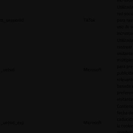
Utilizada
red socia
tt_sessionId
TikTok
para ras
uso de s
incrusta
Utilizad
rastrear 
visitante
múltipl
para pre
_uetsid
Microsoft
publicid
relevant
basada e
preferen
visitante
Contiene
fecha d
caducid
_uetsid_exp
Microsoft
la cookie
nombre