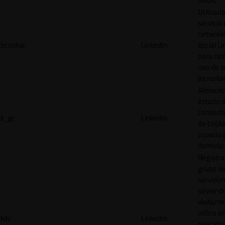
Utilizada
servicio
network
bcookie
LinkedIn
social L
para ras
uso de s
incrusta
Almacen
estado 
consent
li_gc
LinkedIn
de cooki
usuario 
dominio 
Registra
grupo d
servidor
sirviendo
visitante
utiliza e
lidc
LinkedIn
relación 