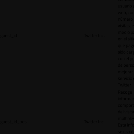
usuario a
web, co
número 
visitas, 
medio p
guest_id
Twitter Inc.
en el sit
qué pág
sido car
con el p
de perso
mejorar 
servicio
Twitter.
Recoge
informac
comport
del visit
múltiple
guest_id_ads
Twitter Inc.
Esta inf
se usa e