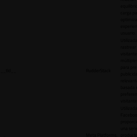
equilibri
carga p
optimiza
experien
usuario.
Utilizad
rastrear 
visitante
múltipl
para pre
__tld__
RudderStack
publicid
relevant
basada e
preferen
visitante
Utilizad
Faceboo
proporci
una seri
Meta Platforms,
product