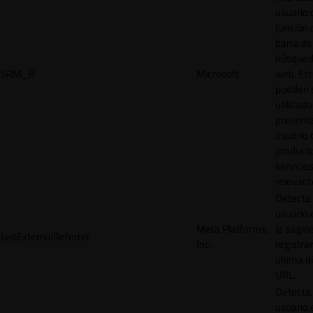
usuario 
función 
barra de
búsqued
SRM_B
Microsoft
web. Est
pueden 
utilizad
presenta
usuario 
product
servicio
relevant
Detecta
usuario 
Meta Platforms,
la págin
lastExternalReferrer
Inc.
registrar
última d
URL.
Detecta
usuario 