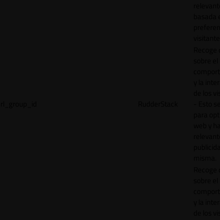
relevant
basada e
preferen
visitante
Recoge 
sobre el
comport
y la inte
de los vi
rl_group_id
RudderStack
- Esto se
para opt
web y h
relevant
publicid
misma.
Recoge 
sobre el
comport
y la inte
de los vi