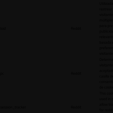
Utilizad
rastrear 
visitante
múltipl
para pre
loid
Reddit
publicid
relevant
basada e
preferen
visitante
Determin
visitant
aceptado
pc
Reddit
casilla d
consent
de cooki
This cook
used in 
allow tr
session_tracker
Reddit
for reddi