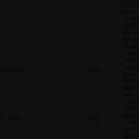
potencia
están
intenta
acceder 
para el 
de la we
Permite 
visitante
compart
contenid
edgebucket
Reddit
web en
platafo
redes so
webs.
This cook
used in 
allow tr
eu_cookie
Reddit
for reddi
adverti
user beh