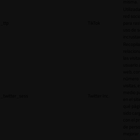
misma.
Utilizada
red socia
_ttp
TikTok
para ras
uso de s
incrusta
Recopila
relacion
las visit
usuario a
web, co
número 
visitas, 
medio p
_twitter_sess
Twitter Inc.
en el sit
qué pág
sido car
con el p
de perso
mejorar 