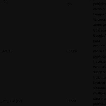
_fbp
Inc.
publicita
como pu
tiempo r
terceros
anuncian
Utilizad
Google 
para
experim
_gcl_au
Google
con la ef
publicita
través d
webs us
sus servi
Utilizad
rastrear 
visitante
múltipl
para pre
_rdt_uuid [x2]
Reddit
publicid