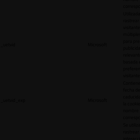
correspo
Utilizad
rastrear 
visitante
múltipl
para pre
_uetvid
Microsoft
publicid
relevant
basada e
preferen
visitante
Contiene
fecha d
caducid
_uetvid_exp
Microsoft
la cookie
nombre
correspo
Se utiliz
rastrear 
interacc