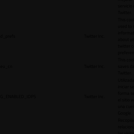
servicio
Twitter.
This cook
used to 
informat
d_prefs
Twitter Inc.
about y
twitter 
preferen
This coo
eu_cn
Twitter Inc.
saves da
Twitter.
Utilizad
iniciar s
forma s
G_ENABLED_IDPS
Twitter Inc.
el sitio 
una cue
Google.
Recopila
relacion
las visit