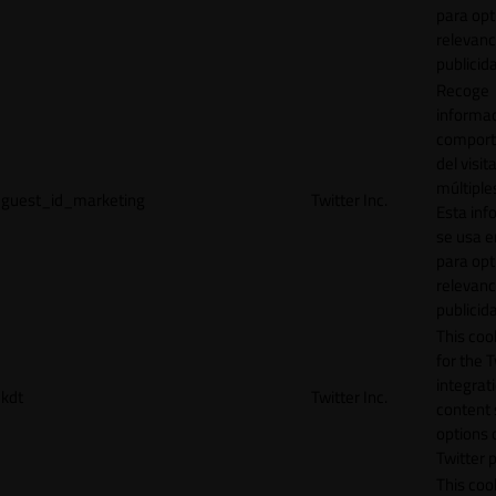
para opt
relevanc
publicid
Recoge
informac
comport
del visit
múltiple
guest_id_marketing
Twitter Inc.
Esta inf
se usa e
para opt
relevanc
publicid
This cook
for the T
integrat
kdt
Twitter Inc.
content 
options 
Twitter 
This coo