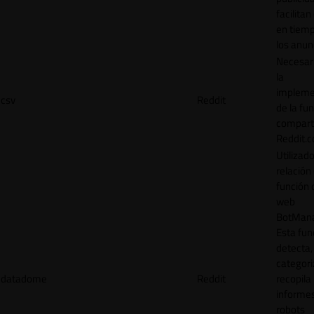
facilitan
en tiemp
los anun
Necesar
la
impleme
csv
Reddit
de la fu
comparti
Reddit.
Utilizad
relación 
función 
web
BotMana
Esta fun
detecta,
categori
datadome
Reddit
recopila
informe
robots