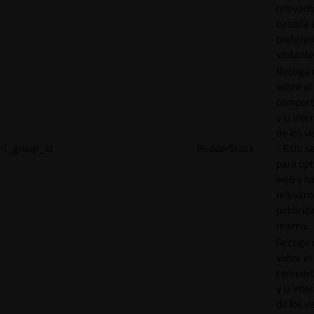
relevant
basada e
preferen
visitante
Recoge 
sobre el
comport
y la inte
de los vi
rl_group_id
RudderStack
- Esto se
para opt
web y h
relevant
publicid
misma.
Recoge 
sobre el
comport
y la inte
de los vi