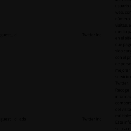
usuario a
web, co
número 
visitas, 
medio p
guest_id
Twitter Inc.
en el sit
qué pág
sido car
con el p
de perso
mejorar 
servicio
Twitter.
Recoge
informac
comport
del visit
múltiple
guest_id_ads
Twitter Inc.
Esta inf
se usa e