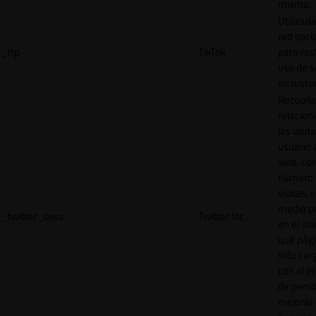
misma.
Utilizada
red socia
_ttp
TikTok
para ras
uso de s
incrusta
Recopila
relacion
las visit
usuario a
web, co
número 
visitas, 
medio p
_twitter_sess
Twitter Inc.
en el sit
qué pág
sido car
con el p
de perso
mejorar 