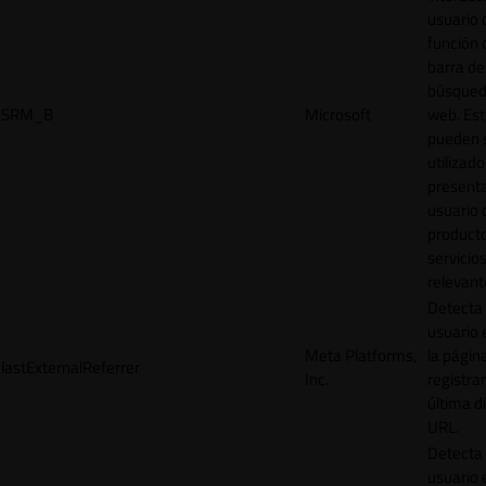
usuario 
función 
barra de
búsqued
SRM_B
Microsoft
web. Est
pueden 
utilizad
presenta
usuario 
product
servicio
relevant
Detecta
usuario 
Meta Platforms,
la págin
lastExternalReferrer
Inc.
registrar
última d
URL.
Detecta
usuario 