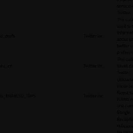
servicio
Twitter.
This cook
used to 
informat
d_prefs
Twitter Inc.
about y
twitter 
preferen
This coo
eu_cn
Twitter Inc.
saves da
Twitter.
Utilizad
iniciar s
forma s
G_ENABLED_IDPS
Twitter Inc.
el sitio 
una cue
Google.
Recopila
relacion
las visit