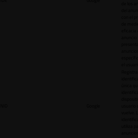
IDE
Google
de los a
del anun
con el p
de medir
eficacia
anuncio 
present
anuncio
específi
el usuari
Registra
identific
única q
identific
disposit
NID
Google
usuario 
vuelve. 
identific
utiliza p
anuncio