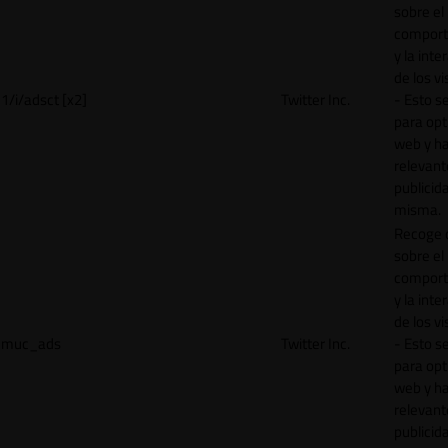
sobre el
comport
y la inte
de los vi
1/i/adsct [x2]
Twitter Inc.
- Esto se
para opt
web y h
relevant
publicid
misma.
Recoge 
sobre el
comport
y la inte
de los vi
muc_ads
Twitter Inc.
- Esto se
para opt
web y h
relevant
publicid