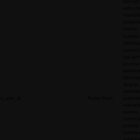
para opt
web y h
relevant
publicid
misma.
Establec
identific
para el v
que per
anuncia
externo
(tercera
dirigirse 
visitant
rl_user_id
RudderStack
publicid
relevant
servicio
combina
provisto
centros 
publicid