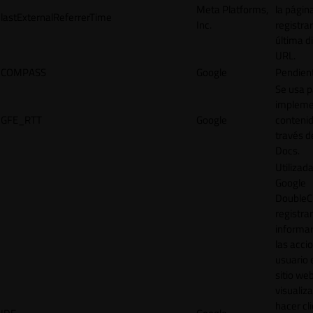
Meta Platforms,
la págin
lastExternalReferrerTime
Inc.
registrar
última d
URL.
COMPASS
Google
Pendien
Se usa p
impleme
GFE_RTT
Google
contenid
través d
Docs.
Utilizad
Google
DoubleCl
registrar
informar
las acci
usuario 
sitio web
visualiza
hacer cl