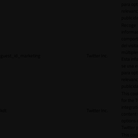
para opt
relevanc
publicid
Recoge
informac
comport
del visit
múltiple
guest_id_marketing
Twitter Inc.
Esta inf
se usa e
para opt
relevanc
publicid
This cook
for the T
integrat
kdt
Twitter Inc.
content 
options 
Twitter 
This coo