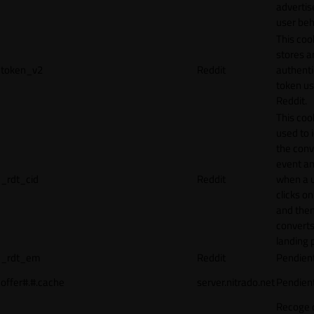
adverti
user beh
This coo
stores a
token_v2
Reddit
authenti
token u
Reddit.
This cook
used to 
the conv
event an
_rdt_cid
Reddit
when a 
clicks o
and the
converts
landing 
_rdt_em
Reddit
Pendien
offer#.#.cache
server.nitrado.net
Pendien
Recoge 