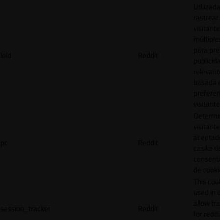
Utilizad
rastrear 
visitante
múltipl
para pre
loid
Reddit
publicid
relevant
basada e
preferen
visitante
Determin
visitant
aceptado
pc
Reddit
casilla d
consent
de cooki
This cook
used in 
allow tr
session_tracker
Reddit
for reddi