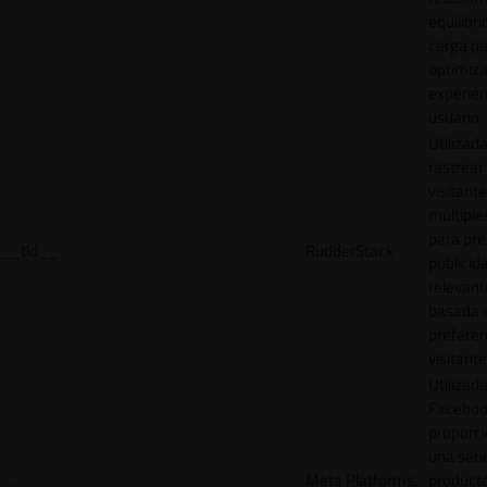
equilibri
carga p
optimiza
experien
usuario.
Utilizad
rastrear 
visitante
múltipl
para pre
__tld__
RudderStack
publicid
relevant
basada e
preferen
visitante
Utilizad
Faceboo
proporci
una seri
Meta Platforms,
product