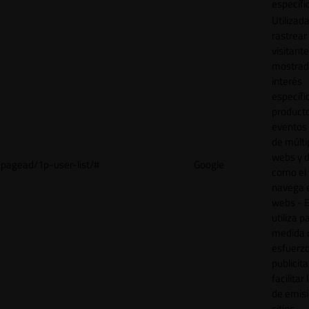
específi
Utilizad
rastrear 
visitant
mostrad
interés
específ
product
eventos 
de múlti
webs y d
pagead/1p-user-list/#
Google
como el 
navega 
webs - E
utiliza p
medida 
esfuerz
publicita
facilitar
de emisi
sitios.