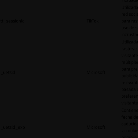
Utilizada
red socia
tt_sessionId
TikTok
para ras
uso de s
incrusta
Utilizad
rastrear 
visitante
múltipl
para pre
_uetsid
Microsoft
publicid
relevant
basada e
preferen
visitante
Contiene
fecha d
caducid
_uetsid_exp
Microsoft
la cookie
nombre