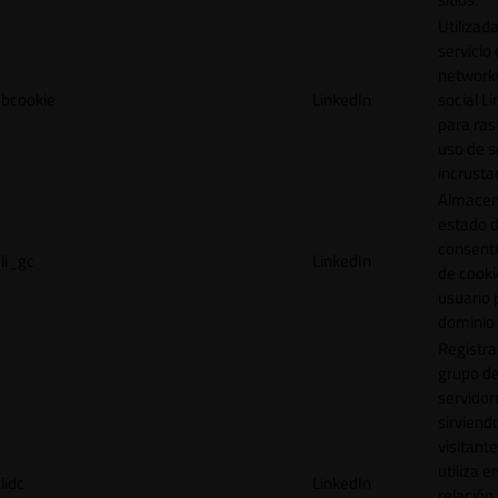
Utilizada
servicio
network
bcookie
LinkedIn
social L
para ras
uso de s
incrusta
Almacen
estado 
consent
li_gc
LinkedIn
de cooki
usuario 
dominio 
Registra
grupo d
servidor
sirviendo
visitante
utiliza e
lidc
LinkedIn
relación 