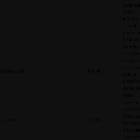
potencia
están
intenta
acceder 
para el 
de la we
Permite 
visitante
compart
contenid
edgebucket
Reddit
web en
platafo
redes so
webs.
This cook
used in 
allow tr
eu_cookie
Reddit
for reddi
adverti
user beh