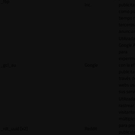
_fbp
Inc.
publicita
como pu
tiempo r
terceros
anuncian
Utilizad
Google 
para
experim
_gcl_au
Google
con la ef
publicita
través d
webs us
sus servi
Utilizad
rastrear 
visitante
múltipl
para pre
_rdt_uuid [x2]
Reddit
publicid