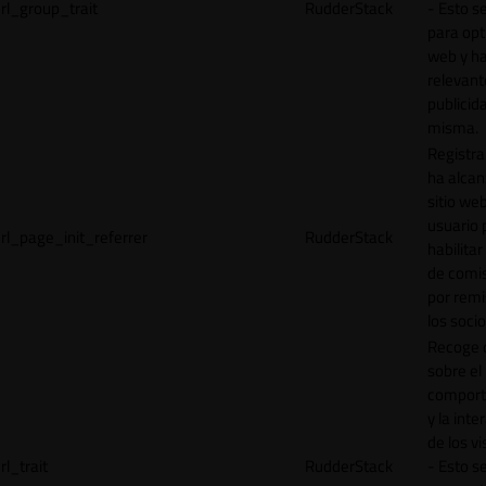
rl_group_trait
RudderStack
- Esto se
para opt
web y h
relevant
publicid
misma.
Registr
ha alcan
sitio web
usuario 
rl_page_init_referrer
RudderStack
habilitar
de comi
por remi
los socio
Recoge 
sobre el
comport
y la inte
de los vi
rl_trait
RudderStack
- Esto se