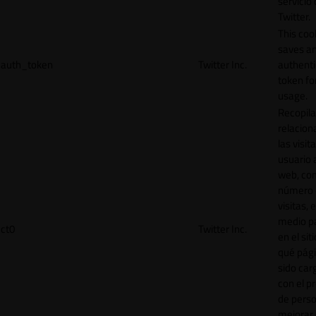
servicio
Twitter.
This coo
saves a
auth_token
Twitter Inc.
authenti
token for
usage.
Recopila
relacion
las visit
usuario a
web, co
número 
visitas, 
medio p
ct0
Twitter Inc.
en el sit
qué pág
sido car
con el p
de perso
mejorar 