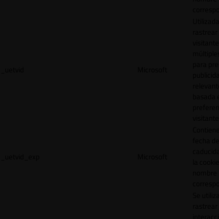
correspo
Utilizad
rastrear 
visitante
múltipl
para pre
_uetvid
Microsoft
publicid
relevant
basada e
preferen
visitante
Contiene
fecha d
caducid
_uetvid_exp
Microsoft
la cookie
nombre
correspo
Se utiliz
rastrear 
interacc