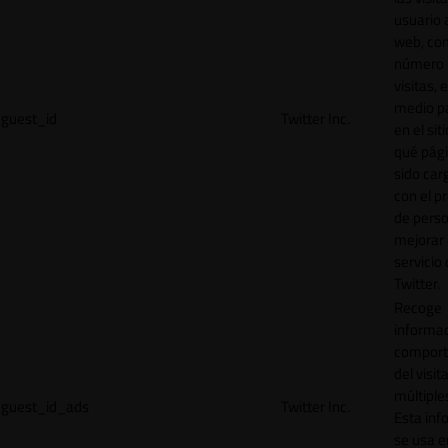
usuario a
web, co
número 
visitas, 
medio p
guest_id
Twitter Inc.
en el sit
qué pág
sido car
con el p
de perso
mejorar 
servicio
Twitter.
Recoge
informac
comport
del visit
múltiple
guest_id_ads
Twitter Inc.
Esta inf
se usa e