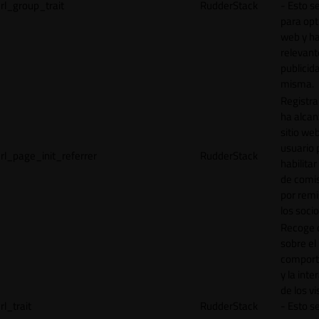
rl_group_trait
RudderStack
- Esto se
para opt
web y h
relevant
publicid
misma.
Registr
ha alcan
sitio web
usuario 
rl_page_init_referrer
RudderStack
habilitar
de comi
por remi
los socio
Recoge 
sobre el
comport
y la inte
de los vi
rl_trait
RudderStack
- Esto se