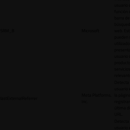
usuario 
función 
barra de
búsqued
SRM_B
Microsoft
web. Est
pueden 
utilizad
presenta
usuario 
product
servicio
relevant
Detecta
usuario 
Meta Platforms,
la págin
lastExternalReferrer
Inc.
registrar
última d
URL.
Detecta
usuario 