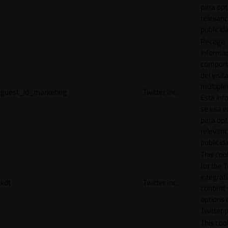
para opt
relevanc
publicid
Recoge
informac
comport
del visit
múltiple
guest_id_marketing
Twitter Inc.
Esta inf
se usa e
para opt
relevanc
publicid
This cook
for the T
integrat
kdt
Twitter Inc.
content 
options 
Twitter 
This coo