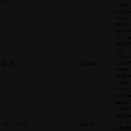
_fbp
Inc.
publicita
como pu
tiempo r
terceros
anuncian
Utilizad
Google 
para
experim
_gcl_au
Google
con la ef
publicita
través d
webs us
sus servi
Utilizad
rastrear 
visitante
múltipl
para pre
_rdt_uuid [x2]
Reddit
publicid