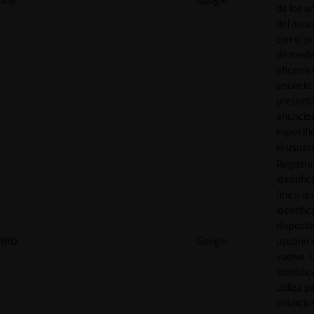
IDE
Google
de los a
del anun
con el p
de medir
eficacia
anuncio 
present
anuncio
específi
el usuari
Registra
identific
única q
identific
disposit
NID
Google
usuario 
vuelve. 
identific
utiliza p
anuncio