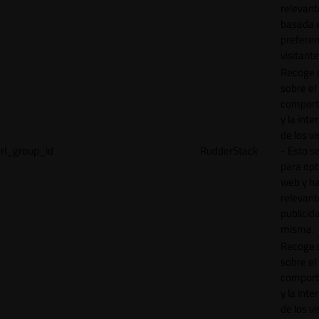
relevant
basada e
preferen
visitante
Recoge 
sobre el
comport
y la inte
de los vi
rl_group_id
RudderStack
- Esto se
para opt
web y h
relevant
publicid
misma.
Recoge 
sobre el
comport
y la inte
de los vi