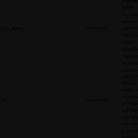
servicio
Twitter.
This coo
saves a
auth_token
Twitter Inc.
authenti
token for
usage.
Recopila
relacion
las visit
usuario a
web, co
número 
visitas, 
medio p
ct0
Twitter Inc.
en el sit
qué pág
sido car
con el p
de perso
mejorar 