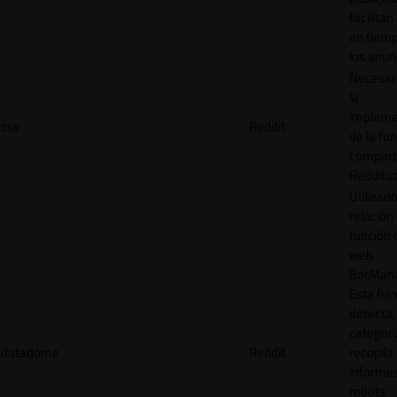
facilitan
en tiemp
los anun
Necesar
la
impleme
csv
Reddit
de la fu
comparti
Reddit.
Utilizad
relación 
función 
web
BotMana
Esta fun
detecta,
categori
datadome
Reddit
recopila
informe
robots