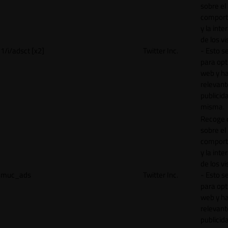
sobre el
comport
y la inte
de los vi
1/i/adsct [x2]
Twitter Inc.
- Esto se
para opt
web y h
relevant
publicid
misma.
Recoge 
sobre el
comport
y la inte
de los vi
muc_ads
Twitter Inc.
- Esto se
para opt
web y h
relevant
publicid