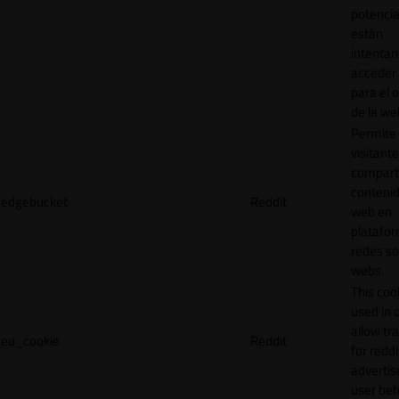
potencia
están
intenta
acceder 
para el 
de la we
Permite 
visitante
compart
contenid
edgebucket
Reddit
web en
platafo
redes so
webs.
This cook
used in 
allow tr
eu_cookie
Reddit
for reddi
adverti
user beh