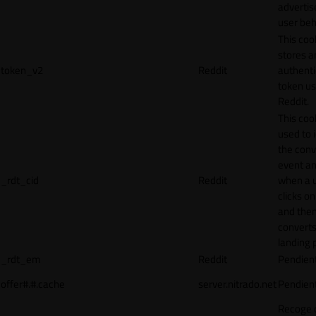
adverti
user beh
This coo
stores a
token_v2
Reddit
authenti
token u
Reddit.
This cook
used to 
the conv
event an
_rdt_cid
Reddit
when a 
clicks o
and the
converts
landing 
_rdt_em
Reddit
Pendien
offer#.#.cache
server.nitrado.net
Pendien
Recoge 