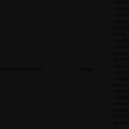
específi
Utilizad
rastrear 
visitant
mostrad
interés
específ
product
eventos 
de múlti
webs y d
pagead/1p-user-list/#
Google
como el 
navega 
webs - E
utiliza p
medida 
esfuerz
publicita
facilitar
de emisi
sitios.