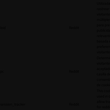
Utilizad
rastrear 
visitante
múltipl
para pre
loid
Reddit
publicid
relevant
basada e
preferen
visitante
Determin
visitant
aceptado
pc
Reddit
casilla d
consent
de cooki
This cook
used in 
allow tr
session_tracker
Reddit
for reddi