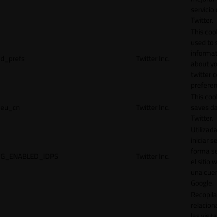
servicio
Twitter.
This cook
used to 
informat
d_prefs
Twitter Inc.
about y
twitter 
preferen
This coo
eu_cn
Twitter Inc.
saves da
Twitter.
Utilizad
iniciar s
forma s
G_ENABLED_IDPS
Twitter Inc.
el sitio 
una cue
Google.
Recopila
relacion
las visit