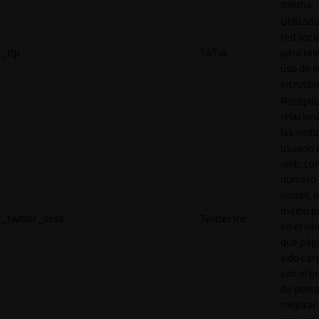
misma.
Utilizada
red socia
_ttp
TikTok
para ras
uso de s
incrusta
Recopila
relacion
las visit
usuario a
web, co
número 
visitas, 
medio p
_twitter_sess
Twitter Inc.
en el sit
qué pág
sido car
con el p
de perso
mejorar 