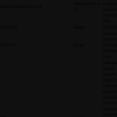
Meta Platforms,
la págin
lastExternalReferrerTime
Inc.
registrar
última d
URL.
COMPASS
Google
Pendien
Se usa p
impleme
GFE_RTT
Google
contenid
través d
Docs.
Utilizad
Google
DoubleCl
registrar
informar
las acci
usuario 
sitio web
visualiza
hacer cl