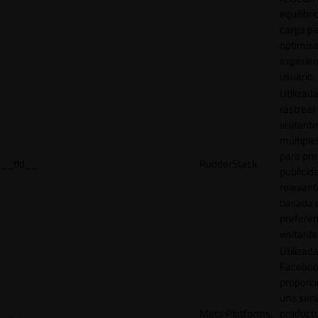
equilibri
carga p
optimiza
experien
usuario.
Utilizad
rastrear 
visitante
múltipl
para pre
__tld__
RudderStack
publicid
relevant
basada e
preferen
visitante
Utilizad
Faceboo
proporci
una seri
Meta Platforms,
product