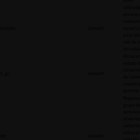
Utilizada
servicio
network
bcookie
LinkedIn
social L
para ras
uso de s
incrusta
Almacen
estado 
consent
li_gc
LinkedIn
de cooki
usuario 
dominio 
Registra
grupo d
servidor
sirviendo
visitante
utiliza e
lidc
LinkedIn
relación 