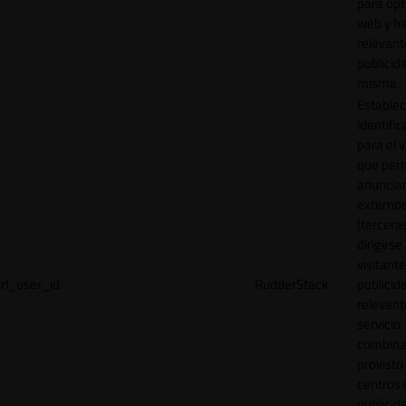
para opt
web y h
relevant
publicid
misma.
Establec
identific
para el v
que per
anuncia
externo
(tercera
dirigirse 
visitant
rl_user_id
RudderStack
publicid
relevant
servicio
combina
provisto
centros 
publicid