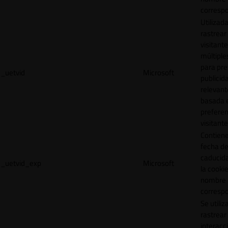
correspo
Utilizad
rastrear 
visitante
múltipl
para pre
_uetvid
Microsoft
publicid
relevant
basada e
preferen
visitante
Contiene
fecha d
caducid
_uetvid_exp
Microsoft
la cookie
nombre
correspo
Se utiliz
rastrear 
interacc