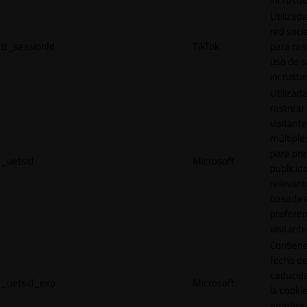
Utilizada
red socia
tt_sessionId
TikTok
para ras
uso de s
incrusta
Utilizad
rastrear 
visitante
múltipl
para pre
_uetsid
Microsoft
publicid
relevant
basada e
preferen
visitante
Contiene
fecha d
caducid
_uetsid_exp
Microsoft
la cookie
nombre