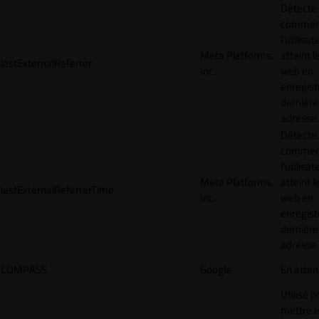
Détecte
commen
l'utilisat
Meta Platforms,
atteint l
lastExternalReferrer
Inc.
web en
enregist
dernière
adresse
Détecte
commen
l'utilisat
Meta Platforms,
atteint l
lastExternalReferrerTime
Inc.
web en
enregist
dernière
adresse
COMPASS
Google
En atten
Utilisé p
mettre 