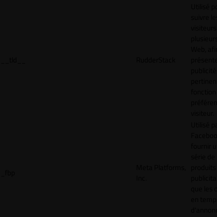
Utilisé p
suivre le
visiteurs
plusieurs
Web, afi
__tld__
RudderStack
présent
publicité
pertinen
fonction
préfére
visiteur.
Utilisé p
Faceboo
fournir 
série de
Meta Platforms,
produits
_fbp
Inc.
publicita
que les 
en temps
d'annon