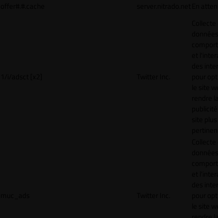
offer#.#.cache
server.nitrado.net
En atten
Collecte
données 
compor
et l'inte
des inte
1/i/adsct [x2]
Twitter Inc.
pour opt
le site w
rendre l
publicité
site plus
pertinen
Collecte
données 
compor
et l'inte
des inte
muc_ads
Twitter Inc.
pour opt
le site w
rendre l