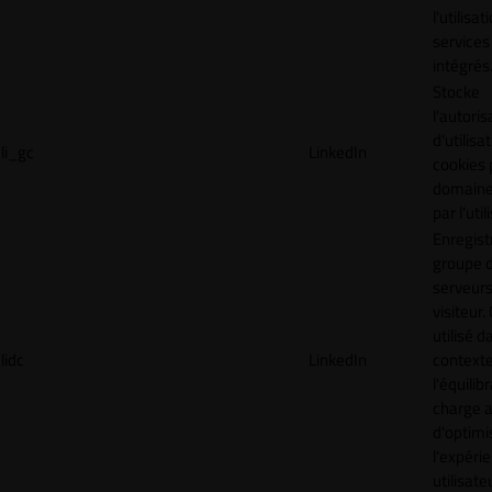
l'utilisa
services
intégrés
Stocke
l'autoris
d'utilisa
li_gc
LinkedIn
cookies 
domaine
par l'uti
Enregist
groupe 
serveurs
visiteur.
utilisé d
lidc
LinkedIn
context
l'équilib
charge a
d'optimi
l'expéri
utilisate