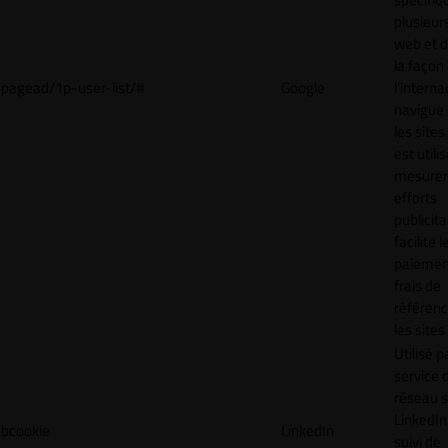
plusieurs
web et 
la façon
pagead/1p-user-list/#
Google
l'interna
navigue 
les sites
est utili
mesurer
efforts
publicita
facilite l
paiemen
frais de
référenc
les sites
Utilisé p
service 
réseau s
LinkedIn,
bcookie
LinkedIn
suivi de