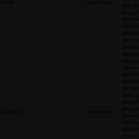
rl_trait
RudderStack
pour opt
le site 
rendre l
publicité
site plus
pertinen
Définit 
identifia
unique p
visiteur, 
permet 
annonce
tiers de 
visiteur
une publ
pertinen
rl_user_id
RudderStack
service 
couplage
fourni p
centres