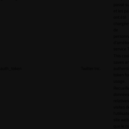
passé sur
et les p
ont été
chargées
de
personna
d'amélio
service T
This coo
saves a
auth_token
Twitter Inc.
authenti
token for
usage.
Recueill
donnée
relative
visites d
l'utilisa
site web,
que le 