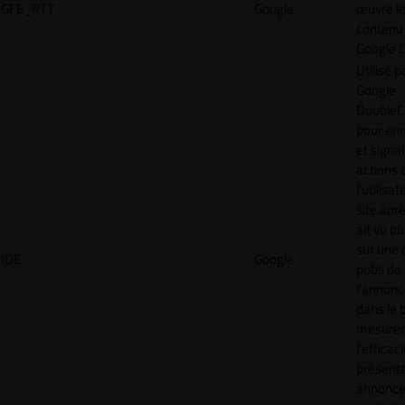
GFE_RTT
Google
œuvre l
contenu 
Google 
Utilisé p
Google
DoubleCl
pour enr
et signal
actions 
l'utilisa
site aprè
ait vu ou
sur une 
IDE
Google
pubs de
l'annonc
dans le 
mesurer
l'efficac
présent
annonc