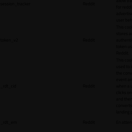
allow tr
session_tracker
Reddit
for reddi
adverti
user beh
This coo
stores a
token_v2
Reddit
authenti
token u
Reddit.
This cook
used to 
the conv
event an
_rdt_cid
Reddit
when a 
clicks o
and the
converts
landing 
_rdt_em
Reddit
En atten