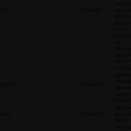
de visite
ct0
Twitter Inc.
temps 
passé sur
et les p
ont été
chargées
de
personna
d'amélio
service T
This cook
used to 
informat
d_prefs
Twitter Inc.
about y
twitter 
preferen
This coo
eu_cn
Twitter Inc.
saves da
Twitter.
Utilisé p