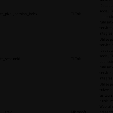
réseaut
social, T
tt_pixel_session_index
TikTok
pour sui
l’utilisa
services
intégrés
Utilisé p
service 
réseaut
social, T
tt_sessionId
TikTok
pour sui
l’utilisa
services
intégrés
Utilisé p
suivre le
visiteurs
plusieurs
Web, afi
_uetsid
Microsoft
présent