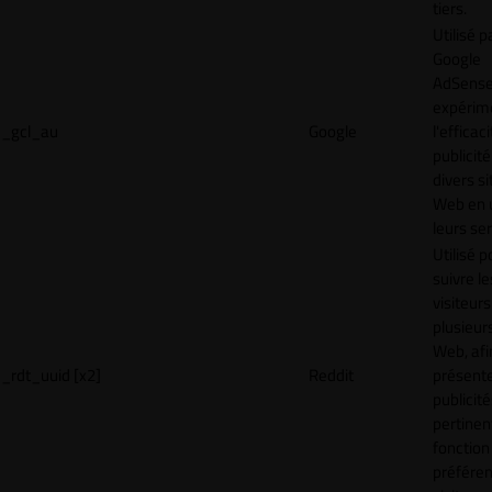
tiers.
Utilisé p
Google
AdSense
expérim
_gcl_au
Google
l'efficac
publicité
divers si
Web en u
leurs ser
Utilisé p
suivre le
visiteurs
plusieurs
Web, afi
_rdt_uuid [x2]
Reddit
présent
publicité
pertinen
fonction
préfére