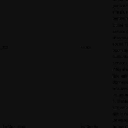
publicité
site plus
pertinen
Utilisé p
service 
réseaut
social, T
_ttp
TikTok
pour sui
l’utilisa
services
intégrés
Recueill
donnée
relative
visites d
l'utilisa
site web,
que le 
de visite
_twitter_sess
Twitter Inc.
temps 