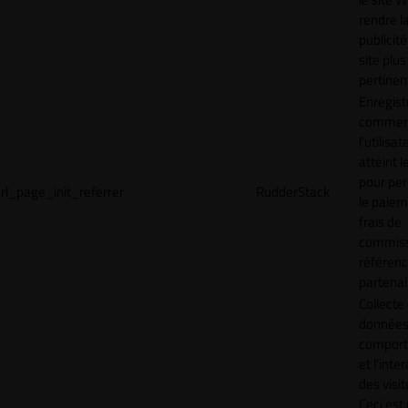
rendre l
publicité
site plus
pertinen
Enregist
commen
l'utilisat
atteint l
pour pe
rl_page_init_referrer
RudderStack
le paiem
frais de
commiss
référen
partenai
Collecte
données 
compor
et l'inte
des visit
Ceci est 