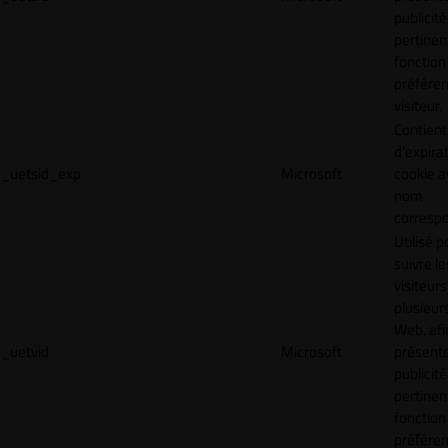
publicité
pertinen
fonction
préfére
visiteur.
Contient
d'expira
_uetsid_exp
Microsoft
cookie a
nom
corresp
Utilisé p
suivre le
visiteurs
plusieurs
Web, afi
_uetvid
Microsoft
présent
publicité
pertinen
fonction
préfére