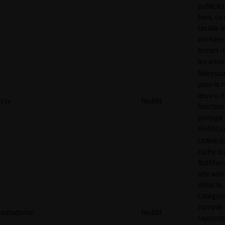
publicita
tiers, ce
facilite l
enchère
temps ré
les anno
Nécessa
pour la 
œuvre de
csv
Reddit
fonction
partage
Reddit.
Utilisé d
cadre d
BotMana
site web
détecte,
catégori
compile
datadome
Reddit
rapports