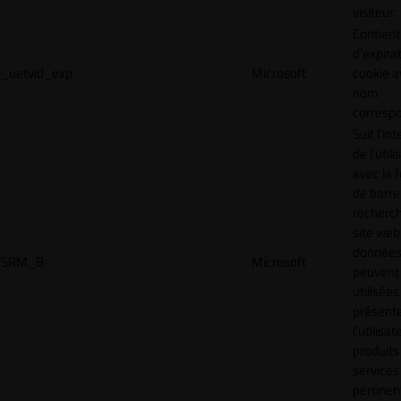
visiteur.
Contient
d'expira
_uetvid_exp
Microsoft
cookie a
nom
corresp
Suit l'in
de l'util
avec la 
de barre
recherc
site web
donnée
SRM_B
Microsoft
peuvent 
utilisées
présente
l'utilisa
produits
services
pertinen