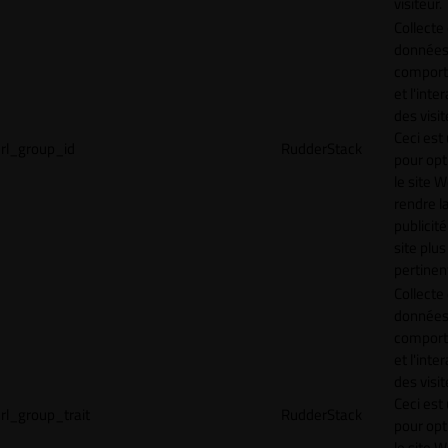
visiteur.
Collecte
données 
compor
et l'inte
des visit
Ceci est 
rl_group_id
RudderStack
pour opt
le site 
rendre l
publicité
site plus
pertinen
Collecte
données 
compor
et l'inte
des visit
Ceci est 
rl_group_trait
RudderStack
pour opt
le site 