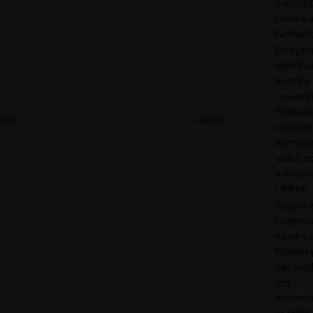
publicita
ciblées 
l'utilisat
Enregist
identifia
identifie
l'apparei
l'utilisat
NID
Google
récurren
identifia
utilisé p
annonc
ciblées.
Repère s
l'interna
montré 
l'intérêt
des prod
des
événem
spécifiq