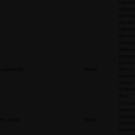
bots pot
essayan
d'accéde
site web
l'opérat
site web
Permet 
visiteur 
partager
contenu 
edgebucket
Reddit
Web sur
platefo
réseaux
ou des s
Web.
This cook
used in 
allow tr
eu_cookie
Reddit
for reddi
adverti