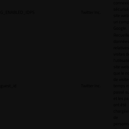
connexi
sécurisé
G_ENABLED_IDPS
Twitter Inc.
site web
un comp
Google.
Recueill
donnée
relative
visites d
l'utilisa
site web,
que le 
de visite
guest_id
Twitter Inc.
temps 
passé sur
et les p
ont été
chargées
de
personna