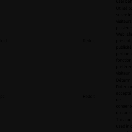
user beh
Utilisé p
suivre le
visiteurs
plusieurs
Web, afi
loid
Reddit
présent
publicité
pertinen
fonction
préfére
visiteur.
Détermin
l'interna
accepté 
pc
Reddit
de
consen
du cooki
This cook
used in 