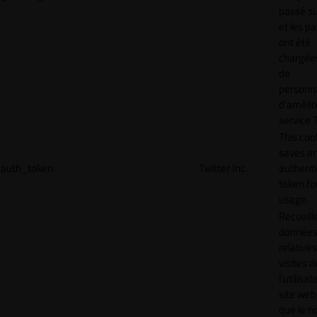
passé sur
et les p
ont été
chargées
de
personna
d'amélio
service T
This coo
saves a
auth_token
Twitter Inc.
authenti
token for
usage.
Recueill
donnée
relative
visites d
l'utilisa
site web,
que le 