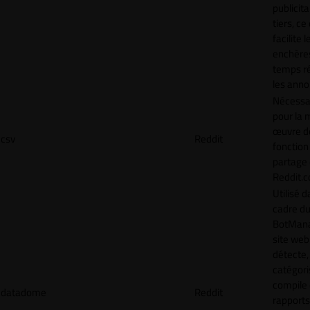
publicita
tiers, ce
facilite l
enchère
temps ré
les anno
Nécessa
pour la 
œuvre de
csv
Reddit
fonction
partage
Reddit.
Utilisé d
cadre d
BotMana
site web
détecte,
catégori
compile
datadome
Reddit
rapports