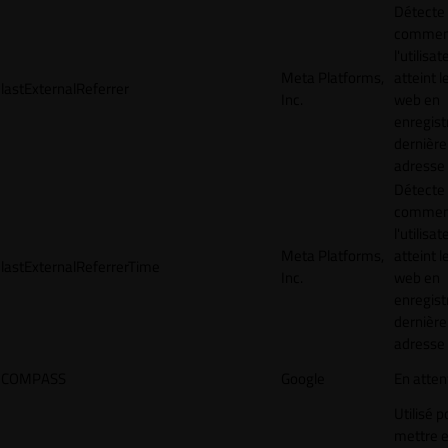
Détecte
commen
l'utilisat
Meta Platforms,
atteint l
lastExternalReferrer
Inc.
web en
enregist
dernière
adresse
Détecte
commen
l'utilisat
Meta Platforms,
atteint l
lastExternalReferrerTime
Inc.
web en
enregist
dernière
adresse
COMPASS
Google
En atten
Utilisé p
mettre 