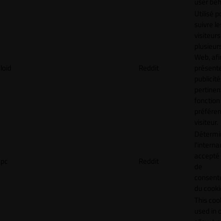
user beh
Utilisé p
suivre le
visiteurs
plusieurs
Web, afi
loid
Reddit
présent
publicité
pertinen
fonction
préfére
visiteur.
Détermin
l'interna
accepté 
pc
Reddit
de
consen
du cooki
This cook
used in 