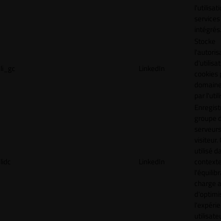
l'utilisa
services
intégrés
Stocke
l'autoris
d'utilisa
li_gc
LinkedIn
cookies 
domaine
par l'uti
Enregist
groupe 
serveurs
visiteur.
utilisé d
lidc
LinkedIn
context
l'équilib
charge a
d'optimi
l'expéri
utilisate