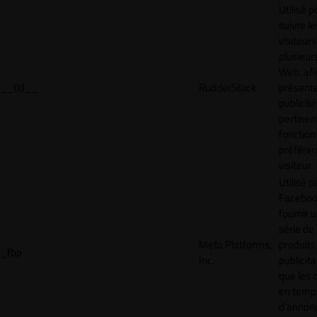
Utilisé p
suivre le
visiteurs
plusieurs
Web, afi
__tld__
RudderStack
présent
publicité
pertinen
fonction
préfére
visiteur.
Utilisé p
Faceboo
fournir 
série de
Meta Platforms,
produits
_fbp
Inc.
publicita
que les 
en temps
d'annon