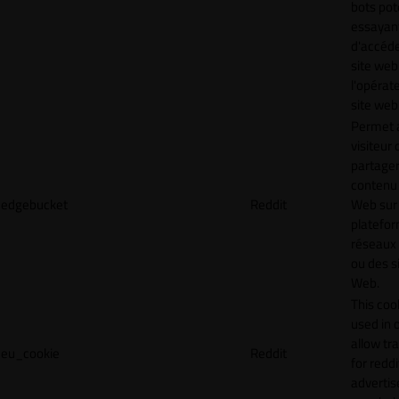
bots pot
essayan
d'accéde
site web
l'opérat
site web
Permet 
visiteur 
partager
contenu 
edgebucket
Reddit
Web sur
platefo
réseaux
ou des s
Web.
This cook
used in 
allow tr
eu_cookie
Reddit
for reddi
adverti