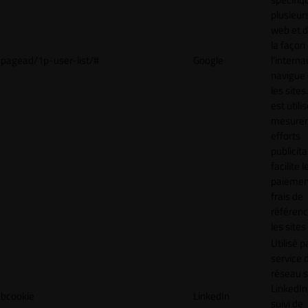
plusieurs
web et 
la façon
pagead/1p-user-list/#
Google
l'interna
navigue 
les sites
est utili
mesurer
efforts
publicita
facilite l
paiemen
frais de
référenc
les sites
Utilisé p
service 
réseau s
LinkedIn,
bcookie
LinkedIn
suivi de