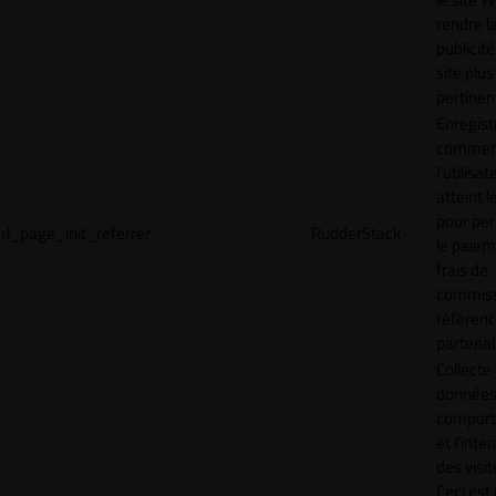
rendre l
publicité
site plus
pertinen
Enregist
commen
l'utilisat
atteint l
pour pe
rl_page_init_referrer
RudderStack
le paiem
frais de
commiss
référen
partenai
Collecte
données 
compor
et l'inte
des visit
Ceci est 