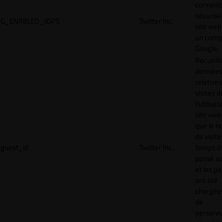
connexi
sécurisé
G_ENABLED_IDPS
Twitter Inc.
site web
un comp
Google.
Recueill
donnée
relative
visites d
l'utilisa
site web,
que le 
de visite
guest_id
Twitter Inc.
temps 
passé sur
et les p
ont été
chargées
de
personna