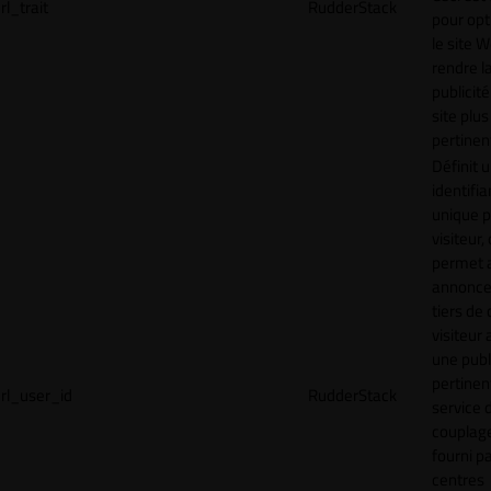
rl_trait
RudderStack
pour opt
le site 
rendre l
publicité
site plus
pertinen
Définit 
identifia
unique p
visiteur, 
permet 
annonce
tiers de 
visiteur
une publ
pertinen
rl_user_id
RudderStack
service 
couplage
fourni p
centres