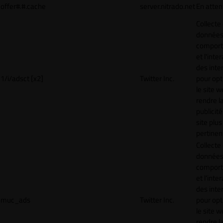
offer#.#.cache
server.nitrado.net
En atten
Collecte
données 
compor
et l'inte
des inte
1/i/adsct [x2]
Twitter Inc.
pour opt
le site w
rendre l
publicité
site plus
pertinen
Collecte
données 
compor
et l'inte
des inte
muc_ads
Twitter Inc.
pour opt
le site w
rendre l