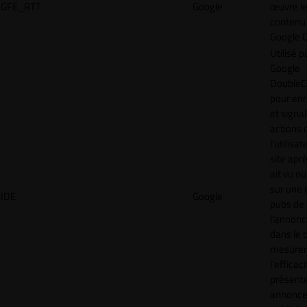
GFE_RTT
Google
œuvre l
contenu 
Google 
Utilisé p
Google
DoubleCl
pour enr
et signal
actions 
l'utilisa
site aprè
ait vu ou
sur une 
IDE
Google
pubs de
l'annonc
dans le 
mesurer
l'efficac
présent
annonc