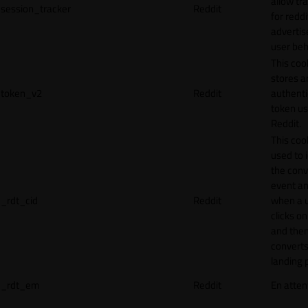
allow tr
session_tracker
Reddit
for reddi
adverti
user beh
This coo
stores a
token_v2
Reddit
authenti
token u
Reddit.
This cook
used to 
the conv
event an
_rdt_cid
Reddit
when a 
clicks o
and the
converts
landing 
_rdt_em
Reddit
En atten