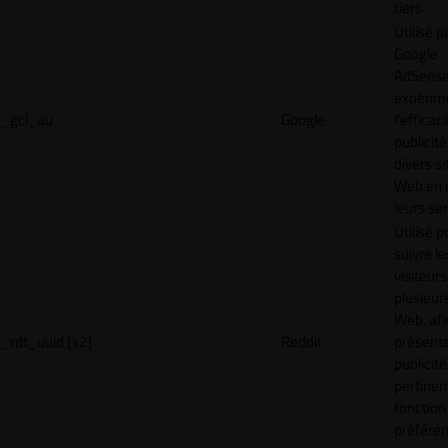
tiers.
Utilisé p
Google
AdSense
expérim
_gcl_au
Google
l'efficac
publicité
divers si
Web en u
leurs ser
Utilisé p
suivre le
visiteurs
plusieurs
Web, afi
_rdt_uuid [x2]
Reddit
présent
publicité
pertinen
fonction
préfére