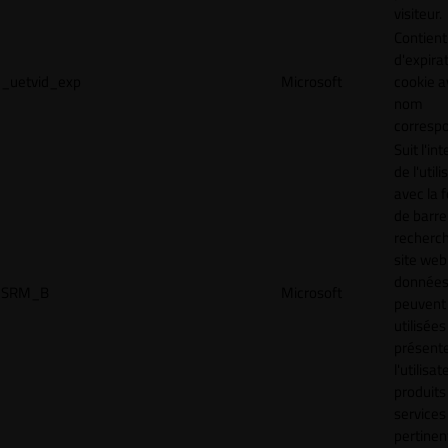
visiteur.
Contient
d'expira
_uetvid_exp
Microsoft
cookie a
nom
corresp
Suit l'in
de l'util
avec la 
de barre
recherc
site web
donnée
SRM_B
Microsoft
peuvent 
utilisées
présente
l'utilisa
produits
services
pertinen