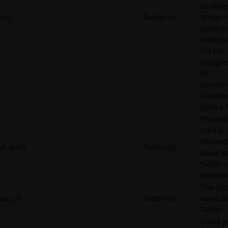
de visite
ct0
Twitter Inc.
temps 
passé sur
et les p
ont été
chargées
de
personna
d'amélio
service T
This cook
used to 
informat
d_prefs
Twitter Inc.
about y
twitter 
preferen
This coo
eu_cn
Twitter Inc.
saves da
Twitter.
Utilisé p