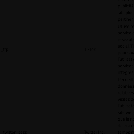
publicité
site plus
pertinen
Utilisé p
service 
réseaut
social, T
_ttp
TikTok
pour sui
l’utilisa
services
intégrés
Recueill
donnée
relative
visites d
l'utilisa
site web,
que le 
de visite
_twitter_sess
Twitter Inc.
temps 