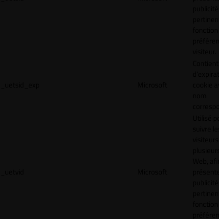
publicité
pertinen
fonction
préfére
visiteur.
Contient
d'expira
_uetsid_exp
Microsoft
cookie a
nom
corresp
Utilisé p
suivre le
visiteurs
plusieurs
Web, afi
_uetvid
Microsoft
présent
publicité
pertinen
fonction
préfére