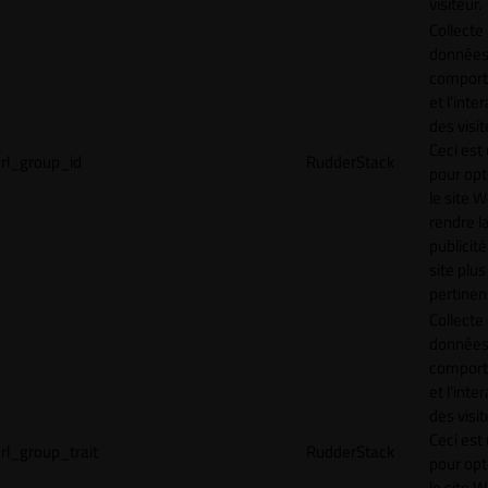
visiteur.
Collecte
données 
compor
et l'inte
des visit
Ceci est 
rl_group_id
RudderStack
pour opt
le site 
rendre l
publicité
site plus
pertinen
Collecte
données 
compor
et l'inte
des visit
Ceci est 
rl_group_trait
RudderStack
pour opt
le site 