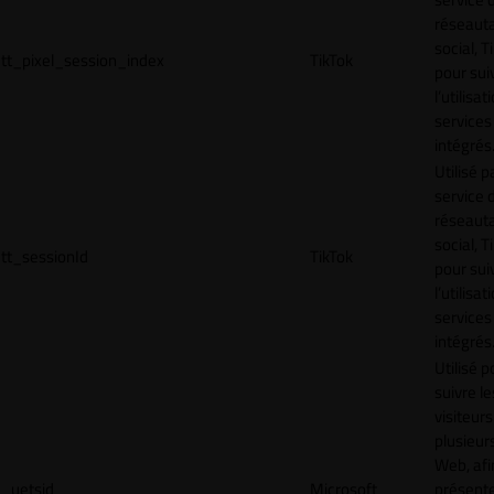
réseaut
social, T
tt_pixel_session_index
TikTok
pour sui
l’utilisa
services
intégrés
Utilisé p
service 
réseaut
social, T
tt_sessionId
TikTok
pour sui
l’utilisa
services
intégrés
Utilisé p
suivre le
visiteurs
plusieurs
Web, afi
_uetsid
Microsoft
présent