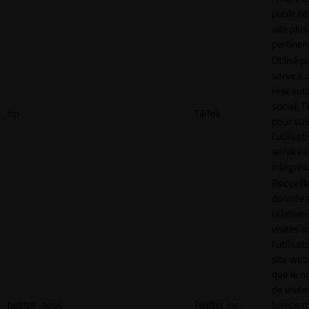
publicité
site plus
pertinen
Utilisé p
service 
réseaut
social, T
_ttp
TikTok
pour sui
l’utilisa
services
intégrés
Recueill
donnée
relative
visites d
l'utilisa
site web,
que le 
de visite
_twitter_sess
Twitter Inc.
temps 