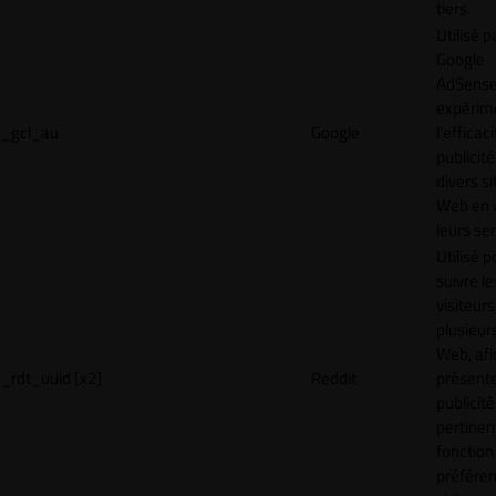
tiers.
Utilisé p
Google
AdSense
expérim
_gcl_au
Google
l'efficac
publicité
divers si
Web en u
leurs ser
Utilisé p
suivre le
visiteurs
plusieurs
Web, afi
_rdt_uuid [x2]
Reddit
présent
publicité
pertinen
fonction
préfére