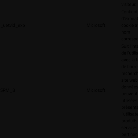
visiteur.
Contient
d'expira
_uetvid_exp
Microsoft
cookie a
nom
corresp
Suit l'in
de l'util
avec la 
de barre
recherc
site web
donnée
SRM_B
Microsoft
peuvent 
utilisées
présente
l'utilisa
produits
services
pertinen