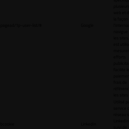
plusieurs
web et 
la façon
pagead/1p-user-list/#
Google
l'interna
navigue 
les sites
est utili
mesurer
efforts
publicita
facilite l
paiemen
frais de
référenc
les sites
Utilisé p
service 
réseau s
LinkedIn,
bcookie
LinkedIn
suivi de