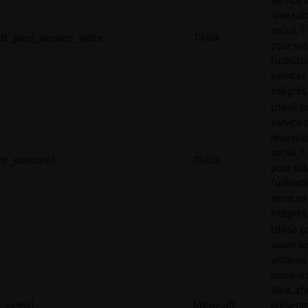
réseaut
social, T
tt_pixel_session_index
TikTok
pour sui
l’utilisa
services
intégrés
Utilisé p
service 
réseaut
social, T
tt_sessionId
TikTok
pour sui
l’utilisa
services
intégrés
Utilisé p
suivre le
visiteurs
plusieurs
Web, afi
_uetsid
Microsoft
présent