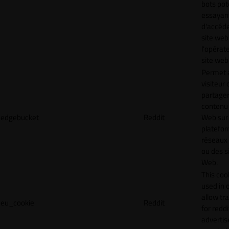
bots pot
essayan
d'accéde
site web
l'opérat
site web
Permet 
visiteur 
partager
contenu 
edgebucket
Reddit
Web sur
platefo
réseaux
ou des s
Web.
This cook
used in 
allow tr
eu_cookie
Reddit
for reddi
adverti