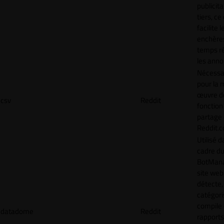
publicita
tiers, ce
facilite l
enchère
temps ré
les anno
Nécessa
pour la 
œuvre de
csv
Reddit
fonction
partage
Reddit.
Utilisé d
cadre d
BotMana
site web
détecte,
catégori
compile
datadome
Reddit
rapports