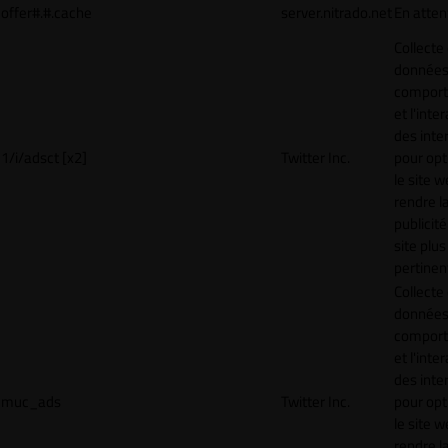
offer#.#.cache
server.nitrado.net
En atten
Collecte
données 
compor
et l'inte
des inte
1/i/adsct [x2]
Twitter Inc.
pour opt
le site w
rendre l
publicité
site plus
pertinen
Collecte
données 
compor
et l'inte
des inte
muc_ads
Twitter Inc.
pour opt
le site w
rendre l