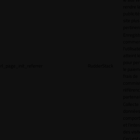
rendre l
publicité
site plus
pertinen
Enregist
commen
l'utilisat
atteint l
pour pe
rl_page_init_referrer
RudderStack
le paiem
frais de
commiss
référen
partenai
Collecte
données 
compor
et l'inte
des visit
Ceci est 