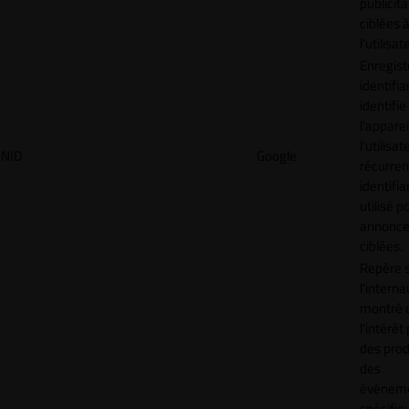
publicita
ciblées 
l'utilisat
Enregist
identifia
identifie
l'apparei
l'utilisat
NID
Google
récurren
identifia
utilisé p
annonc
ciblées.
Repère s
l'interna
montré 
l'intérêt
des prod
des
événem
spécifiq