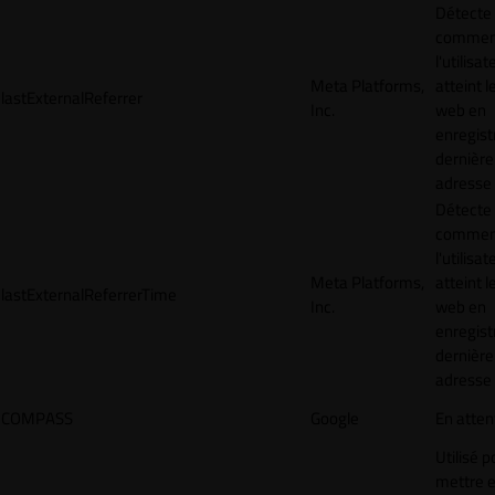
Détecte
commen
l'utilisat
Meta Platforms,
atteint l
lastExternalReferrer
Inc.
web en
enregist
dernière
adresse
Détecte
commen
l'utilisat
Meta Platforms,
atteint l
lastExternalReferrerTime
Inc.
web en
enregist
dernière
adresse
COMPASS
Google
En atten
Utilisé p
mettre 