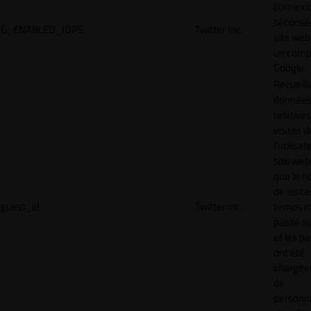
connexi
sécurisé
G_ENABLED_IDPS
Twitter Inc.
site web
un comp
Google.
Recueill
donnée
relative
visites d
l'utilisa
site web,
que le 
de visite
guest_id
Twitter Inc.
temps 
passé sur
et les p
ont été
chargées
de
personna