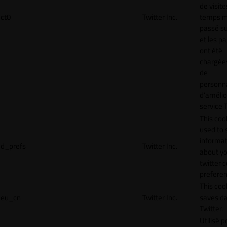
de visite
ct0
Twitter Inc.
temps 
passé sur
et les p
ont été
chargées
de
personna
d'amélio
service T
This cook
used to 
informat
d_prefs
Twitter Inc.
about y
twitter 
preferen
This coo
eu_cn
Twitter Inc.
saves da
Twitter.
Utilisé p