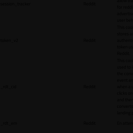
allow tr
session_tracker
Reddit
for reddi
adverti
user beh
This coo
stores a
token_v2
Reddit
authenti
token u
Reddit.
This cook
used to 
the conv
event an
_rdt_cid
Reddit
when a 
clicks o
and the
converts
landing 
_rdt_em
Reddit
En atten