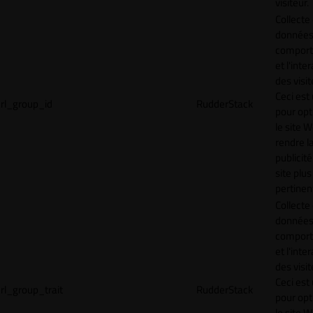
visiteur.
Collecte
données 
compor
et l'inte
des visit
Ceci est 
rl_group_id
RudderStack
pour opt
le site 
rendre l
publicité
site plus
pertinen
Collecte
données 
compor
et l'inte
des visit
Ceci est 
rl_group_trait
RudderStack
pour opt
le site 