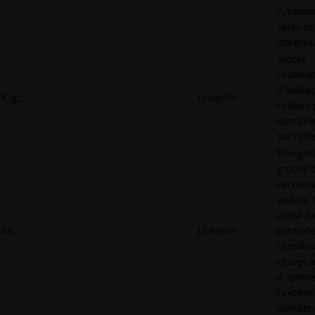
l'utilisa
services
intégrés
Stocke
l'autoris
d'utilisa
li_gc
LinkedIn
cookies 
domaine
par l'uti
Enregist
groupe 
serveurs
visiteur.
utilisé d
lidc
LinkedIn
context
l'équilib
charge a
d'optimi
l'expéri
utilisate