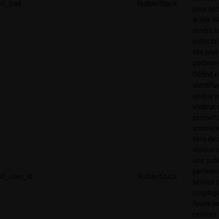
rl_trait
RudderStack
pour opt
le site 
rendre l
publicité
site plus
pertinen
Définit 
identifia
unique p
visiteur, 
permet 
annonce
tiers de 
visiteur
une publ
pertinen
rl_user_id
RudderStack
service 
couplage
fourni p
centres