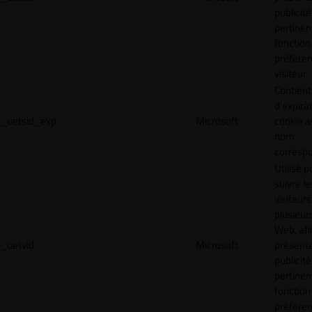
publicité
pertinen
fonction
préfére
visiteur.
Contient
d'expira
_uetsid_exp
Microsoft
cookie a
nom
corresp
Utilisé p
suivre le
visiteurs
plusieurs
Web, afi
_uetvid
Microsoft
présent
publicité
pertinen
fonction
préfére