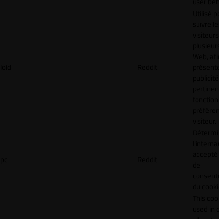
user beh
Utilisé p
suivre le
visiteurs
plusieurs
Web, afi
loid
Reddit
présent
publicité
pertinen
fonction
préfére
visiteur.
Détermin
l'interna
accepté 
pc
Reddit
de
consen
du cooki
This cook
used in 