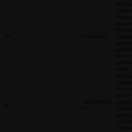
Utilisé p
suivre le
visiteurs
plusieurs
Web, afi
__tld__
RudderStack
présent
publicité
pertinen
fonction
préfére
visiteur.
Utilisé p
Faceboo
fournir 
série de
Meta Platforms,
produits
_fbp
Inc.
publicita
que les 
en temps
d'annon