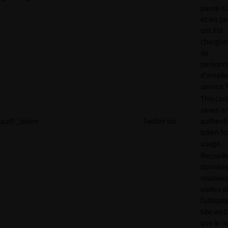
passé sur
et les p
ont été
chargées
de
personna
d'amélio
service T
This coo
saves a
auth_token
Twitter Inc.
authenti
token for
usage.
Recueill
donnée
relative
visites d
l'utilisa
site web,
que le 