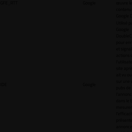
GFE_RTT
Google
œuvre l
contenu 
Google 
Utilisé p
Google
DoubleCl
pour enr
et signal
actions 
l'utilisa
site aprè
ait vu ou
sur une 
IDE
Google
pubs de
l'annonc
dans le 
mesurer
l'efficac
présent
annonc