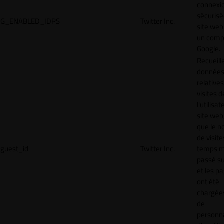
connexi
sécurisé
G_ENABLED_IDPS
Twitter Inc.
site web
un comp
Google.
Recueill
donnée
relative
visites d
l'utilisa
site web,
que le 
de visite
guest_id
Twitter Inc.
temps 
passé sur
et les p
ont été
chargées
de
personna