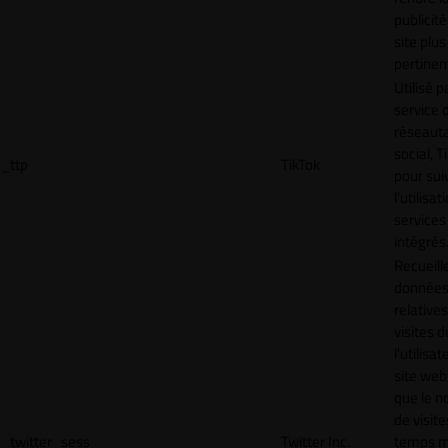
publicité
site plus
pertinen
Utilisé p
service 
réseaut
social, T
_ttp
TikTok
pour sui
l’utilisa
services
intégrés
Recueill
donnée
relative
visites d
l'utilisa
site web,
que le 
de visite
_twitter_sess
Twitter Inc.
temps 