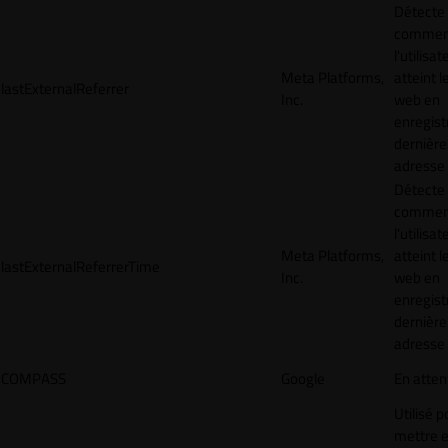
Détecte
commen
l'utilisat
Meta Platforms,
atteint l
lastExternalReferrer
Inc.
web en
enregist
dernière
adresse
Détecte
commen
l'utilisat
Meta Platforms,
atteint l
lastExternalReferrerTime
Inc.
web en
enregist
dernière
adresse
COMPASS
Google
En atten
Utilisé p
mettre 