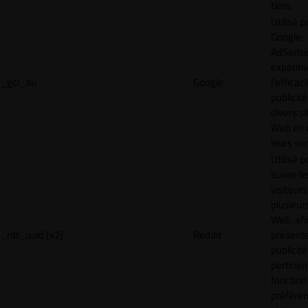
tiers.
Utilisé p
Google
AdSense
expérim
_gcl_au
Google
l'efficac
publicité
divers si
Web en u
leurs ser
Utilisé p
suivre le
visiteurs
plusieurs
Web, afi
_rdt_uuid [x2]
Reddit
présent
publicité
pertinen
fonction
préfére