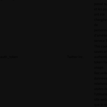
passé sur
et les p
ont été
chargées
de
personna
d'amélio
service T
This coo
saves a
auth_token
Twitter Inc.
authenti
token for
usage.
Recueill
donnée
relative
visites d
l'utilisa
site web,
que le 