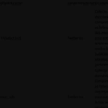
offer#.#.cache
server.nitrado.net
En atten
Collecte
données 
compor
et l'inte
des inte
1/i/adsct [x2]
Twitter Inc.
pour opt
le site w
rendre l
publicité
site plus
pertinen
Collecte
données 
compor
et l'inte
des inte
muc_ads
Twitter Inc.
pour opt
le site w
rendre l