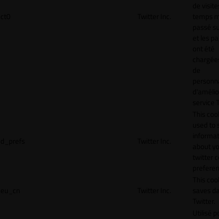
de visite
ct0
Twitter Inc.
temps 
passé sur
et les p
ont été
chargées
de
personna
d'amélio
service T
This cook
used to 
informat
d_prefs
Twitter Inc.
about y
twitter 
preferen
This coo
eu_cn
Twitter Inc.
saves da
Twitter.
Utilisé p