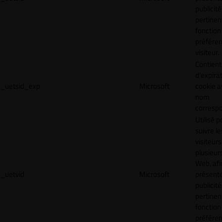
publicité
pertinen
fonction
préfére
visiteur.
Contient
d'expira
_uetsid_exp
Microsoft
cookie a
nom
corresp
Utilisé p
suivre le
visiteurs
plusieurs
Web, afi
_uetvid
Microsoft
présent
publicité
pertinen
fonction
préfére