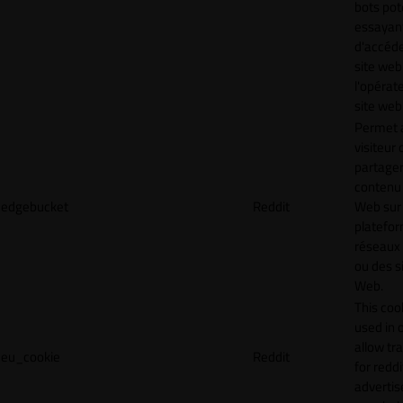
bots pot
essayan
d'accéde
site web
l'opérat
site web
Permet 
visiteur 
partager
contenu 
edgebucket
Reddit
Web sur
platefo
réseaux
ou des s
Web.
This cook
used in 
allow tr
eu_cookie
Reddit
for reddi
adverti