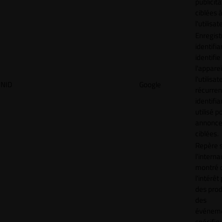
publicita
ciblées 
l'utilisat
Enregist
identifia
identifie
l'apparei
l'utilisat
NID
Google
récurren
identifia
utilisé p
annonc
ciblées.
Repère s
l'interna
montré 
l'intérêt
des prod
des
événem
spécifiq