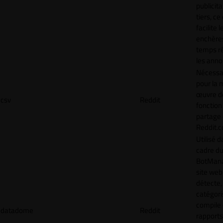
publicita
tiers, ce
facilite l
enchère
temps ré
les anno
Nécessa
pour la 
œuvre de
csv
Reddit
fonction
partage
Reddit.
Utilisé d
cadre d
BotMana
site web
détecte,
catégori
compile
datadome
Reddit
rapports