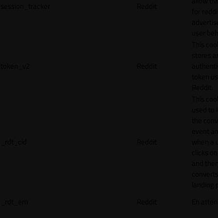
allow tr
session_tracker
Reddit
for reddi
adverti
user beh
This coo
stores a
token_v2
Reddit
authenti
token u
Reddit.
This cook
used to 
the conv
event an
_rdt_cid
Reddit
when a 
clicks o
and the
converts
landing 
_rdt_em
Reddit
En atten