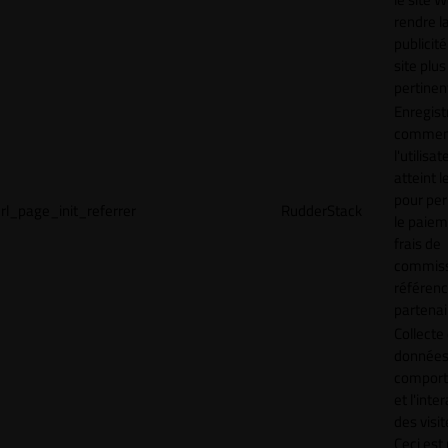
rendre l
publicité
site plus
pertinen
Enregist
commen
l'utilisat
atteint l
pour pe
rl_page_init_referrer
RudderStack
le paiem
frais de
commiss
référen
partenai
Collecte
données 
compor
et l'inte
des visit
Ceci est 