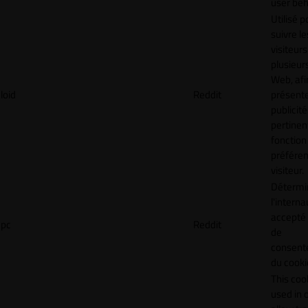
user beh
Utilisé p
suivre le
visiteurs
plusieurs
Web, afi
loid
Reddit
présent
publicité
pertinen
fonction
préfére
visiteur.
Détermin
l'interna
accepté 
pc
Reddit
de
consen
du cooki
This cook
used in 