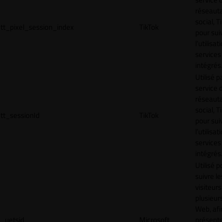
réseaut
social, T
tt_pixel_session_index
TikTok
pour sui
l’utilisa
services
intégrés
Utilisé p
service 
réseaut
social, T
tt_sessionId
TikTok
pour sui
l’utilisa
services
intégrés
Utilisé p
suivre le
visiteurs
plusieurs
Web, afi
_uetsid
Microsoft
présent