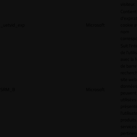
visiteur.
Contient
d'expira
_uetvid_exp
Microsoft
cookie a
nom
corresp
Suit l'in
de l'util
avec la 
de barre
recherc
site web
donnée
SRM_B
Microsoft
peuvent 
utilisées
présente
l'utilisa
produits
services
pertinen