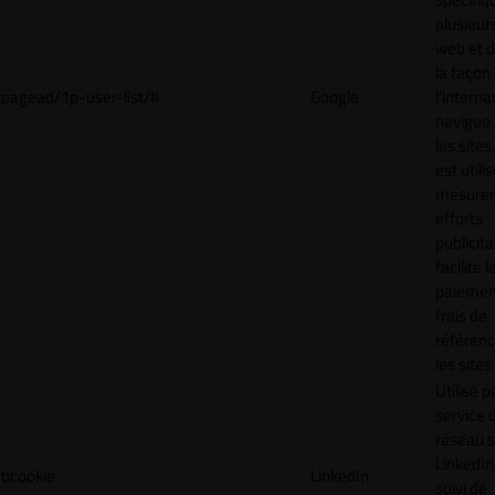
plusieurs
web et 
la façon
pagead/1p-user-list/#
Google
l'interna
navigue 
les sites
est utili
mesurer
efforts
publicita
facilite l
paiemen
frais de
référenc
les sites
Utilisé p
service 
réseau s
LinkedIn,
bcookie
LinkedIn
suivi de