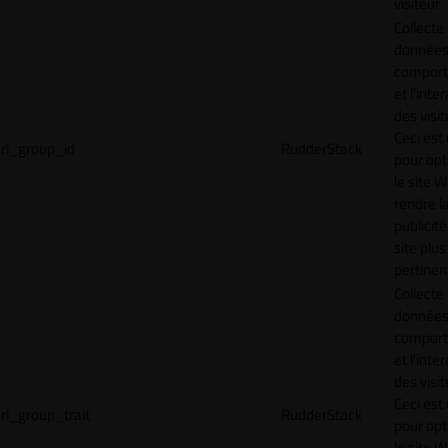
visiteur.
Collecte
données 
compor
et l'inte
des visit
Ceci est 
rl_group_id
RudderStack
pour opt
le site 
rendre l
publicité
site plus
pertinen
Collecte
données 
compor
et l'inte
des visit
Ceci est 
rl_group_trait
RudderStack
pour opt
le site 