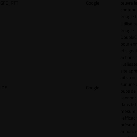
GFE_RTT
Google
œuvre l
contenu 
Google 
Utilisé p
Google
DoubleCl
pour enr
et signal
actions 
l'utilisa
site aprè
ait vu ou
sur une 
IDE
Google
pubs de
l'annonc
dans le 
mesurer
l'efficac
présent
annonc