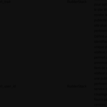
rl_trait
RudderStack
pour opt
le site 
rendre l
publicité
site plus
pertinen
Définit 
identifia
unique p
visiteur, 
permet 
annonce
tiers de 
visiteur
une publ
pertinen
rl_user_id
RudderStack
service 
couplage
fourni p
centres