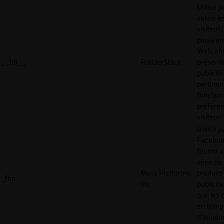
Utilisé p
suivre le
visiteurs
plusieurs
Web, afi
__tld__
RudderStack
présent
publicité
pertinen
fonction
préfére
visiteur.
Utilisé p
Faceboo
fournir 
série de
Meta Platforms,
produits
_fbp
Inc.
publicita
que les 
en temps
d'annon