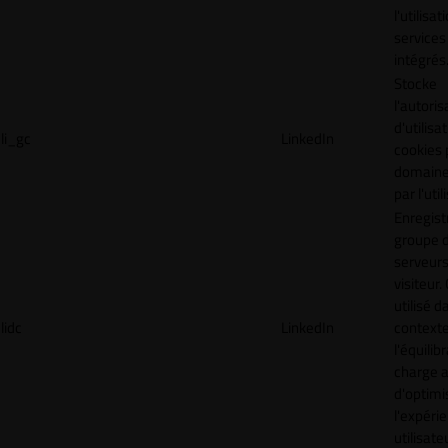
l'utilisa
services
intégrés
Stocke
l'autoris
d'utilisa
li_gc
LinkedIn
cookies 
domaine
par l'uti
Enregist
groupe 
serveurs
visiteur.
utilisé d
lidc
LinkedIn
context
l'équilib
charge a
d'optimi
l'expéri
utilisate