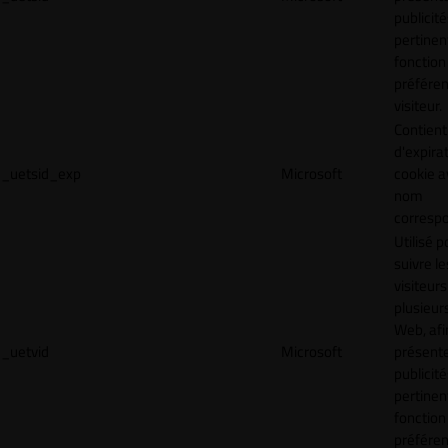
publicité
pertinen
fonction
préfére
visiteur.
Contient
d'expira
_uetsid_exp
Microsoft
cookie a
nom
corresp
Utilisé p
suivre le
visiteurs
plusieurs
Web, afi
_uetvid
Microsoft
présent
publicité
pertinen
fonction
préfére