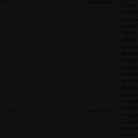
rl_trait
RudderStack
pour opt
le site 
rendre l
publicité
site plus
pertinen
Définit 
identifia
unique p
visiteur, 
permet 
annonce
tiers de 
visiteur
une publ
pertinen
rl_user_id
RudderStack
service 
couplage
fourni p
centres