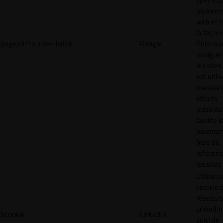
plusieurs
web et 
la façon
pagead/1p-user-list/#
Google
l'interna
navigue 
les sites
est utili
mesurer
efforts
publicita
facilite l
paiemen
frais de
référenc
les sites
Utilisé p
service 
réseau s
LinkedIn,
bcookie
LinkedIn
suivi de