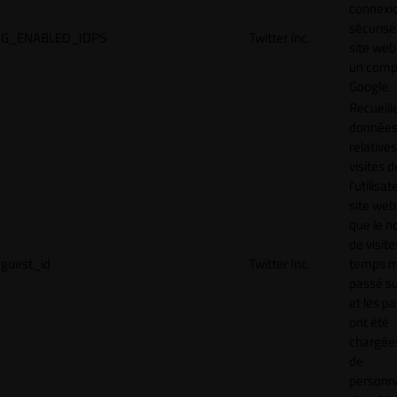
connexi
sécurisé
G_ENABLED_IDPS
Twitter Inc.
site web
un comp
Google.
Recueill
donnée
relative
visites d
l'utilisa
site web,
que le 
de visite
guest_id
Twitter Inc.
temps 
passé sur
et les p
ont été
chargées
de
personna