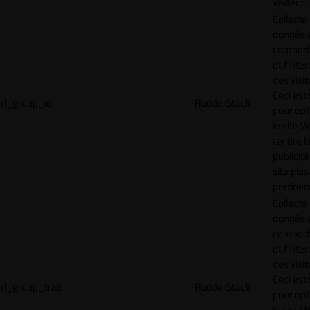
visiteur.
Collecte
données 
compor
et l'inte
des visit
Ceci est 
rl_group_id
RudderStack
pour opt
le site 
rendre l
publicité
site plus
pertinen
Collecte
données 
compor
et l'inte
des visit
Ceci est 
rl_group_trait
RudderStack
pour opt
le site 