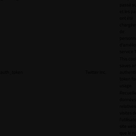
passé sur
et les p
ont été
chargées
de
personna
d'amélio
service T
This coo
saves a
auth_token
Twitter Inc.
authenti
token for
usage.
Recueill
donnée
relative
visites d
l'utilisa
site web,
que le 