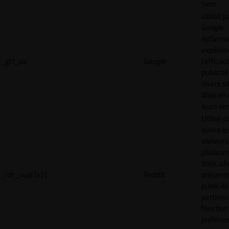
tiers.
Utilisé p
Google
AdSense
expérim
_gcl_au
Google
l'efficac
publicité
divers si
Web en u
leurs ser
Utilisé p
suivre le
visiteurs
plusieurs
Web, afi
_rdt_uuid [x2]
Reddit
présent
publicité
pertinen
fonction
préfére