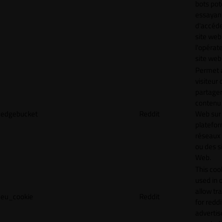
bots pot
essayan
d'accéde
site web
l'opérat
site web
Permet 
visiteur 
partager
contenu 
edgebucket
Reddit
Web sur
platefo
réseaux
ou des s
Web.
This cook
used in 
allow tr
eu_cookie
Reddit
for reddi
adverti