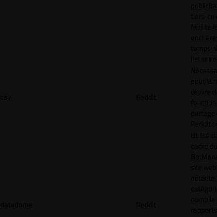
publicita
tiers, ce
facilite l
enchère
temps ré
les anno
Nécessa
pour la 
œuvre de
csv
Reddit
fonction
partage
Reddit.
Utilisé d
cadre d
BotMana
site web
détecte,
catégori
compile
datadome
Reddit
rapports