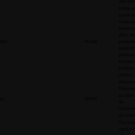
user beh
Utilisé p
suivre le
visiteurs
plusieurs
Web, afi
loid
Reddit
présent
publicité
pertinen
fonction
préfére
visiteur.
Détermin
l'interna
accepté 
pc
Reddit
de
consen
du cooki
This cook
used in 