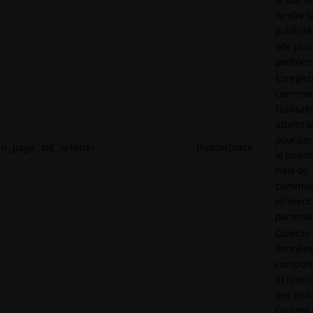
rendre l
publicité
site plus
pertinen
Enregist
commen
l'utilisat
atteint l
pour pe
rl_page_init_referrer
RudderStack
le paiem
frais de
commiss
référen
partenai
Collecte
données 
compor
et l'inte
des visit
Ceci est 