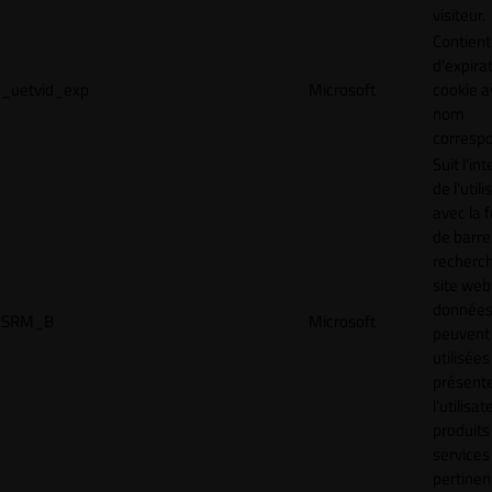
visiteur.
Contient
d'expira
_uetvid_exp
Microsoft
cookie a
nom
corresp
Suit l'in
de l'util
avec la 
de barre
recherc
site web
donnée
SRM_B
Microsoft
peuvent 
utilisées
présente
l'utilisa
produits
services
pertinen