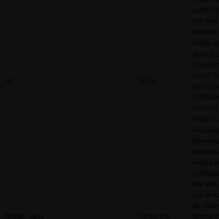
publicité
site plus
pertinen
Utilisé p
service 
réseaut
social, T
_ttp
TikTok
pour sui
l’utilisa
services
intégrés
Recueill
donnée
relative
visites d
l'utilisa
site web,
que le 
de visite
_twitter_sess
Twitter Inc.
temps 