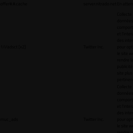
offer#.#.cache
server.nitrado.net
En atten
Collecte
données 
compor
et l'inte
des inte
1/i/adsct [x2]
Twitter Inc.
pour opt
le site w
rendre l
publicité
site plus
pertinen
Collecte
données 
compor
et l'inte
des inte
muc_ads
Twitter Inc.
pour opt
le site w
rendre l