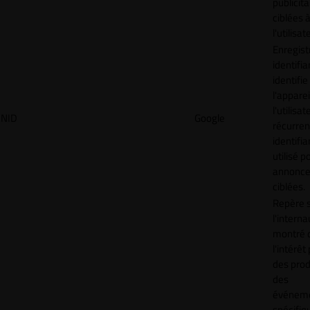
publicita
ciblées 
l'utilisat
Enregist
identifia
identifie
l'apparei
l'utilisat
NID
Google
récurren
identifia
utilisé p
annonc
ciblées.
Repère s
l'interna
montré 
l'intérêt
des prod
des
événem
spécifiq