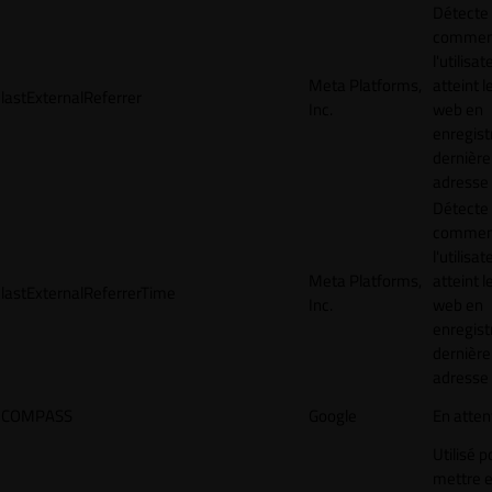
Détecte
commen
l'utilisat
Meta Platforms,
atteint l
lastExternalReferrer
Inc.
web en
enregist
dernière
adresse
Détecte
commen
l'utilisat
Meta Platforms,
atteint l
lastExternalReferrerTime
Inc.
web en
enregist
dernière
adresse
COMPASS
Google
En atten
Utilisé p
mettre 