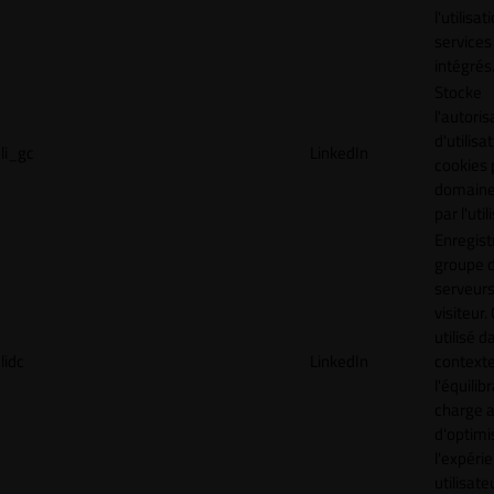
l'utilisa
services
intégrés
Stocke
l'autoris
d'utilisa
li_gc
LinkedIn
cookies 
domaine
par l'uti
Enregist
groupe 
serveurs
visiteur.
utilisé d
lidc
LinkedIn
context
l'équilib
charge a
d'optimi
l'expéri
utilisate