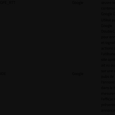
GFE_RTT
Google
œuvre l
contenu 
Google 
Utilisé p
Google
DoubleCl
pour enr
et signal
actions 
l'utilisa
site aprè
ait vu ou
sur une 
IDE
Google
pubs de
l'annonc
dans le 
mesurer
l'efficac
présent
annonc