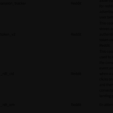
allow tr
session_tracker
Reddit
for reddi
adverti
user beh
This coo
stores a
token_v2
Reddit
authenti
token u
Reddit.
This cook
used to 
the conv
event an
_rdt_cid
Reddit
when a 
clicks o
and the
converts
landing 
_rdt_em
Reddit
En atten