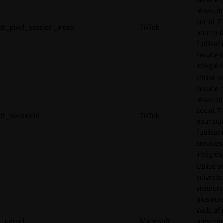
réseaut
social, T
tt_pixel_session_index
TikTok
pour sui
l’utilisa
services
intégrés
Utilisé p
service 
réseaut
social, T
tt_sessionId
TikTok
pour sui
l’utilisa
services
intégrés
Utilisé p
suivre le
visiteurs
plusieurs
Web, afi
_uetsid
Microsoft
présent