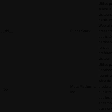
Utilisé p
suivre le
visiteurs
plusieurs
Web, afi
__tld__
RudderStack
présent
publicité
pertinen
fonction
préfére
visiteur.
Utilisé p
Faceboo
fournir 
série de
Meta Platforms,
produits
_fbp
Inc.
publicita
que les 
en temps
d'annon