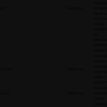
de visite
ct0
Twitter Inc.
temps 
passé sur
et les p
ont été
chargées
de
personna
d'amélio
service T
This cook
used to 
informat
d_prefs
Twitter Inc.
about y
twitter 
preferen
This coo
eu_cn
Twitter Inc.
saves da
Twitter.
Utilisé p