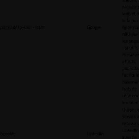
plusieurs
web et 
la façon
pagead/1p-user-list/#
Google
l'interna
navigue 
les sites
est utili
mesurer
efforts
publicita
facilite l
paiemen
frais de
référenc
les sites
Utilisé p
service 
réseau s
LinkedIn,
bcookie
LinkedIn
suivi de