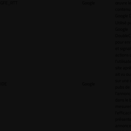
GFE_RTT
Google
œuvre l
contenu 
Google 
Utilisé p
Google
DoubleCl
pour enr
et signal
actions 
l'utilisa
site aprè
ait vu ou
sur une 
IDE
Google
pubs de
l'annonc
dans le 
mesurer
l'efficac
présent
annonc