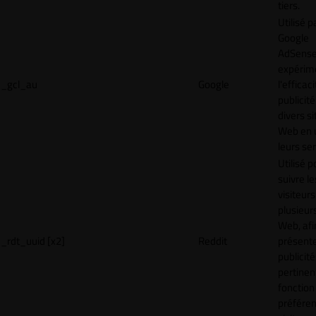
tiers.
Utilisé p
Google
AdSense
expérim
_gcl_au
Google
l'efficac
publicité
divers si
Web en u
leurs ser
Utilisé p
suivre le
visiteurs
plusieurs
Web, afi
_rdt_uuid [x2]
Reddit
présent
publicité
pertinen
fonction
préfére