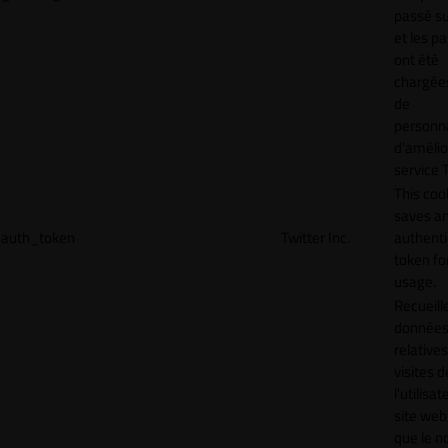
passé sur
et les p
ont été
chargées
de
personna
d'amélio
service T
This coo
saves a
auth_token
Twitter Inc.
authenti
token for
usage.
Recueill
donnée
relative
visites d
l'utilisa
site web,
que le 