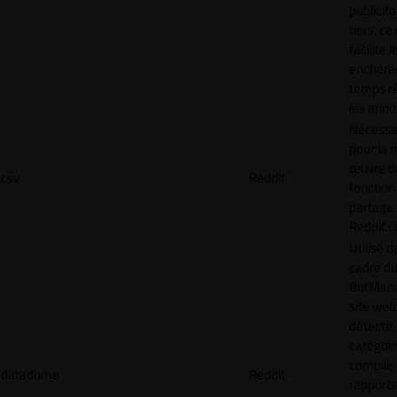
publicita
tiers, ce
facilite l
enchère
temps ré
les anno
Nécessa
pour la 
œuvre de
csv
Reddit
fonction
partage
Reddit.
Utilisé d
cadre d
BotMana
site web
détecte,
catégori
compile
datadome
Reddit
rapports