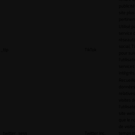
publicité
site plus
pertinen
Utilisé p
service 
réseaut
social, T
_ttp
TikTok
pour sui
l’utilisa
services
intégrés
Recueill
donnée
relative
visites d
l'utilisa
site web,
que le 
de visite
_twitter_sess
Twitter Inc.
temps 