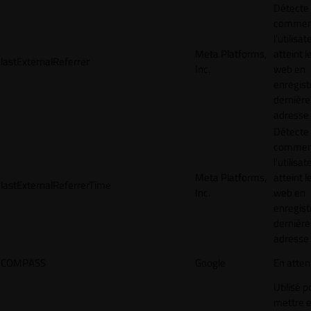
Détecte
commen
l'utilisat
Meta Platforms,
atteint l
lastExternalReferrer
Inc.
web en
enregist
dernière
adresse
Détecte
commen
l'utilisat
Meta Platforms,
atteint l
lastExternalReferrerTime
Inc.
web en
enregist
dernière
adresse
COMPASS
Google
En atten
Utilisé p
mettre 