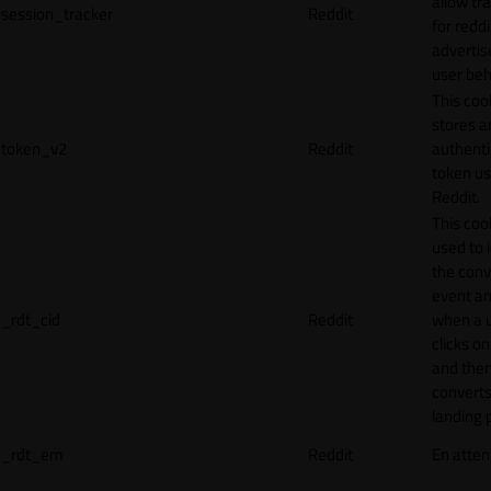
allow tr
session_tracker
Reddit
for reddi
adverti
user beh
This coo
stores a
token_v2
Reddit
authenti
token u
Reddit.
This cook
used to 
the conv
event an
_rdt_cid
Reddit
when a 
clicks o
and the
converts
landing 
_rdt_em
Reddit
En atten