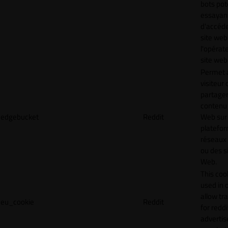
bots pot
essayan
d'accéde
site web
l'opérat
site web
Permet 
visiteur 
partager
contenu 
edgebucket
Reddit
Web sur
platefo
réseaux
ou des s
Web.
This cook
used in 
allow tr
eu_cookie
Reddit
for reddi
adverti