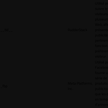
Utilisé p
suivre le
visiteurs
plusieurs
Web, afi
__tld__
RudderStack
présent
publicité
pertinen
fonction
préfére
visiteur.
Utilisé p
Faceboo
fournir 
série de
Meta Platforms,
produits
_fbp
Inc.
publicita
que les 
en temps
d'annon