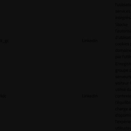
l'utilisa
services
intégrés
Stocke
l'autoris
d'utilisa
li_gc
LinkedIn
cookies 
domaine
par l'uti
Enregist
groupe 
serveurs
visiteur.
utilisé d
lidc
LinkedIn
context
l'équilib
charge a
d'optimi
l'expéri
utilisate