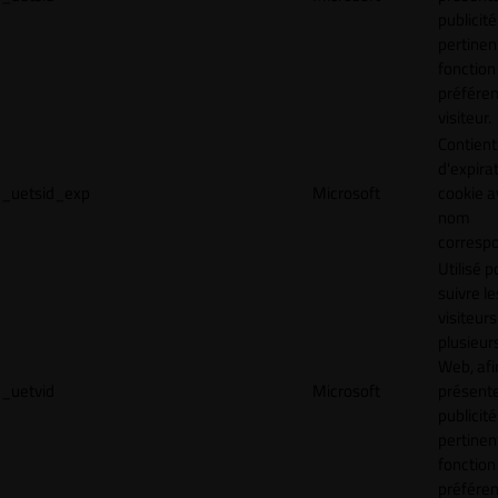
publicité
pertinen
fonction
préfére
visiteur.
Contient
d'expira
_uetsid_exp
Microsoft
cookie a
nom
corresp
Utilisé p
suivre le
visiteurs
plusieurs
Web, afi
_uetvid
Microsoft
présent
publicité
pertinen
fonction
préfére