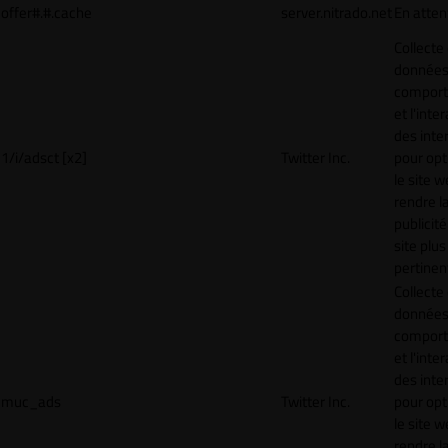
offer#.#.cache
server.nitrado.net
En atten
Collecte
données 
compor
et l'inte
des inte
1/i/adsct [x2]
Twitter Inc.
pour opt
le site w
rendre l
publicité
site plus
pertinen
Collecte
données 
compor
et l'inte
des inte
muc_ads
Twitter Inc.
pour opt
le site w
rendre l