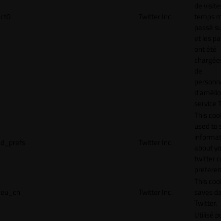
de visite
ct0
Twitter Inc.
temps 
passé sur
et les p
ont été
chargées
de
personna
d'amélio
service T
This cook
used to 
informat
d_prefs
Twitter Inc.
about y
twitter 
preferen
This coo
eu_cn
Twitter Inc.
saves da
Twitter.
Utilisé p