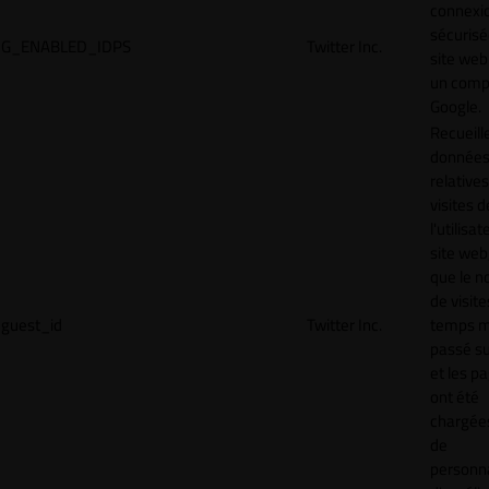
connexi
sécurisé
G_ENABLED_IDPS
Twitter Inc.
site web
un comp
Google.
Recueill
donnée
relative
visites d
l'utilisa
site web,
que le 
de visite
guest_id
Twitter Inc.
temps 
passé sur
et les p
ont été
chargées
de
personna