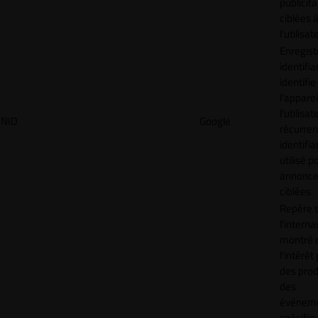
publicita
ciblées 
l'utilisat
Enregist
identifia
identifie
l'apparei
l'utilisat
NID
Google
récurren
identifia
utilisé p
annonc
ciblées.
Repère s
l'interna
montré 
l'intérêt
des prod
des
événem
spécifiq