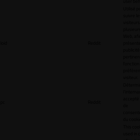
user beh
Utilisé p
suivre le
visiteurs
plusieurs
Web, afi
loid
Reddit
présent
publicité
pertinen
fonction
préfére
visiteur.
Détermin
l'interna
accepté 
pc
Reddit
de
consen
du cooki
This cook
used in 