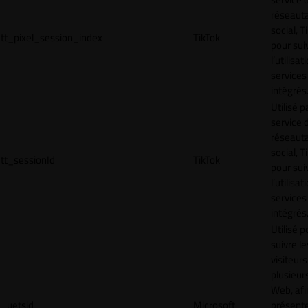
réseaut
social, T
tt_pixel_session_index
TikTok
pour sui
l’utilisa
services
intégrés
Utilisé p
service 
réseaut
social, T
tt_sessionId
TikTok
pour sui
l’utilisa
services
intégrés
Utilisé p
suivre le
visiteurs
plusieurs
Web, afi
_uetsid
Microsoft
présent