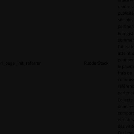
rendre l
publicité
site plus
pertinen
Enregist
commen
l'utilisat
atteint l
pour pe
rl_page_init_referrer
RudderStack
le paiem
frais de
commiss
référen
partenai
Collecte
données 
compor
et l'inte
des visit
Ceci est 