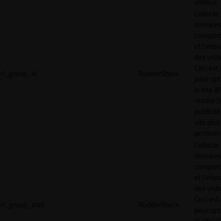
visiteur.
Collecte
données 
compor
et l'inte
des visit
Ceci est 
rl_group_id
RudderStack
pour opt
le site 
rendre l
publicité
site plus
pertinen
Collecte
données 
compor
et l'inte
des visit
Ceci est 
rl_group_trait
RudderStack
pour opt
le site 