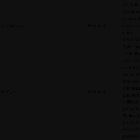
visiteur.
Contient
d'expira
_uetvid_exp
Microsoft
cookie a
nom
corresp
Suit l'in
de l'util
avec la 
de barre
recherc
site web
donnée
SRM_B
Microsoft
peuvent 
utilisées
présente
l'utilisa
produits
services
pertinen