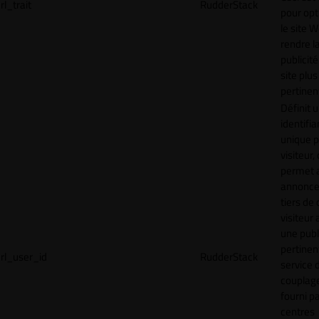
rl_trait
RudderStack
pour opt
le site 
rendre l
publicité
site plus
pertinen
Définit 
identifia
unique p
visiteur, 
permet 
annonce
tiers de 
visiteur
une publ
pertinen
rl_user_id
RudderStack
service 
couplage
fourni p
centres