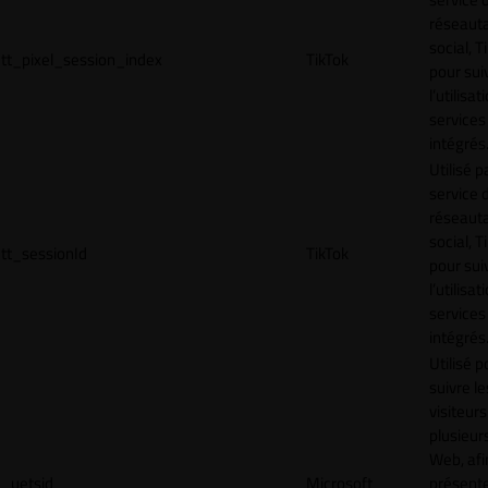
réseaut
social, T
tt_pixel_session_index
TikTok
pour sui
l’utilisa
services
intégrés
Utilisé p
service 
réseaut
social, T
tt_sessionId
TikTok
pour sui
l’utilisa
services
intégrés
Utilisé p
suivre le
visiteurs
plusieurs
Web, afi
_uetsid
Microsoft
présent