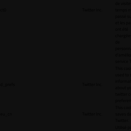
de visite
ct0
Twitter Inc.
temps 
passé sur
et les p
ont été
chargées
de
personna
d'amélio
service T
This cook
used to 
informat
d_prefs
Twitter Inc.
about y
twitter 
preferen
This coo
eu_cn
Twitter Inc.
saves da
Twitter.
Utilisé p