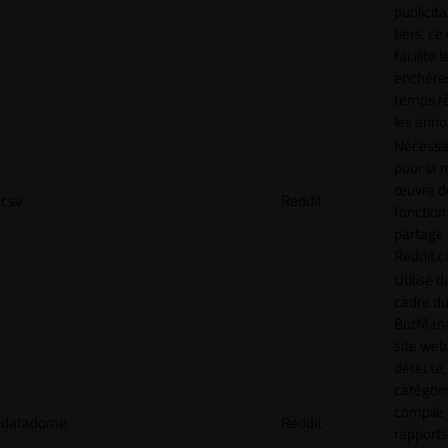
publicita
tiers, ce
facilite l
enchère
temps ré
les anno
Nécessa
pour la 
œuvre de
csv
Reddit
fonction
partage
Reddit.
Utilisé d
cadre d
BotMana
site web
détecte,
catégori
compile
datadome
Reddit
rapports