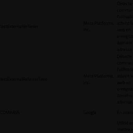
Détecte
commen
l'utilisat
Meta Platforms,
atteint l
lastExternalReferrer
Inc.
web en
enregist
dernière
adresse
Détecte
commen
l'utilisat
Meta Platforms,
atteint l
lastExternalReferrerTime
Inc.
web en
enregist
dernière
adresse
COMPASS
Google
En atten
Utilisé p
mettre 