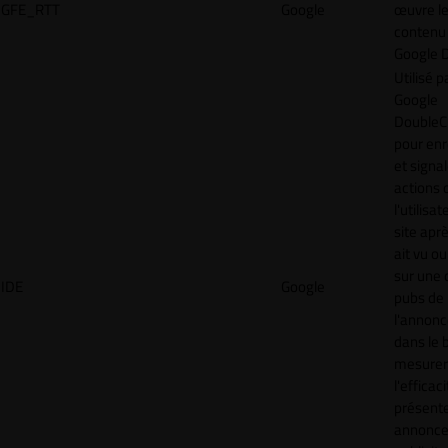
GFE_RTT
Google
œuvre l
contenu 
Google 
Utilisé p
Google
DoubleCl
pour enr
et signal
actions 
l'utilisa
site aprè
ait vu ou
sur une 
IDE
Google
pubs de
l'annonc
dans le 
mesurer
l'efficac
présent
annonc