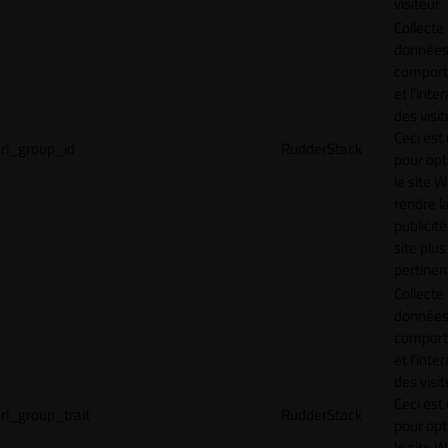
visiteur.
Collecte
données 
compor
et l'inte
des visit
Ceci est 
rl_group_id
RudderStack
pour opt
le site 
rendre l
publicité
site plus
pertinen
Collecte
données 
compor
et l'inte
des visit
Ceci est 
rl_group_trait
RudderStack
pour opt
le site 