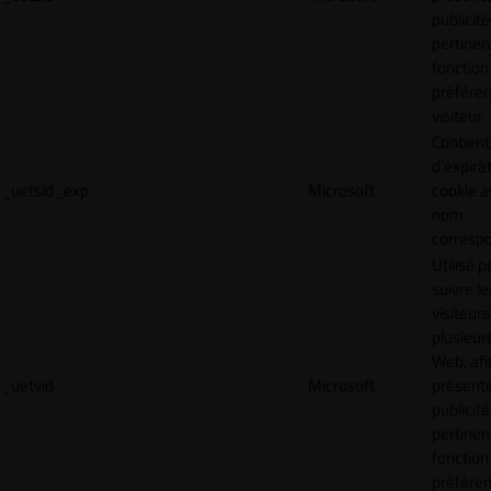
publicité
pertinen
fonction
préfére
visiteur.
Contient
d'expira
_uetsid_exp
Microsoft
cookie a
nom
corresp
Utilisé p
suivre le
visiteurs
plusieurs
Web, afi
_uetvid
Microsoft
présent
publicité
pertinen
fonction
préfére