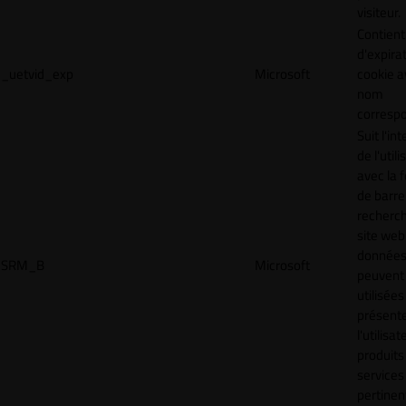
visiteur.
Contient
d'expira
_uetvid_exp
Microsoft
cookie a
nom
corresp
Suit l'in
de l'util
avec la 
de barre
recherc
site web
donnée
SRM_B
Microsoft
peuvent 
utilisées
présente
l'utilisa
produits
services
pertinen