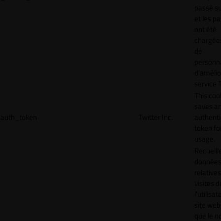
passé sur
et les p
ont été
chargées
de
personna
d'amélio
service T
This coo
saves a
auth_token
Twitter Inc.
authenti
token for
usage.
Recueill
donnée
relative
visites d
l'utilisa
site web,
que le 