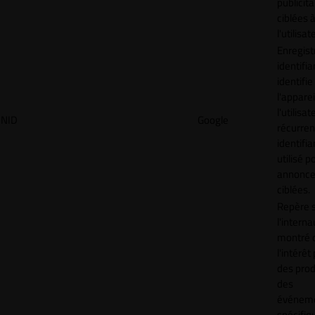
publicita
ciblées 
l'utilisat
Enregist
identifia
identifie
l'apparei
l'utilisat
NID
Google
récurren
identifia
utilisé p
annonc
ciblées.
Repère s
l'interna
montré 
l'intérêt
des prod
des
événem
spécifiq