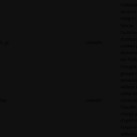
l'utilisa
services
intégrés
Stocke
l'autoris
d'utilisa
li_gc
LinkedIn
cookies 
domaine
par l'uti
Enregist
groupe 
serveurs
visiteur.
utilisé d
lidc
LinkedIn
context
l'équilib
charge a
d'optimi
l'expéri
utilisate