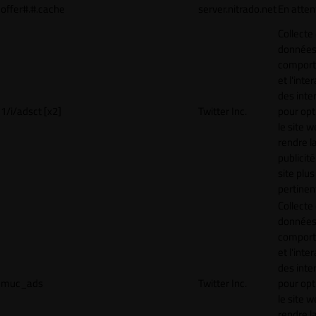
offer#.#.cache
server.nitrado.net
En atten
Collecte
données 
compor
et l'inte
des inte
1/i/adsct [x2]
Twitter Inc.
pour opt
le site w
rendre l
publicité
site plus
pertinen
Collecte
données 
compor
et l'inte
des inte
muc_ads
Twitter Inc.
pour opt
le site w
rendre l