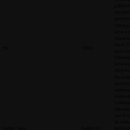
publicité
site plus
pertinen
Utilisé p
service 
réseaut
social, T
_ttp
TikTok
pour sui
l’utilisa
services
intégrés
Recueill
donnée
relative
visites d
l'utilisa
site web,
que le 
de visite
_twitter_sess
Twitter Inc.
temps 