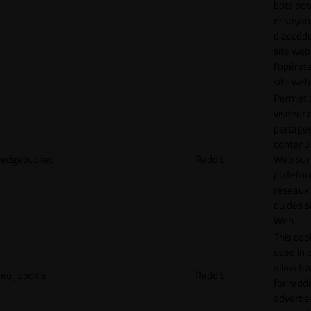
bots pot
essayan
d'accéde
site web
l'opérat
site web
Permet 
visiteur 
partager
contenu 
edgebucket
Reddit
Web sur
platefo
réseaux
ou des s
Web.
This cook
used in 
allow tr
eu_cookie
Reddit
for reddi
adverti