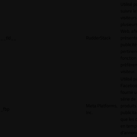
Utilisé p
suivre le
visiteurs
plusieurs
Web, afi
__tld__
RudderStack
présent
publicité
pertinen
fonction
préfére
visiteur.
Utilisé p
Faceboo
fournir 
série de
Meta Platforms,
produits
_fbp
Inc.
publicita
que les 
en temps
d'annon