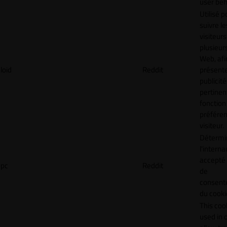
user beh
Utilisé p
suivre le
visiteurs
plusieurs
Web, afi
loid
Reddit
présent
publicité
pertinen
fonction
préfére
visiteur.
Détermin
l'interna
accepté 
pc
Reddit
de
consen
du cooki
This cook
used in 