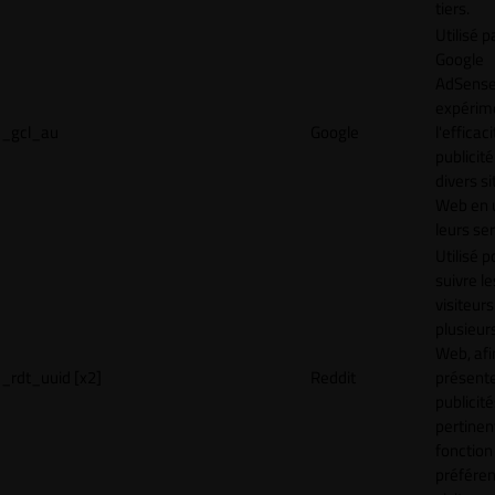
tiers.
Utilisé p
Google
AdSense
expérim
_gcl_au
Google
l'efficac
publicité
divers si
Web en u
leurs ser
Utilisé p
suivre le
visiteurs
plusieurs
Web, afi
_rdt_uuid [x2]
Reddit
présent
publicité
pertinen
fonction
préfére