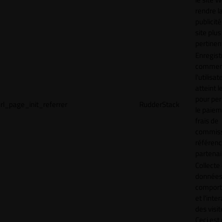
rendre l
publicité
site plus
pertinen
Enregist
commen
l'utilisat
atteint l
pour pe
rl_page_init_referrer
RudderStack
le paiem
frais de
commiss
référen
partenai
Collecte
données 
compor
et l'inte
des visit
Ceci est 