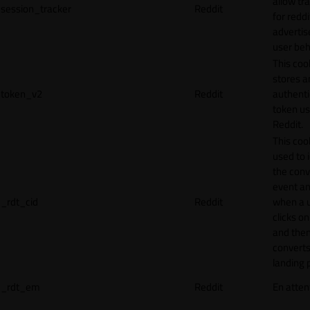
allow tr
session_tracker
Reddit
for reddi
adverti
user beh
This coo
stores a
token_v2
Reddit
authenti
token u
Reddit.
This cook
used to 
the conv
event an
_rdt_cid
Reddit
when a 
clicks o
and the
converts
landing 
_rdt_em
Reddit
En atten