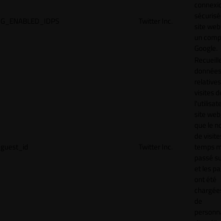
connexi
sécurisé
G_ENABLED_IDPS
Twitter Inc.
site web
un comp
Google.
Recueill
donnée
relative
visites d
l'utilisa
site web,
que le 
de visite
guest_id
Twitter Inc.
temps 
passé sur
et les p
ont été
chargées
de
personna