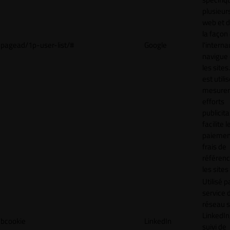
plusieurs
web et 
la façon
pagead/1p-user-list/#
Google
l'interna
navigue 
les sites
est utili
mesurer
efforts
publicita
facilite l
paiemen
frais de
référenc
les sites
Utilisé p
service 
réseau s
LinkedIn,
bcookie
LinkedIn
suivi de