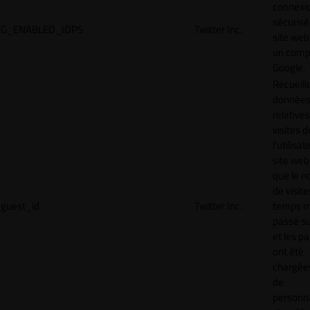
connexi
sécurisé
G_ENABLED_IDPS
Twitter Inc.
site web
un comp
Google.
Recueill
donnée
relative
visites d
l'utilisa
site web,
que le 
de visite
guest_id
Twitter Inc.
temps 
passé sur
et les p
ont été
chargées
de
personna