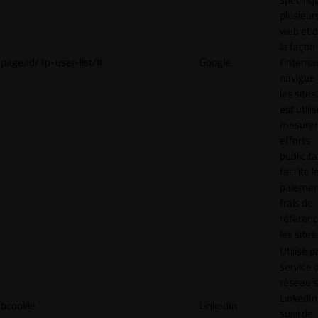
plusieurs
web et 
la façon
pagead/1p-user-list/#
Google
l'interna
navigue 
les sites
est utili
mesurer
efforts
publicita
facilite l
paiemen
frais de
référenc
les sites
Utilisé p
service 
réseau s
LinkedIn,
bcookie
LinkedIn
suivi de