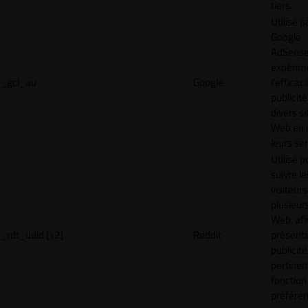
tiers.
Utilisé p
Google
AdSense
expérim
_gcl_au
Google
l'efficac
publicité
divers si
Web en u
leurs ser
Utilisé p
suivre le
visiteurs
plusieurs
Web, afi
_rdt_uuid [x2]
Reddit
présent
publicité
pertinen
fonction
préfére