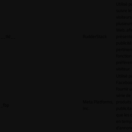
Utilisé p
suivre le
visiteurs
plusieurs
Web, afi
__tld__
RudderStack
présent
publicité
pertinen
fonction
préfére
visiteur.
Utilisé p
Faceboo
fournir 
série de
Meta Platforms,
produits
_fbp
Inc.
publicita
que les 
en temps
d'annon