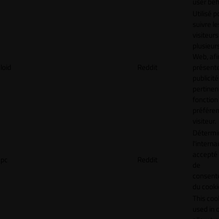
user beh
Utilisé p
suivre le
visiteurs
plusieurs
Web, afi
loid
Reddit
présent
publicité
pertinen
fonction
préfére
visiteur.
Détermin
l'interna
accepté 
pc
Reddit
de
consen
du cooki
This cook
used in 