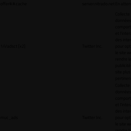
offer#.#.cache
server.nitrado.net
En atten
Collecte
données 
compor
et l'inte
des inte
1/i/adsct [x2]
Twitter Inc.
pour opt
le site w
rendre l
publicité
site plus
pertinen
Collecte
données 
compor
et l'inte
des inte
muc_ads
Twitter Inc.
pour opt
le site w
rendre l