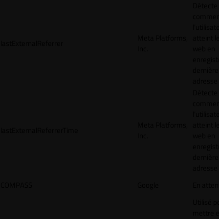
Détecte
commen
l'utilisat
Meta Platforms,
atteint l
lastExternalReferrer
Inc.
web en
enregist
dernière
adresse
Détecte
commen
l'utilisat
Meta Platforms,
atteint l
lastExternalReferrerTime
Inc.
web en
enregist
dernière
adresse
COMPASS
Google
En atten
Utilisé p
mettre 