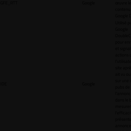
GFE_RTT
Google
œuvre l
contenu 
Google 
Utilisé p
Google
DoubleCl
pour enr
et signal
actions 
l'utilisa
site aprè
ait vu ou
sur une 
IDE
Google
pubs de
l'annonc
dans le 
mesurer
l'efficac
présent
annonc