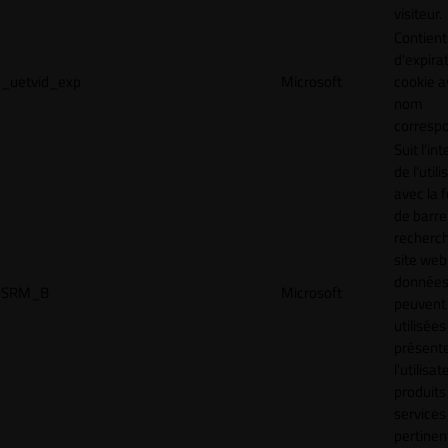
visiteur.
Contient
d'expira
_uetvid_exp
Microsoft
cookie a
nom
corresp
Suit l'in
de l'util
avec la 
de barre
recherc
site web
donnée
SRM_B
Microsoft
peuvent 
utilisées
présente
l'utilisa
produits
services
pertinen