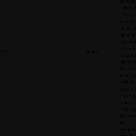
publicita
ciblées 
l'utilisat
Enregist
identifia
identifie
l'apparei
l'utilisat
NID
Google
récurren
identifia
utilisé p
annonc
ciblées.
Repère s
l'interna
montré 
l'intérêt
des prod
des
événem
spécifiq