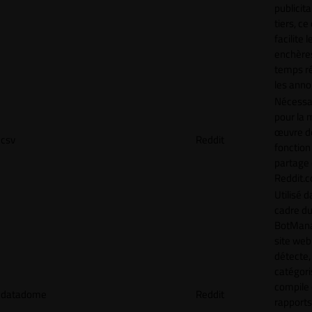
publicita
tiers, ce
facilite l
enchère
temps ré
les anno
Nécessa
pour la 
œuvre de
csv
Reddit
fonction
partage
Reddit.
Utilisé d
cadre d
BotMana
site web
détecte,
catégori
compile
datadome
Reddit
rapports