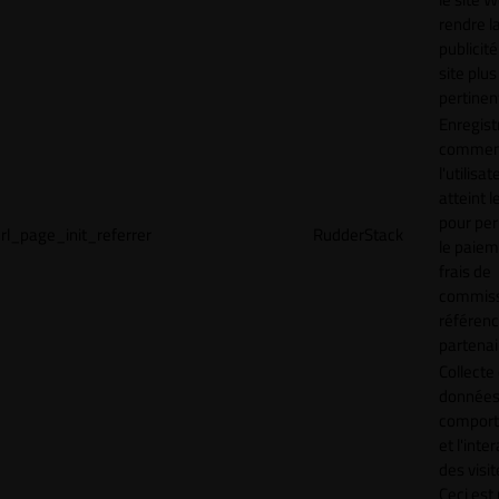
rendre l
publicité
site plus
pertinen
Enregist
commen
l'utilisat
atteint l
pour pe
rl_page_init_referrer
RudderStack
le paiem
frais de
commiss
référen
partenai
Collecte
données 
compor
et l'inte
des visit
Ceci est 