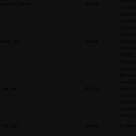
allow tr
session_tracker
Reddit
for reddi
adverti
user beh
This coo
stores a
token_v2
Reddit
authenti
token u
Reddit.
This cook
used to 
the conv
event an
_rdt_cid
Reddit
when a 
clicks o
and the
converts
landing 
_rdt_em
Reddit
En atten