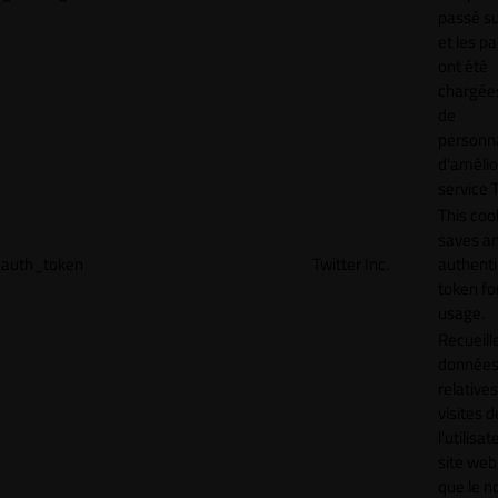
passé sur
et les p
ont été
chargées
de
personna
d'amélio
service T
This coo
saves a
auth_token
Twitter Inc.
authenti
token for
usage.
Recueill
donnée
relative
visites d
l'utilisa
site web,
que le 