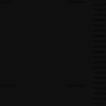
rl_trait
RudderStack
pour opt
le site 
rendre l
publicité
site plus
pertinen
Définit 
identifia
unique p
visiteur, 
permet 
annonce
tiers de 
visiteur
une publ
pertinen
rl_user_id
RudderStack
service 
couplage
fourni p
centres