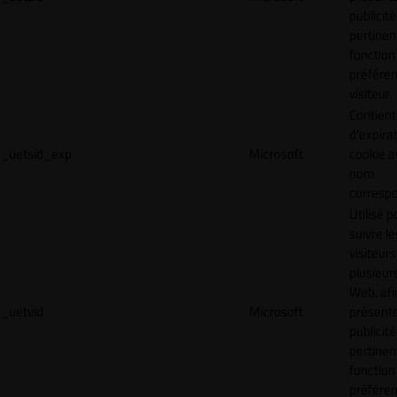
publicité
pertinen
fonction
préfére
visiteur.
Contient
d'expira
_uetsid_exp
Microsoft
cookie a
nom
corresp
Utilisé p
suivre le
visiteurs
plusieurs
Web, afi
_uetvid
Microsoft
présent
publicité
pertinen
fonction
préfére