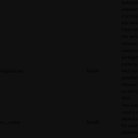
bots pot
essayan
d'accéde
site web
l'opérat
site web
Permet 
visiteur 
partager
contenu 
edgebucket
Reddit
Web sur
platefo
réseaux
ou des s
Web.
This cook
used in 
allow tr
eu_cookie
Reddit
for reddi
adverti