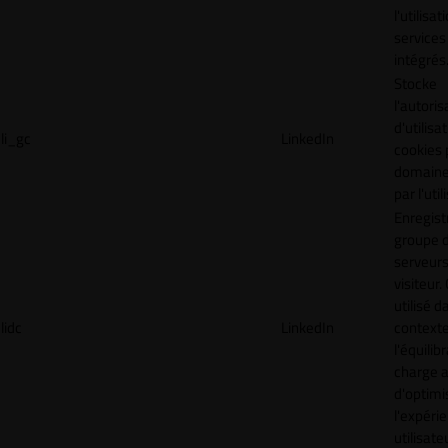
l'utilisa
services
intégrés
Stocke
l'autoris
d'utilisa
li_gc
LinkedIn
cookies 
domaine
par l'uti
Enregist
groupe 
serveurs
visiteur.
utilisé d
lidc
LinkedIn
context
l'équilib
charge a
d'optimi
l'expéri
utilisate