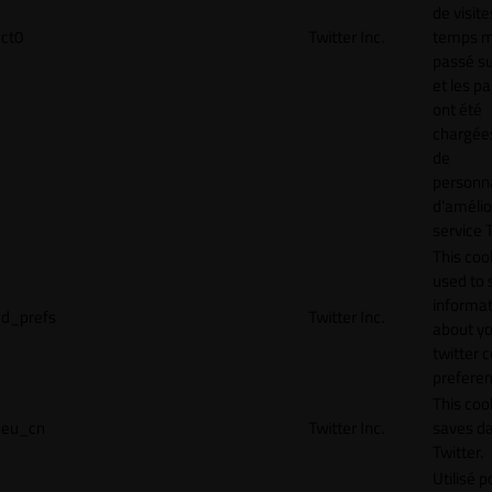
de visite
ct0
Twitter Inc.
temps 
passé sur
et les p
ont été
chargées
de
personna
d'amélio
service T
This cook
used to 
informat
d_prefs
Twitter Inc.
about y
twitter 
preferen
This coo
eu_cn
Twitter Inc.
saves da
Twitter.
Utilisé p