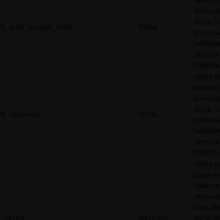
réseaut
social, T
tt_pixel_session_index
TikTok
pour sui
l’utilisa
services
intégrés
Utilisé p
service 
réseaut
social, T
tt_sessionId
TikTok
pour sui
l’utilisa
services
intégrés
Utilisé p
suivre le
visiteurs
plusieurs
Web, afi
_uetsid
Microsoft
présent