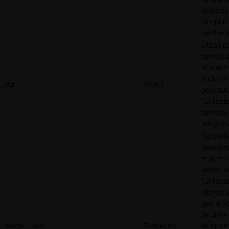
publicité
site plus
pertinen
Utilisé p
service 
réseaut
social, T
_ttp
TikTok
pour sui
l’utilisa
services
intégrés
Recueill
donnée
relative
visites d
l'utilisa
site web,
que le 
de visite
_twitter_sess
Twitter Inc.
temps 