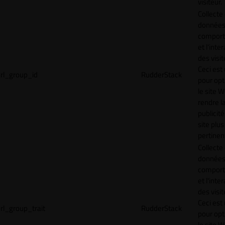
visiteur.
Collecte
données 
compor
et l'inte
des visit
Ceci est 
rl_group_id
RudderStack
pour opt
le site 
rendre l
publicité
site plus
pertinen
Collecte
données 
compor
et l'inte
des visit
Ceci est 
rl_group_trait
RudderStack
pour opt
le site 