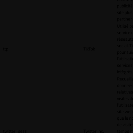
publicité
site plus
pertinen
Utilisé p
service 
réseaut
social, T
_ttp
TikTok
pour sui
l’utilisa
services
intégrés
Recueill
donnée
relative
visites d
l'utilisa
site web,
que le 
de visite
_twitter_sess
Twitter Inc.
temps 