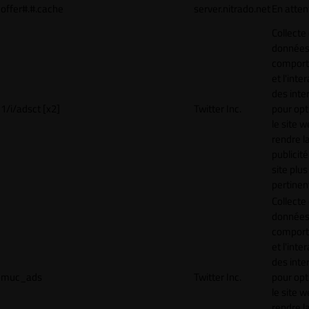
offer#.#.cache
server.nitrado.net
En atten
Collecte
données 
compor
et l'inte
des inte
1/i/adsct [x2]
Twitter Inc.
pour opt
le site w
rendre l
publicité
site plus
pertinen
Collecte
données 
compor
et l'inte
des inte
muc_ads
Twitter Inc.
pour opt
le site w
rendre l