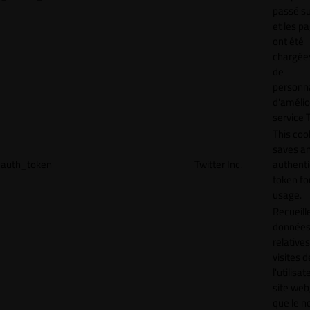
passé sur
et les p
ont été
chargées
de
personna
d'amélio
service T
This coo
saves a
auth_token
Twitter Inc.
authenti
token for
usage.
Recueill
donnée
relative
visites d
l'utilisa
site web,
que le 