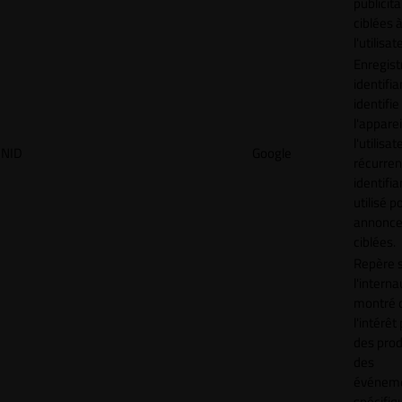
publicita
ciblées 
l'utilisat
Enregist
identifia
identifie
l'apparei
l'utilisat
NID
Google
récurren
identifia
utilisé p
annonc
ciblées.
Repère s
l'interna
montré 
l'intérêt
des prod
des
événem
spécifiq