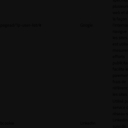
plusieurs
web et 
la façon
pagead/1p-user-list/#
Google
l'interna
navigue 
les sites
est utili
mesurer
efforts
publicita
facilite l
paiemen
frais de
référenc
les sites
Utilisé p
service 
réseau s
LinkedIn,
bcookie
LinkedIn
suivi de