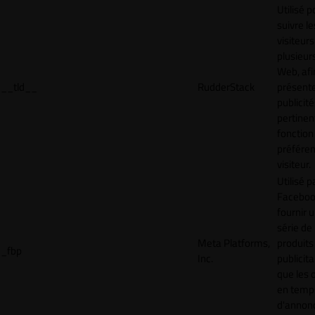
Utilisé p
suivre le
visiteurs
plusieurs
Web, afi
__tld__
RudderStack
présent
publicité
pertinen
fonction
préfére
visiteur.
Utilisé p
Faceboo
fournir 
série de
Meta Platforms,
produits
_fbp
Inc.
publicita
que les 
en temps
d'annon