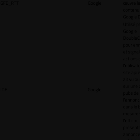
GFE_RTT
Google
œuvre l
contenu 
Google 
Utilisé p
Google
DoubleCl
pour enr
et signal
actions 
l'utilisa
site aprè
ait vu ou
sur une 
IDE
Google
pubs de
l'annonc
dans le 
mesurer
l'efficac
présent
annonc