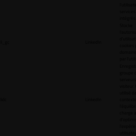
l'utilisa
services
intégrés
Stocke
l'autoris
d'utilisa
li_gc
LinkedIn
cookies 
domaine
par l'uti
Enregist
groupe 
serveurs
visiteur.
utilisé d
lidc
LinkedIn
context
l'équilib
charge a
d'optimi
l'expéri
utilisate