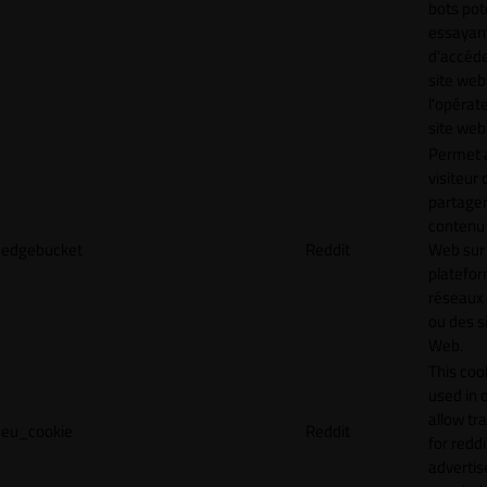
bots pot
essayan
d'accéde
site web
l'opérat
site web
Permet 
visiteur 
partager
contenu 
edgebucket
Reddit
Web sur
platefo
réseaux
ou des s
Web.
This cook
used in 
allow tr
eu_cookie
Reddit
for reddi
adverti