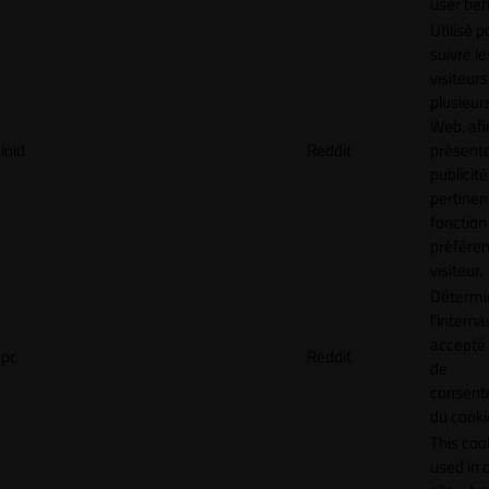
user beh
Utilisé p
suivre le
visiteurs
plusieurs
Web, afi
loid
Reddit
présent
publicité
pertinen
fonction
préfére
visiteur.
Détermin
l'interna
accepté 
pc
Reddit
de
consen
du cooki
This cook
used in 