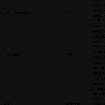
réseaut
social, T
tt_pixel_session_index
TikTok
pour sui
l’utilisa
services
intégrés
Utilisé p
service 
réseaut
social, T
tt_sessionId
TikTok
pour sui
l’utilisa
services
intégrés
Utilisé p
suivre le
visiteurs
plusieurs
Web, afi
_uetsid
Microsoft
présent