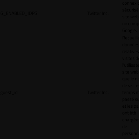
connexi
sécurisé
G_ENABLED_IDPS
Twitter Inc.
site web
un comp
Google.
Recueill
donnée
relative
visites d
l'utilisa
site web,
que le 
de visite
guest_id
Twitter Inc.
temps 
passé sur
et les p
ont été
chargées
de
personna