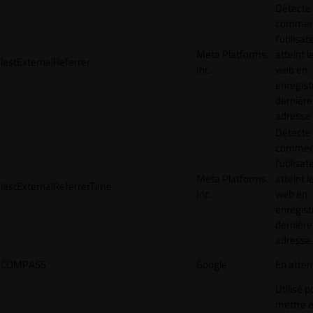
Détecte
commen
l'utilisat
Meta Platforms,
atteint l
lastExternalReferrer
Inc.
web en
enregist
dernière
adresse
Détecte
commen
l'utilisat
Meta Platforms,
atteint l
lastExternalReferrerTime
Inc.
web en
enregist
dernière
adresse
COMPASS
Google
En atten
Utilisé p
mettre 