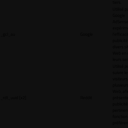
tiers.
Utilisé p
Google
AdSense
expérim
_gcl_au
Google
l'efficac
publicité
divers si
Web en u
leurs ser
Utilisé p
suivre le
visiteurs
plusieurs
Web, afi
_rdt_uuid [x2]
Reddit
présent
publicité
pertinen
fonction
préfére