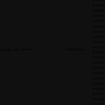
rendre l
publicité
site plus
pertinen
Enregist
commen
l'utilisat
atteint l
pour pe
rl_page_init_referrer
RudderStack
le paiem
frais de
commiss
référen
partenai
Collecte
données 
compor
et l'inte
des visit
Ceci est 