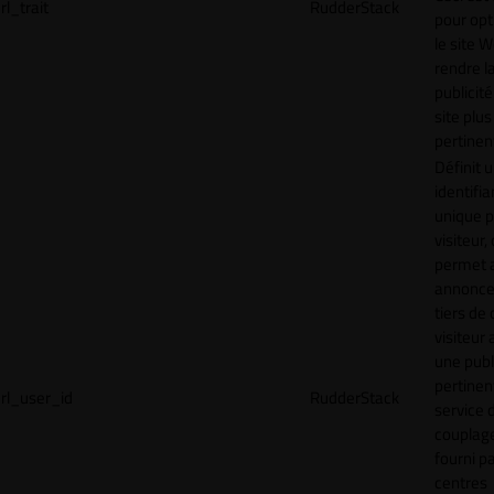
rl_trait
RudderStack
pour opt
le site 
rendre l
publicité
site plus
pertinen
Définit 
identifia
unique p
visiteur, 
permet 
annonce
tiers de 
visiteur
une publ
pertinen
rl_user_id
RudderStack
service 
couplage
fourni p
centres