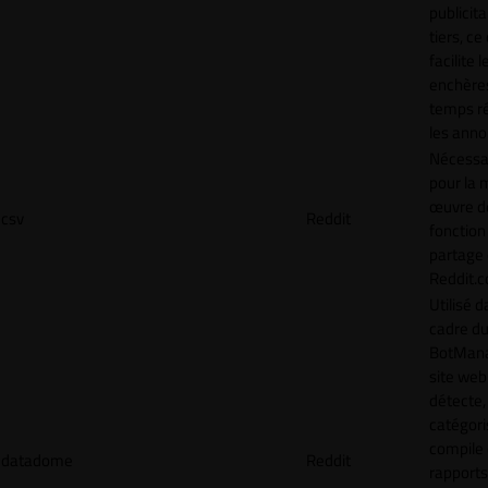
publicita
tiers, ce
facilite l
enchère
temps ré
les anno
Nécessa
pour la 
œuvre de
csv
Reddit
fonction
partage
Reddit.
Utilisé d
cadre d
BotMana
site web
détecte,
catégori
compile
datadome
Reddit
rapports