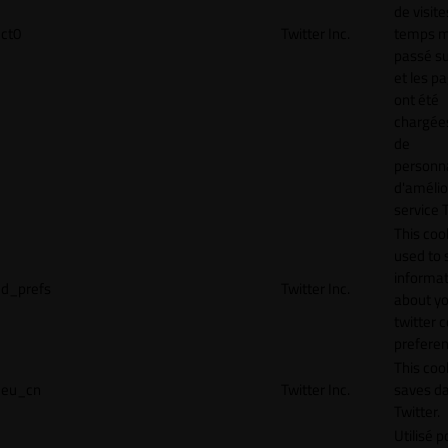
de visite
ct0
Twitter Inc.
temps 
passé sur
et les p
ont été
chargées
de
personna
d'amélio
service T
This cook
used to 
informat
d_prefs
Twitter Inc.
about y
twitter 
preferen
This coo
eu_cn
Twitter Inc.
saves da
Twitter.
Utilisé p