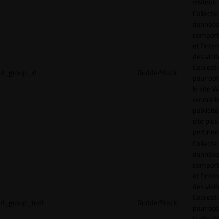
visiteur.
Collecte
données 
compor
et l'inte
des visit
Ceci est 
rl_group_id
RudderStack
pour opt
le site 
rendre l
publicité
site plus
pertinen
Collecte
données 
compor
et l'inte
des visit
Ceci est 
rl_group_trait
RudderStack
pour opt
le site 