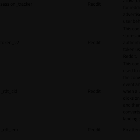
allow tr
session_tracker
Reddit
for reddi
adverti
user beh
This coo
stores a
token_v2
Reddit
authenti
token u
Reddit.
This cook
used to 
the conv
event an
_rdt_cid
Reddit
when a 
clicks o
and the
converts
landing 
_rdt_em
Reddit
En atten