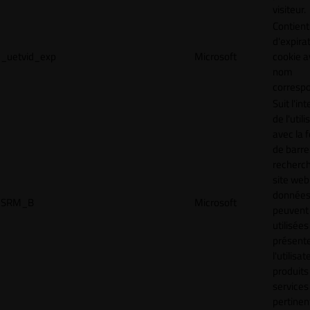
visiteur.
Contient
d'expira
_uetvid_exp
Microsoft
cookie a
nom
corresp
Suit l'in
de l'util
avec la 
de barre
recherc
site web
donnée
SRM_B
Microsoft
peuvent 
utilisées
présente
l'utilisa
produits
services
pertinen