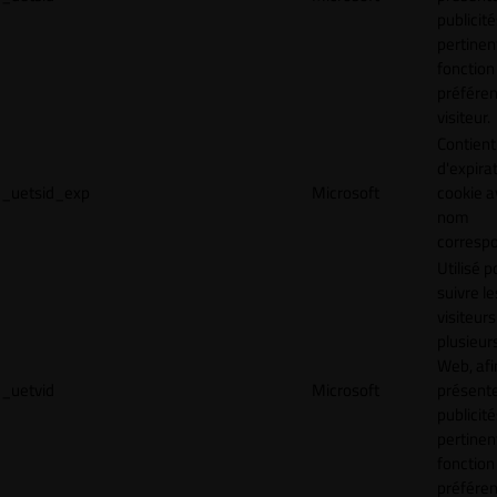
publicité
pertinen
fonction
préfére
visiteur.
Contient
d'expira
_uetsid_exp
Microsoft
cookie a
nom
corresp
Utilisé p
suivre le
visiteurs
plusieurs
Web, afi
_uetvid
Microsoft
présent
publicité
pertinen
fonction
préfére