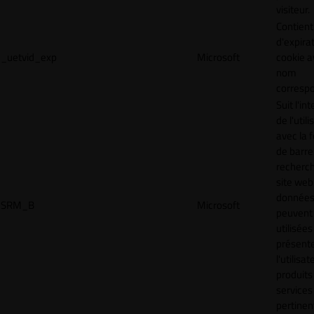
visiteur.
Contient
d'expira
_uetvid_exp
Microsoft
cookie a
nom
corresp
Suit l'in
de l'util
avec la 
de barre
recherc
site web
donnée
SRM_B
Microsoft
peuvent 
utilisées
présente
l'utilisa
produits
services
pertinen