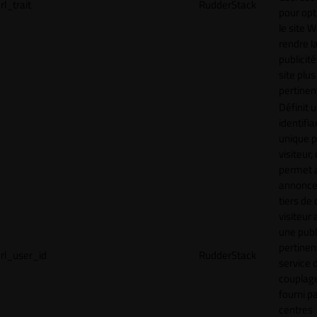
rl_trait
RudderStack
pour opt
le site 
rendre l
publicité
site plus
pertinen
Définit 
identifia
unique p
visiteur, 
permet 
annonce
tiers de 
visiteur
une publ
pertinen
rl_user_id
RudderStack
service 
couplage
fourni p
centres