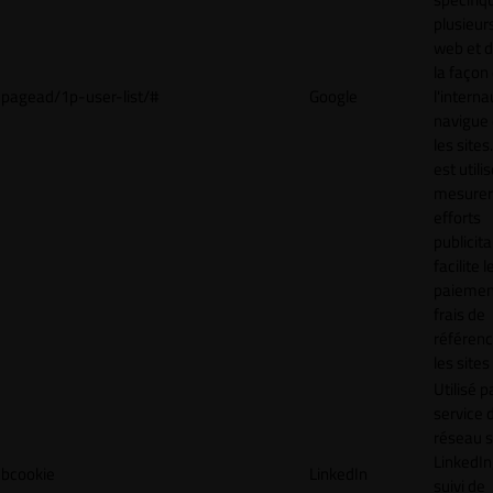
plusieurs
web et 
la façon
pagead/1p-user-list/#
Google
l'interna
navigue 
les sites
est utili
mesurer
efforts
publicita
facilite l
paiemen
frais de
référenc
les sites
Utilisé p
service 
réseau s
LinkedIn,
bcookie
LinkedIn
suivi de