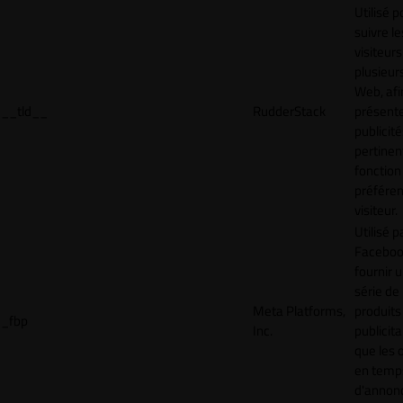
Utilisé p
suivre le
visiteurs
plusieurs
Web, afi
__tld__
RudderStack
présent
publicité
pertinen
fonction
préfére
visiteur.
Utilisé p
Faceboo
fournir 
série de
Meta Platforms,
produits
_fbp
Inc.
publicita
que les 
en temps
d'annon