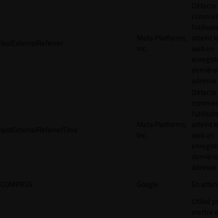
Détecte
commen
l'utilisat
Meta Platforms,
atteint l
lastExternalReferrer
Inc.
web en
enregist
dernière
adresse
Détecte
commen
l'utilisat
Meta Platforms,
atteint l
lastExternalReferrerTime
Inc.
web en
enregist
dernière
adresse
COMPASS
Google
En atten
Utilisé p
mettre 