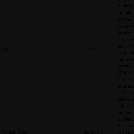
publicité
site plus
pertinen
Utilisé p
service 
réseaut
social, T
_ttp
TikTok
pour sui
l’utilisa
services
intégrés
Recueill
donnée
relative
visites d
l'utilisa
site web,
que le 
de visite
_twitter_sess
Twitter Inc.
temps 