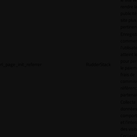
rendre l
publicité
site plus
pertinen
Enregist
commen
l'utilisat
atteint l
pour pe
rl_page_init_referrer
RudderStack
le paiem
frais de
commiss
référen
partenai
Collecte
données 
compor
et l'inte
des visit
Ceci est 