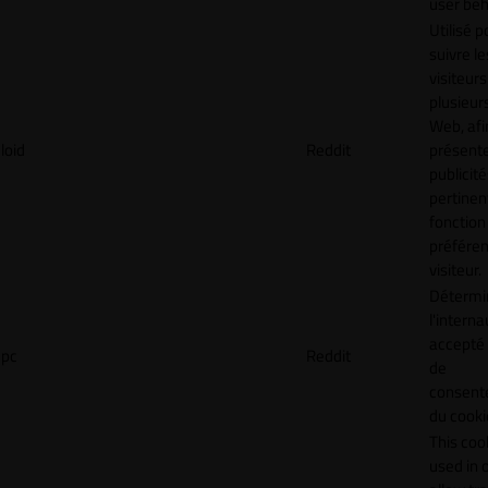
user beh
Utilisé p
suivre le
visiteurs
plusieurs
Web, afi
loid
Reddit
présent
publicité
pertinen
fonction
préfére
visiteur.
Détermin
l'interna
accepté 
pc
Reddit
de
consen
du cooki
This cook
used in 