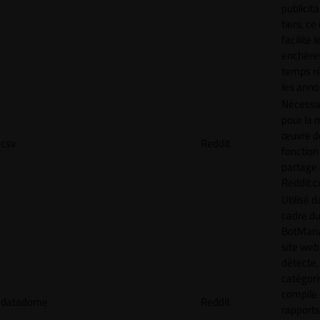
publicita
tiers, ce
facilite l
enchère
temps ré
les anno
Nécessa
pour la 
œuvre de
csv
Reddit
fonction
partage
Reddit.
Utilisé d
cadre d
BotMana
site web
détecte,
catégori
compile
datadome
Reddit
rapports