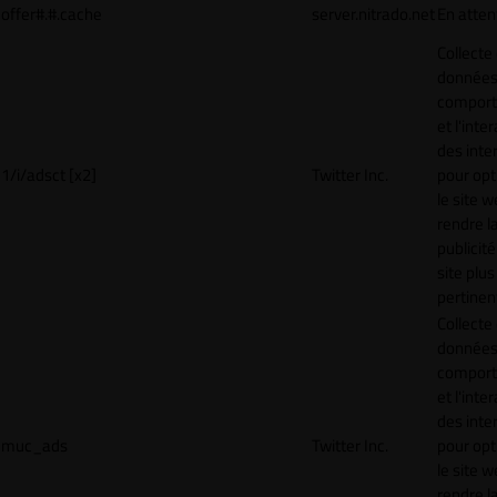
offer#.#.cache
server.nitrado.net
En atten
Collecte
données 
compor
et l'inte
des inte
1/i/adsct [x2]
Twitter Inc.
pour opt
le site w
rendre l
publicité
site plus
pertinen
Collecte
données 
compor
et l'inte
des inte
muc_ads
Twitter Inc.
pour opt
le site w
rendre l