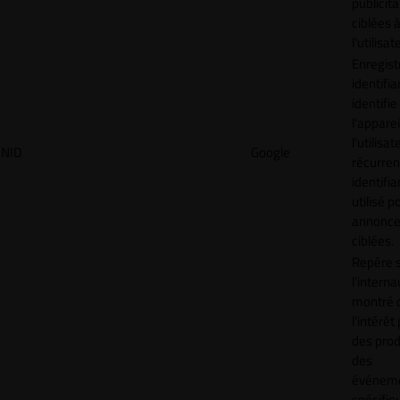
publicita
ciblées 
l'utilisat
Enregist
identifia
identifie
l'apparei
l'utilisat
NID
Google
récurren
identifia
utilisé p
annonc
ciblées.
Repère s
l'interna
montré 
l'intérêt
des prod
des
événem
spécifiq