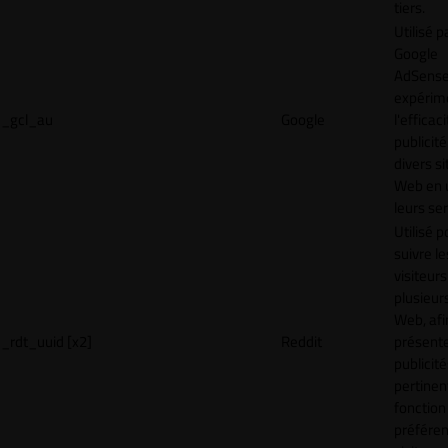
tiers.
Utilisé p
Google
AdSense
expérim
_gcl_au
Google
l'efficac
publicité
divers si
Web en u
leurs ser
Utilisé p
suivre le
visiteurs
plusieurs
Web, afi
_rdt_uuid [x2]
Reddit
présent
publicité
pertinen
fonction
préfére