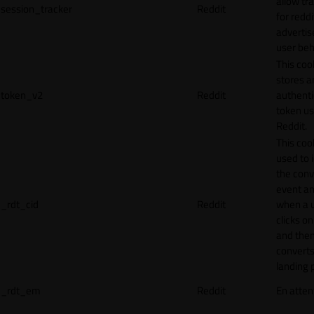
allow tr
session_tracker
Reddit
for reddi
adverti
user beh
This coo
stores a
token_v2
Reddit
authenti
token u
Reddit.
This cook
used to 
the conv
event an
_rdt_cid
Reddit
when a 
clicks o
and the
converts
landing 
_rdt_em
Reddit
En atten