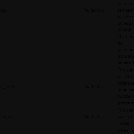
de visite
ct0
Twitter Inc.
temps 
passé sur
et les p
ont été
chargées
de
personna
d'amélio
service T
This cook
used to 
informat
d_prefs
Twitter Inc.
about y
twitter 
preferen
This coo
eu_cn
Twitter Inc.
saves da
Twitter.
Utilisé p