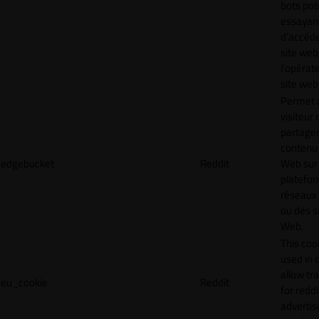
bots pot
essayan
d'accéde
site web
l'opérat
site web
Permet 
visiteur 
partager
contenu 
edgebucket
Reddit
Web sur
platefo
réseaux
ou des s
Web.
This cook
used in 
allow tr
eu_cookie
Reddit
for reddi
adverti