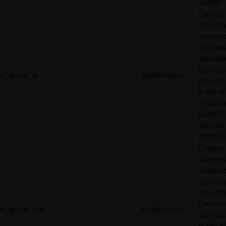
visiteur.
Collecte
données 
compor
et l'inte
des visit
Ceci est 
rl_group_id
RudderStack
pour opt
le site 
rendre l
publicité
site plus
pertinen
Collecte
données 
compor
et l'inte
des visit
Ceci est 
rl_group_trait
RudderStack
pour opt
le site 