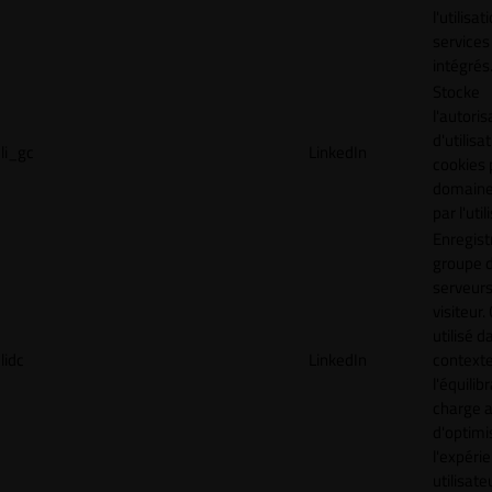
l'utilisa
services
intégrés
Stocke
l'autoris
d'utilisa
li_gc
LinkedIn
cookies 
domaine
par l'uti
Enregist
groupe 
serveurs
visiteur.
utilisé d
lidc
LinkedIn
context
l'équilib
charge a
d'optimi
l'expéri
utilisate