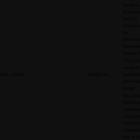
passé sur
et les p
ont été
chargées
de
personna
d'amélio
service T
This coo
saves a
auth_token
Twitter Inc.
authenti
token for
usage.
Recueill
donnée
relative
visites d
l'utilisa
site web,
que le 