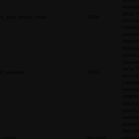
réseaut
social, T
tt_pixel_session_index
TikTok
pour sui
l’utilisa
services
intégrés
Utilisé p
service 
réseaut
social, T
tt_sessionId
TikTok
pour sui
l’utilisa
services
intégrés
Utilisé p
suivre le
visiteurs
plusieurs
Web, afi
_uetsid
Microsoft
présent