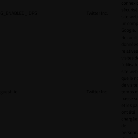
connexi
sécurisé
G_ENABLED_IDPS
Twitter Inc.
site web
un comp
Google.
Recueill
donnée
relative
visites d
l'utilisa
site web,
que le 
de visite
guest_id
Twitter Inc.
temps 
passé sur
et les p
ont été
chargées
de
personna