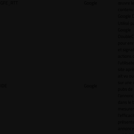
GFE_RTT
Google
œuvre l
contenu 
Google 
Utilisé p
Google
DoubleCl
pour enr
et signal
actions 
l'utilisa
site aprè
ait vu ou
sur une 
IDE
Google
pubs de
l'annonc
dans le 
mesurer
l'efficac
présent
annonc