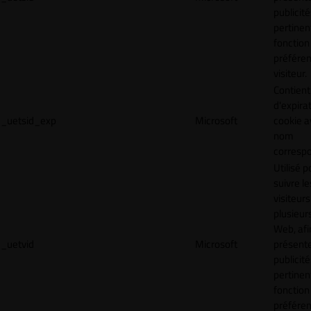
publicité
pertinen
fonction
préfére
visiteur.
Contient
d'expira
_uetsid_exp
Microsoft
cookie a
nom
corresp
Utilisé p
suivre le
visiteurs
plusieurs
Web, afi
_uetvid
Microsoft
présent
publicité
pertinen
fonction
préfére