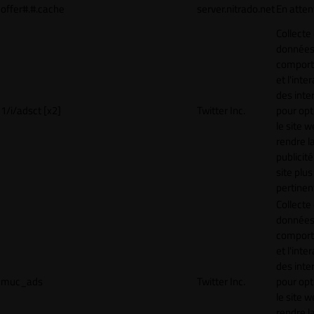
offer#.#.cache
server.nitrado.net
En atten
Collecte
données 
compor
et l'inte
des inte
1/i/adsct [x2]
Twitter Inc.
pour opt
le site w
rendre l
publicité
site plus
pertinen
Collecte
données 
compor
et l'inte
des inte
muc_ads
Twitter Inc.
pour opt
le site w
rendre l