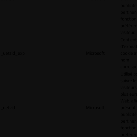
publicité
pertinen
fonction
préfére
visiteur.
Contient
d'expira
_uetsid_exp
Microsoft
cookie a
nom
corresp
Utilisé p
suivre le
visiteurs
plusieurs
Web, afi
_uetvid
Microsoft
présent
publicité
pertinen
fonction
préfére