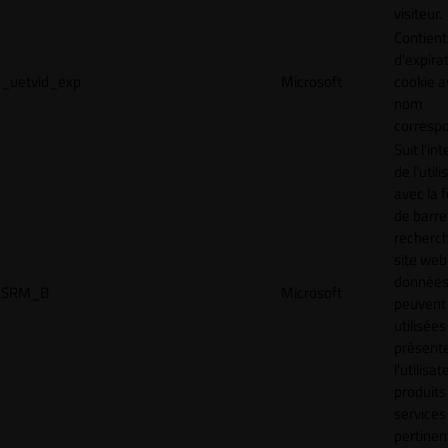
visiteur.
Contient
d'expira
_uetvid_exp
Microsoft
cookie a
nom
corresp
Suit l'in
de l'util
avec la 
de barre
recherc
site web
donnée
SRM_B
Microsoft
peuvent 
utilisées
présente
l'utilisa
produits
services
pertinen