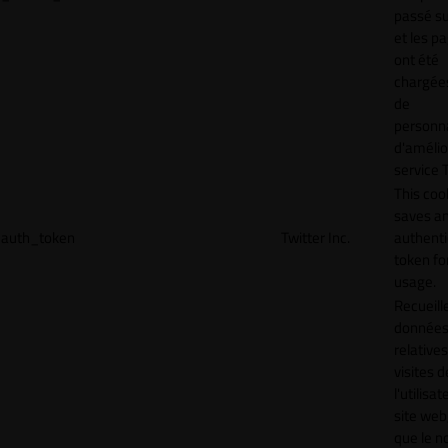
passé sur
et les p
ont été
chargées
de
personna
d'amélio
service T
This coo
saves a
auth_token
Twitter Inc.
authenti
token for
usage.
Recueill
donnée
relative
visites d
l'utilisa
site web,
que le 