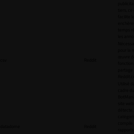
publicita
tiers, ce
facilite l
enchère
temps ré
les anno
Nécessa
pour la 
œuvre de
csv
Reddit
fonction
partage
Reddit.
Utilisé d
cadre d
BotMana
site web
détecte,
catégori
compile
datadome
Reddit
rapports