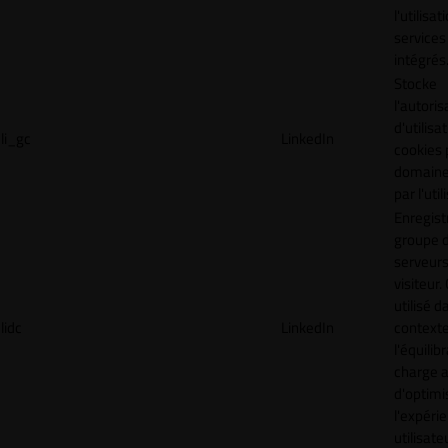
l'utilisa
services
intégrés
Stocke
l'autoris
d'utilisa
li_gc
LinkedIn
cookies 
domaine
par l'uti
Enregist
groupe 
serveurs
visiteur.
utilisé d
lidc
LinkedIn
context
l'équilib
charge a
d'optimi
l'expéri
utilisate