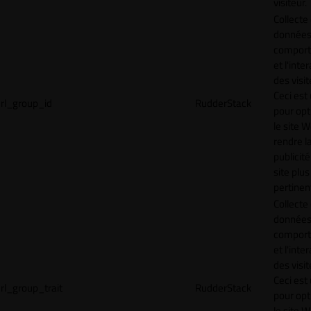
visiteur.
Collecte
données 
compor
et l'inte
des visit
Ceci est 
rl_group_id
RudderStack
pour opt
le site 
rendre l
publicité
site plus
pertinen
Collecte
données 
compor
et l'inte
des visit
Ceci est 
rl_group_trait
RudderStack
pour opt
le site 