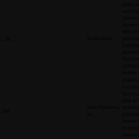
Utilisé p
suivre le
visiteurs
plusieurs
Web, afi
__tld__
RudderStack
présent
publicité
pertinen
fonction
préfére
visiteur.
Utilisé p
Faceboo
fournir 
série de
Meta Platforms,
produits
_fbp
Inc.
publicita
que les 
en temps
d'annon