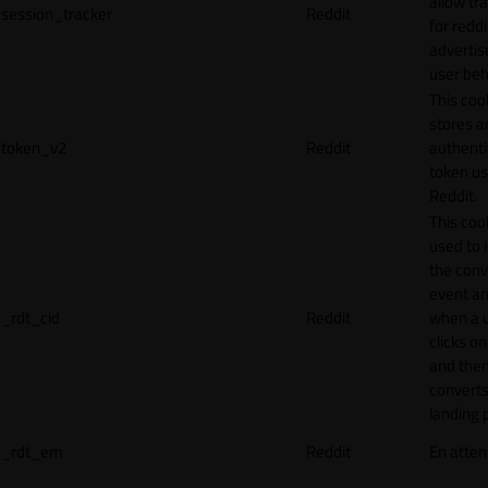
allow tr
session_tracker
Reddit
for reddi
adverti
user beh
This coo
stores a
token_v2
Reddit
authenti
token u
Reddit.
This cook
used to 
the conv
event an
_rdt_cid
Reddit
when a 
clicks o
and the
converts
landing 
_rdt_em
Reddit
En atten