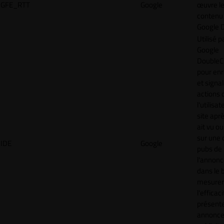
GFE_RTT
Google
œuvre l
contenu 
Google 
Utilisé p
Google
DoubleCl
pour enr
et signal
actions 
l'utilisa
site aprè
ait vu ou
sur une 
IDE
Google
pubs de
l'annonc
dans le 
mesurer
l'efficac
présent
annonc