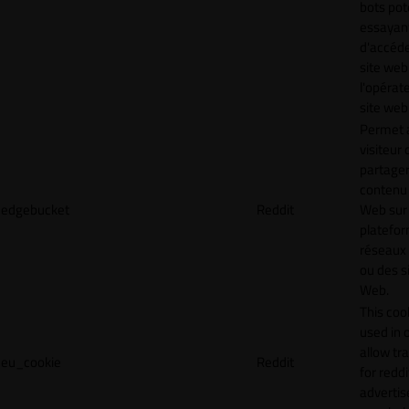
bots pot
essayan
d'accéde
site web
l'opérat
site web
Permet 
visiteur 
partager
contenu 
edgebucket
Reddit
Web sur
platefo
réseaux
ou des s
Web.
This cook
used in 
allow tr
eu_cookie
Reddit
for reddi
adverti