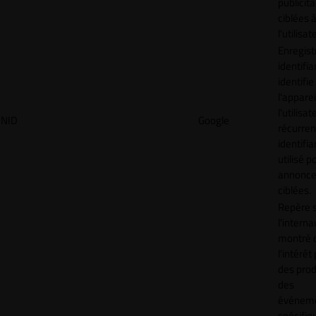
publicita
ciblées 
l'utilisat
Enregist
identifia
identifie
l'apparei
l'utilisat
NID
Google
récurren
identifia
utilisé p
annonc
ciblées.
Repère s
l'interna
montré 
l'intérêt
des prod
des
événem
spécifiq