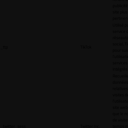
publicité
site plus
pertinen
Utilisé p
service 
réseaut
social, T
_ttp
TikTok
pour sui
l’utilisa
services
intégrés
Recueill
donnée
relative
visites d
l'utilisa
site web,
que le 
de visite
_twitter_sess
Twitter Inc.
temps 