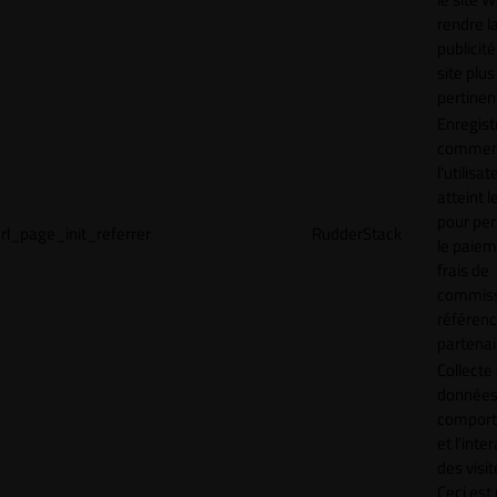
rendre l
publicité
site plus
pertinen
Enregist
commen
l'utilisat
atteint l
pour pe
rl_page_init_referrer
RudderStack
le paiem
frais de
commiss
référen
partenai
Collecte
données 
compor
et l'inte
des visit
Ceci est 