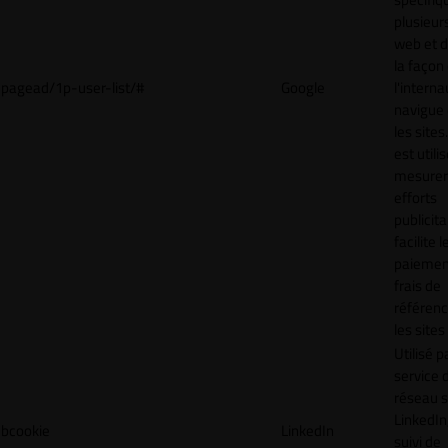
plusieurs
web et 
la façon
pagead/1p-user-list/#
Google
l'interna
navigue 
les sites
est utili
mesurer
efforts
publicita
facilite l
paiemen
frais de
référenc
les sites
Utilisé p
service 
réseau s
LinkedIn,
bcookie
LinkedIn
suivi de