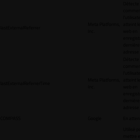
Détecte
commen
l'utilisat
Meta Platforms,
atteint l
lastExternalReferrer
Inc.
web en
enregist
dernière
adresse
Détecte
commen
l'utilisat
Meta Platforms,
atteint l
lastExternalReferrerTime
Inc.
web en
enregist
dernière
adresse
COMPASS
Google
En atten
Utilisé p
mettre 