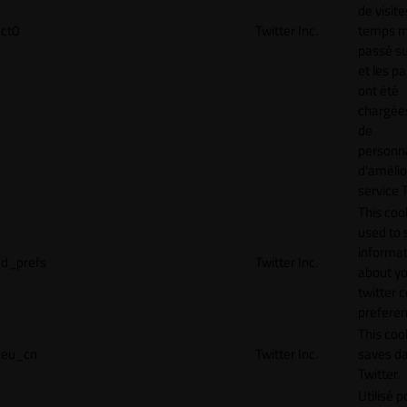
de visite
ct0
Twitter Inc.
temps 
passé sur
et les p
ont été
chargées
de
personna
d'amélio
service T
This cook
used to 
informat
d_prefs
Twitter Inc.
about y
twitter 
preferen
This coo
eu_cn
Twitter Inc.
saves da
Twitter.
Utilisé p