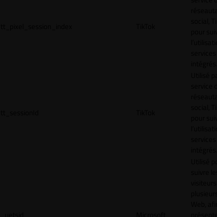
réseaut
social, T
tt_pixel_session_index
TikTok
pour sui
l’utilisa
services
intégrés
Utilisé p
service 
réseaut
social, T
tt_sessionId
TikTok
pour sui
l’utilisa
services
intégrés
Utilisé p
suivre le
visiteurs
plusieurs
Web, afi
_uetsid
Microsoft
présent