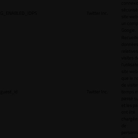
connexi
sécurisé
G_ENABLED_IDPS
Twitter Inc.
site web
un comp
Google.
Recueill
donnée
relative
visites d
l'utilisa
site web,
que le 
de visite
guest_id
Twitter Inc.
temps 
passé sur
et les p
ont été
chargées
de
personna