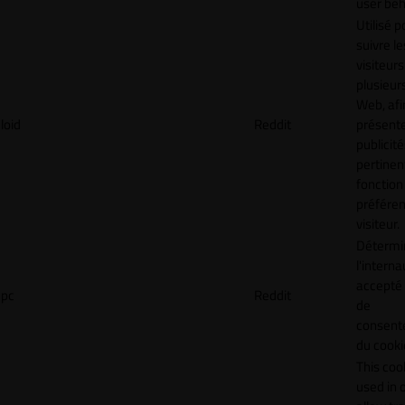
user beh
Utilisé p
suivre le
visiteurs
plusieurs
Web, afi
loid
Reddit
présent
publicité
pertinen
fonction
préfére
visiteur.
Détermin
l'interna
accepté 
pc
Reddit
de
consen
du cooki
This cook
used in 