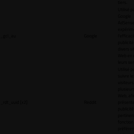
tiers.
Utilisé p
Google
AdSense
expérim
_gcl_au
Google
l'efficac
publicité
divers si
Web en u
leurs ser
Utilisé p
suivre le
visiteurs
plusieurs
Web, afi
_rdt_uuid [x2]
Reddit
présent
publicité
pertinen
fonction
préfére