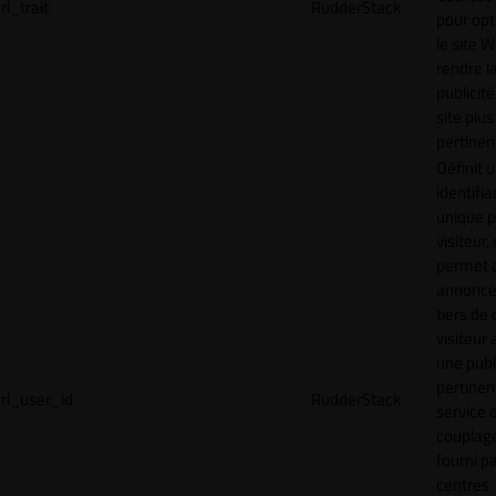
rl_trait
RudderStack
pour opt
le site 
rendre l
publicité
site plus
pertinen
Définit 
identifia
unique p
visiteur, 
permet 
annonce
tiers de 
visiteur
une publ
pertinen
rl_user_id
RudderStack
service 
couplage
fourni p
centres