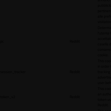
pubblicit
pertinen
alle pre
visitator
Determi
l'utente
accettat
pc
Reddit
casella d
consens
cookie.
This coo
in order 
session_tracker
Reddit
tracking 
adverti
user beh
This coo
an authe
token_v2
Reddit
token u
Reddit.
This coo