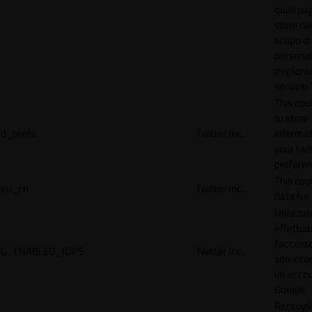
quali pa
state car
scopo di
personal
migliorar
servizio 
This coo
to store
d_prefs
Twitter Inc.
informat
your twi
preferen
This coo
eu_cn
Twitter Inc.
data for 
Utilizzat
effettua
l'accesso
G_ENABLED_IDPS
Twitter Inc.
sito inte
un acco
Google.
Raccogli