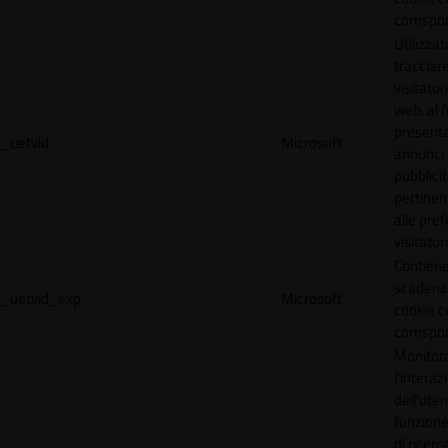
corrispo
Utilizzat
tracciare
visitatori
web, al f
present
_uetvid
Microsoft
annunci
pubblicit
pertinen
alle pre
visitator
Contiene
scadenz
_uetvid_exp
Microsoft
cookie c
corrispo
Monitor
l'interaz
dell'uten
funzione
di ricerca