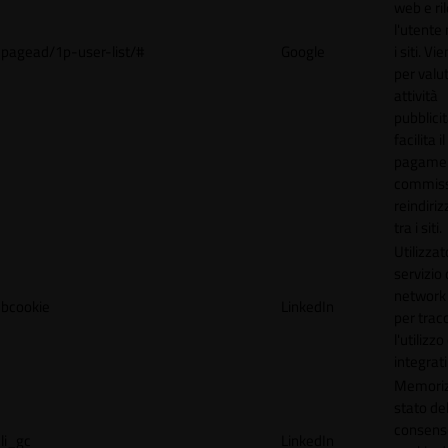
web e ri
l'utente 
pagead/1p-user-list/#
Google
i siti. V
per valut
attività
pubblicit
facilita il
pagamen
commissi
reindiri
tra i siti.
Utilizzat
servizio 
network 
bcookie
LinkedIn
per trac
l'utilizzo
integrati
Memoriz
stato de
consens
li_gc
LinkedIn