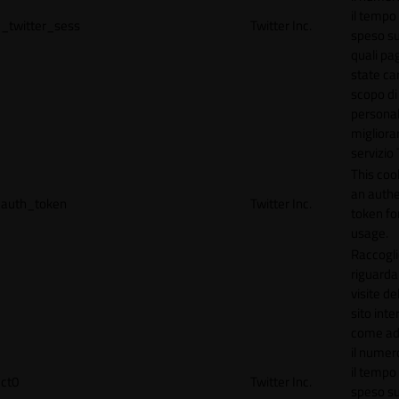
il tempo
_twitter_sess
Twitter Inc.
speso sul
quali pa
state car
scopo di
personal
migliorar
servizio 
This coo
an authe
auth_token
Twitter Inc.
token for
usage.
Raccogli
riguardan
visite de
sito inte
come ad
il numero
il tempo
ct0
Twitter Inc.
speso sul