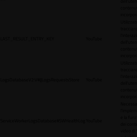
dell'uten
contenut
incorpora
Utilizzat
tracciar
l'interaz
LAST_RESULT_ENTRY_KEY
YouTube
dell'uten
contenut
incorpora
Utilizzat
tracciar
l'interaz
LogsDatabaseV2:V#||LogsRequestsStore
YouTube
dell'uten
contenut
incorpora
Necessa
l'imple
e la funz
ServiceWorkerLogsDatabase#SWHealthLog
YouTube
dei cont
video di