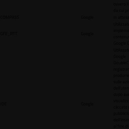
ovvero il
da cui p
COMPASS
Google
In attes
Utilizzat
implemen
GFE_RTT
Google
contenu
Google 
Utilizzat
Google
DoubleCl
registra
produrre
sulle azi
dell'uten
dopo av
visualiz
IDE
Google
cliccato 
pubblici
dell'inse
al fine d