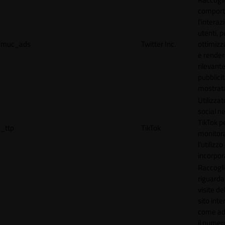
comport
l'interaz
utenti, p
muc_ads
Twitter Inc.
ottimizza
e render
rilevante
pubblici
mostrat
Utilizzat
social n
TikTok p
_ttp
TikTok
monitor
l'utilizzo
incorpora
Raccogli
riguardan
visite de
sito inte
come ad
il numero