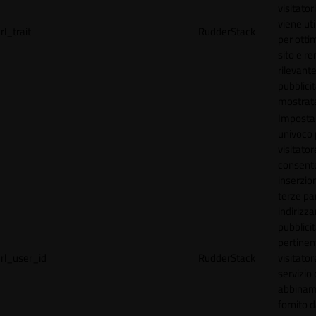
visitator
viene uti
rl_trait
RudderStack
per ottim
sito e r
rilevante
pubblici
mostrat
Imposta
univoco p
visitator
consente
inserzion
terze par
indirizza
pubblici
pertinen
rl_user_id
RudderStack
visitato
servizio 
abbinam
fornito d