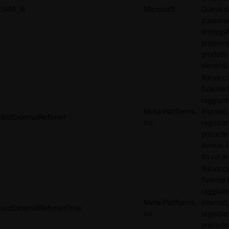
SRM_B
Microsoft
Questi d
possono
impiegat
proporre
prodotti 
rilevanti.
Rileva 
l'utente
raggiunto
Meta Platforms,
internet,
lastExternalReferrer
Inc.
registran
precede
ovvero il
da cui p
Rileva 
l'utente
raggiunto
Meta Platforms,
internet,
lastExternalReferrerTime
Inc.
registran
precede