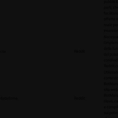
pubblicit
parti, ch
facilitan
offerte 
reale per
inserzion
Necessa
l'imple
della fun
csv
Reddit
del puls
condividi
Reddit.
Utilizzat
contesto
BotMana
sito web.
BotMan
datadome
Reddit
rileva, c
e compil
sui poten