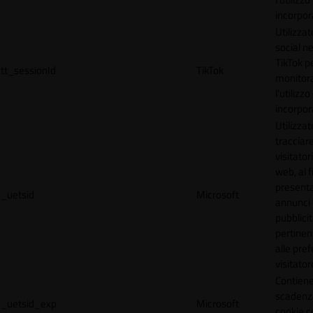
incorpora
Utilizzat
social n
TikTok p
tt_sessionId
TikTok
monitor
l'utilizzo
incorpora
Utilizzat
tracciare
visitatori
web, al f
present
_uetsid
Microsoft
annunci
pubblicit
pertinen
alle pre
visitator
Contiene
scadenz
_uetsid_exp
Microsoft
cookie c