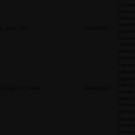
comport
l'interaz
visitator
viene uti
rl_group_trait
RudderStack
per ottim
sito e r
rilevante
pubblici
mostrat
Registr
l'utente
raggiunto
internet
rl_page_init_referrer
RudderStack
abilitare 
pagamen
commissi
referral 
Raccogli
comport
l'interaz