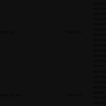
riguardan
visite de
sito inte
come ad
il numero
il tempo
guest_id
Twitter Inc.
speso sul
quali pa
state car
scopo di
personal
migliorar
servizio 
Raccogl
informaz
compor
degli ute
siti web
guest_id_ads
Twitter Inc.
informa
utilizzata