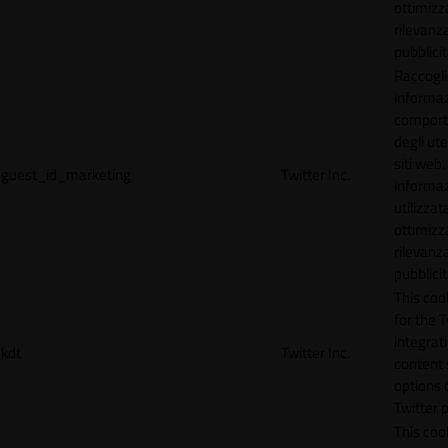
ottimizz
rilevanza
pubblicit
Raccogl
informaz
compor
degli ute
siti web
guest_id_marketing
Twitter Inc.
informa
utilizzata
ottimizz
rilevanza
pubblicit
This cook
for the T
integrat
kdt
Twitter Inc.
content 
options 
Twitter 
This coo