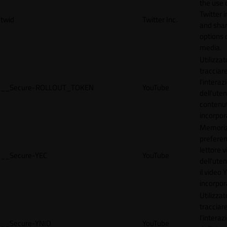
the use 
Twitter 
twid
Twitter Inc.
and shar
options 
media.
Utilizzat
tracciar
l'interaz
__Secure-ROLLOUT_TOKEN
YouTube
dell'uten
contenut
incorpora
Memoriz
preferen
lettore 
__Secure-YEC
YouTube
dell'ute
il video
incorpor
Utilizzat
tracciar
l'interaz
__Secure-YNID
YouTube