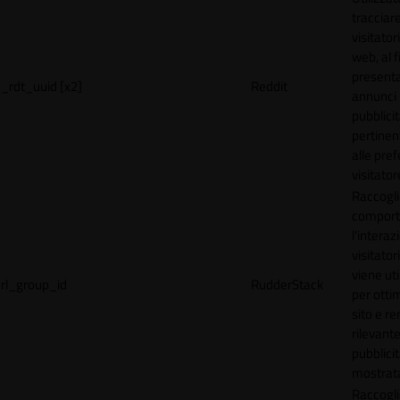
tracciare
visitatori
web, al f
present
_rdt_uuid [x2]
Reddit
annunci
pubblicit
pertinen
alle pre
visitator
Raccogli
comport
l'interaz
visitator
viene uti
rl_group_id
RudderStack
per ottim
sito e r
rilevante
pubblici
mostrat
Raccogli