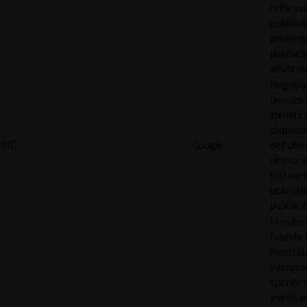
l'efficac
pubblicit
present
pubblici
all'utent
Registra
univoco
identifica
disposit
NID
Google
dell'ute
ritorna s
L'ID vien
utilizzat
pubblici
Monitor
l'utente
mostrat
interess
specifici
eventi su