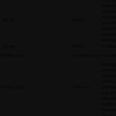
to identi
conversi
and is s
_rdt_cid
Reddit
user cli
ad and 
converts
landing 
_rdt_em
Reddit
In attes
offer#.#.cache
server.nitrado.net
In attes
Raccogli
comport
l'interaz
utenti, p
1/i/adsct [x2]
Twitter Inc.
ottimizza
e render
rilevante
pubblici
mostrat
Raccogli