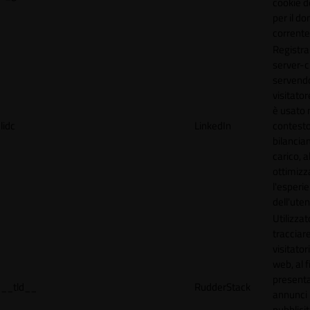
cookie d
per il do
corrente
Registra
server-c
servendo
visitato
è usato 
lidc
LinkedIn
contesto
bilancia
carico, al
ottimizz
l'esperi
dell'uten
Utilizzat
tracciare
visitatori
web, al f
present
__tld__
RudderStack
annunci
pubblicit