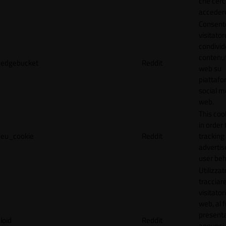
che cerc
accedere 
Consente
visitator
condivid
contenuti
edgebucket
Reddit
web su
piattafo
social me
web.
This coo
in order 
eu_cookie
Reddit
tracking 
adverti
user beh
Utilizzat
tracciare
visitatori
web, al f
present
loid
Reddit
annunci