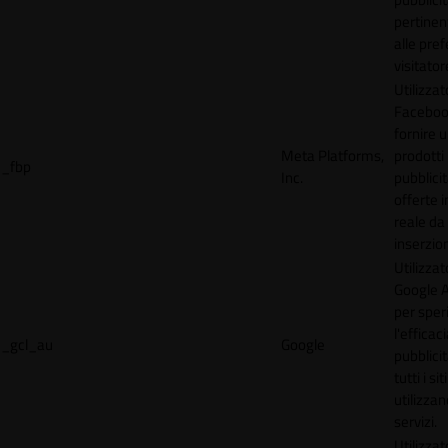
pertinen
alle pre
visitator
Utilizzat
Faceboo
fornire u
Meta Platforms,
prodotti
_fbp
Inc.
pubblici
offerte 
reale da
inserzion
Utilizzat
Google 
per spe
l'efficac
_gcl_au
Google
pubblicit
tutti i s
utilizzan
servizi.
Utilizzat