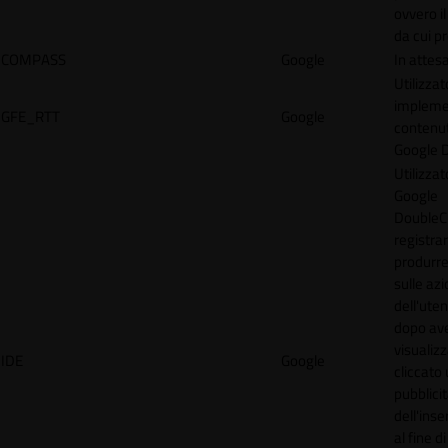
ovvero il
da cui p
COMPASS
Google
In attes
Utilizzat
implemen
GFE_RTT
Google
contenu
Google 
Utilizzat
Google
DoubleCl
registra
produrre
sulle azi
dell'uten
dopo av
visualiz
IDE
Google
cliccato 
pubblici
dell'inse
al fine d