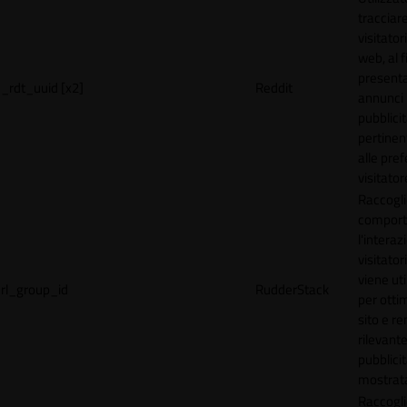
tracciare
visitatori
web, al f
present
_rdt_uuid [x2]
Reddit
annunci
pubblicit
pertinen
alle pre
visitator
Raccogli
comport
l'interaz
visitator
viene uti
rl_group_id
RudderStack
per ottim
sito e r
rilevante
pubblici
mostrat
Raccogli