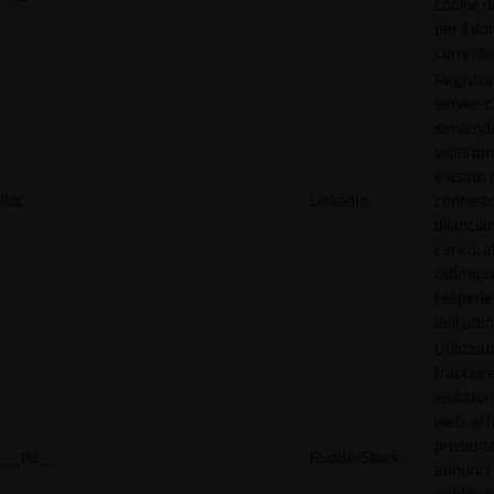
cookie d
per il do
corrente
Registra
server-c
servendo
visitato
è usato 
lidc
LinkedIn
contesto
bilancia
carico, al
ottimizz
l'esperi
dell'uten
Utilizzat
tracciare
visitatori
web, al f
present
__tld__
RudderStack
annunci
pubblicit