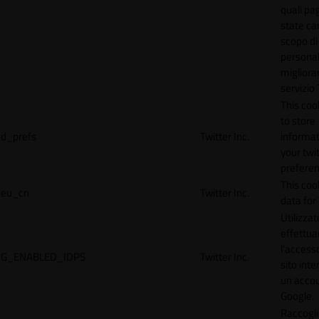
quali pa
state car
scopo di
personal
migliorar
servizio 
This coo
to store
d_prefs
Twitter Inc.
informat
your twi
preferen
This coo
eu_cn
Twitter Inc.
data for 
Utilizzat
effettua
l'accesso
G_ENABLED_IDPS
Twitter Inc.
sito inte
un acco
Google.
Raccogli