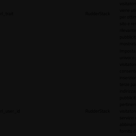
visitator
viene uti
rl_trait
RudderStack
per ottim
sito e r
rilevante
pubblici
mostrat
Imposta
univoco p
visitator
consente
inserzion
terze par
indirizza
pubblici
pertinen
rl_user_id
RudderStack
visitato
servizio 
abbinam
fornito d