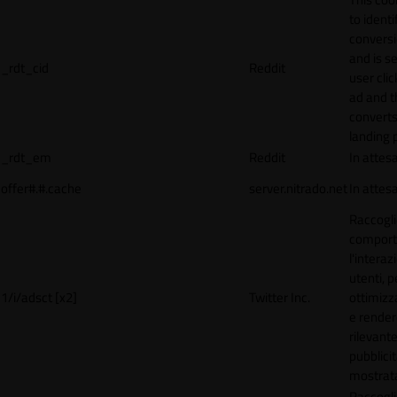
to identi
conversi
and is s
_rdt_cid
Reddit
user cli
ad and 
converts
landing 
_rdt_em
Reddit
In attes
offer#.#.cache
server.nitrado.net
In attes
Raccogli
comport
l'interaz
utenti, p
1/i/adsct [x2]
Twitter Inc.
ottimizza
e render
rilevante
pubblici
mostrat
Raccogli