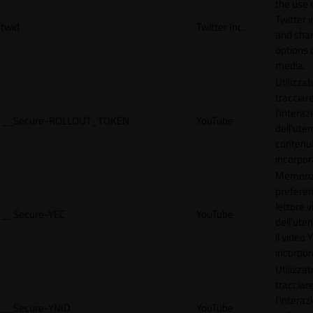
the use 
Twitter 
twid
Twitter Inc.
and shar
options 
media.
Utilizzat
tracciar
l'interaz
__Secure-ROLLOUT_TOKEN
YouTube
dell'uten
contenut
incorpora
Memoriz
preferen
lettore 
__Secure-YEC
YouTube
dell'ute
il video
incorpor
Utilizzat
tracciar
l'interaz
__Secure-YNID
YouTube