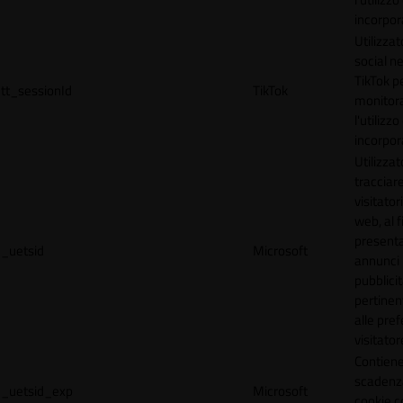
incorpora
Utilizzat
social n
TikTok p
tt_sessionId
TikTok
monitor
l'utilizzo
incorpora
Utilizzat
tracciare
visitatori
web, al f
present
_uetsid
Microsoft
annunci
pubblicit
pertinen
alle pre
visitator
Contiene
scadenz
_uetsid_exp
Microsoft
cookie c