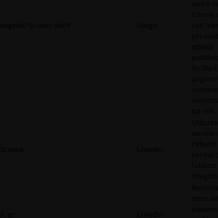
web e ri
l'utente 
pagead/1p-user-list/#
Google
i siti. V
per valut
attività
pubblicit
facilita il
pagamen
commissi
reindiri
tra i siti.
Utilizzat
servizio 
network 
bcookie
LinkedIn
per trac
l'utilizzo
integrati
Memoriz
stato de
consens
li_gc
LinkedIn