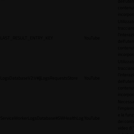
dell'uten
contenut
incorpora
Utilizzat
tracciar
l'interaz
LAST_RESULT_ENTRY_KEY
YouTube
dell'uten
contenut
incorpora
Utilizzat
tracciar
l'interaz
LogsDatabaseV2:V#||LogsRequestsStore
YouTube
dell'uten
contenut
incorpora
Necessa
l'imple
e la funz
ServiceWorkerLogsDatabase#SWHealthLog
YouTube
dei cont
video di