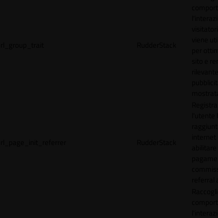
comport
l'interaz
visitator
viene uti
rl_group_trait
RudderStack
per ottim
sito e r
rilevante
pubblici
mostrat
Registr
l'utente
raggiunto
internet
rl_page_init_referrer
RudderStack
abilitare 
pagamen
commissi
referral 
Raccogli
comport
l'interaz