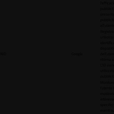
l'efficac
pubblicit
present
pubblici
all'utent
Registra
univoco
identifica
disposit
NID
Google
dell'ute
ritorna s
L'ID vien
utilizzat
pubblici
Monitor
l'utente
mostrat
interess
specifici
eventi su