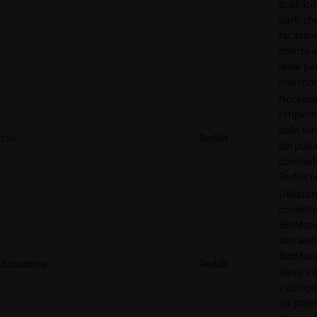
pubblicit
parti, ch
facilitan
offerte 
reale per
inserzion
Necessa
l'imple
della fun
csv
Reddit
del puls
condividi
Reddit.
Utilizzat
contesto
BotMana
sito web.
BotMan
datadome
Reddit
rileva, c
e compil
sui poten