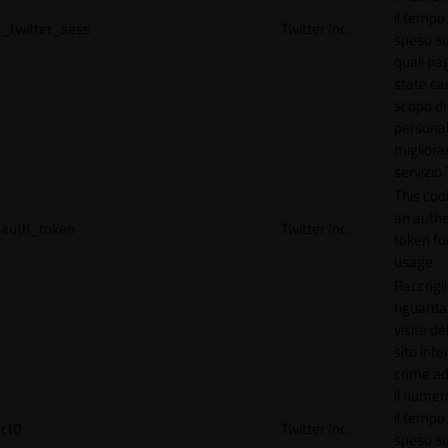
il tempo
_twitter_sess
Twitter Inc.
speso sul
quali pa
state car
scopo di
personal
migliorar
servizio 
This coo
an authe
auth_token
Twitter Inc.
token for
usage.
Raccogli
riguardan
visite de
sito inte
come ad
il numero
il tempo
ct0
Twitter Inc.
speso sul