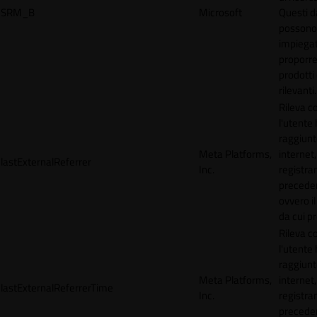
SRM_B
Microsoft
Questi d
possono
impiegat
proporre
prodotti 
rilevanti.
Rileva 
l'utente
raggiunto
Meta Platforms,
internet,
lastExternalReferrer
Inc.
registran
precede
ovvero il
da cui p
Rileva 
l'utente
raggiunto
Meta Platforms,
internet,
lastExternalReferrerTime
Inc.
registran
precede