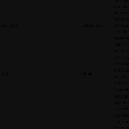
comport
l'interaz
utenti, p
muc_ads
Twitter Inc.
ottimizza
e render
rilevante
pubblici
mostrat
Utilizzat
social n
TikTok p
_ttp
TikTok
monitor
l'utilizzo
incorpora
Raccogli
riguardan
visite de
sito inte
come ad
il numero