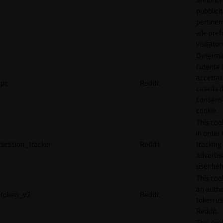
pubblicit
pertinen
alle pre
visitator
Determi
l'utente
accettat
pc
Reddit
casella d
consens
cookie.
This coo
in order 
session_tracker
Reddit
tracking 
adverti
user beh
This coo
an authe
token_v2
Reddit
token u
Reddit.
This coo