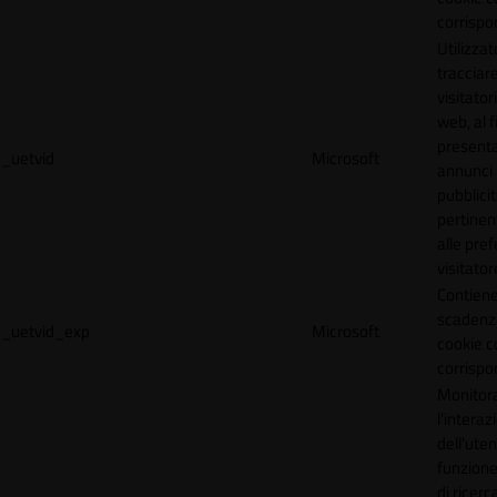
corrispo
Utilizzat
tracciare
visitatori
web, al f
present
_uetvid
Microsoft
annunci
pubblicit
pertinen
alle pre
visitator
Contiene
scadenz
_uetvid_exp
Microsoft
cookie c
corrispo
Monitor
l'interaz
dell'uten
funzione
di ricerca