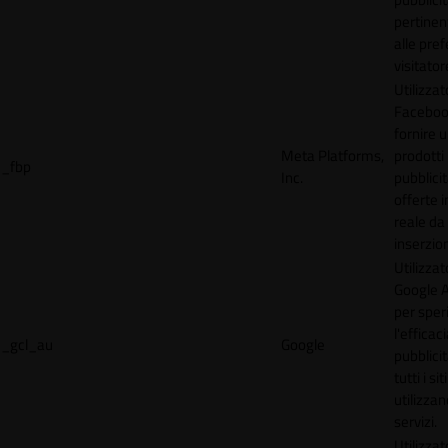
pertinen
alle pre
visitator
Utilizzat
Faceboo
fornire u
Meta Platforms,
prodotti
_fbp
Inc.
pubblici
offerte 
reale da
inserzion
Utilizzat
Google 
per spe
l'efficac
_gcl_au
Google
pubblicit
tutti i s
utilizzan
servizi.
Utilizzat