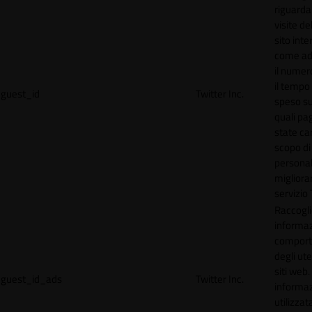
riguardan
visite de
sito inte
come ad
il numero
il tempo
guest_id
Twitter Inc.
speso sul
quali pa
state car
scopo di
personal
migliorar
servizio 
Raccogl
informaz
compor
degli ute
siti web
guest_id_ads
Twitter Inc.
informa
utilizzata