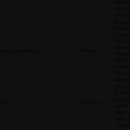
ottimizz
rilevanza
pubblicit
Raccogl
informaz
compor
degli ute
siti web
guest_id_marketing
Twitter Inc.
informa
utilizzata
ottimizz
rilevanza
pubblicit
This cook
for the T
integrat
kdt
Twitter Inc.
content 
options 
Twitter 
This coo