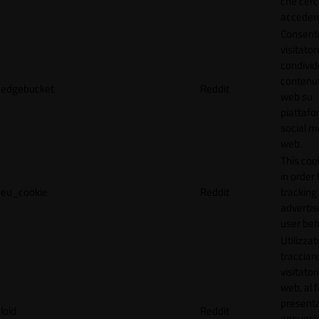
che cerc
accedere 
Consente
visitator
condivid
contenuti
edgebucket
Reddit
web su
piattafo
social me
web.
This coo
in order 
eu_cookie
Reddit
tracking 
adverti
user beh
Utilizzat
tracciare
visitatori
web, al f
present
loid
Reddit
annunci