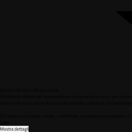
Questo sito web utilizza i cookie
Utilizziamo i cookie per personalizzare contenuti ed annunci, per fornire f
partner che si occupano di analisi dei dati web, pubblicità e social media,
Cliccando su Consenti i cookie, confermate che possiamo impostare i cookie
Uniti.
Mostra dettagli