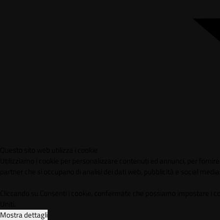
Questo sito web utilizza i cookie
Utilizziamo i cookie per personalizzare contenuti ed annunci, per fornire f
partner che si occupano di analisi dei dati web, pubblicità e social media,
Cliccando su Consenti i cookie, confermate che possiamo impostare i cookie
Uniti.
Mostra dettagli