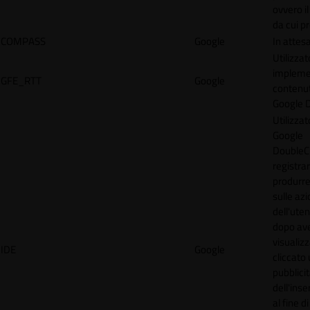
ovvero il
da cui p
COMPASS
Google
In attes
Utilizzat
implemen
GFE_RTT
Google
contenu
Google 
Utilizzat
Google
DoubleCl
registra
produrre
sulle azi
dell'uten
dopo av
visualiz
IDE
Google
cliccato 
pubblici
dell'inse
al fine d