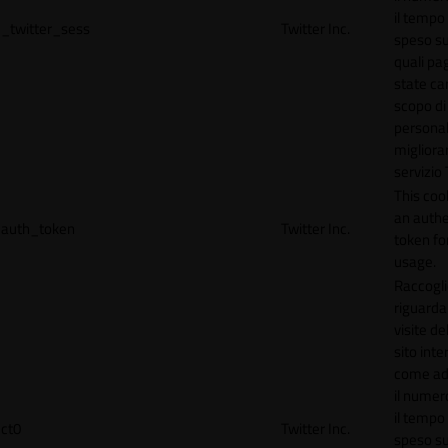
il tempo
_twitter_sess
Twitter Inc.
speso sul
quali pa
state car
scopo di
personal
migliorar
servizio 
This coo
an authe
auth_token
Twitter Inc.
token for
usage.
Raccogli
riguardan
visite de
sito inte
come ad
il numero
il tempo
ct0
Twitter Inc.
speso sul