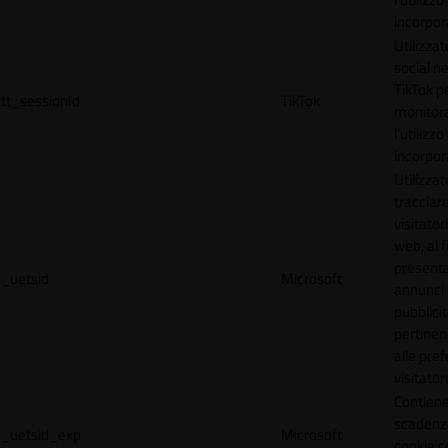
incorpora
Utilizzat
social n
TikTok p
tt_sessionId
TikTok
monitor
l'utilizzo
incorpora
Utilizzat
tracciare
visitatori
web, al f
present
_uetsid
Microsoft
annunci
pubblicit
pertinen
alle pre
visitator
Contiene
scadenz
_uetsid_exp
Microsoft
cookie c