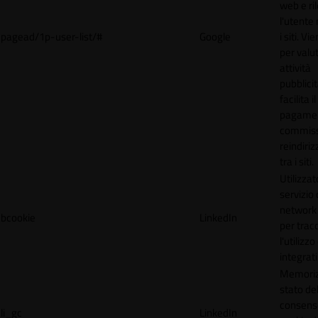
web e ri
l'utente 
pagead/1p-user-list/#
Google
i siti. V
per valut
attività
pubblicit
facilita il
pagamen
commissi
reindiri
tra i siti.
Utilizzat
servizio 
network 
bcookie
LinkedIn
per trac
l'utilizzo
integrati
Memoriz
stato de
consens
li_gc
LinkedIn