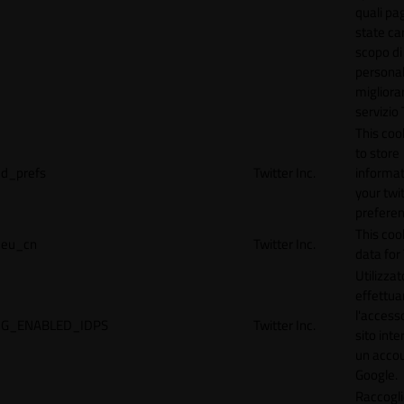
quali pa
state car
scopo di
personal
migliorar
servizio 
This coo
to store
d_prefs
Twitter Inc.
informat
your twi
preferen
This coo
eu_cn
Twitter Inc.
data for 
Utilizzat
effettua
l'accesso
G_ENABLED_IDPS
Twitter Inc.
sito inte
un acco
Google.
Raccogli