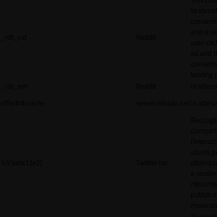
to identi
conversi
and is s
_rdt_cid
Reddit
user cli
ad and 
converts
landing 
_rdt_em
Reddit
In attes
offer#.#.cache
server.nitrado.net
In attes
Raccogli
comport
l'interaz
utenti, p
1/i/adsct [x2]
Twitter Inc.
ottimizza
e render
rilevante
pubblici
mostrat
Raccogli