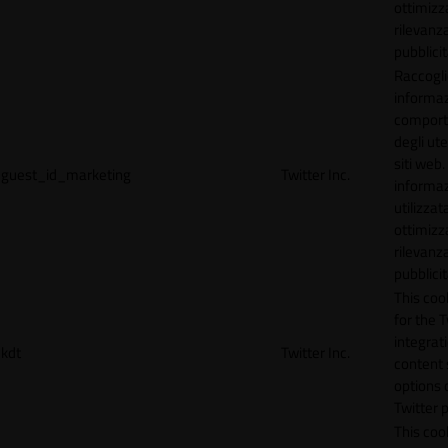
ottimizz
rilevanza
pubblicit
Raccogl
informaz
compor
degli ute
siti web
guest_id_marketing
Twitter Inc.
informa
utilizzata
ottimizz
rilevanza
pubblicit
This cook
for the T
integrat
kdt
Twitter Inc.
content 
options 
Twitter 
This coo