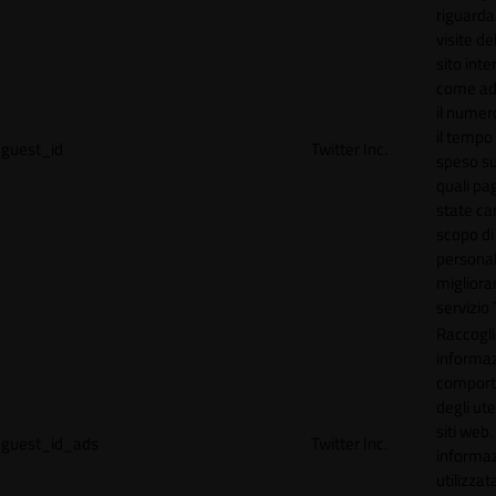
riguardan
visite de
sito inte
come ad
il numero
il tempo
guest_id
Twitter Inc.
speso sul
quali pa
state car
scopo di
personal
migliorar
servizio 
Raccogl
informaz
compor
degli ute
siti web
guest_id_ads
Twitter Inc.
informa
utilizzata