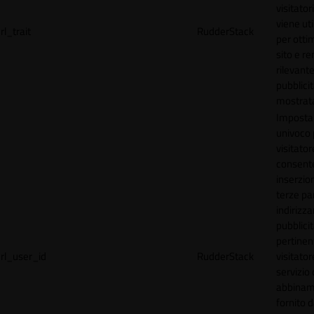
visitator
viene uti
rl_trait
RudderStack
per ottim
sito e r
rilevante
pubblici
mostrat
Imposta
univoco p
visitator
consente
inserzion
terze par
indirizza
pubblici
pertinen
rl_user_id
RudderStack
visitato
servizio 
abbinam
fornito d