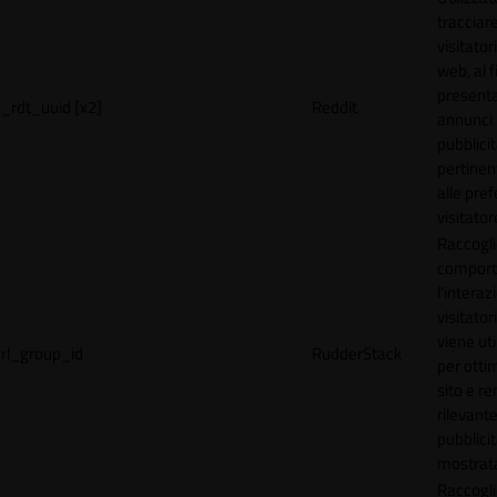
tracciare
visitatori
web, al f
present
_rdt_uuid [x2]
Reddit
annunci
pubblicit
pertinen
alle pre
visitator
Raccogli
comport
l'interaz
visitator
viene uti
rl_group_id
RudderStack
per ottim
sito e r
rilevante
pubblici
mostrat
Raccogli