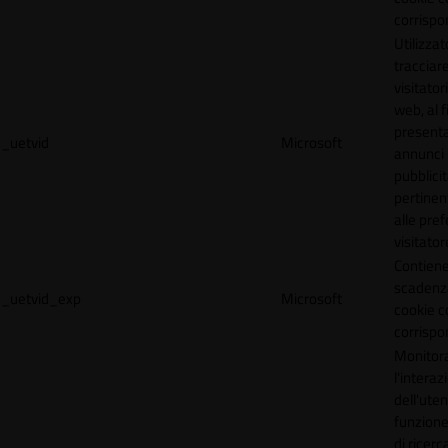
corrispo
Utilizzat
tracciare
visitatori
web, al f
present
_uetvid
Microsoft
annunci
pubblicit
pertinen
alle pre
visitator
Contiene
scadenz
_uetvid_exp
Microsoft
cookie c
corrispo
Monitor
l'interaz
dell'uten
funzione
di ricerca