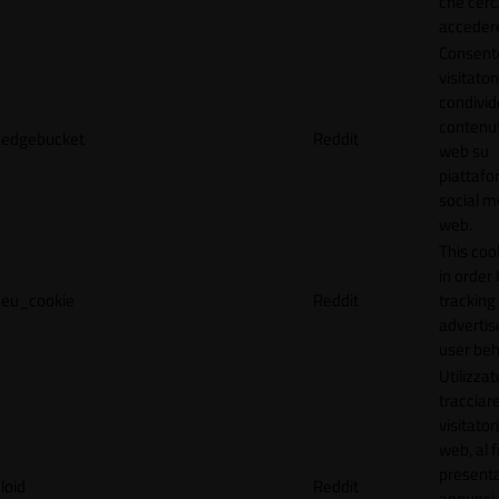
che cerc
accedere 
Consente
visitator
condivid
contenuti
edgebucket
Reddit
web su
piattafo
social me
web.
This coo
in order 
eu_cookie
Reddit
tracking 
adverti
user beh
Utilizzat
tracciare
visitatori
web, al f
present
loid
Reddit
annunci