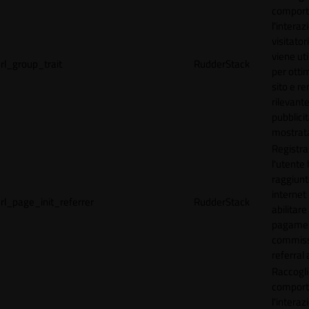
comport
l'interaz
visitator
viene uti
rl_group_trait
RudderStack
per ottim
sito e r
rilevante
pubblici
mostrat
Registr
l'utente
raggiunto
internet
rl_page_init_referrer
RudderStack
abilitare 
pagamen
commissi
referral 
Raccogli
comport
l'interaz