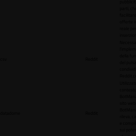
pubblicit
parti, ch
facilitan
offerte 
reale per
inserzion
Necessa
l'imple
della fun
csv
Reddit
del puls
condividi
Reddit.
Utilizzat
contesto
BotMana
sito web.
BotMan
datadome
Reddit
rileva, c
e compil
sui poten