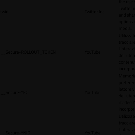
the use 
Twitter 
twid
Twitter Inc.
and shar
options 
media.
Utilizzat
tracciar
l'interaz
__Secure-ROLLOUT_TOKEN
YouTube
dell'uten
contenut
incorpora
Memoriz
preferen
lettore 
__Secure-YEC
YouTube
dell'ute
il video
incorpor
Utilizzat
tracciar
l'interaz
__Secure-YNID
YouTube