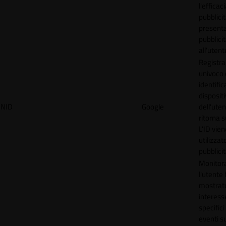
l'efficac
pubblicit
present
pubblici
all'utent
Registra
univoco
identifica
disposit
NID
Google
dell'ute
ritorna s
L'ID vien
utilizzat
pubblici
Monitor
l'utente
mostrat
interess
specifici
eventi su