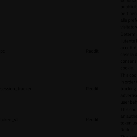
pubblicit
pertinen
alle pre
visitator
Determi
l'utente
accettat
pc
Reddit
casella d
consens
cookie.
This coo
in order 
session_tracker
Reddit
tracking 
adverti
user beh
This coo
an authe
token_v2
Reddit
token u
Reddit.
This coo