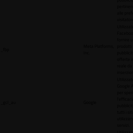
pertinen
alle pre
visitator
Utilizzat
Faceboo
fornire u
Meta Platforms,
prodotti
_fbp
Inc.
pubblici
offerte 
reale da
inserzion
Utilizzat
Google 
per spe
l'efficac
_gcl_au
Google
pubblicit
tutti i s
utilizzan
servizi.
Utilizzat