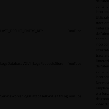
dell'uten
contenut
incorpora
Utilizzat
tracciar
l'interaz
LAST_RESULT_ENTRY_KEY
YouTube
dell'uten
contenut
incorpora
Utilizzat
tracciar
l'interaz
LogsDatabaseV2:V#||LogsRequestsStore
YouTube
dell'uten
contenut
incorpora
Necessa
l'imple
e la funz
ServiceWorkerLogsDatabase#SWHealthLog
YouTube
dei cont
video di