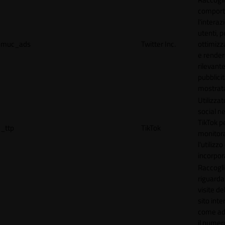
comport
l'interaz
utenti, p
muc_ads
Twitter Inc.
ottimizza
e render
rilevante
pubblici
mostrat
Utilizzat
social n
TikTok p
_ttp
TikTok
monitor
l'utilizzo
incorpora
Raccogli
riguardan
visite de
sito inte
come ad
il numero