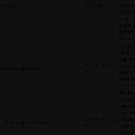
SRM_B
Microsoft
Questi d
possono
impiegat
proporre
prodotti 
rilevanti.
Rileva 
l'utente
raggiunto
Meta Platforms,
internet,
lastExternalReferrer
Inc.
registran
precede
ovvero il
da cui p
Rileva 
l'utente
raggiunto
Meta Platforms,
internet,
lastExternalReferrerTime
Inc.
registran
precede