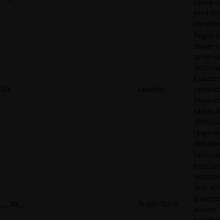
cookie d
per il do
corrente
Registra
server-c
servendo
visitato
è usato 
lidc
LinkedIn
contesto
bilancia
carico, al
ottimizz
l'esperi
dell'uten
Utilizzat
tracciare
visitatori
web, al f
present
__tld__
RudderStack
annunci
pubblicit