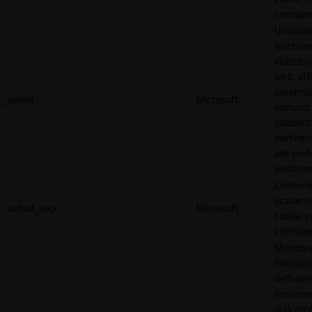
corrispo
Utilizzat
tracciare
visitatori
web, al f
present
_uetvid
Microsoft
annunci
pubblicit
pertinen
alle pre
visitator
Contiene
scadenz
_uetvid_exp
Microsoft
cookie c
corrispo
Monitor
l'interaz
dell'uten
funzione
di ricerca