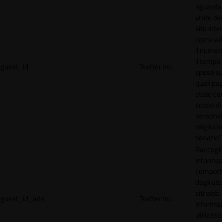
riguardan
visite de
sito inte
come ad
il numero
il tempo
guest_id
Twitter Inc.
speso sul
quali pa
state car
scopo di
personal
migliorar
servizio 
Raccogl
informaz
compor
degli ute
siti web
guest_id_ads
Twitter Inc.
informa
utilizzata