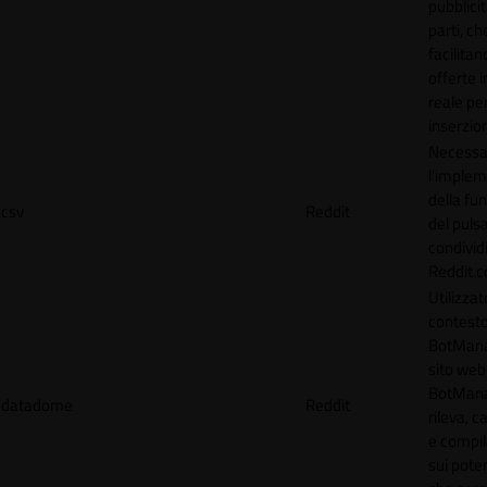
pubblicit
parti, ch
facilitan
offerte 
reale per
inserzion
Necessa
l'imple
della fun
csv
Reddit
del puls
condividi
Reddit.
Utilizzat
contesto
BotMana
sito web.
BotMan
datadome
Reddit
rileva, c
e compil
sui poten