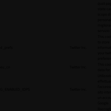
quali pa
state car
scopo di
personal
migliorar
servizio 
This coo
to store
d_prefs
Twitter Inc.
informat
your twi
preferen
This coo
eu_cn
Twitter Inc.
data for 
Utilizzat
effettua
l'accesso
G_ENABLED_IDPS
Twitter Inc.
sito inte
un acco
Google.
Raccogli