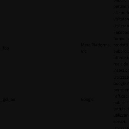
pertinen
alle pre
visitator
Utilizzat
Faceboo
fornire u
Meta Platforms,
prodotti
_fbp
Inc.
pubblici
offerte 
reale da
inserzion
Utilizzat
Google 
per spe
l'efficac
_gcl_au
Google
pubblicit
tutti i s
utilizzan
servizi.
Utilizzat