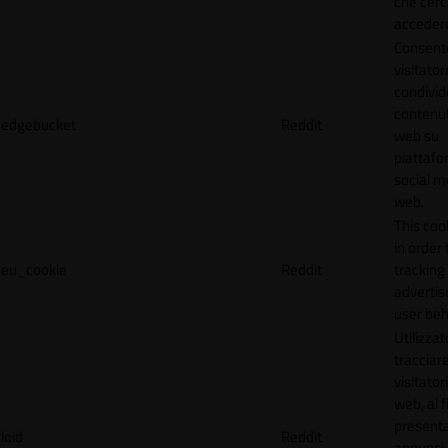
che cerc
accedere 
Consente
visitator
condivid
contenuti
edgebucket
Reddit
web su
piattafo
social me
web.
This coo
in order 
eu_cookie
Reddit
tracking 
adverti
user beh
Utilizzat
tracciare
visitatori
web, al f
present
loid
Reddit
annunci