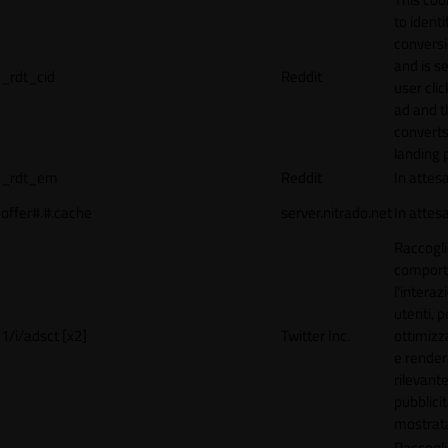
to identi
conversi
and is s
_rdt_cid
Reddit
user cli
ad and 
converts
landing 
_rdt_em
Reddit
In attes
offer#.#.cache
server.nitrado.net
In attes
Raccogli
comport
l'interaz
utenti, p
1/i/adsct [x2]
Twitter Inc.
ottimizza
e render
rilevante
pubblici
mostrat
Raccogli