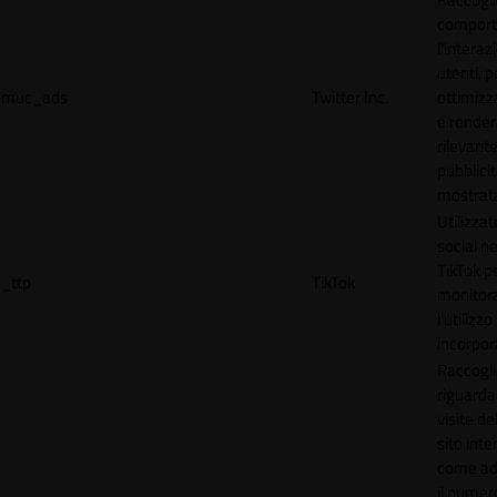
comport
l'interaz
utenti, p
muc_ads
Twitter Inc.
ottimizza
e render
rilevante
pubblici
mostrat
Utilizzat
social n
TikTok p
_ttp
TikTok
monitor
l'utilizzo
incorpora
Raccogli
riguardan
visite de
sito inte
come ad
il numero