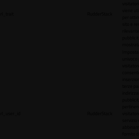
visitator
viene uti
rl_trait
RudderStack
per ottim
sito e r
rilevante
pubblici
mostrat
Imposta
univoco p
visitator
consente
inserzion
terze par
indirizza
pubblici
pertinen
rl_user_id
RudderStack
visitato
servizio 
abbinam
fornito d