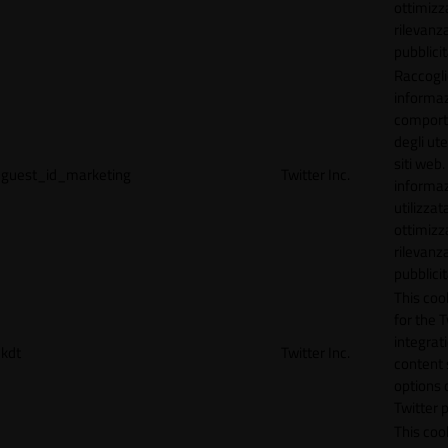
ottimizz
rilevanza
pubblicit
Raccogl
informaz
compor
degli ute
siti web
guest_id_marketing
Twitter Inc.
informa
utilizzata
ottimizz
rilevanza
pubblicit
This cook
for the T
integrat
kdt
Twitter Inc.
content 
options 
Twitter 
This coo