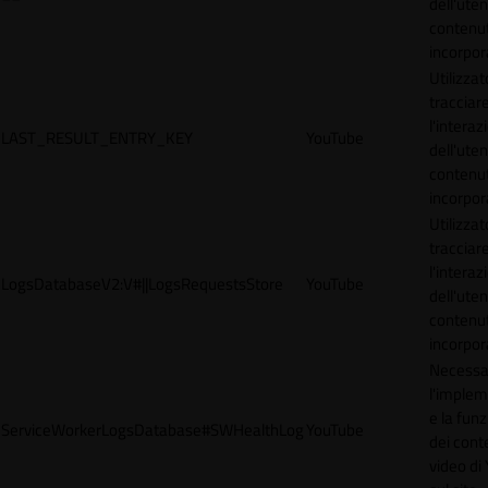
dell'uten
contenut
incorpora
Utilizzat
tracciar
l'interaz
LAST_RESULT_ENTRY_KEY
YouTube
dell'uten
contenut
incorpora
Utilizzat
tracciar
l'interaz
LogsDatabaseV2:V#||LogsRequestsStore
YouTube
dell'uten
contenut
incorpora
Necessa
l'imple
e la funz
ServiceWorkerLogsDatabase#SWHealthLog
YouTube
dei cont
video di