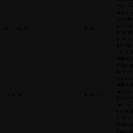
tracciare
visitatori
web, al f
present
_rdt_uuid [x2]
Reddit
annunci
pubblicit
pertinen
alle pre
visitator
Raccogli
comport
l'interaz
visitator
viene uti
rl_group_id
RudderStack
per ottim
sito e r
rilevante
pubblici
mostrat
Raccogli