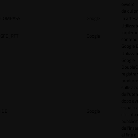
ovvero il
da cui p
COMPASS
Google
In attes
Utilizzat
implemen
GFE_RTT
Google
contenu
Google 
Utilizzat
Google
DoubleCl
registra
produrre
sulle azi
dell'uten
dopo av
visualiz
IDE
Google
cliccato 
pubblici
dell'inse
al fine d