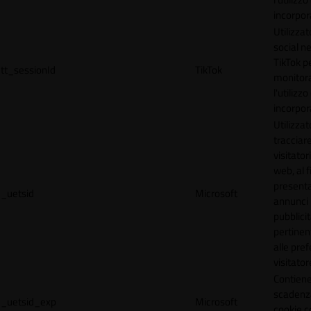
incorpora
Utilizzat
social n
TikTok p
tt_sessionId
TikTok
monitor
l'utilizzo
incorpora
Utilizzat
tracciare
visitatori
web, al f
present
_uetsid
Microsoft
annunci
pubblicit
pertinen
alle pre
visitator
Contiene
scadenz
_uetsid_exp
Microsoft
cookie c