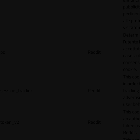
pubblicit
pertinen
alle pre
visitator
Determi
l'utente
accettat
pc
Reddit
casella d
consens
cookie.
This coo
in order 
session_tracker
Reddit
tracking 
adverti
user beh
This coo
an authe
token_v2
Reddit
token u
Reddit.
This coo