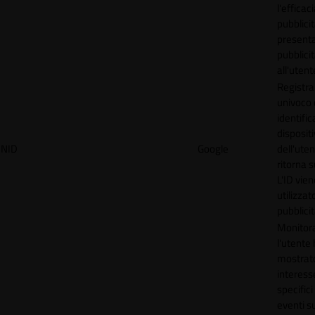
l'efficac
pubblicit
present
pubblici
all'utent
Registra
univoco
identifica
disposit
NID
Google
dell'ute
ritorna s
L'ID vien
utilizzat
pubblici
Monitor
l'utente
mostrat
interess
specifici
eventi su