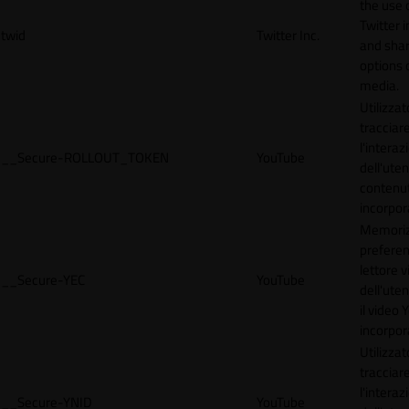
the use 
Twitter 
twid
Twitter Inc.
and shar
options 
media.
Utilizzat
tracciar
l'interaz
__Secure-ROLLOUT_TOKEN
YouTube
dell'uten
contenut
incorpora
Memoriz
preferen
lettore 
__Secure-YEC
YouTube
dell'ute
il video
incorpor
Utilizzat
tracciar
l'interaz
__Secure-YNID
YouTube