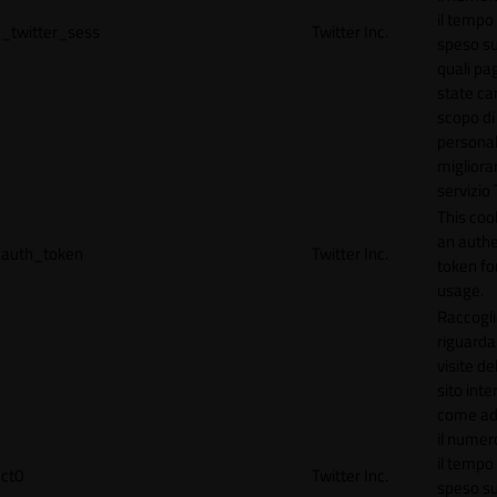
il tempo
_twitter_sess
Twitter Inc.
speso sul
quali pa
state car
scopo di
personal
migliorar
servizio 
This coo
an authe
auth_token
Twitter Inc.
token for
usage.
Raccogli
riguardan
visite de
sito inte
come ad
il numero
il tempo
ct0
Twitter Inc.
speso sul