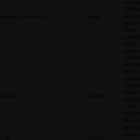
web e ri
l'utente 
pagead/1p-user-list/#
Google
i siti. V
per valut
attività
pubblicit
facilita il
pagamen
commissi
reindiri
tra i siti.
Utilizzat
servizio 
network 
bcookie
LinkedIn
per trac
l'utilizzo
integrati
Memoriz
stato de
consens
li_gc
LinkedIn