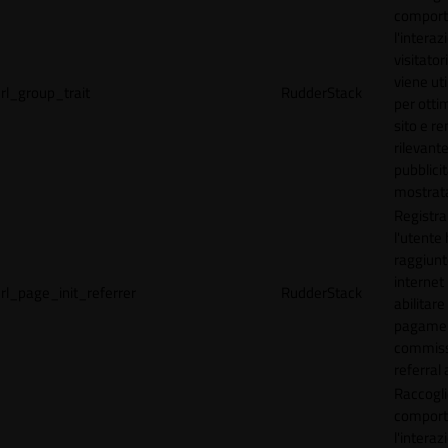
comport
l'interaz
visitator
viene uti
rl_group_trait
RudderStack
per ottim
sito e r
rilevante
pubblici
mostrat
Registr
l'utente
raggiunto
internet
rl_page_init_referrer
RudderStack
abilitare 
pagamen
commissi
referral 
Raccogli
comport
l'interaz