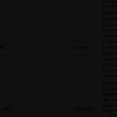
cookie d
per il do
corrente
Registra
server-c
servendo
visitato
è usato 
lidc
LinkedIn
contesto
bilancia
carico, al
ottimizz
l'esperi
dell'uten
Utilizzat
tracciare
visitatori
web, al f
present
__tld__
RudderStack
annunci
pubblicit