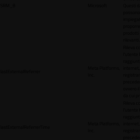
SRM_B
Microsoft
Questi d
possono
impiegat
proporre
prodotti 
rilevanti.
Rileva 
l'utente
raggiunto
Meta Platforms,
internet,
lastExternalReferrer
Inc.
registran
precede
ovvero il
da cui p
Rileva 
l'utente
raggiunto
Meta Platforms,
internet,
lastExternalReferrerTime
Inc.
registran
precede