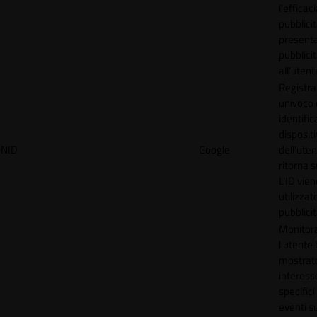
l'efficac
pubblicit
present
pubblici
all'utent
Registra
univoco
identifica
disposit
NID
Google
dell'ute
ritorna s
L'ID vien
utilizzat
pubblici
Monitor
l'utente
mostrat
interess
specifici
eventi su