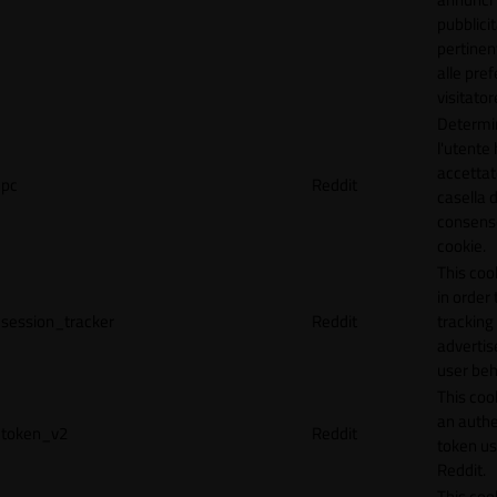
pubblicit
pertinen
alle pre
visitator
Determi
l'utente
accettat
pc
Reddit
casella d
consens
cookie.
This coo
in order 
session_tracker
Reddit
tracking 
adverti
user beh
This coo
an authe
token_v2
Reddit
token u
Reddit.
This coo