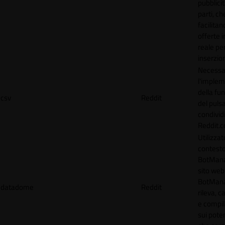
pubblicit
parti, ch
facilitan
offerte 
reale per
inserzion
Necessa
l'imple
della fun
csv
Reddit
del puls
condividi
Reddit.
Utilizzat
contesto
BotMana
sito web.
BotMan
datadome
Reddit
rileva, c
e compil
sui poten