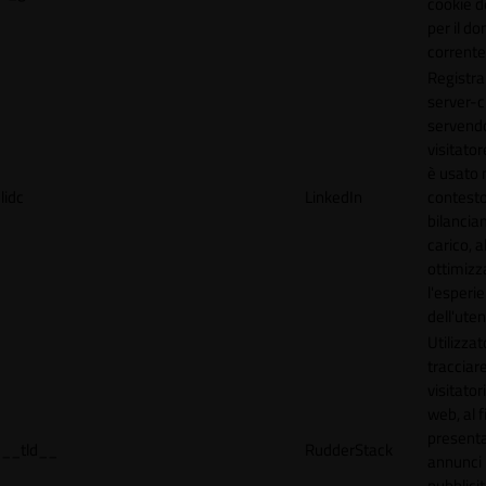
cookie d
per il do
corrente
Registra
server-c
servendo
visitato
è usato 
lidc
LinkedIn
contesto
bilancia
carico, al
ottimizz
l'esperi
dell'uten
Utilizzat
tracciare
visitatori
web, al f
present
__tld__
RudderStack
annunci
pubblicit