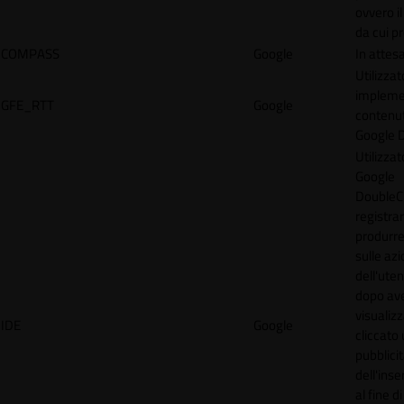
ovvero il
da cui p
COMPASS
Google
In attes
Utilizzat
implemen
GFE_RTT
Google
contenu
Google 
Utilizzat
Google
DoubleCl
registra
produrre
sulle azi
dell'uten
dopo av
visualiz
IDE
Google
cliccato 
pubblici
dell'inse
al fine d