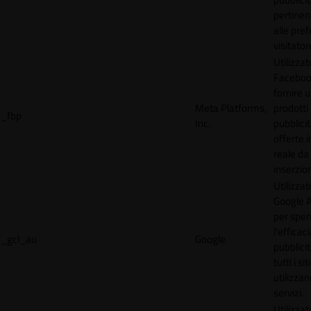
pertinen
alle pre
visitator
Utilizzat
Faceboo
fornire u
Meta Platforms,
prodotti
_fbp
Inc.
pubblici
offerte 
reale da
inserzion
Utilizzat
Google 
per spe
l'efficac
_gcl_au
Google
pubblicit
tutti i s
utilizzan
servizi.
Utilizzat