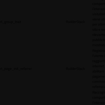
comport
l'interaz
visitator
viene uti
rl_group_trait
RudderStack
per ottim
sito e r
rilevante
pubblici
mostrat
Registr
l'utente
raggiunto
internet
rl_page_init_referrer
RudderStack
abilitare 
pagamen
commissi
referral 
Raccogli
comport
l'interaz