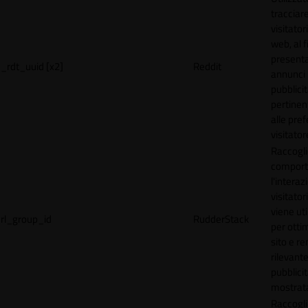
tracciare
visitatori
web, al f
present
_rdt_uuid [x2]
Reddit
annunci
pubblicit
pertinen
alle pre
visitator
Raccogli
comport
l'interaz
visitator
viene uti
rl_group_id
RudderStack
per ottim
sito e r
rilevante
pubblici
mostrat
Raccogli