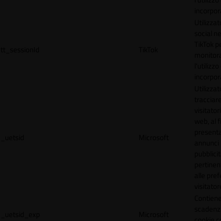
incorpora
Utilizzat
social n
TikTok p
tt_sessionId
TikTok
monitor
l'utilizzo
incorpora
Utilizzat
tracciare
visitatori
web, al f
present
_uetsid
Microsoft
annunci
pubblicit
pertinen
alle pre
visitator
Contiene
scadenz
_uetsid_exp
Microsoft
cookie c