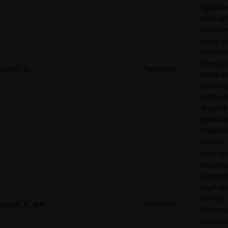
riguardan
visite de
sito inte
come ad
il numero
il tempo
guest_id
Twitter Inc.
speso sul
quali pa
state car
scopo di
personal
migliorar
servizio 
Raccogl
informaz
compor
degli ute
siti web
guest_id_ads
Twitter Inc.
informa
utilizzata