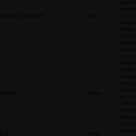
web e ri
l'utente 
pagead/1p-user-list/#
Google
i siti. V
per valut
attività
pubblicit
facilita il
pagamen
commissi
reindiri
tra i siti.
Utilizzat
servizio 
network 
bcookie
LinkedIn
per trac
l'utilizzo
integrati
Memoriz
stato de
consens
li_gc
LinkedIn