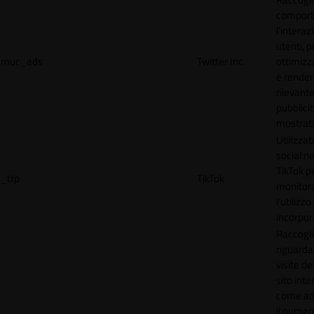
comport
l'interaz
utenti, p
muc_ads
Twitter Inc.
ottimizza
e render
rilevante
pubblici
mostrat
Utilizzat
social n
TikTok p
_ttp
TikTok
monitor
l'utilizzo
incorpora
Raccogli
riguardan
visite de
sito inte
come ad
il numero