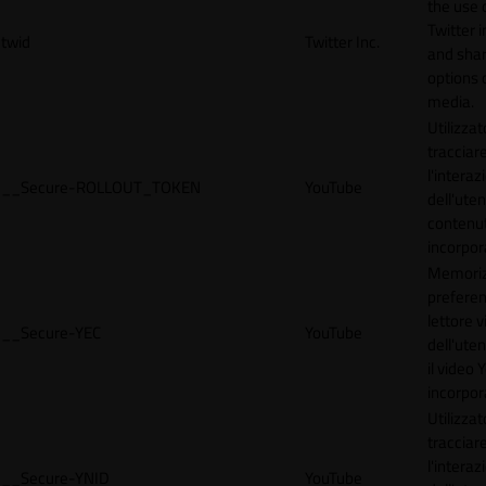
the use 
Twitter 
twid
Twitter Inc.
and shar
options 
media.
Utilizzat
tracciar
l'interaz
__Secure-ROLLOUT_TOKEN
YouTube
dell'uten
contenut
incorpora
Memoriz
preferen
lettore 
__Secure-YEC
YouTube
dell'ute
il video
incorpor
Utilizzat
tracciar
l'interaz
__Secure-YNID
YouTube