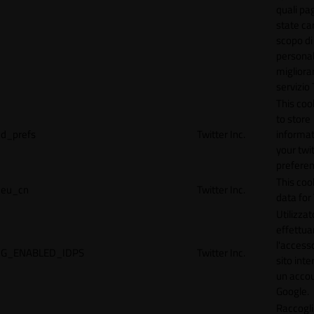
quali pa
state car
scopo di
personal
migliorar
servizio 
This coo
to store
d_prefs
Twitter Inc.
informat
your twi
preferen
This coo
eu_cn
Twitter Inc.
data for 
Utilizzat
effettua
l'accesso
G_ENABLED_IDPS
Twitter Inc.
sito inte
un acco
Google.
Raccogli