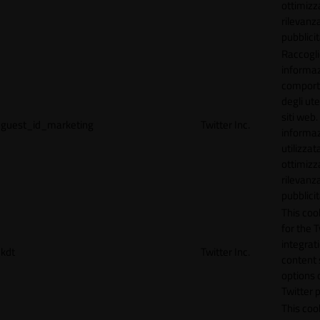
ottimizz
rilevanza
pubblicit
Raccogl
informaz
compor
degli ute
siti web
guest_id_marketing
Twitter Inc.
informa
utilizzata
ottimizz
rilevanza
pubblicit
This cook
for the T
integrat
kdt
Twitter Inc.
content 
options 
Twitter 
This coo