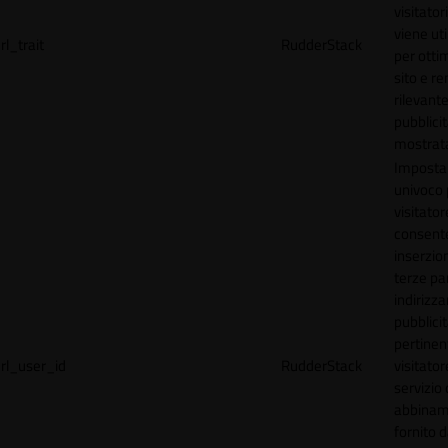
visitator
viene uti
rl_trait
RudderStack
per ottim
sito e r
rilevante
pubblici
mostrat
Imposta
univoco p
visitator
consente
inserzion
terze par
indirizza
pubblici
pertinen
rl_user_id
RudderStack
visitato
servizio 
abbinam
fornito d