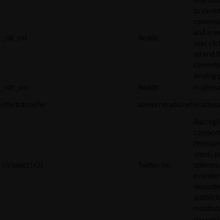
to identi
conversi
and is s
_rdt_cid
Reddit
user cli
ad and 
converts
landing 
_rdt_em
Reddit
In attes
offer#.#.cache
server.nitrado.net
In attes
Raccogli
comport
l'interaz
utenti, p
1/i/adsct [x2]
Twitter Inc.
ottimizza
e render
rilevante
pubblici
mostrat
Raccogli