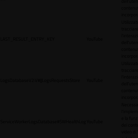
dell'uten
contenut
incorpora
Utilizzat
tracciar
l'interaz
LAST_RESULT_ENTRY_KEY
YouTube
dell'uten
contenut
incorpora
Utilizzat
tracciar
l'interaz
LogsDatabaseV2:V#||LogsRequestsStore
YouTube
dell'uten
contenut
incorpora
Necessa
l'imple
e la funz
ServiceWorkerLogsDatabase#SWHealthLog
YouTube
dei cont
video di