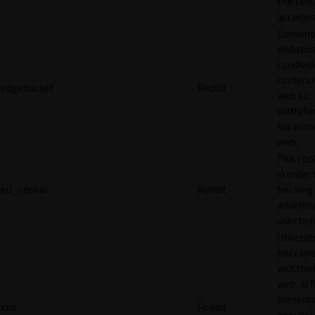
che cerc
accedere 
Consente
visitator
condivid
contenuti
edgebucket
Reddit
web su
piattafo
social me
web.
This coo
in order 
eu_cookie
Reddit
tracking 
adverti
user beh
Utilizzat
tracciare
visitatori
web, al f
present
loid
Reddit
annunci