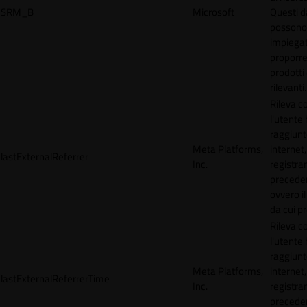
SRM_B
Microsoft
Questi d
possono
impiegat
proporre
prodotti 
rilevanti.
Rileva 
l'utente
raggiunto
Meta Platforms,
internet,
lastExternalReferrer
Inc.
registran
precede
ovvero il
da cui p
Rileva 
l'utente
raggiunto
Meta Platforms,
internet,
lastExternalReferrerTime
Inc.
registran
precede