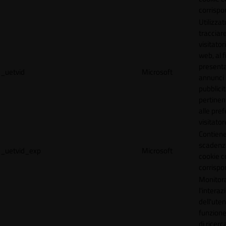
corrispo
Utilizzat
tracciare
visitatori
web, al f
present
_uetvid
Microsoft
annunci
pubblicit
pertinen
alle pre
visitator
Contiene
scadenz
_uetvid_exp
Microsoft
cookie c
corrispo
Monitor
l'interaz
dell'uten
funzione
di ricerca