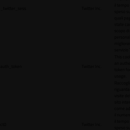
il tempo
_twitter_sess
Twitter Inc.
speso sul
quali pa
state car
scopo di
personal
migliorar
servizio 
This coo
an authe
auth_token
Twitter Inc.
token for
usage.
Raccogli
riguardan
visite de
sito inte
come ad
il numero
il tempo
ct0
Twitter Inc.
speso sul