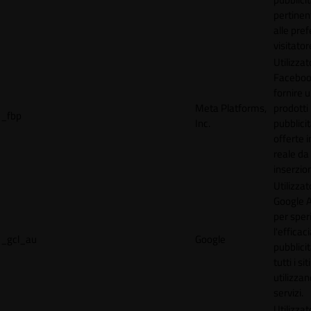
pertinen
alle pre
visitator
Utilizzat
Faceboo
fornire u
Meta Platforms,
prodotti
_fbp
Inc.
pubblici
offerte 
reale da
inserzion
Utilizzat
Google 
per spe
l'efficac
_gcl_au
Google
pubblicit
tutti i s
utilizzan
servizi.
Utilizzat