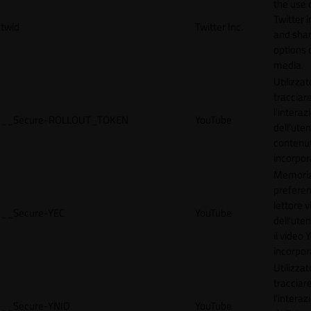
the use 
Twitter 
twid
Twitter Inc.
and shar
options 
media.
Utilizzat
tracciar
l'interaz
__Secure-ROLLOUT_TOKEN
YouTube
dell'uten
contenut
incorpora
Memoriz
preferen
lettore 
__Secure-YEC
YouTube
dell'ute
il video
incorpor
Utilizzat
tracciar
l'interaz
__Secure-YNID
YouTube