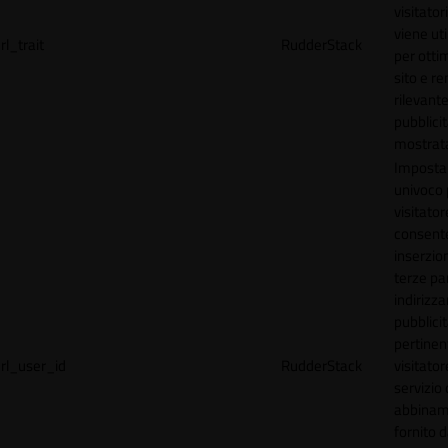
visitator
viene uti
rl_trait
RudderStack
per ottim
sito e r
rilevante
pubblici
mostrat
Imposta
univoco p
visitator
consente
inserzion
terze par
indirizza
pubblici
pertinen
rl_user_id
RudderStack
visitato
servizio 
abbinam
fornito d