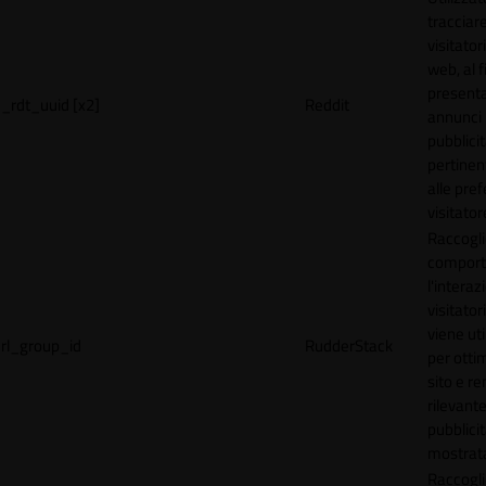
tracciare
visitatori
web, al f
present
_rdt_uuid [x2]
Reddit
annunci
pubblicit
pertinen
alle pre
visitator
Raccogli
comport
l'interaz
visitator
viene uti
rl_group_id
RudderStack
per ottim
sito e r
rilevante
pubblici
mostrat
Raccogli