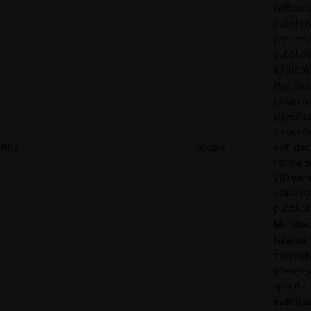
l'efficac
pubblicit
present
pubblici
all'utent
Registra
univoco
identifica
disposit
NID
Google
dell'ute
ritorna s
L'ID vien
utilizzat
pubblici
Monitor
l'utente
mostrat
interess
specifici
eventi su