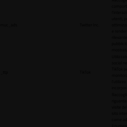
comport
l'interaz
utenti, p
muc_ads
Twitter Inc.
ottimizza
e render
rilevante
pubblici
mostrat
Utilizzat
social n
TikTok p
_ttp
TikTok
monitor
l'utilizzo
incorpora
Raccogli
riguardan
visite de
sito inte
come ad
il numero