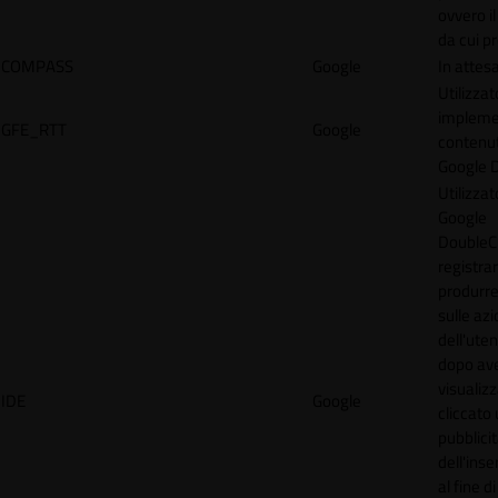
ovvero il
da cui p
COMPASS
Google
In attes
Utilizzat
implemen
GFE_RTT
Google
contenu
Google 
Utilizzat
Google
DoubleCl
registra
produrre
sulle azi
dell'uten
dopo av
visualiz
IDE
Google
cliccato 
pubblici
dell'inse
al fine d