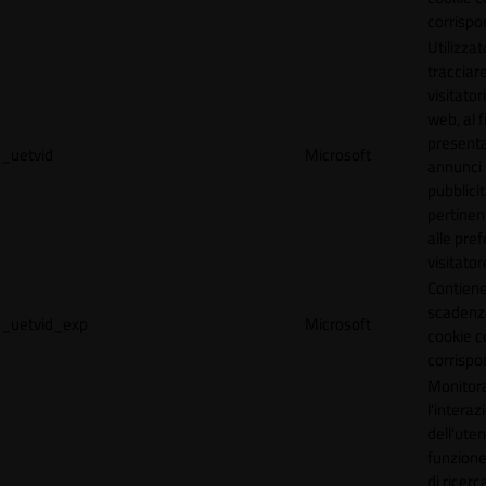
corrispo
Utilizzat
tracciare
visitatori
web, al f
present
_uetvid
Microsoft
annunci
pubblicit
pertinen
alle pre
visitator
Contiene
scadenz
_uetvid_exp
Microsoft
cookie c
corrispo
Monitor
l'interaz
dell'uten
funzione
di ricerca