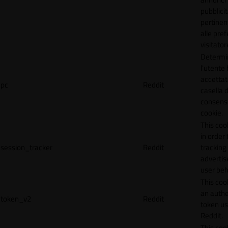
pubblicit
pertinen
alle pre
visitator
Determi
l'utente
accettat
pc
Reddit
casella d
consens
cookie.
This coo
in order 
session_tracker
Reddit
tracking 
adverti
user beh
This coo
an authe
token_v2
Reddit
token u
Reddit.
This coo