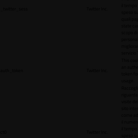
il tempo
_twitter_sess
Twitter Inc.
speso sul
quali pa
state car
scopo di
personal
migliorar
servizio 
This coo
an authe
auth_token
Twitter Inc.
token for
usage.
Raccogli
riguardan
visite de
sito inte
come ad
il numero
il tempo
ct0
Twitter Inc.
speso sul