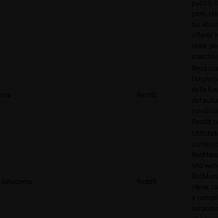
pubblicit
parti, ch
facilitan
offerte 
reale per
inserzion
Necessa
l'imple
della fun
csv
Reddit
del puls
condividi
Reddit.
Utilizzat
contesto
BotMana
sito web.
BotMan
datadome
Reddit
rileva, c
e compil
sui poten