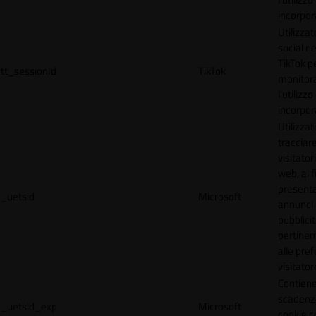
incorpora
Utilizzat
social n
TikTok p
tt_sessionId
TikTok
monitor
l'utilizzo
incorpora
Utilizzat
tracciare
visitatori
web, al f
present
_uetsid
Microsoft
annunci
pubblicit
pertinen
alle pre
visitator
Contiene
scadenz
_uetsid_exp
Microsoft
cookie c