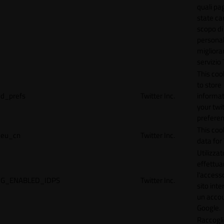
quali pa
state car
scopo di
personal
migliorar
servizio 
This coo
to store
d_prefs
Twitter Inc.
informat
your twi
preferen
This coo
eu_cn
Twitter Inc.
data for 
Utilizzat
effettua
l'accesso
G_ENABLED_IDPS
Twitter Inc.
sito inte
un acco
Google.
Raccogli