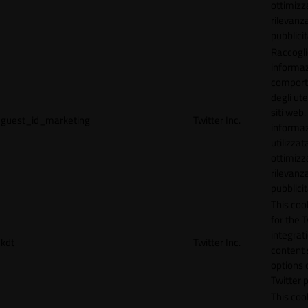
ottimizz
rilevanza
pubblicit
Raccogl
informaz
compor
degli ute
siti web
guest_id_marketing
Twitter Inc.
informa
utilizzata
ottimizz
rilevanza
pubblicit
This cook
for the T
integrat
kdt
Twitter Inc.
content 
options 
Twitter 
This coo