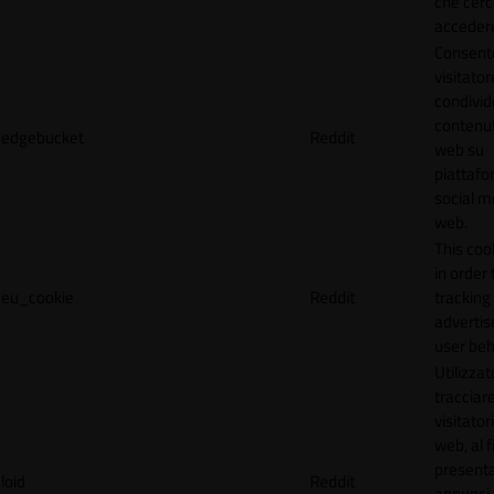
che cerc
accedere 
Consente
visitator
condivid
contenuti
edgebucket
Reddit
web su
piattafo
social me
web.
This coo
in order 
eu_cookie
Reddit
tracking 
adverti
user beh
Utilizzat
tracciare
visitatori
web, al f
present
loid
Reddit
annunci