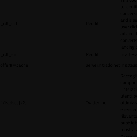
to identi
conversi
and is s
_rdt_cid
Reddit
user cli
ad and 
converts
landing 
_rdt_em
Reddit
In attes
offer#.#.cache
server.nitrado.net
In attes
Raccogli
comport
l'interaz
utenti, p
1/i/adsct [x2]
Twitter Inc.
ottimizza
e render
rilevante
pubblici
mostrat
Raccogli