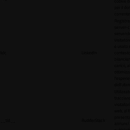
cookie d
per il do
corrente
Registra
server-c
servendo
visitato
è usato 
lidc
LinkedIn
contesto
bilancia
carico, al
ottimizz
l'esperi
dell'uten
Utilizzat
tracciare
visitatori
web, al f
present
__tld__
RudderStack
annunci
pubblicit