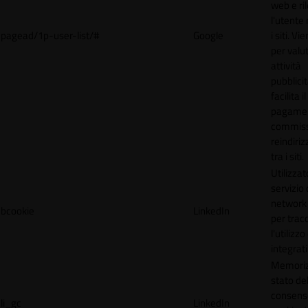
web e ri
l'utente 
pagead/1p-user-list/#
Google
i siti. V
per valut
attività
pubblicit
facilita il
pagamen
commissi
reindiri
tra i siti.
Utilizzat
servizio 
network 
bcookie
LinkedIn
per trac
l'utilizzo
integrati
Memoriz
stato de
consens
li_gc
LinkedIn