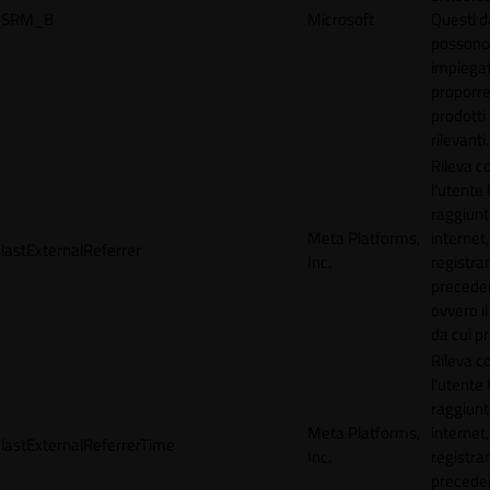
SRM_B
Microsoft
Questi d
possono
impiegat
proporre
prodotti 
rilevanti.
Rileva 
l'utente
raggiunto
Meta Platforms,
internet,
lastExternalReferrer
Inc.
registran
precede
ovvero il
da cui p
Rileva 
l'utente
raggiunto
Meta Platforms,
internet,
lastExternalReferrerTime
Inc.
registran
precede