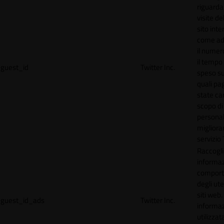
riguardan
visite de
sito inte
come ad
il numero
il tempo
guest_id
Twitter Inc.
speso sul
quali pa
state car
scopo di
personal
migliorar
servizio 
Raccogl
informaz
compor
degli ute
siti web
guest_id_ads
Twitter Inc.
informa
utilizzata