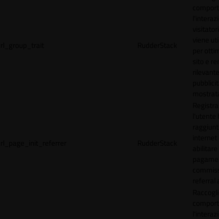
comport
l'interaz
visitator
viene uti
rl_group_trait
RudderStack
per ottim
sito e r
rilevante
pubblici
mostrat
Registr
l'utente
raggiunto
internet
rl_page_init_referrer
RudderStack
abilitare 
pagamen
commissi
referral 
Raccogli
comport
l'interaz