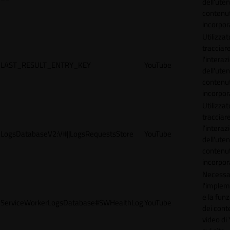
dell'uten
contenut
incorpora
Utilizzat
tracciar
l'interaz
LAST_RESULT_ENTRY_KEY
YouTube
dell'uten
contenut
incorpora
Utilizzat
tracciar
l'interaz
LogsDatabaseV2:V#||LogsRequestsStore
YouTube
dell'uten
contenut
incorpora
Necessa
l'imple
e la funz
ServiceWorkerLogsDatabase#SWHealthLog
YouTube
dei cont
video di