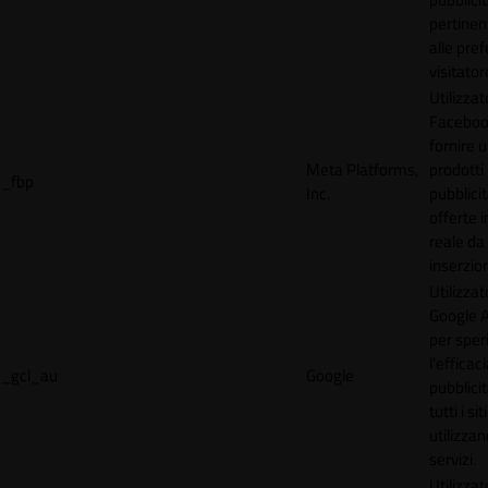
pertinen
alle pre
visitator
Utilizzat
Faceboo
fornire u
Meta Platforms,
prodotti
_fbp
Inc.
pubblici
offerte 
reale da
inserzion
Utilizzat
Google 
per spe
l'efficac
_gcl_au
Google
pubblicit
tutti i s
utilizzan
servizi.
Utilizzat