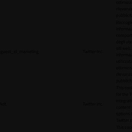
ottimizz
rilevanza
pubblicit
Raccogl
informaz
compor
degli ute
siti web
guest_id_marketing
Twitter Inc.
informa
utilizzata
ottimizz
rilevanza
pubblicit
This cook
for the T
integrat
kdt
Twitter Inc.
content 
options 
Twitter 
This coo