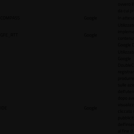
ovvero il
da cui p
COMPASS
Google
In attes
Utilizzat
implemen
GFE_RTT
Google
contenu
Google 
Utilizzat
Google
DoubleCl
registra
produrre
sulle azi
dell'uten
dopo av
visualiz
IDE
Google
cliccato 
pubblici
dell'inse
al fine d