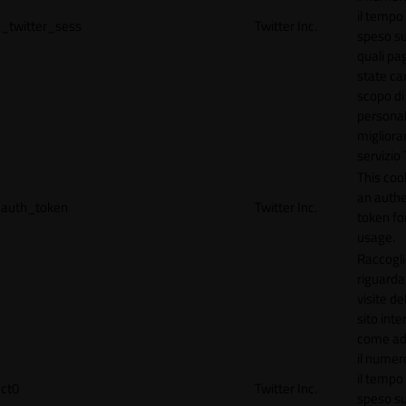
il tempo
_twitter_sess
Twitter Inc.
speso sul
quali pa
state car
scopo di
personal
migliorar
servizio 
This coo
an authe
auth_token
Twitter Inc.
token for
usage.
Raccogli
riguardan
visite de
sito inte
come ad
il numero
il tempo
ct0
Twitter Inc.
speso sul