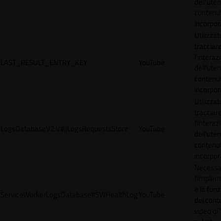
dell'uten
contenut
incorpora
Utilizzat
tracciar
l'interaz
LAST_RESULT_ENTRY_KEY
YouTube
dell'uten
contenut
incorpora
Utilizzat
tracciar
l'interaz
LogsDatabaseV2:V#||LogsRequestsStore
YouTube
dell'uten
contenut
incorpora
Necessa
l'imple
e la funz
ServiceWorkerLogsDatabase#SWHealthLog
YouTube
dei cont
video di