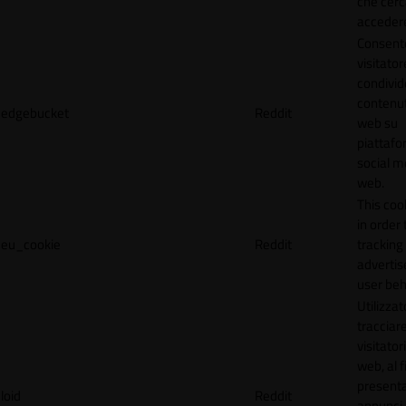
che cerc
accedere 
Consente
visitator
condivid
contenuti
edgebucket
Reddit
web su
piattafo
social me
web.
This coo
in order 
eu_cookie
Reddit
tracking 
adverti
user beh
Utilizzat
tracciare
visitatori
web, al f
present
loid
Reddit
annunci