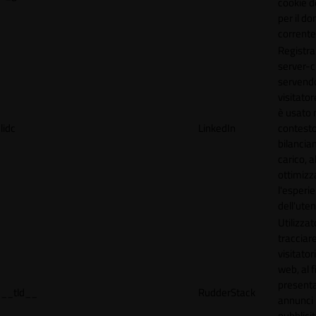
cookie d
per il do
corrente
Registra
server-c
servendo
visitato
è usato 
lidc
LinkedIn
contesto
bilancia
carico, al
ottimizz
l'esperi
dell'uten
Utilizzat
tracciare
visitatori
web, al f
present
__tld__
RudderStack
annunci
pubblicit