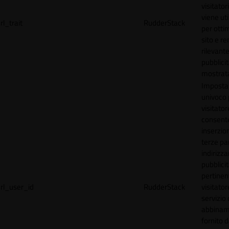
visitator
viene uti
rl_trait
RudderStack
per ottim
sito e r
rilevante
pubblici
mostrat
Imposta
univoco p
visitator
consente
inserzion
terze par
indirizza
pubblici
pertinen
rl_user_id
RudderStack
visitato
servizio 
abbinam
fornito d