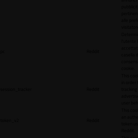
pubblicit
pertinen
alle pre
visitator
Determi
l'utente
accettat
pc
Reddit
casella d
consens
cookie.
This coo
in order 
session_tracker
Reddit
tracking 
adverti
user beh
This coo
an authe
token_v2
Reddit
token u
Reddit.
This coo