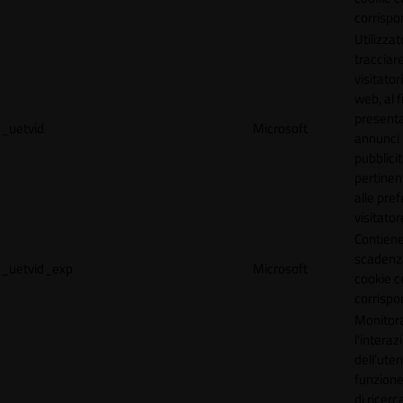
corrispo
Utilizzat
tracciare
visitatori
web, al f
present
_uetvid
Microsoft
annunci
pubblicit
pertinen
alle pre
visitator
Contiene
scadenz
_uetvid_exp
Microsoft
cookie c
corrispo
Monitor
l'interaz
dell'uten
funzione
di ricerca