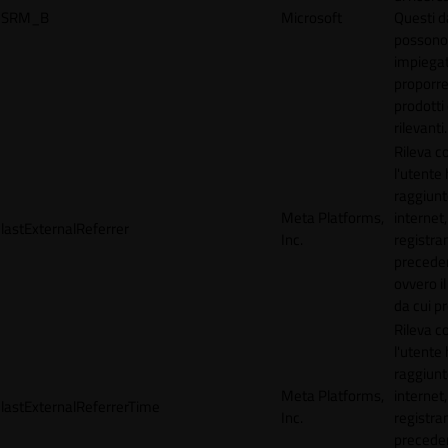
SRM_B
Microsoft
Questi d
possono
impiegat
proporre
prodotti 
rilevanti.
Rileva 
l'utente
raggiunto
Meta Platforms,
internet,
lastExternalReferrer
Inc.
registran
precede
ovvero il
da cui p
Rileva 
l'utente
raggiunto
Meta Platforms,
internet,
lastExternalReferrerTime
Inc.
registran
precede