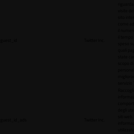
riguardan
visite de
sito inte
come ad
il numero
il tempo
guest_id
Twitter Inc.
speso sul
quali pa
state car
scopo di
personal
migliorar
servizio 
Raccogl
informaz
compor
degli ute
siti web
guest_id_ads
Twitter Inc.
informa
utilizzata