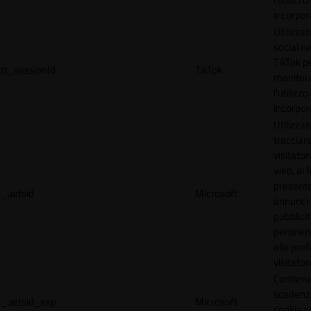
incorpora
Utilizzat
social n
TikTok p
tt_sessionId
TikTok
monitor
l'utilizzo
incorpora
Utilizzat
tracciare
visitatori
web, al f
present
_uetsid
Microsoft
annunci
pubblicit
pertinen
alle pre
visitator
Contiene
scadenz
_uetsid_exp
Microsoft
cookie c