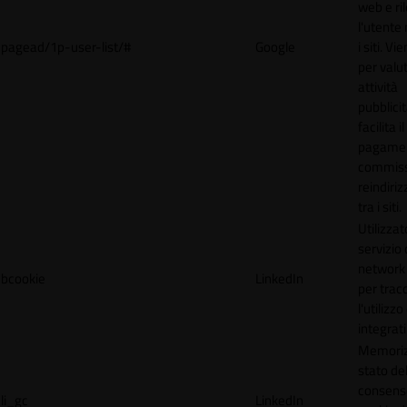
web e ri
l'utente 
pagead/1p-user-list/#
Google
i siti. V
per valut
attività
pubblicit
facilita il
pagamen
commissi
reindiri
tra i siti.
Utilizzat
servizio 
network 
bcookie
LinkedIn
per trac
l'utilizzo
integrati
Memoriz
stato de
consens
li_gc
LinkedIn