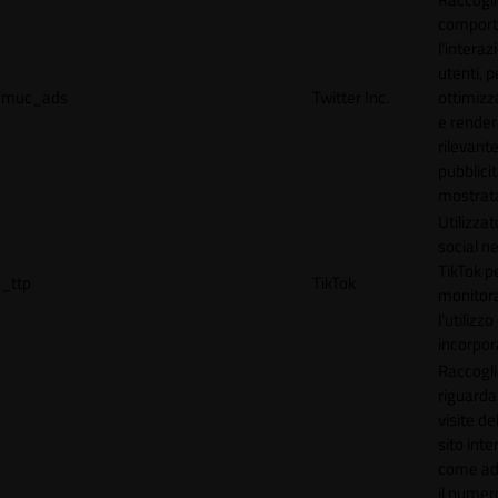
comport
l'interaz
utenti, p
muc_ads
Twitter Inc.
ottimizza
e render
rilevante
pubblici
mostrat
Utilizzat
social n
TikTok p
_ttp
TikTok
monitor
l'utilizzo
incorpora
Raccogli
riguardan
visite de
sito inte
come ad
il numero