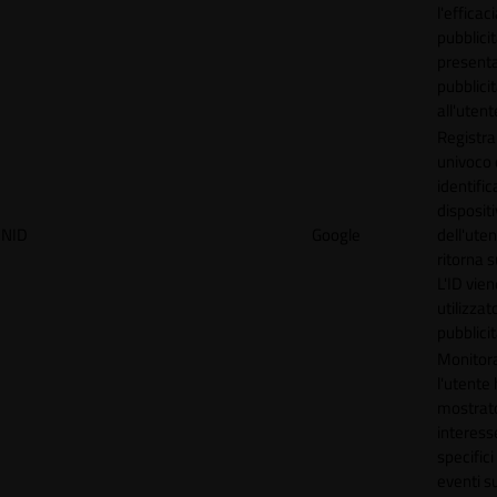
l'efficac
pubblicit
present
pubblici
all'utent
Registra
univoco
identifica
disposit
NID
Google
dell'ute
ritorna s
L'ID vien
utilizzat
pubblici
Monitor
l'utente
mostrat
interess
specifici
eventi su