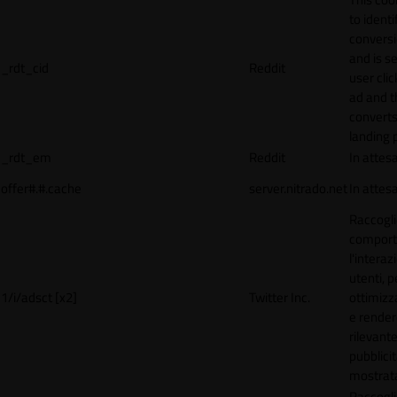
to identi
conversi
and is s
_rdt_cid
Reddit
user cli
ad and 
converts
landing 
_rdt_em
Reddit
In attes
offer#.#.cache
server.nitrado.net
In attes
Raccogli
comport
l'interaz
utenti, p
1/i/adsct [x2]
Twitter Inc.
ottimizza
e render
rilevante
pubblici
mostrat
Raccogli