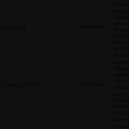
comport
l'interaz
visitator
viene uti
rl_group_trait
RudderStack
per ottim
sito e r
rilevante
pubblici
mostrat
Registr
l'utente
raggiunto
internet
rl_page_init_referrer
RudderStack
abilitare 
pagamen
commissi
referral 
Raccogli
comport
l'interaz