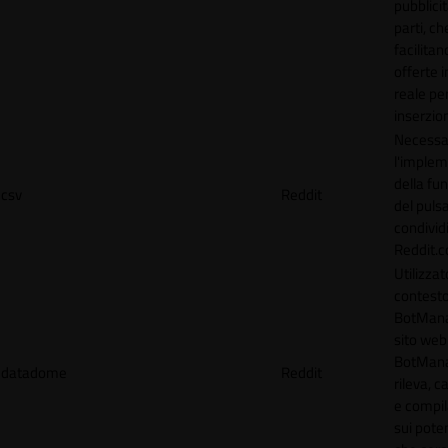
pubblicit
parti, ch
facilitan
offerte 
reale per
inserzion
Necessa
l'imple
della fun
csv
Reddit
del puls
condividi
Reddit.
Utilizzat
contesto
BotMana
sito web.
BotMan
datadome
Reddit
rileva, c
e compil
sui poten