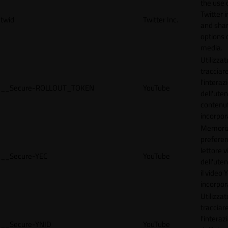
the use 
Twitter 
twid
Twitter Inc.
and shar
options 
media.
Utilizzat
tracciar
l'interaz
__Secure-ROLLOUT_TOKEN
YouTube
dell'uten
contenut
incorpora
Memoriz
preferen
lettore 
__Secure-YEC
YouTube
dell'ute
il video
incorpor
Utilizzat
tracciar
l'interaz
__Secure-YNID
YouTube