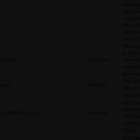
quali pa
state car
scopo di
personal
migliorar
servizio 
This coo
to store
d_prefs
Twitter Inc.
informat
your twi
preferen
This coo
eu_cn
Twitter Inc.
data for 
Utilizzat
effettua
l'accesso
G_ENABLED_IDPS
Twitter Inc.
sito inte
un acco
Google.
Raccogli