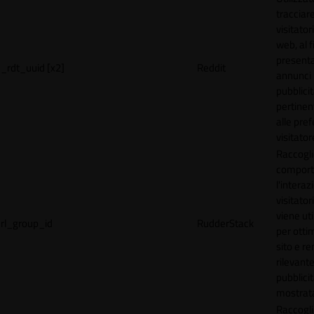
tracciare
visitatori
web, al f
present
_rdt_uuid [x2]
Reddit
annunci
pubblicit
pertinen
alle pre
visitator
Raccogli
comport
l'interaz
visitator
viene uti
rl_group_id
RudderStack
per ottim
sito e r
rilevante
pubblici
mostrat
Raccogli