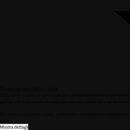
Questo sito web utilizza i cookie
Utilizziamo i cookie per personalizzare contenuti ed annunci, per fornire f
partner che si occupano di analisi dei dati web, pubblicità e social media,
Cliccando su Consenti i cookie, confermate che possiamo impostare i cookie
Uniti.
Mostra dettagli