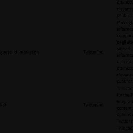
ottimizz
rilevanza
pubblicit
Raccogl
informaz
compor
degli ute
siti web
guest_id_marketing
Twitter Inc.
informa
utilizzata
ottimizz
rilevanza
pubblicit
This cook
for the T
integrat
kdt
Twitter Inc.
content 
options 
Twitter 
This coo