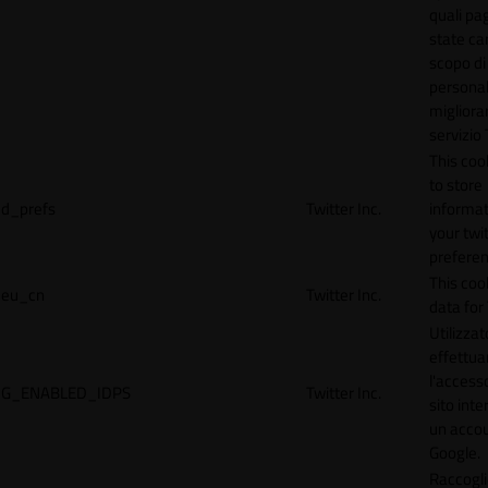
quali pa
state car
scopo di
personal
migliorar
servizio 
This coo
to store
d_prefs
Twitter Inc.
informat
your twi
preferen
This coo
eu_cn
Twitter Inc.
data for 
Utilizzat
effettua
l'accesso
G_ENABLED_IDPS
Twitter Inc.
sito inte
un acco
Google.
Raccogli