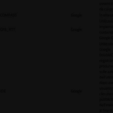
ovvero il
da cui p
COMPASS
Google
In attes
Utilizzat
implemen
GFE_RTT
Google
contenu
Google 
Utilizzat
Google
DoubleCl
registra
produrre
sulle azi
dell'uten
dopo av
visualiz
IDE
Google
cliccato 
pubblici
dell'inse
al fine d