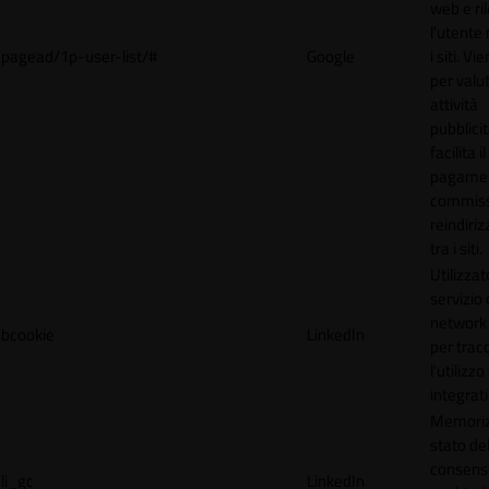
web e ri
l'utente 
pagead/1p-user-list/#
Google
i siti. V
per valut
attività
pubblicit
facilita il
pagamen
commissi
reindiri
tra i siti.
Utilizzat
servizio 
network 
bcookie
LinkedIn
per trac
l'utilizzo
integrati
Memoriz
stato de
consens
li_gc
LinkedIn