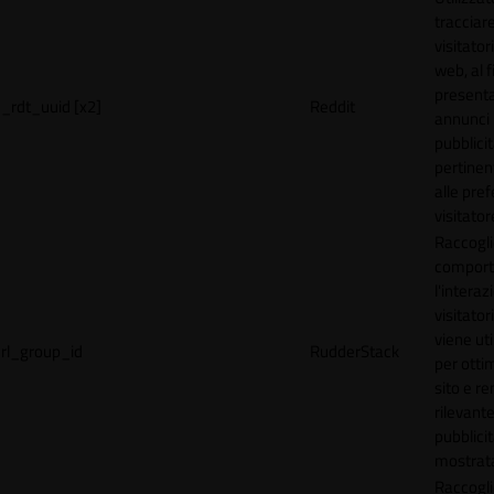
tracciare
visitatori
web, al f
present
_rdt_uuid [x2]
Reddit
annunci
pubblicit
pertinen
alle pre
visitator
Raccogli
comport
l'interaz
visitator
viene uti
rl_group_id
RudderStack
per ottim
sito e r
rilevante
pubblici
mostrat
Raccogli