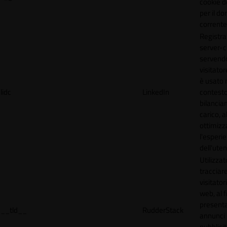
cookie d
per il do
corrente
Registra
server-c
servendo
visitato
è usato 
lidc
LinkedIn
contesto
bilancia
carico, al
ottimizz
l'esperi
dell'uten
Utilizzat
tracciare
visitatori
web, al f
present
__tld__
RudderStack
annunci
pubblicit