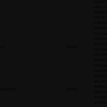
pubblicit
parti, ch
facilitan
offerte 
reale per
inserzion
Necessa
l'imple
della fun
csv
Reddit
del puls
condividi
Reddit.
Utilizzat
contesto
BotMana
sito web.
BotMan
datadome
Reddit
rileva, c
e compil
sui poten