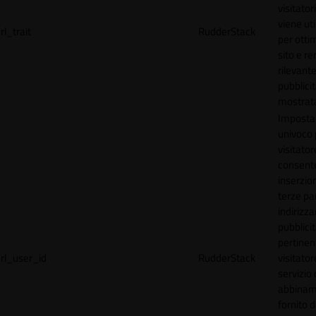
visitator
viene uti
rl_trait
RudderStack
per ottim
sito e r
rilevante
pubblici
mostrat
Imposta
univoco p
visitator
consente
inserzion
terze par
indirizza
pubblici
pertinen
rl_user_id
RudderStack
visitato
servizio 
abbinam
fornito d