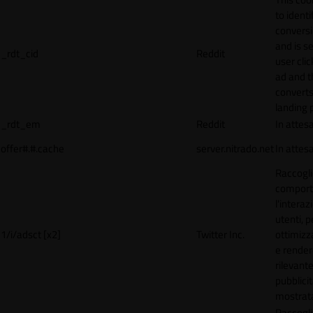
to identi
conversi
and is s
_rdt_cid
Reddit
user cli
ad and 
converts
landing 
_rdt_em
Reddit
In attes
offer#.#.cache
server.nitrado.net
In attes
Raccogli
comport
l'interaz
utenti, p
1/i/adsct [x2]
Twitter Inc.
ottimizza
e render
rilevante
pubblici
mostrat
Raccogli