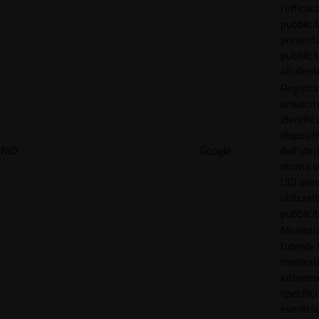
l'efficac
pubblicit
present
pubblici
all'utent
Registra
univoco
identifica
disposit
NID
Google
dell'ute
ritorna s
L'ID vien
utilizzat
pubblici
Monitor
l'utente
mostrat
interess
specifici
eventi su