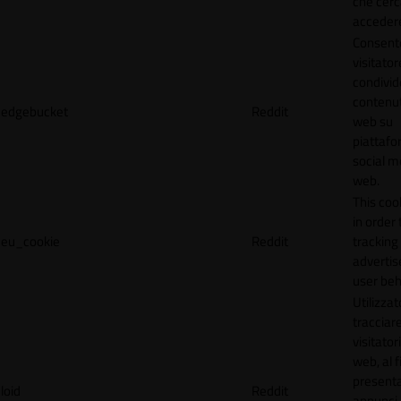
che cerc
accedere 
Consente
visitator
condivid
contenuti
edgebucket
Reddit
web su
piattafo
social me
web.
This coo
in order 
eu_cookie
Reddit
tracking 
adverti
user beh
Utilizzat
tracciare
visitatori
web, al f
present
loid
Reddit
annunci