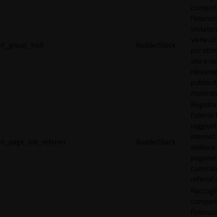
comport
l'interaz
visitator
viene uti
rl_group_trait
RudderStack
per ottim
sito e r
rilevante
pubblici
mostrat
Registr
l'utente
raggiunto
internet
rl_page_init_referrer
RudderStack
abilitare 
pagamen
commissi
referral 
Raccogli
comport
l'interaz