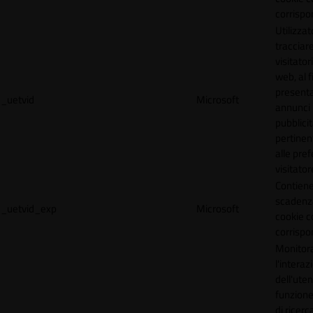
corrispo
Utilizzat
tracciare
visitatori
web, al f
present
_uetvid
Microsoft
annunci
pubblicit
pertinen
alle pre
visitator
Contiene
scadenz
_uetvid_exp
Microsoft
cookie c
corrispo
Monitor
l'interaz
dell'uten
funzione
di ricerca