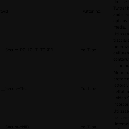
the use 
Twitter 
twid
Twitter Inc.
and shar
options 
media.
Utilizzat
tracciar
l'interaz
__Secure-ROLLOUT_TOKEN
YouTube
dell'uten
contenut
incorpora
Memoriz
preferen
lettore 
__Secure-YEC
YouTube
dell'ute
il video
incorpor
Utilizzat
tracciar
l'interaz
__Secure-YNID
YouTube