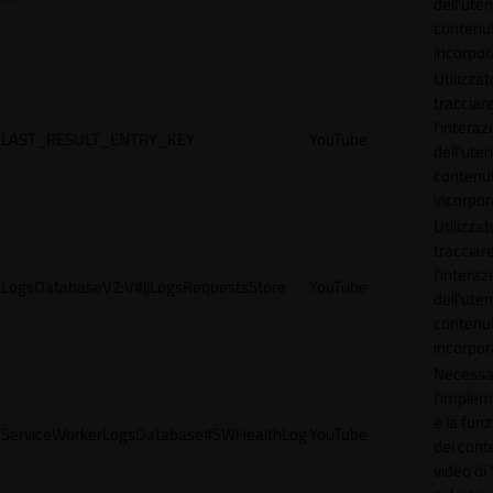
dell'uten
contenut
incorpora
Utilizzat
tracciar
l'interaz
LAST_RESULT_ENTRY_KEY
YouTube
dell'uten
contenut
incorpora
Utilizzat
tracciar
l'interaz
LogsDatabaseV2:V#||LogsRequestsStore
YouTube
dell'uten
contenut
incorpora
Necessa
l'imple
e la funz
ServiceWorkerLogsDatabase#SWHealthLog
YouTube
dei cont
video di