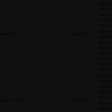
riguardan
visite de
sito inte
come ad
il numero
il tempo
guest_id
Twitter Inc.
speso sul
quali pa
state car
scopo di
personal
migliorar
servizio 
Raccogl
informaz
compor
degli ute
siti web
guest_id_ads
Twitter Inc.
informa
utilizzata