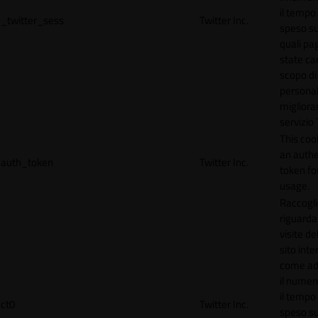
il tempo
_twitter_sess
Twitter Inc.
speso sul
quali pa
state car
scopo di
personal
migliorar
servizio 
This coo
an authe
auth_token
Twitter Inc.
token for
usage.
Raccogli
riguardan
visite de
sito inte
come ad
il numero
il tempo
ct0
Twitter Inc.
speso sul