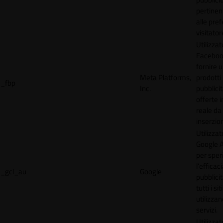
pertinen
alle pre
visitator
Utilizzat
Faceboo
fornire u
Meta Platforms,
prodotti
_fbp
Inc.
pubblici
offerte 
reale da
inserzion
Utilizzat
Google 
per spe
l'efficac
_gcl_au
Google
pubblicit
tutti i s
utilizzan
servizi.
Utilizzat