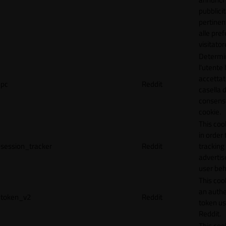
pubblicit
pertinen
alle pre
visitator
Determi
l'utente
accettat
pc
Reddit
casella d
consens
cookie.
This coo
in order 
session_tracker
Reddit
tracking 
adverti
user beh
This coo
an authe
token_v2
Reddit
token u
Reddit.
This coo