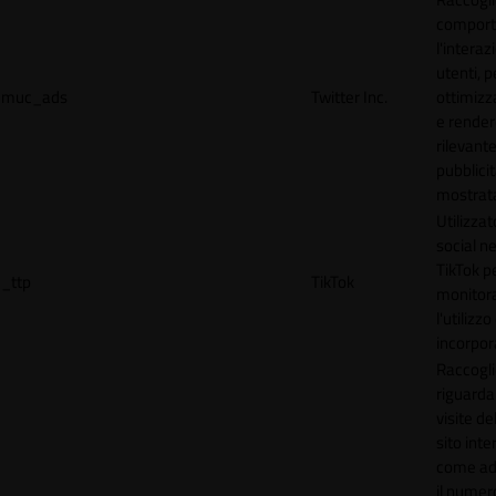
comport
l'interaz
utenti, p
muc_ads
Twitter Inc.
ottimizza
e render
rilevante
pubblici
mostrat
Utilizzat
social n
TikTok p
_ttp
TikTok
monitor
l'utilizzo
incorpora
Raccogli
riguardan
visite de
sito inte
come ad
il numero