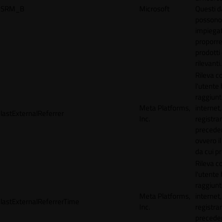
SRM_B
Microsoft
Questi d
possono
impiegat
proporre
prodotti 
rilevanti.
Rileva 
l'utente
raggiunto
Meta Platforms,
internet,
lastExternalReferrer
Inc.
registran
precede
ovvero il
da cui p
Rileva 
l'utente
raggiunto
Meta Platforms,
internet,
lastExternalReferrerTime
Inc.
registran
precede