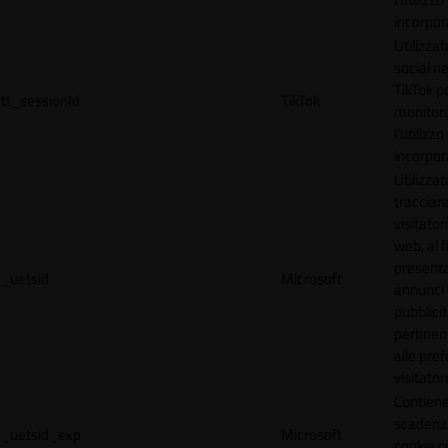
incorpora
Utilizzat
social n
TikTok p
tt_sessionId
TikTok
monitor
l'utilizzo
incorpora
Utilizzat
tracciare
visitatori
web, al f
present
_uetsid
Microsoft
annunci
pubblicit
pertinen
alle pre
visitator
Contiene
scadenz
_uetsid_exp
Microsoft
cookie c