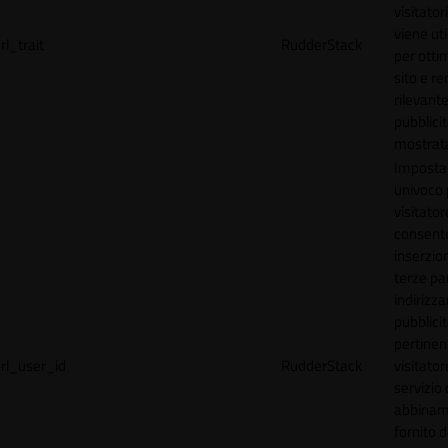
visitator
viene uti
rl_trait
RudderStack
per ottim
sito e r
rilevante
pubblici
mostrat
Imposta
univoco p
visitator
consente
inserzion
terze par
indirizza
pubblici
pertinen
rl_user_id
RudderStack
visitato
servizio 
abbinam
fornito d