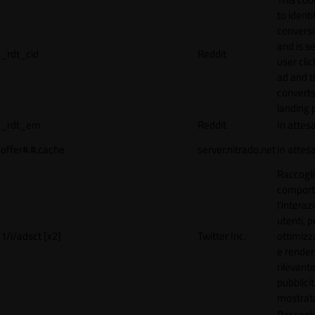
to identi
conversi
and is s
_rdt_cid
Reddit
user cli
ad and 
converts
landing 
_rdt_em
Reddit
In attes
offer#.#.cache
server.nitrado.net
In attes
Raccogli
comport
l'interaz
utenti, p
1/i/adsct [x2]
Twitter Inc.
ottimizza
e render
rilevante
pubblici
mostrat
Raccogli