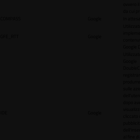
ovvero il
da cui p
COMPASS
Google
In attes
Utilizzat
implemen
GFE_RTT
Google
contenu
Google 
Utilizzat
Google
DoubleCl
registra
produrre
sulle azi
dell'uten
dopo av
visualiz
IDE
Google
cliccato 
pubblici
dell'inse
al fine d