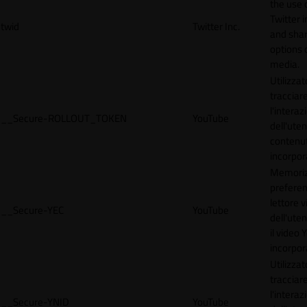
the use 
Twitter 
twid
Twitter Inc.
and shar
options 
media.
Utilizzat
tracciar
l'interaz
__Secure-ROLLOUT_TOKEN
YouTube
dell'uten
contenut
incorpora
Memoriz
preferen
lettore 
__Secure-YEC
YouTube
dell'ute
il video
incorpor
Utilizzat
tracciar
l'interaz
__Secure-YNID
YouTube