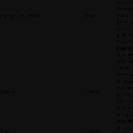
web e ri
l'utente 
pagead/1p-user-list/#
Google
i siti. V
per valut
attività
pubblicit
facilita il
pagamen
commissi
reindiri
tra i siti.
Utilizzat
servizio 
network 
bcookie
LinkedIn
per trac
l'utilizzo
integrati
Memoriz
stato de
consens
li_gc
LinkedIn