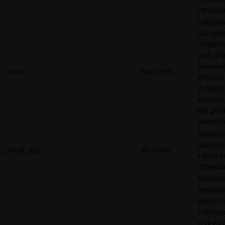
corrispo
Utilizzat
tracciare
visitatori
web, al f
present
_uetvid
Microsoft
annunci
pubblicit
pertinen
alle pre
visitator
Contiene
scadenz
_uetvid_exp
Microsoft
cookie c
corrispo
Monitor
l'interaz
dell'uten
funzione
di ricerca