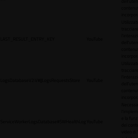
dell'uten
contenut
incorpora
Utilizzat
tracciar
l'interaz
LAST_RESULT_ENTRY_KEY
YouTube
dell'uten
contenut
incorpora
Utilizzat
tracciar
l'interaz
LogsDatabaseV2:V#||LogsRequestsStore
YouTube
dell'uten
contenut
incorpora
Necessa
l'imple
e la funz
ServiceWorkerLogsDatabase#SWHealthLog
YouTube
dei cont
video di