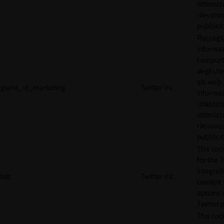
ottimizz
rilevanza
pubblicit
Raccogl
informaz
compor
degli ute
siti web
guest_id_marketing
Twitter Inc.
informa
utilizzata
ottimizz
rilevanza
pubblicit
This cook
for the T
integrat
kdt
Twitter Inc.
content 
options 
Twitter 
This coo