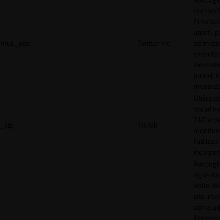
comport
l'interaz
utenti, p
muc_ads
Twitter Inc.
ottimizza
e render
rilevante
pubblici
mostrat
Utilizzat
social n
TikTok p
_ttp
TikTok
monitor
l'utilizzo
incorpora
Raccogli
riguardan
visite de
sito inte
come ad
il numero