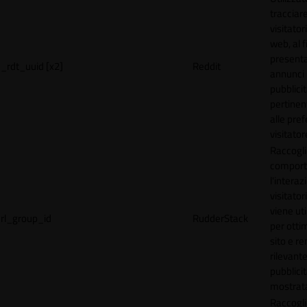
tracciare
visitatori
web, al f
present
_rdt_uuid [x2]
Reddit
annunci
pubblicit
pertinen
alle pre
visitator
Raccogli
comport
l'interaz
visitator
viene uti
rl_group_id
RudderStack
per ottim
sito e r
rilevante
pubblici
mostrat
Raccogli