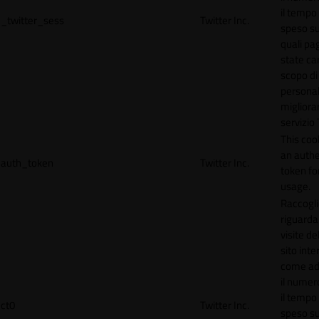
il tempo
_twitter_sess
Twitter Inc.
speso sul
quali pa
state car
scopo di
personal
migliorar
servizio 
This coo
an authe
auth_token
Twitter Inc.
token for
usage.
Raccogli
riguardan
visite de
sito inte
come ad
il numero
il tempo
ct0
Twitter Inc.
speso sul