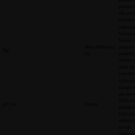
pertinen
alle pre
visitator
Utilizzat
Faceboo
fornire u
Meta Platforms,
prodotti
_fbp
Inc.
pubblici
offerte 
reale da
inserzion
Utilizzat
Google 
per spe
l'efficac
_gcl_au
Google
pubblicit
tutti i s
utilizzan
servizi.
Utilizzat