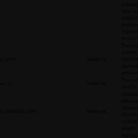
quali pa
state car
scopo di
personal
migliorar
servizio 
This coo
to store
d_prefs
Twitter Inc.
informat
your twi
preferen
This coo
eu_cn
Twitter Inc.
data for 
Utilizzat
effettua
l'accesso
G_ENABLED_IDPS
Twitter Inc.
sito inte
un acco
Google.
Raccogli