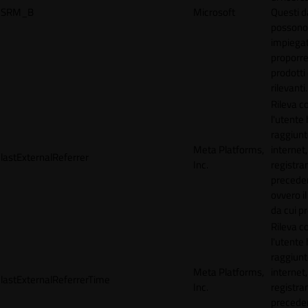
SRM_B
Microsoft
Questi d
possono
impiegat
proporre
prodotti 
rilevanti.
Rileva 
l'utente
raggiunto
Meta Platforms,
internet,
lastExternalReferrer
Inc.
registran
precede
ovvero il
da cui p
Rileva 
l'utente
raggiunto
Meta Platforms,
internet,
lastExternalReferrerTime
Inc.
registran
precede