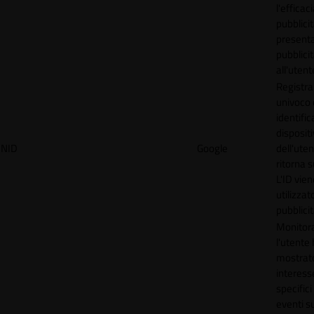
l'efficac
pubblicit
present
pubblici
all'utent
Registra
univoco
identifica
disposit
NID
Google
dell'ute
ritorna s
L'ID vien
utilizzat
pubblici
Monitor
l'utente
mostrat
interess
specifici
eventi su