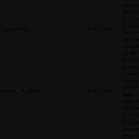
comport
l'interaz
visitator
viene uti
rl_group_trait
RudderStack
per ottim
sito e r
rilevante
pubblici
mostrat
Registr
l'utente
raggiunto
internet
rl_page_init_referrer
RudderStack
abilitare 
pagamen
commissi
referral 
Raccogli
comport
l'interaz