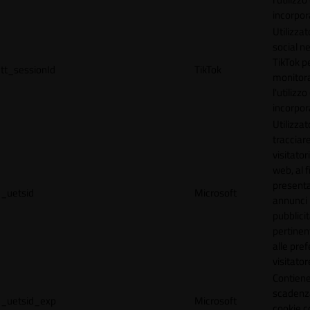
incorpora
Utilizzat
social n
TikTok p
tt_sessionId
TikTok
monitor
l'utilizzo
incorpora
Utilizzat
tracciare
visitatori
web, al f
present
_uetsid
Microsoft
annunci
pubblicit
pertinen
alle pre
visitator
Contiene
scadenz
_uetsid_exp
Microsoft
cookie c