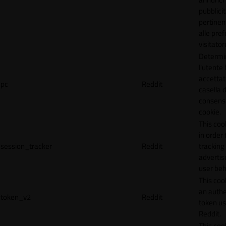
pubblicit
pertinen
alle pre
visitator
Determi
l'utente
accettat
pc
Reddit
casella d
consens
cookie.
This coo
in order 
session_tracker
Reddit
tracking 
adverti
user beh
This coo
an authe
token_v2
Reddit
token u
Reddit.
This coo