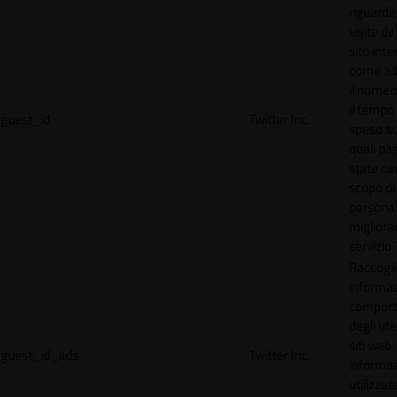
riguardan
visite de
sito inte
come ad
il numero
il tempo
guest_id
Twitter Inc.
speso sul
quali pa
state car
scopo di
personal
migliorar
servizio 
Raccogl
informaz
compor
degli ute
siti web
guest_id_ads
Twitter Inc.
informa
utilizzata