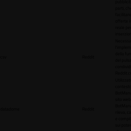
pubblicit
parti, ch
facilitan
offerte 
reale per
inserzion
Necessa
l'imple
della fun
csv
Reddit
del puls
condividi
Reddit.
Utilizzat
contesto
BotMana
sito web.
BotMan
datadome
Reddit
rileva, c
e compil
sui poten