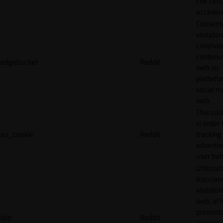
che cerc
accedere 
Consente
visitator
condivid
contenuti
edgebucket
Reddit
web su
piattafo
social me
web.
This coo
in order 
eu_cookie
Reddit
tracking 
adverti
user beh
Utilizzat
tracciare
visitatori
web, al f
present
loid
Reddit
annunci