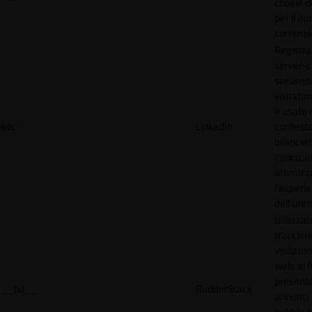
cookie d
per il do
corrente
Registra
server-c
servendo
visitato
è usato 
lidc
LinkedIn
contesto
bilancia
carico, al
ottimizz
l'esperi
dell'uten
Utilizzat
tracciare
visitatori
web, al f
present
__tld__
RudderStack
annunci
pubblicit