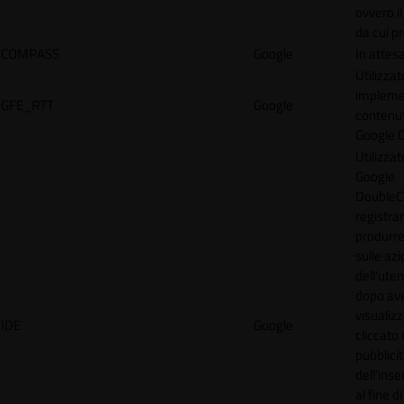
ovvero il
da cui p
COMPASS
Google
In attes
Utilizzat
implemen
GFE_RTT
Google
contenu
Google 
Utilizzat
Google
DoubleCl
registra
produrre
sulle azi
dell'uten
dopo av
visualiz
IDE
Google
cliccato 
pubblici
dell'inse
al fine d