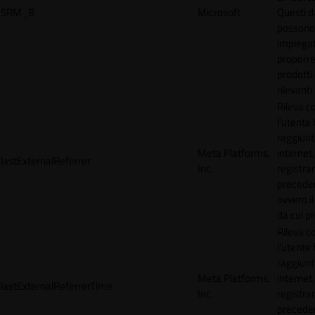
SRM_B
Microsoft
Questi d
possono
impiegat
proporre
prodotti 
rilevanti.
Rileva 
l'utente
raggiunto
Meta Platforms,
internet,
lastExternalReferrer
Inc.
registran
precede
ovvero il
da cui p
Rileva 
l'utente
raggiunto
Meta Platforms,
internet,
lastExternalReferrerTime
Inc.
registran
precede