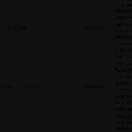
comport
l'interaz
visitator
viene uti
rl_group_trait
RudderStack
per ottim
sito e r
rilevante
pubblici
mostrat
Registr
l'utente
raggiunto
internet
rl_page_init_referrer
RudderStack
abilitare 
pagamen
commissi
referral 
Raccogli
comport
l'interaz