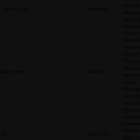
il tempo
_twitter_sess
Twitter Inc.
speso sul
quali pa
state car
scopo di
personal
migliorar
servizio 
This coo
an authe
auth_token
Twitter Inc.
token for
usage.
Raccogli
riguardan
visite de
sito inte
come ad
il numero
il tempo
ct0
Twitter Inc.
speso sul