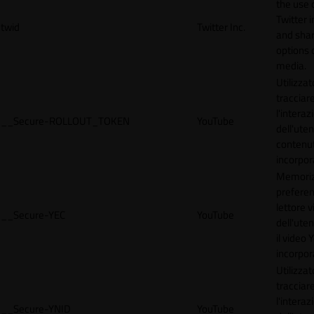
the use 
Twitter 
twid
Twitter Inc.
and shar
options 
media.
Utilizzat
tracciar
l'interaz
__Secure-ROLLOUT_TOKEN
YouTube
dell'uten
contenut
incorpora
Memoriz
preferen
lettore 
__Secure-YEC
YouTube
dell'ute
il video
incorpor
Utilizzat
tracciar
l'interaz
__Secure-YNID
YouTube