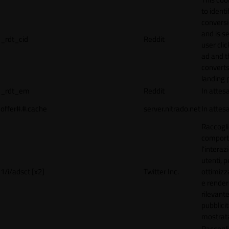
to identi
conversi
and is s
_rdt_cid
Reddit
user cli
ad and 
converts
landing 
_rdt_em
Reddit
In attes
offer#.#.cache
server.nitrado.net
In attes
Raccogli
comport
l'interaz
utenti, p
1/i/adsct [x2]
Twitter Inc.
ottimizza
e render
rilevante
pubblici
mostrat
Raccogli