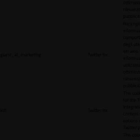
ottimizz
rilevanza
pubblicit
Raccogl
informaz
compor
degli ute
siti web
guest_id_marketing
Twitter Inc.
informa
utilizzata
ottimizz
rilevanza
pubblicit
This cook
for the T
integrat
kdt
Twitter Inc.
content 
options 
Twitter 
This coo