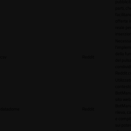
pubblicit
parti, ch
facilitan
offerte 
reale per
inserzion
Necessa
l'imple
della fun
csv
Reddit
del puls
condividi
Reddit.
Utilizzat
contesto
BotMana
sito web.
BotMan
datadome
Reddit
rileva, c
e compil
sui poten