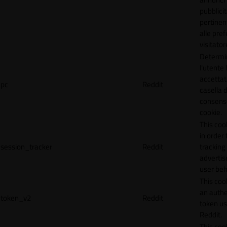
pubblicit
pertinen
alle pre
visitator
Determi
l'utente
accettat
pc
Reddit
casella d
consens
cookie.
This coo
in order 
session_tracker
Reddit
tracking 
adverti
user beh
This coo
an authe
token_v2
Reddit
token u
Reddit.
This coo