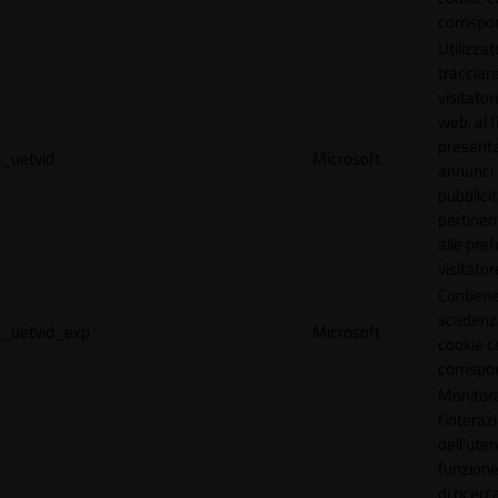
corrispo
Utilizzat
tracciare
visitatori
web, al f
present
_uetvid
Microsoft
annunci
pubblicit
pertinen
alle pre
visitator
Contiene
scadenz
_uetvid_exp
Microsoft
cookie c
corrispo
Monitor
l'interaz
dell'uten
funzione
di ricerca