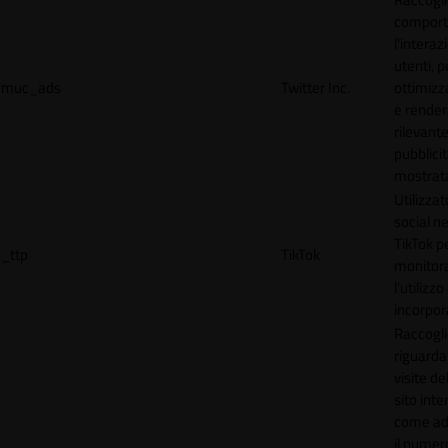
comport
l'interaz
utenti, p
muc_ads
Twitter Inc.
ottimizza
e render
rilevante
pubblici
mostrat
Utilizzat
social n
TikTok p
_ttp
TikTok
monitor
l'utilizzo
incorpora
Raccogli
riguardan
visite de
sito inte
come ad
il numero