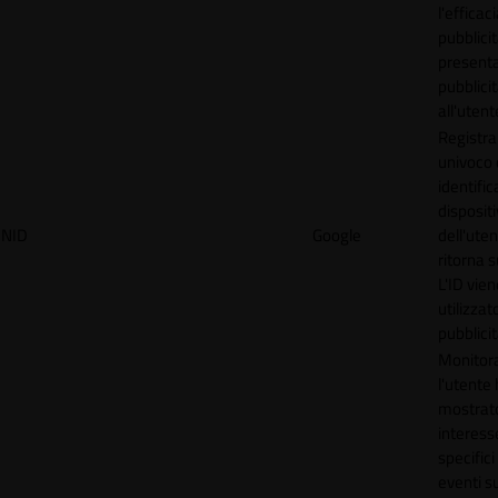
l'efficac
pubblicit
present
pubblici
all'utent
Registra
univoco
identifica
disposit
NID
Google
dell'ute
ritorna s
L'ID vien
utilizzat
pubblici
Monitor
l'utente
mostrat
interess
specifici
eventi su