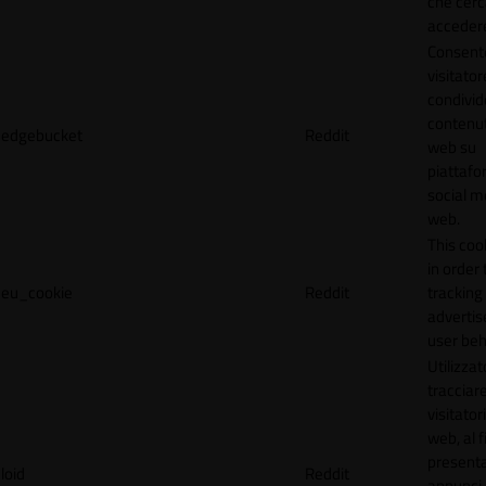
che cerc
accedere 
Consente
visitator
condivid
contenuti
edgebucket
Reddit
web su
piattafo
social me
web.
This coo
in order 
eu_cookie
Reddit
tracking 
adverti
user beh
Utilizzat
tracciare
visitatori
web, al f
present
loid
Reddit
annunci