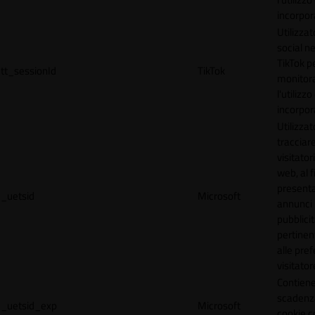
incorpora
Utilizzat
social n
TikTok p
tt_sessionId
TikTok
monitor
l'utilizzo
incorpora
Utilizzat
tracciare
visitatori
web, al f
present
_uetsid
Microsoft
annunci
pubblicit
pertinen
alle pre
visitator
Contiene
scadenz
_uetsid_exp
Microsoft
cookie c