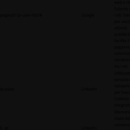
web e ri
l'utente 
pagead/1p-user-list/#
Google
i siti. V
per valut
attività
pubblicit
facilita il
pagamen
commissi
reindiri
tra i siti.
Utilizzat
servizio 
network 
bcookie
LinkedIn
per trac
l'utilizzo
integrati
Memoriz
stato de
consens
li_gc
LinkedIn