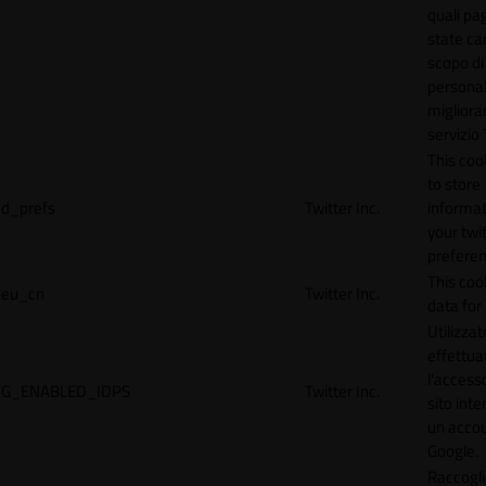
quali pa
state car
scopo di
personal
migliorar
servizio 
This coo
to store
d_prefs
Twitter Inc.
informat
your twi
preferen
This coo
eu_cn
Twitter Inc.
data for 
Utilizzat
effettua
l'accesso
G_ENABLED_IDPS
Twitter Inc.
sito inte
un acco
Google.
Raccogli