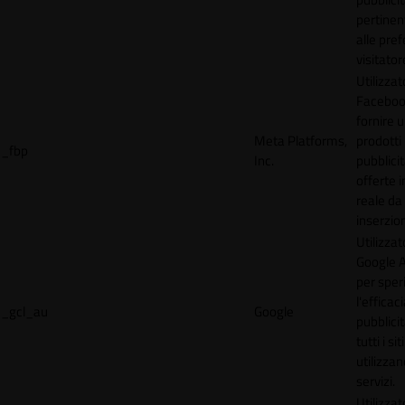
pertinen
alle pre
visitator
Utilizzat
Faceboo
fornire u
Meta Platforms,
prodotti
_fbp
Inc.
pubblici
offerte 
reale da
inserzion
Utilizzat
Google 
per spe
l'efficac
_gcl_au
Google
pubblicit
tutti i s
utilizzan
servizi.
Utilizzat