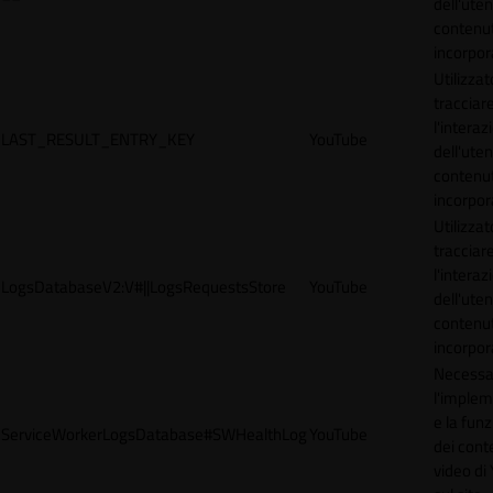
dell'uten
contenut
incorpora
Utilizzat
tracciar
l'interaz
LAST_RESULT_ENTRY_KEY
YouTube
dell'uten
contenut
incorpora
Utilizzat
tracciar
l'interaz
LogsDatabaseV2:V#||LogsRequestsStore
YouTube
dell'uten
contenut
incorpora
Necessa
l'imple
e la funz
ServiceWorkerLogsDatabase#SWHealthLog
YouTube
dei cont
video di