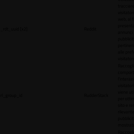
tracciare
visitatori
web, al f
present
_rdt_uuid [x2]
Reddit
annunci
pubblicit
pertinen
alle pre
visitator
Raccogli
comport
l'interaz
visitator
viene uti
rl_group_id
RudderStack
per ottim
sito e r
rilevante
pubblici
mostrat
Raccogli