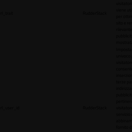
visitator
viene uti
rl_trait
RudderStack
per ottim
sito e r
rilevante
pubblici
mostrat
Imposta
univoco p
visitator
consente
inserzion
terze par
indirizza
pubblici
pertinen
rl_user_id
RudderStack
visitato
servizio 
abbinam
fornito d