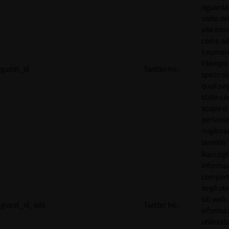
riguardan
visite de
sito inte
come ad
il numero
il tempo
guest_id
Twitter Inc.
speso sul
quali pa
state car
scopo di
personal
migliorar
servizio 
Raccogl
informaz
compor
degli ute
siti web
guest_id_ads
Twitter Inc.
informa
utilizzata