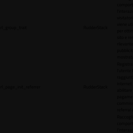
comport
l'interaz
visitator
viene uti
rl_group_trait
RudderStack
per ottim
sito e r
rilevante
pubblici
mostrat
Registr
l'utente
raggiunto
internet
rl_page_init_referrer
RudderStack
abilitare 
pagamen
commissi
referral 
Raccogli
comport
l'interaz