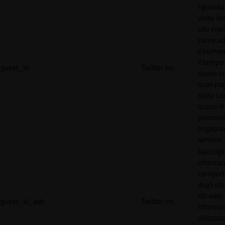
riguardan
visite de
sito inte
come ad
il numero
il tempo
guest_id
Twitter Inc.
speso sul
quali pa
state car
scopo di
personal
migliorar
servizio 
Raccogl
informaz
compor
degli ute
siti web
guest_id_ads
Twitter Inc.
informa
utilizzata