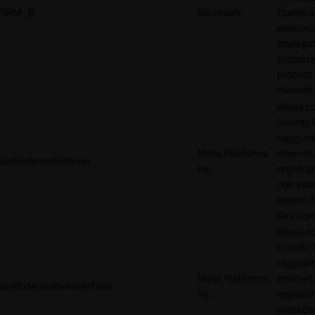
SRM_B
Microsoft
Questi d
possono
impiegat
proporre
prodotti 
rilevanti.
Rileva 
l'utente
raggiunto
Meta Platforms,
internet,
lastExternalReferrer
Inc.
registran
precede
ovvero il
da cui p
Rileva 
l'utente
raggiunto
Meta Platforms,
internet,
lastExternalReferrerTime
Inc.
registran
precede