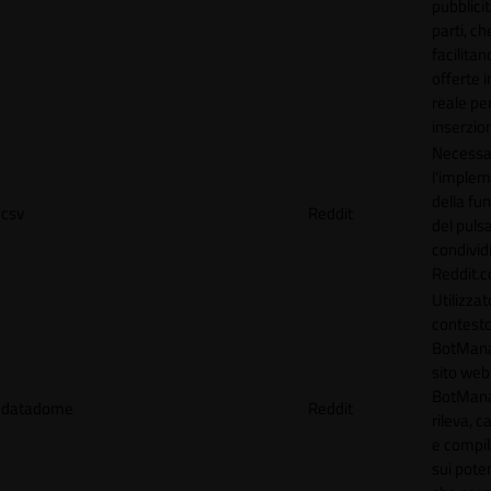
pubblicit
parti, ch
facilitan
offerte 
reale per
inserzion
Necessa
l'imple
della fun
csv
Reddit
del puls
condividi
Reddit.
Utilizzat
contesto
BotMana
sito web.
BotMan
datadome
Reddit
rileva, c
e compil
sui poten