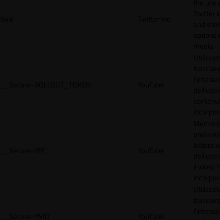
the use 
Twitter 
twid
Twitter Inc.
and shar
options 
media.
Utilizzat
tracciar
l'interaz
__Secure-ROLLOUT_TOKEN
YouTube
dell'uten
contenut
incorpora
Memoriz
preferen
lettore 
__Secure-YEC
YouTube
dell'ute
il video
incorpor
Utilizzat
tracciar
l'interaz
__Secure-YNID
YouTube