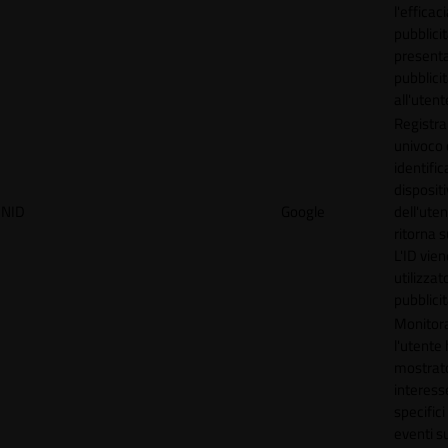
l'efficac
pubblicit
present
pubblici
all'utent
Registra
univoco
identifica
disposit
NID
Google
dell'ute
ritorna s
L'ID vien
utilizzat
pubblici
Monitor
l'utente
mostrat
interess
specifici
eventi su