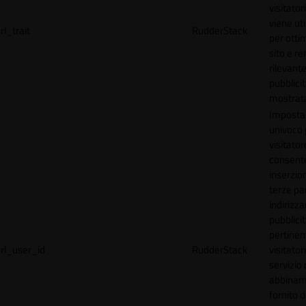
visitator
viene uti
rl_trait
RudderStack
per ottim
sito e r
rilevante
pubblici
mostrat
Imposta
univoco p
visitator
consente
inserzion
terze par
indirizza
pubblici
pertinen
rl_user_id
RudderStack
visitato
servizio 
abbinam
fornito d