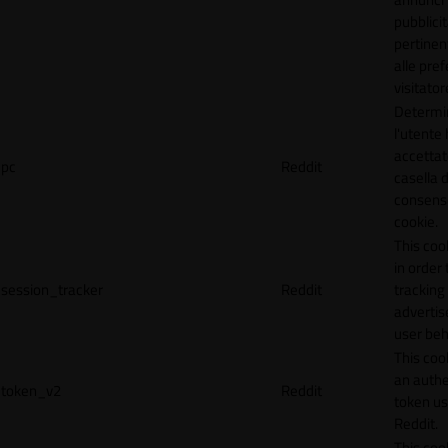
pubblicit
pertinen
alle pre
visitator
Determi
l'utente
accettat
pc
Reddit
casella d
consens
cookie.
This coo
in order 
session_tracker
Reddit
tracking 
adverti
user beh
This coo
an authe
token_v2
Reddit
token u
Reddit.
This coo