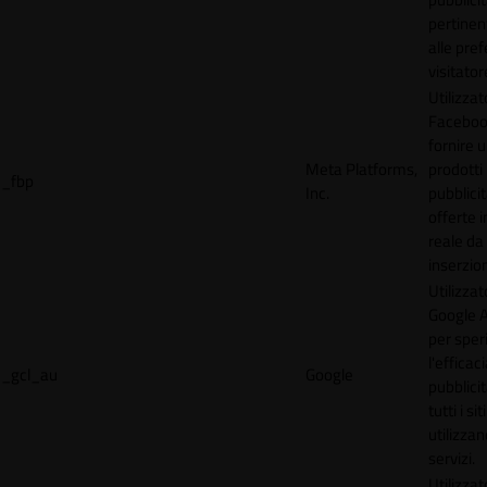
pertinen
alle pre
visitator
Utilizzat
Faceboo
fornire u
Meta Platforms,
prodotti
_fbp
Inc.
pubblici
offerte 
reale da
inserzion
Utilizzat
Google 
per spe
l'efficac
_gcl_au
Google
pubblicit
tutti i s
utilizzan
servizi.
Utilizzat