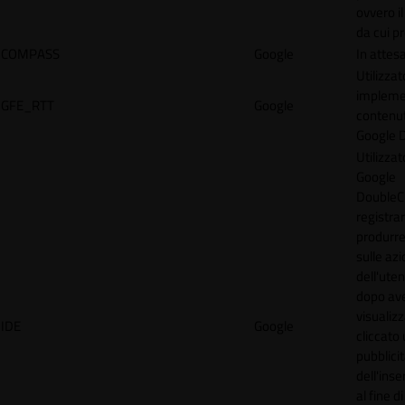
ovvero il
da cui p
COMPASS
Google
In attes
Utilizzat
implemen
GFE_RTT
Google
contenu
Google 
Utilizzat
Google
DoubleCl
registra
produrre
sulle azi
dell'uten
dopo av
visualiz
IDE
Google
cliccato 
pubblici
dell'inse
al fine d