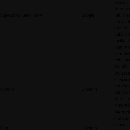
web e ri
l'utente 
pagead/1p-user-list/#
Google
i siti. V
per valut
attività
pubblicit
facilita il
pagamen
commissi
reindiri
tra i siti.
Utilizzat
servizio 
network 
bcookie
LinkedIn
per trac
l'utilizzo
integrati
Memoriz
stato de
consens
li_gc
LinkedIn