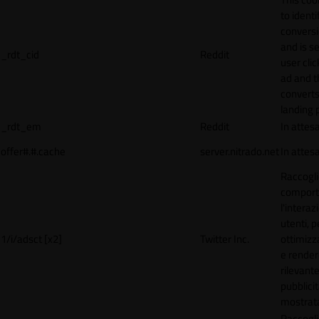
to identi
conversi
and is s
_rdt_cid
Reddit
user cli
ad and 
converts
landing 
_rdt_em
Reddit
In attes
offer#.#.cache
server.nitrado.net
In attes
Raccogli
comport
l'interaz
utenti, p
1/i/adsct [x2]
Twitter Inc.
ottimizza
e render
rilevante
pubblici
mostrat
Raccogli