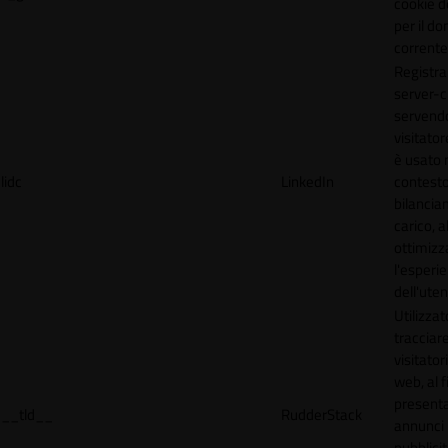
cookie d
per il do
corrente
Registra
server-c
servendo
visitato
è usato 
lidc
LinkedIn
contesto
bilancia
carico, al
ottimizz
l'esperi
dell'uten
Utilizzat
tracciare
visitatori
web, al f
present
__tld__
RudderStack
annunci
pubblicit