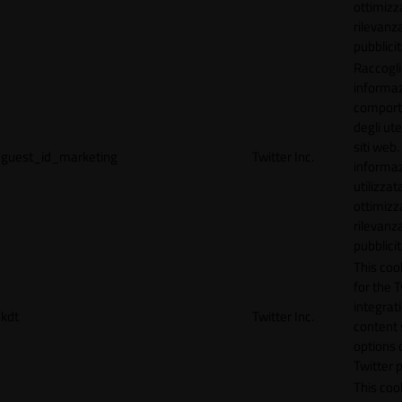
ottimizz
rilevanza
pubblicit
Raccogl
informaz
compor
degli ute
siti web
guest_id_marketing
Twitter Inc.
informa
utilizzata
ottimizz
rilevanza
pubblicit
This cook
for the T
integrat
kdt
Twitter Inc.
content 
options 
Twitter 
This coo