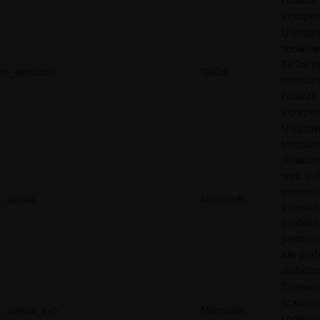
incorpora
Utilizzat
social n
TikTok p
tt_sessionId
TikTok
monitor
l'utilizzo
incorpora
Utilizzat
tracciare
visitatori
web, al f
present
_uetsid
Microsoft
annunci
pubblicit
pertinen
alle pre
visitator
Contiene
scadenz
_uetsid_exp
Microsoft
cookie c