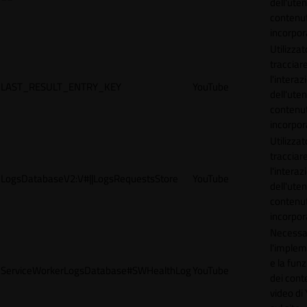
dell'uten
contenut
incorpora
Utilizzat
tracciar
l'interaz
LAST_RESULT_ENTRY_KEY
YouTube
dell'uten
contenut
incorpora
Utilizzat
tracciar
l'interaz
LogsDatabaseV2:V#||LogsRequestsStore
YouTube
dell'uten
contenut
incorpora
Necessa
l'imple
e la funz
ServiceWorkerLogsDatabase#SWHealthLog
YouTube
dei cont
video di