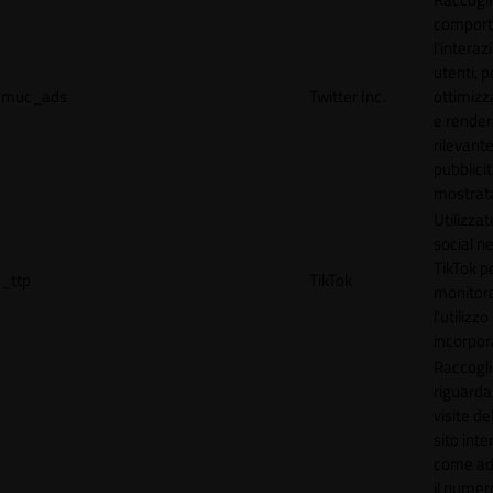
comport
l'interaz
utenti, p
muc_ads
Twitter Inc.
ottimizza
e render
rilevante
pubblici
mostrat
Utilizzat
social n
TikTok p
_ttp
TikTok
monitor
l'utilizzo
incorpora
Raccogli
riguardan
visite de
sito inte
come ad
il numero