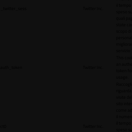
il tempo
_twitter_sess
Twitter Inc.
speso sul
quali pa
state car
scopo di
personal
migliorar
servizio 
This coo
an authe
auth_token
Twitter Inc.
token for
usage.
Raccogli
riguardan
visite de
sito inte
come ad
il numero
il tempo
ct0
Twitter Inc.
speso sul