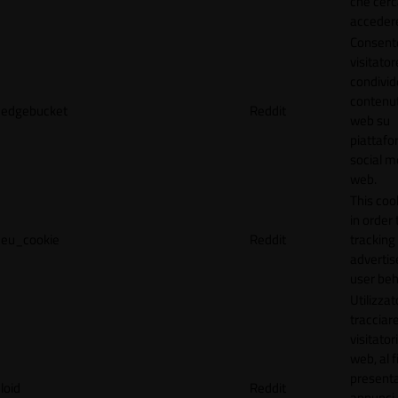
che cerc
accedere 
Consente
visitator
condivid
contenuti
edgebucket
Reddit
web su
piattafo
social me
web.
This coo
in order 
eu_cookie
Reddit
tracking 
adverti
user beh
Utilizzat
tracciare
visitatori
web, al f
present
loid
Reddit
annunci