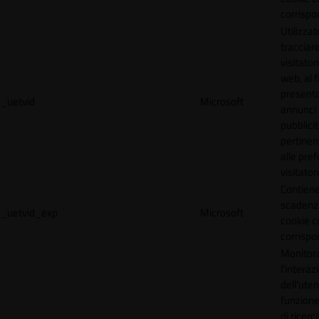
corrispo
Utilizzat
tracciare
visitatori
web, al f
present
_uetvid
Microsoft
annunci
pubblicit
pertinen
alle pre
visitator
Contiene
scadenz
_uetvid_exp
Microsoft
cookie c
corrispo
Monitor
l'interaz
dell'uten
funzione
di ricerca