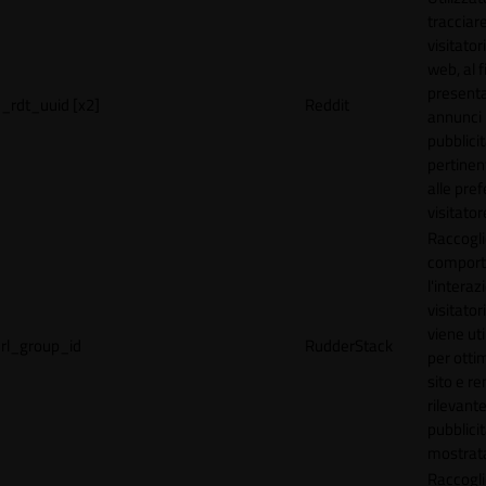
tracciare
visitatori
web, al f
present
_rdt_uuid [x2]
Reddit
annunci
pubblicit
pertinen
alle pre
visitator
Raccogli
comport
l'interaz
visitator
viene uti
rl_group_id
RudderStack
per ottim
sito e r
rilevante
pubblici
mostrat
Raccogli