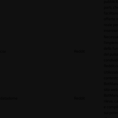
pubblicit
parti, ch
facilitan
offerte 
reale per
inserzion
Necessa
l'imple
della fun
csv
Reddit
del puls
condividi
Reddit.
Utilizzat
contesto
BotMana
sito web.
BotMan
datadome
Reddit
rileva, c
e compil
sui poten