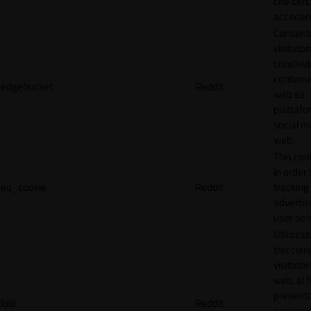
che cerc
accedere 
Consente
visitator
condivid
contenuti
edgebucket
Reddit
web su
piattafo
social me
web.
This coo
in order 
eu_cookie
Reddit
tracking 
adverti
user beh
Utilizzat
tracciare
visitatori
web, al f
present
loid
Reddit
annunci