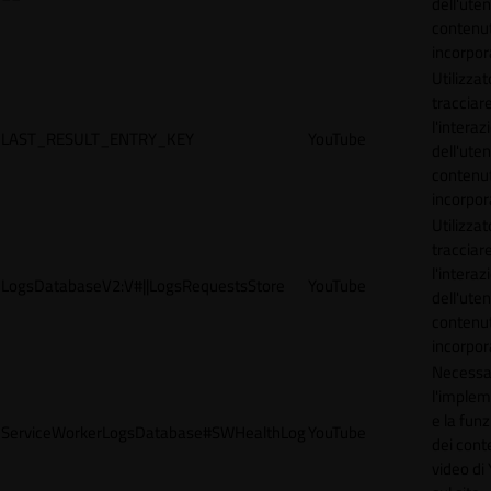
dell'uten
contenut
incorpora
Utilizzat
tracciar
l'interaz
LAST_RESULT_ENTRY_KEY
YouTube
dell'uten
contenut
incorpora
Utilizzat
tracciar
l'interaz
LogsDatabaseV2:V#||LogsRequestsStore
YouTube
dell'uten
contenut
incorpora
Necessa
l'imple
e la funz
ServiceWorkerLogsDatabase#SWHealthLog
YouTube
dei cont
video di