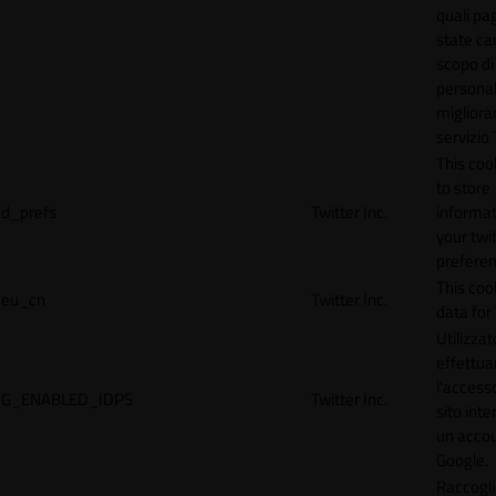
quali pa
state car
scopo di
personal
migliorar
servizio 
This coo
to store
d_prefs
Twitter Inc.
informat
your twi
preferen
This coo
eu_cn
Twitter Inc.
data for 
Utilizzat
effettua
l'accesso
G_ENABLED_IDPS
Twitter Inc.
sito inte
un acco
Google.
Raccogli