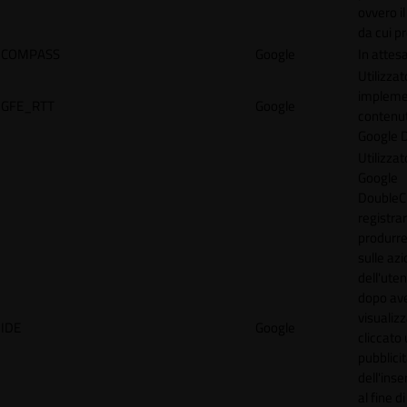
ovvero il
da cui p
COMPASS
Google
In attes
Utilizzat
implemen
GFE_RTT
Google
contenu
Google 
Utilizzat
Google
DoubleCl
registra
produrre
sulle azi
dell'uten
dopo av
visualiz
IDE
Google
cliccato 
pubblici
dell'inse
al fine d