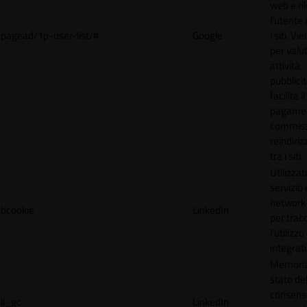
web e ri
l'utente 
pagead/1p-user-list/#
Google
i siti. V
per valut
attività
pubblicit
facilita il
pagamen
commissi
reindiri
tra i siti.
Utilizzat
servizio 
network 
bcookie
LinkedIn
per trac
l'utilizzo
integrati
Memoriz
stato de
consens
li_gc
LinkedIn