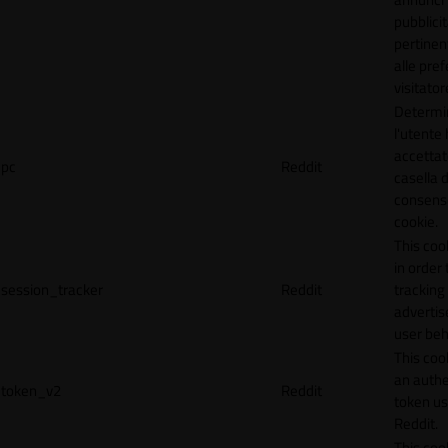
pubblicit
pertinen
alle pre
visitator
Determi
l'utente
accettat
pc
Reddit
casella d
consens
cookie.
This coo
in order 
session_tracker
Reddit
tracking 
adverti
user beh
This coo
an authe
token_v2
Reddit
token u
Reddit.
This coo