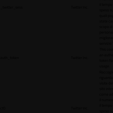
il tempo
_twitter_sess
Twitter Inc.
speso sul
quali pa
state car
scopo di
personal
migliorar
servizio 
This coo
an authe
auth_token
Twitter Inc.
token for
usage.
Raccogli
riguardan
visite de
sito inte
come ad
il numero
il tempo
ct0
Twitter Inc.
speso sul