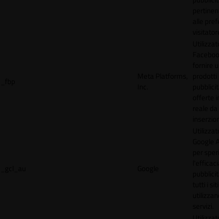
pertinen
alle pre
visitator
Utilizzat
Faceboo
fornire u
Meta Platforms,
prodotti
_fbp
Inc.
pubblici
offerte 
reale da
inserzion
Utilizzat
Google 
per spe
l'efficac
_gcl_au
Google
pubblicit
tutti i s
utilizzan
servizi.
Utilizzat