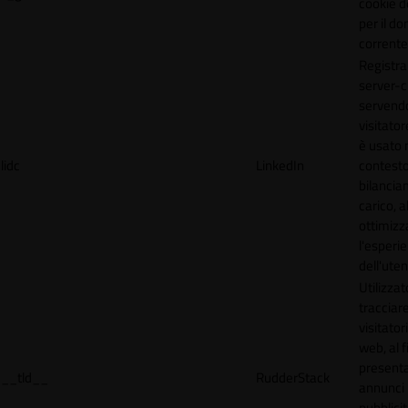
cookie d
per il do
corrente
Registra
server-c
servendo
visitato
è usato 
lidc
LinkedIn
contesto
bilancia
carico, al
ottimizz
l'esperi
dell'uten
Utilizzat
tracciare
visitatori
web, al f
present
__tld__
RudderStack
annunci
pubblicit