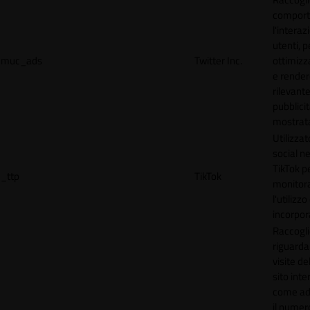
comport
l'interaz
utenti, p
muc_ads
Twitter Inc.
ottimizza
e render
rilevante
pubblici
mostrat
Utilizzat
social n
TikTok p
_ttp
TikTok
monitor
l'utilizzo
incorpora
Raccogli
riguardan
visite de
sito inte
come ad
il numero