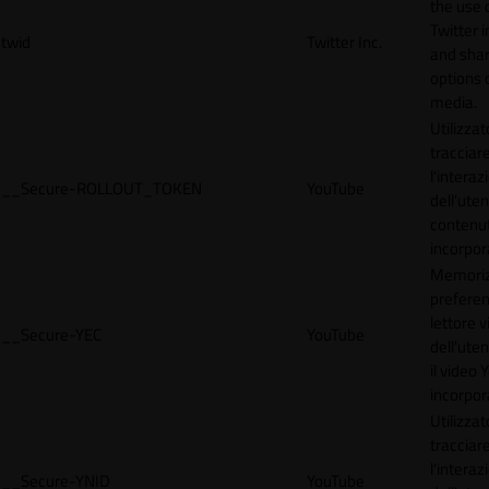
the use 
Twitter 
twid
Twitter Inc.
and shar
options 
media.
Utilizzat
tracciar
l'interaz
__Secure-ROLLOUT_TOKEN
YouTube
dell'uten
contenut
incorpora
Memoriz
preferen
lettore 
__Secure-YEC
YouTube
dell'ute
il video
incorpor
Utilizzat
tracciar
l'interaz
__Secure-YNID
YouTube