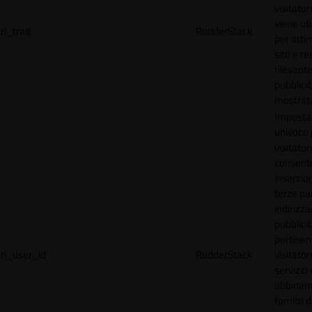
visitator
viene uti
rl_trait
RudderStack
per ottim
sito e r
rilevante
pubblici
mostrat
Imposta
univoco p
visitator
consente
inserzion
terze par
indirizza
pubblici
pertinen
rl_user_id
RudderStack
visitato
servizio 
abbinam
fornito d