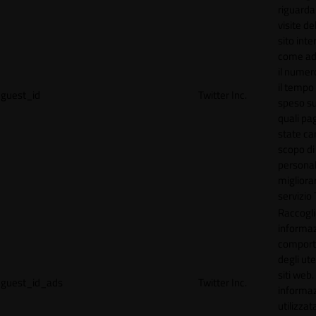
riguardan
visite de
sito inte
come ad
il numero
il tempo
guest_id
Twitter Inc.
speso sul
quali pa
state car
scopo di
personal
migliorar
servizio 
Raccogl
informaz
compor
degli ute
siti web
guest_id_ads
Twitter Inc.
informa
utilizzata