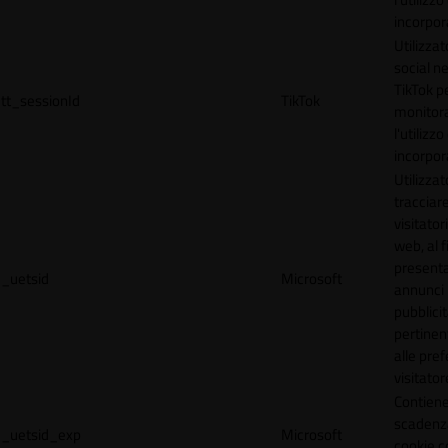
incorpora
Utilizzat
social n
TikTok p
tt_sessionId
TikTok
monitor
l'utilizzo
incorpora
Utilizzat
tracciare
visitatori
web, al f
present
_uetsid
Microsoft
annunci
pubblicit
pertinen
alle pre
visitator
Contiene
scadenz
_uetsid_exp
Microsoft
cookie c