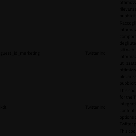
ottimizz
rilevanza
pubblicit
Raccogl
informaz
compor
degli ute
siti web
guest_id_marketing
Twitter Inc.
informa
utilizzata
ottimizz
rilevanza
pubblicit
This cook
for the T
integrat
kdt
Twitter Inc.
content 
options 
Twitter 
This coo