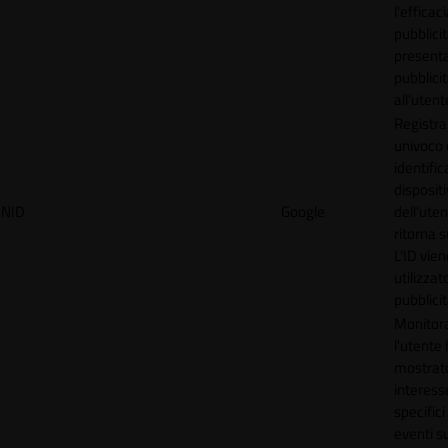
l'efficac
pubblicit
present
pubblici
all'utent
Registra
univoco
identifica
disposit
NID
Google
dell'ute
ritorna s
L'ID vien
utilizzat
pubblici
Monitor
l'utente
mostrat
interess
specifici
eventi su