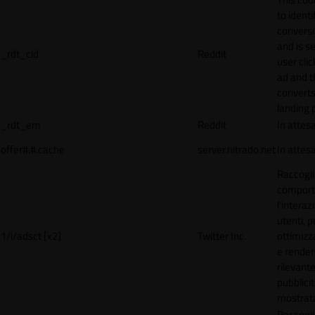
to identi
conversi
and is s
_rdt_cid
Reddit
user cli
ad and 
converts
landing 
_rdt_em
Reddit
In attes
offer#.#.cache
server.nitrado.net
In attes
Raccogli
comport
l'interaz
utenti, p
1/i/adsct [x2]
Twitter Inc.
ottimizza
e render
rilevante
pubblici
mostrat
Raccogli