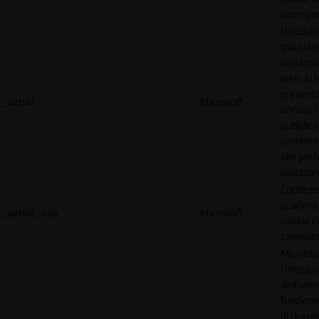
corrispo
Utilizzat
tracciare
visitatori
web, al f
present
_uetvid
Microsoft
annunci
pubblicit
pertinen
alle pre
visitator
Contiene
scadenz
_uetvid_exp
Microsoft
cookie c
corrispo
Monitor
l'interaz
dell'uten
funzione
di ricerca