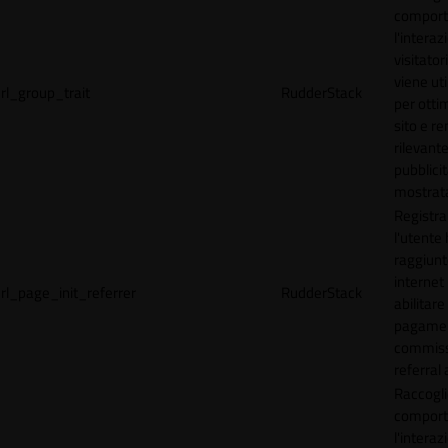
comport
l'interaz
visitator
viene uti
rl_group_trait
RudderStack
per ottim
sito e r
rilevante
pubblici
mostrat
Registr
l'utente
raggiunto
internet
rl_page_init_referrer
RudderStack
abilitare 
pagamen
commissi
referral 
Raccogli
comport
l'interaz