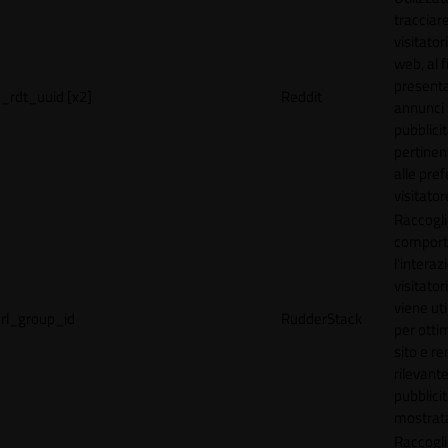
tracciare
visitatori
web, al f
present
_rdt_uuid [x2]
Reddit
annunci
pubblicit
pertinen
alle pre
visitator
Raccogli
comport
l'interaz
visitator
viene uti
rl_group_id
RudderStack
per ottim
sito e r
rilevante
pubblici
mostrat
Raccogli