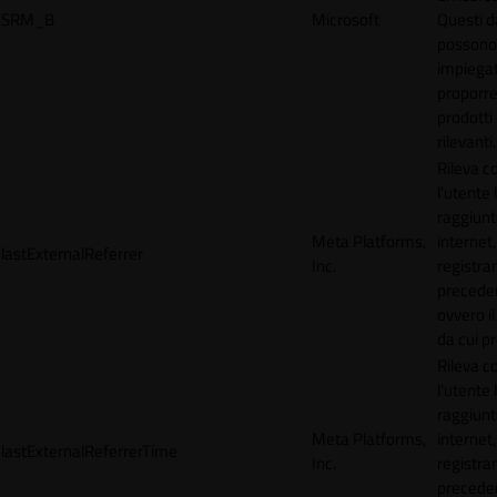
SRM_B
Microsoft
Questi d
possono
impiegat
proporre
prodotti 
rilevanti.
Rileva 
l'utente
raggiunto
Meta Platforms,
internet,
lastExternalReferrer
Inc.
registran
precede
ovvero il
da cui p
Rileva 
l'utente
raggiunto
Meta Platforms,
internet,
lastExternalReferrerTime
Inc.
registran
precede