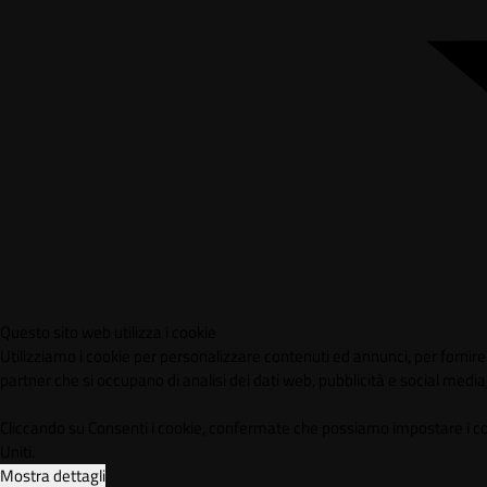
Questo sito web utilizza i cookie
Utilizziamo i cookie per personalizzare contenuti ed annunci, per fornire f
partner che si occupano di analisi dei dati web, pubblicità e social media,
Cliccando su Consenti i cookie, confermate che possiamo impostare i cookie
Uniti.
Mostra dettagli