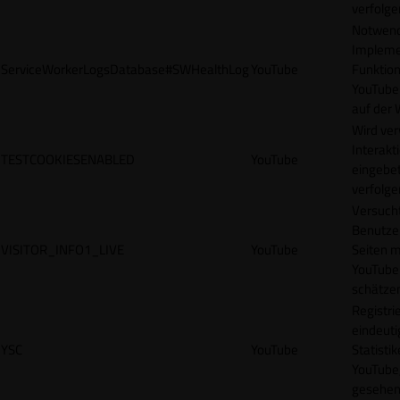
verfolge
Notwendi
Impleme
ServiceWorkerLogsDatabase#SWHealthLog
YouTube
Funktion
YouTube
auf der 
Wird ve
Interakt
TESTCOOKIESENABLED
YouTube
eingebet
verfolge
Versucht
Benutze
VISITOR_INFO1_LIVE
YouTube
Seiten m
YouTube
schätze
Registrie
eindeuti
YSC
YouTube
Statisti
YouTube,
gesehen 