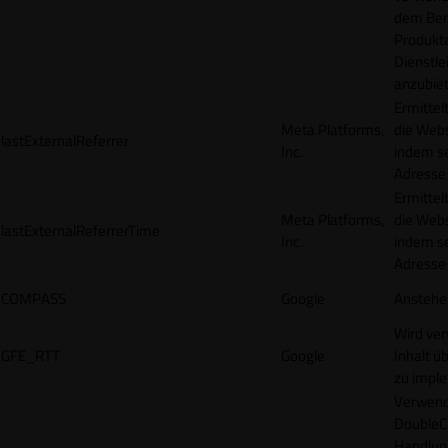
dem Ben
Produkt
Dienstle
anzubiet
Ermittel
Meta Platforms,
die Webs
lastExternalReferrer
Inc.
indem se
Adresse r
Ermittel
Meta Platforms,
die Webs
lastExternalReferrerTime
Inc.
indem se
Adresse r
COMPASS
Google
Anstehe
Wird ve
GFE_RTT
Google
Inhalt ü
zu impl
Verwend
DoubleCl
Handlun