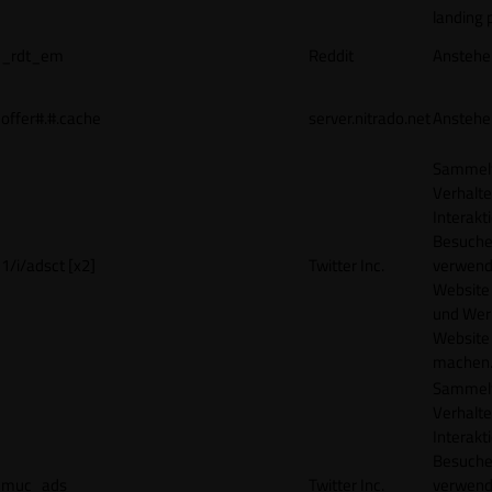
landing 
_rdt_em
Reddit
Anstehe
offer#.#.cache
server.nitrado.net
Anstehe
Sammelt
Verhalte
Interakt
Besucher
1/i/adsct [x2]
Twitter Inc.
verwend
Website
und Wer
Website 
machen
Sammelt
Verhalte
Interakt
Besucher
muc_ads
Twitter Inc.
verwend