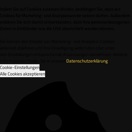
Indem Sie auf Cookies zulassen klicken, bestätigen Sie, dass wir
Cookies für Marketing- und Analysezwecke setzen dürfen. Außerdem
erklären Sie sich damit einverstanden, dass Ihre personenbezogenen
Daten in Drittländer wie die USA übermittelt werden können.
Sie können den Einsatz von Marketing- und Analytics-Cookies
jederzeit ablehnen und Ihre Einwilligung widerrufen oder unter
den Einstellungen entsprechende Anpassungen vornehmen. Weitere
Informationen finden Sie in unserer
Datenschutzerklärung
.
Cookie-Einstellungen
Alle Cookies akzeptieren