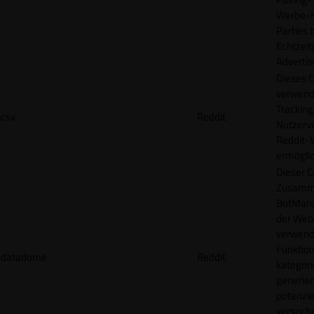
Werbe-H
Parties b
Echtzeit
Advertis
Dieses C
verwend
Tracking
csv
Reddit
Nutzerv
Reddit-
ermögli
Dieser C
Zusamme
BotMana
der Webs
verwend
Funktion
datadome
Reddit
kategori
generier
potenziel
versuche