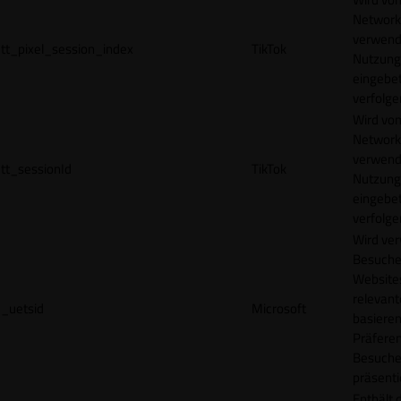
Network
verwend
tt_pixel_session_index
TikTok
Nutzung
eingebet
verfolge
Wird vom
Network
verwend
tt_sessionId
TikTok
Nutzung
eingebet
verfolge
Wird ve
Besuche
Websites
relevan
_uetsid
Microsoft
basieren
Präfere
Besuche
präsenti
Enthält 