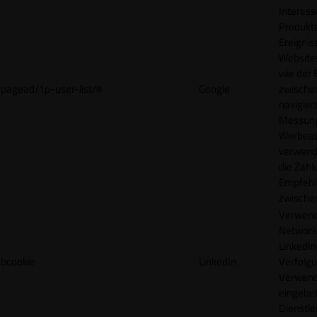
Interes
Produkt
Ereigni
Websites
wie der
pagead/1p-user-list/#
Google
zwische
navigiert
Messun
Werbea
verwende
die Zahl
Empfehl
zwische
Verwend
Network
LinkedIn 
bcookie
LinkedIn
Verfolgu
Verwend
eingebe
Dienstle