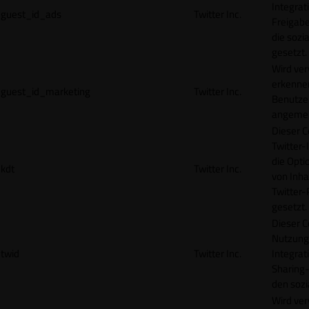
Integrat
guest_id_ads
Twitter Inc.
Freigabe
die sozi
gesetzt.
Wird ve
erkennen
guest_id_marketing
Twitter Inc.
Benutzer
angemeld
Dieser C
Twitter-
die Opti
kdt
Twitter Inc.
von Inha
Twitter-
gesetzt.
Dieser C
Nutzung 
twid
Twitter Inc.
Integrat
Sharing-
den sozi
Wird ve