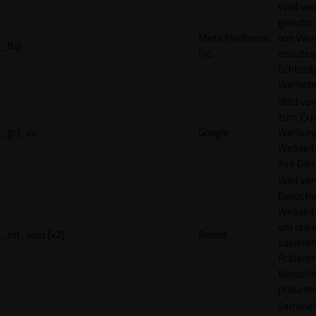
Wird vo
genutzt,
Meta Platforms,
von Wer
_fbp
Inc.
anzuzeig
Echtzeit
Werbetr
Wird vo
zum Exp
_gcl_au
Google
Werbung
Webseit
ihre Die
Wird ve
Besuche
Webseite
um rele
_rdt_uuid [x2]
Reddit
basieren
Präfere
Besuche
präsenti
Sammelt