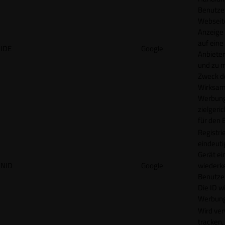
Benutzer
Webseit
Anzeige
auf eine
IDE
Google
Anbieter
und zu 
Zweck d
Wirksamk
Werbung
zielgeri
für den 
Registrie
eindeuti
Gerät ei
NID
Google
wiederk
Benutzers
Die ID wi
Werbung
Wird ve
tracken,