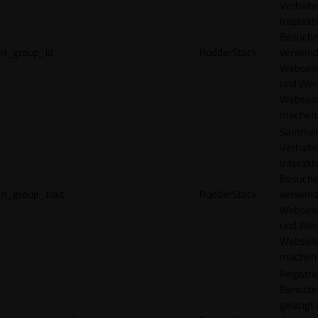
Verhalte
Interakt
Besucher
rl_group_id
RudderStack
verwend
Webseit
und Wer
Webseite
machen
Sammelt
Verhalte
Interakt
Besucher
rl_group_trait
RudderStack
verwend
Webseit
und Wer
Webseite
machen
Registrie
Benutze
gelangt 