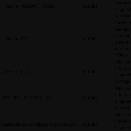
Interakt
__Secure-ROLLOUT_TOKEN
YouTube
eingebet
verfolge
Speicher
Benutze
beim Abr
__Secure-YEC
YouTube
anderen
integrie
Videos
Wird ve
Interakt
__Secure-YNID
YouTube
eingebet
verfolge
Wird ve
Interakt
LAST_RESULT_ENTRY_KEY
YouTube
eingebet
verfolge
Wird ve
Interakt
LogsDatabaseV2:V#||LogsRequestsStore
YouTube
eingebet