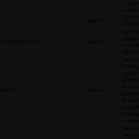
Präfere
speicher
Dieser C
eu_cn
Twitter Inc.
Daten fü
Dieser C
Google 
G_ENABLED_IDPS
Twitter Inc.
wird für
Sign On
Dieser C
Twitter 
dazu, de
einer ei
Nummer z
guest_id
Twitter Inc.
die Twit
Er wird 2
gespeich
Cookie w
verwalte
Dieser C
aufgrund