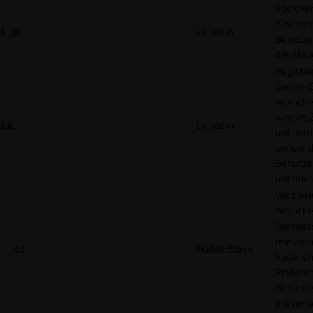
Speicher
Zustimm
li_gc
LinkedIn
Benutzer
der akt
Registri
Server-C
Besucher
wird im
lidc
LinkedIn
mit dem
verwend
Benutze
optimier
Wird ve
Besuche
Websites
relevan
__tld__
RudderStack
basieren
Präfere
Besuche
präsenti