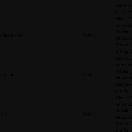
Betreibe
die Webs
Dieses C
verwend
Tracking
edgebucket
Reddit
Nutzerv
Reddit-
ermögli
Dieses C
verwend
Tracking
eu_cookie
Reddit
Nutzerv
Reddit-
ermögli
Dieses C
verwend
Tracking
loid
Reddit
Nutzerv
Reddit-
ermögli