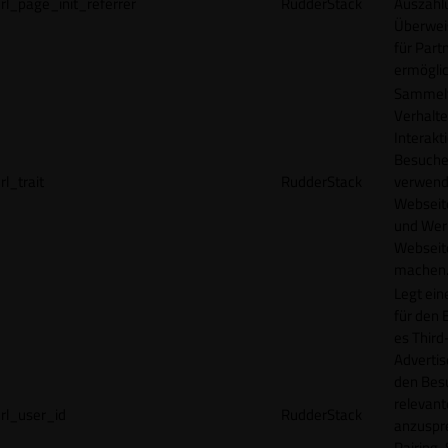
rl_page_init_referrer
RudderStack
Auszahl
Überwei
für Part
ermögli
Sammelt
Verhalte
Interakt
Besucher
rl_trait
RudderStack
verwend
Webseit
und Wer
Webseite
machen
Legt ein
für den 
es Third
Advertis
den Bes
relevan
rl_user_id
RudderStack
anzuspr
Pairing-