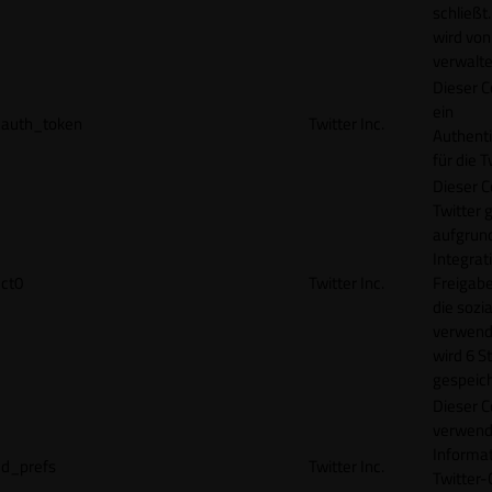
schließt
wird von
verwalte
Dieser C
ein
auth_token
Twitter Inc.
Authenti
für die 
Dieser C
Twitter 
aufgrund
Integrat
ct0
Twitter Inc.
Freigabe
die sozi
verwend
wird 6 S
gespeich
Dieser C
verwend
Informat
d_prefs
Twitter Inc.
Twitter-