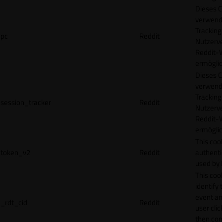
Dieses C
verwend
Tracking
pc
Reddit
Nutzerv
Reddit-
ermögli
Dieses C
verwend
Tracking
session_tracker
Reddit
Nutzerv
Reddit-
ermögli
This coo
token_v2
Reddit
authenti
used by 
This coo
identify
event an
_rdt_cid
Reddit
user cli
then con