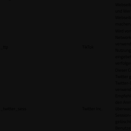
Webseit
und Wer
Webseite
machen
Wird vom
Network
verwend
_ttp
TikTok
Nutzung
eingebet
verfolge
Dieser C
Twitter 
Twitter-
verwend
Empfehl
den Anm
_twitter_sess
Twitter Inc.
überwach
Session-
gelöscht
Benutze