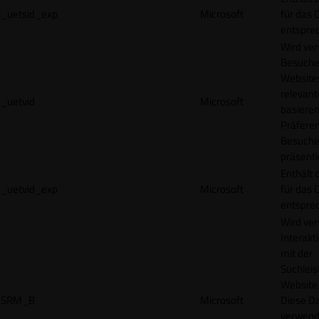
_uetsid_exp
Microsoft
für das 
entspre
Wird ve
Besuche
Websites
relevan
_uetvid
Microsoft
basieren
Präfere
Besuche
präsenti
Enthält 
_uetvid_exp
Microsoft
für das 
entspre
Wird ve
Interakt
mit der
Suchleis
Website 
SRM_B
Microsoft
Diese D
verwend