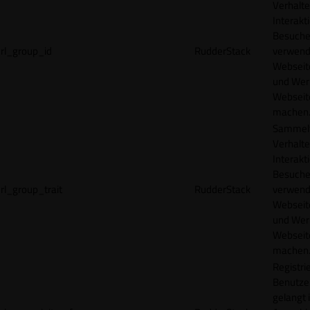
Verhalte
Interakt
Besucher
rl_group_id
RudderStack
verwend
Webseit
und Wer
Webseite
machen
Sammelt
Verhalte
Interakt
Besucher
rl_group_trait
RudderStack
verwend
Webseit
und Wer
Webseite
machen
Registrie
Benutze
gelangt 