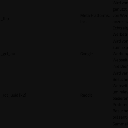
Wird vo
genutzt,
Meta Platforms,
von Wer
_fbp
Inc.
anzuzeig
Echtzeit
Werbetr
Wird vo
zum Exp
_gcl_au
Google
Werbung
Webseit
ihre Die
Wird ve
Besuche
Webseite
um rele
_rdt_uuid [x2]
Reddit
basieren
Präfere
Besuche
präsenti
Sammelt