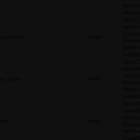
Betreibe
die Webs
Dieses C
verwend
Tracking
edgebucket
Reddit
Nutzerv
Reddit-
ermögli
Dieses C
verwend
Tracking
eu_cookie
Reddit
Nutzerv
Reddit-
ermögli
Dieses C
verwend
Tracking
loid
Reddit
Nutzerv
Reddit-
ermögli