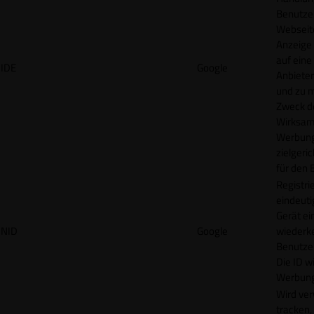
Benutzer
Webseit
Anzeige
auf eine
IDE
Google
Anbieter
und zu 
Zweck d
Wirksamk
Werbung
zielgeri
für den 
Registrie
eindeuti
Gerät ei
NID
Google
wiederk
Benutzers
Die ID wi
Werbung
Wird ve
tracken,