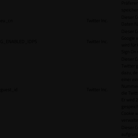
Präfere
speicher
Dieser C
eu_cn
Twitter Inc.
Daten fü
Dieser C
Google 
G_ENABLED_IDPS
Twitter Inc.
wird für
Sign On
Dieser C
Twitter 
dazu, de
einer ei
Nummer z
guest_id
Twitter Inc.
die Twit
Er wird 2
gespeich
Cookie w
verwalte
Dieser C
aufgrund