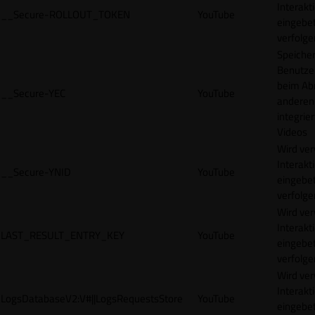
Interakt
__Secure-ROLLOUT_TOKEN
YouTube
eingebet
verfolge
Speicher
Benutze
beim Abr
__Secure-YEC
YouTube
anderen
integrie
Videos
Wird ve
Interakt
__Secure-YNID
YouTube
eingebet
verfolge
Wird ve
Interakt
LAST_RESULT_ENTRY_KEY
YouTube
eingebet
verfolge
Wird ve
Interakt
LogsDatabaseV2:V#||LogsRequestsStore
YouTube
eingebet