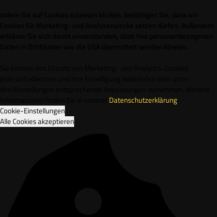
Indem Sie auf Cookies zulassen klicken, bestätigen Sie, dass wir
Cookies für Marketing- und Analysezwecke setzen dürfen. Außerdem
erklären Sie sich damit einverstanden, dass Ihre personenbezogenen
Daten in Drittländer wie die USA übermittelt werden können.
Sie können den Einsatz von Marketing- und Analytics-Cookies
jederzeit ablehnen und Ihre Einwilligung widerrufen oder unter
den Einstellungen entsprechende Anpassungen vornehmen. Weitere
Informationen finden Sie in unserer
Datenschutzerklärung
.
Cookie-Einstellungen
Alle Cookies akzeptieren