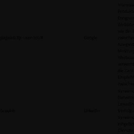
Interes
Produkt
Ereigni
Websites
wie der
pagead/1p-user-list/#
Google
zwische
navigiert
Messun
Werbea
verwende
die Zahl
Empfehl
zwische
Verwend
Network
LinkedIn 
bcookie
LinkedIn
Verfolgu
Verwend
eingebe
Dienstle