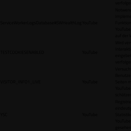
verfolge
Notwendi
Impleme
ServiceWorkerLogsDatabase#SWHealthLog
YouTube
Funktion
YouTube
auf der 
Wird ve
Interakt
TESTCOOKIESENABLED
YouTube
eingebet
verfolge
Versucht
Benutze
VISITOR_INFO1_LIVE
YouTube
Seiten m
YouTube
schätze
Registrie
eindeuti
YSC
YouTube
Statisti
YouTube,
gesehen 