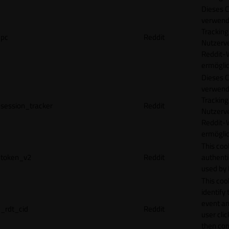
Dieses C
verwend
Tracking
pc
Reddit
Nutzerv
Reddit-
ermögli
Dieses C
verwend
Tracking
session_tracker
Reddit
Nutzerv
Reddit-
ermögli
This coo
token_v2
Reddit
authenti
used by 
This coo
identify
event an
_rdt_cid
Reddit
user cli
then con