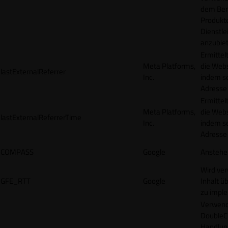
dem Ben
Produkt
Dienstle
anzubiet
Ermittel
Meta Platforms,
die Webs
lastExternalReferrer
Inc.
indem se
Adresse r
Ermittel
Meta Platforms,
die Webs
lastExternalReferrerTime
Inc.
indem se
Adresse r
COMPASS
Google
Anstehe
Wird ve
GFE_RTT
Google
Inhalt ü
zu impl
Verwend
DoubleCl
Handlun