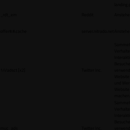
landing 
_rdt_em
Reddit
Anstehe
offer#.#.cache
server.nitrado.net
Anstehe
Sammelt
Verhalte
Interakt
Besucher
1/i/adsct [x2]
Twitter Inc.
verwend
Website
und Wer
Website 
machen
Sammelt
Verhalte
Interakt
Besucher
muc_ads
Twitter Inc.
verwend