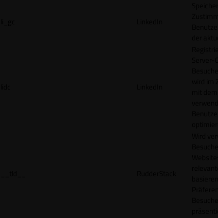
Speicher
Zustimm
li_gc
LinkedIn
Benutzer
der akt
Registri
Server-C
Besucher
wird im
lidc
LinkedIn
mit dem
verwend
Benutze
optimier
Wird ve
Besuche
Websites
relevan
__tld__
RudderStack
basieren
Präfere
Besuche
präsenti