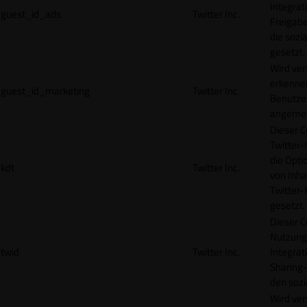
Integrat
guest_id_ads
Twitter Inc.
Freigabe
die sozi
gesetzt.
Wird ve
erkennen
guest_id_marketing
Twitter Inc.
Benutzer
angemeld
Dieser C
Twitter-
die Opti
kdt
Twitter Inc.
von Inha
Twitter-
gesetzt.
Dieser C
Nutzung 
twid
Twitter Inc.
Integrat
Sharing-
den sozi
Wird ve