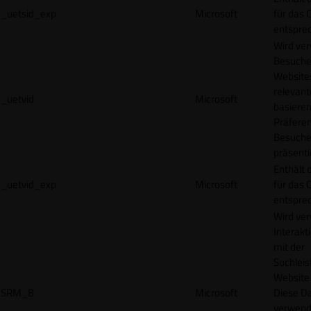
_uetsid_exp
Microsoft
für das 
entspre
Wird ve
Besuche
Websites
relevan
_uetvid
Microsoft
basieren
Präfere
Besuche
präsenti
Enthält 
_uetvid_exp
Microsoft
für das 
entspre
Wird ve
Interakt
mit der
Suchleis
Website 
SRM_B
Microsoft
Diese D
verwend