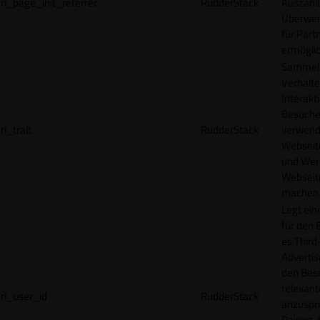
rl_page_init_referrer
RudderStack
Auszahl
Überwei
für Part
ermögli
Sammelt
Verhalte
Interakt
Besucher
rl_trait
RudderStack
verwend
Webseit
und Wer
Webseite
machen
Legt ein
für den 
es Third
Advertis
den Bes
relevan
rl_user_id
RudderStack
anzuspr
Pairing-