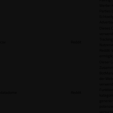
Werbe-H
Parties b
Echtzeit
Advertis
Dieses C
verwend
Tracking
csv
Reddit
Nutzerv
Reddit-
ermögli
Dieser C
Zusamme
BotMana
der Webs
verwend
Funktion
datadome
Reddit
kategori
generier
potenziel
versuche