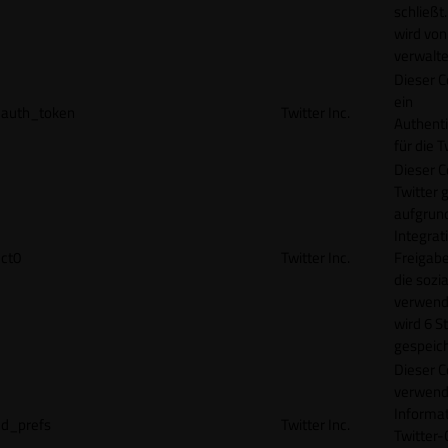
schließt
wird von
verwalte
Dieser C
ein
auth_token
Twitter Inc.
Authenti
für die 
Dieser C
Twitter 
aufgrund
Integrat
ct0
Twitter Inc.
Freigabe
die sozi
verwend
wird 6 S
gespeich
Dieser C
verwend
Informat
d_prefs
Twitter Inc.
Twitter-