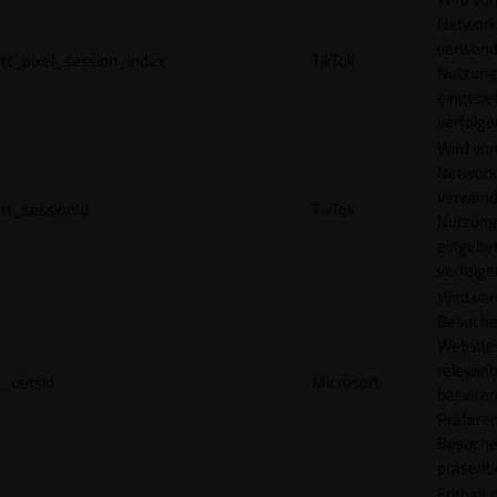
Network
verwend
tt_pixel_session_index
TikTok
Nutzung
eingebet
verfolge
Wird vom
Network
verwend
tt_sessionId
TikTok
Nutzung
eingebet
verfolge
Wird ve
Besuche
Websites
relevan
_uetsid
Microsoft
basieren
Präfere
Besuche
präsenti
Enthält 