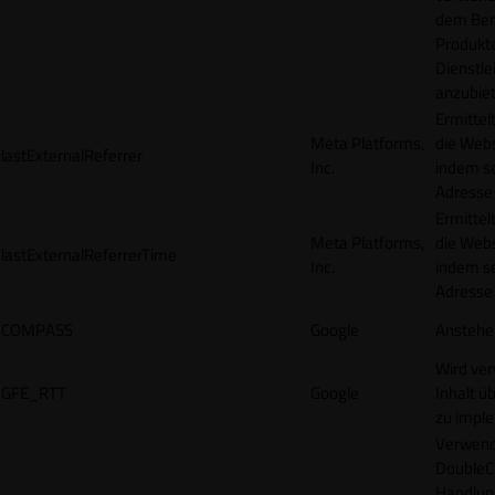
dem Ben
Produkt
Dienstle
anzubiet
Ermittel
Meta Platforms,
die Webs
lastExternalReferrer
Inc.
indem se
Adresse r
Ermittel
Meta Platforms,
die Webs
lastExternalReferrerTime
Inc.
indem se
Adresse r
COMPASS
Google
Anstehe
Wird ve
GFE_RTT
Google
Inhalt ü
zu impl
Verwend
DoubleCl
Handlun