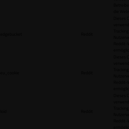
Betreibe
die Webs
Dieses C
verwend
Tracking
edgebucket
Reddit
Nutzerv
Reddit-
ermögli
Dieses C
verwend
Tracking
eu_cookie
Reddit
Nutzerv
Reddit-
ermögli
Dieses C
verwend
Tracking
loid
Reddit
Nutzerv
Reddit-
ermögli