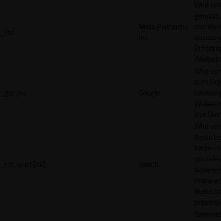
Wird vo
genutzt,
Meta Platforms,
von Wer
_fbp
Inc.
anzuzeig
Echtzeit
Werbetr
Wird vo
zum Exp
_gcl_au
Google
Werbung
Webseit
ihre Die
Wird ve
Besuche
Webseite
um rele
_rdt_uuid [x2]
Reddit
basieren
Präfere
Besuche
präsenti
Sammelt