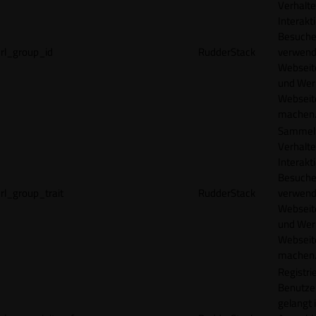
Verhalte
Interakt
Besucher
rl_group_id
RudderStack
verwend
Webseit
und Wer
Webseite
machen
Sammelt
Verhalte
Interakt
Besucher
rl_group_trait
RudderStack
verwend
Webseit
und Wer
Webseite
machen
Registrie
Benutze
gelangt 