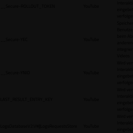
Interakt
__Secure-ROLLOUT_TOKEN
YouTube
eingebet
verfolge
Speicher
Benutze
beim Abr
__Secure-YEC
YouTube
anderen
integrie
Videos
Wird ve
Interakt
__Secure-YNID
YouTube
eingebet
verfolge
Wird ve
Interakt
LAST_RESULT_ENTRY_KEY
YouTube
eingebet
verfolge
Wird ve
Interakt
LogsDatabaseV2:V#||LogsRequestsStore
YouTube
eingebet