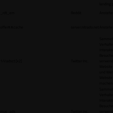
landing 
_rdt_em
Reddit
Anstehe
offer#.#.cache
server.nitrado.net
Anstehe
Sammelt
Verhalte
Interakt
Besucher
1/i/adsct [x2]
Twitter Inc.
verwend
Website
und Wer
Website 
machen
Sammelt
Verhalte
Interakt
Besucher
muc_ads
Twitter Inc.
verwend