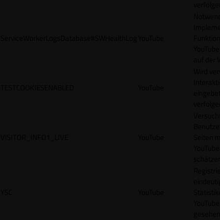
verfolge
Notwendi
Impleme
ServiceWorkerLogsDatabase#SWHealthLog
YouTube
Funktion
YouTube
auf der 
Wird ve
Interakt
TESTCOOKIESENABLED
YouTube
eingebet
verfolge
Versucht
Benutze
VISITOR_INFO1_LIVE
YouTube
Seiten m
YouTube
schätze
Registrie
eindeuti
YSC
YouTube
Statisti
YouTube,
gesehen 