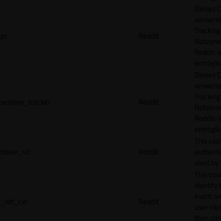
Dieses C
verwend
Tracking
pc
Reddit
Nutzerv
Reddit-
ermögli
Dieses C
verwend
Tracking
session_tracker
Reddit
Nutzerv
Reddit-
ermögli
This coo
token_v2
Reddit
authenti
used by 
This coo
identify
event an
_rdt_cid
Reddit
user cli
then con