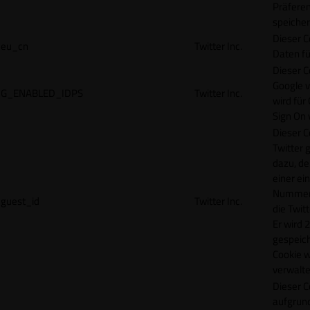
Präfere
speicher
Dieser C
eu_cn
Twitter Inc.
Daten fü
Dieser C
Google 
G_ENABLED_IDPS
Twitter Inc.
wird für
Sign On
Dieser C
Twitter 
dazu, de
einer ei
Nummer z
guest_id
Twitter Inc.
die Twit
Er wird 2
gespeich
Cookie w
verwalte
Dieser C
aufgrund