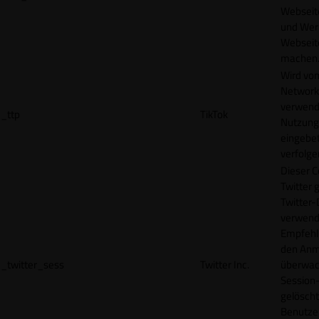
Webseit
und Wer
Webseite
machen
Wird vom
Network
verwend
_ttp
TikTok
Nutzung
eingebet
verfolge
Dieser C
Twitter 
Twitter-
verwend
Empfehl
den Anm
_twitter_sess
Twitter Inc.
überwach
Session-
gelöscht
Benutze