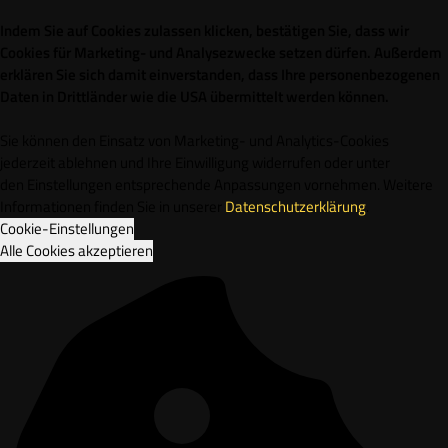
Indem Sie auf Cookies zulassen klicken, bestätigen Sie, dass wir
Cookies für Marketing- und Analysezwecke setzen dürfen. Außerdem
erklären Sie sich damit einverstanden, dass Ihre personenbezogenen
Daten in Drittländer wie die USA übermittelt werden können.
Sie können den Einsatz von Marketing- und Analytics-Cookies
jederzeit ablehnen und Ihre Einwilligung widerrufen oder unter
den Einstellungen entsprechende Anpassungen vornehmen. Weitere
Informationen finden Sie in unserer
Datenschutzerklärung
.
Cookie-Einstellungen
Alle Cookies akzeptieren