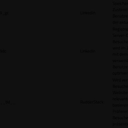
Speicher
Zustimm
li_gc
LinkedIn
Benutzer
der akt
Registri
Server-C
Besucher
wird im
lidc
LinkedIn
mit dem
verwend
Benutze
optimier
Wird ve
Besuche
Websites
relevan
__tld__
RudderStack
basieren
Präfere
Besuche
präsenti