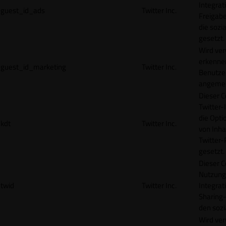
Integrat
guest_id_ads
Twitter Inc.
Freigabe
die sozi
gesetzt.
Wird ve
erkennen
guest_id_marketing
Twitter Inc.
Benutzer
angemeld
Dieser C
Twitter-
die Opti
kdt
Twitter Inc.
von Inha
Twitter-
gesetzt.
Dieser C
Nutzung 
twid
Twitter Inc.
Integrat
Sharing-
den sozi
Wird ve