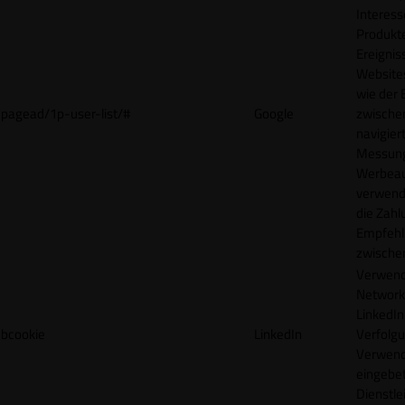
Interes
Produkt
Ereigni
Websites
wie der
pagead/1p-user-list/#
Google
zwische
navigiert
Messun
Werbea
verwende
die Zahl
Empfehl
zwische
Verwend
Network
LinkedIn 
bcookie
LinkedIn
Verfolgu
Verwend
eingebe
Dienstle