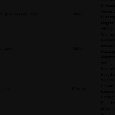
Network
verwend
tt_pixel_session_index
TikTok
Nutzung
eingebet
verfolge
Wird vom
Network
verwend
tt_sessionId
TikTok
Nutzung
eingebet
verfolge
Wird ve
Besuche
Websites
relevan
_uetsid
Microsoft
basieren
Präfere
Besuche
präsenti
Enthält 