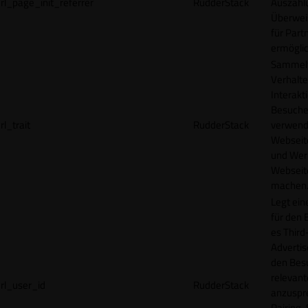
rl_page_init_referrer
RudderStack
Auszahl
Überwei
für Part
ermögli
Sammelt
Verhalte
Interakt
Besucher
rl_trait
RudderStack
verwend
Webseit
und Wer
Webseite
machen
Legt ein
für den 
es Third
Advertis
den Bes
relevan
rl_user_id
RudderStack
anzuspr
Pairing-