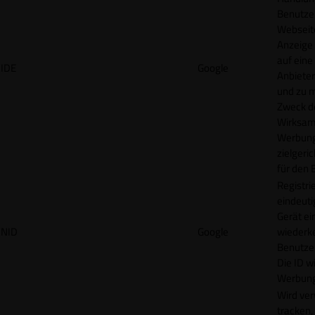
Benutzer
Webseit
Anzeige
auf eine
IDE
Google
Anbieter
und zu 
Zweck d
Wirksamk
Werbung
zielgeri
für den 
Registrie
eindeuti
Gerät ei
NID
Google
wiederk
Benutzers
Die ID wi
Werbung
Wird ve
tracken,