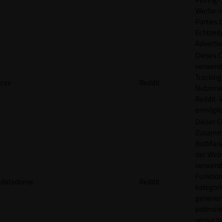
Werbe-H
Parties b
Echtzeit
Advertis
Dieses C
verwend
Tracking
csv
Reddit
Nutzerv
Reddit-
ermögli
Dieser C
Zusamme
BotMana
der Webs
verwend
Funktion
datadome
Reddit
kategori
generier
potenziel
versuche