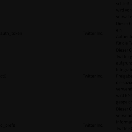
schließt
wird von
verwalte
Dieser C
ein
auth_token
Twitter Inc.
Authenti
für die 
Dieser C
Twitter 
aufgrund
Integrat
ct0
Twitter Inc.
Freigabe
die sozi
verwend
wird 6 S
gespeich
Dieser C
verwend
Informat
d_prefs
Twitter Inc.
Twitter-