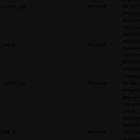
_uetsid_exp
Microsoft
für das 
entspre
Wird ve
Besuche
Websites
relevan
_uetvid
Microsoft
basieren
Präfere
Besuche
präsenti
Enthält 
_uetvid_exp
Microsoft
für das 
entspre
Wird ve
Interakt
mit der
Suchleis
Website 
SRM_B
Microsoft
Diese D
verwend