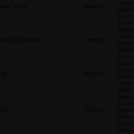
Integrat
guest_id_ads
Twitter Inc.
Freigabe
die sozi
gesetzt.
Wird ve
erkennen
guest_id_marketing
Twitter Inc.
Benutzer
angemeld
Dieser C
Twitter-
die Opti
kdt
Twitter Inc.
von Inha
Twitter-
gesetzt.
Dieser C
Nutzung 
twid
Twitter Inc.
Integrat
Sharing-
den sozi
Wird ve