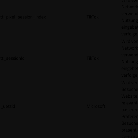
Network
verwend
tt_pixel_session_index
TikTok
Nutzung
eingebet
verfolge
Wird vom
Network
verwend
tt_sessionId
TikTok
Nutzung
eingebet
verfolge
Wird ve
Besuche
Websites
relevan
_uetsid
Microsoft
basieren
Präfere
Besuche
präsenti
Enthält 