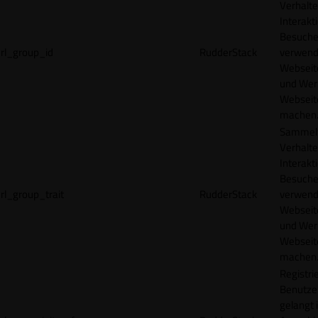
Verhalte
Interakt
Besucher
rl_group_id
RudderStack
verwend
Webseit
und Wer
Webseite
machen
Sammelt
Verhalte
Interakt
Besucher
rl_group_trait
RudderStack
verwend
Webseit
und Wer
Webseite
machen
Registrie
Benutze
gelangt 