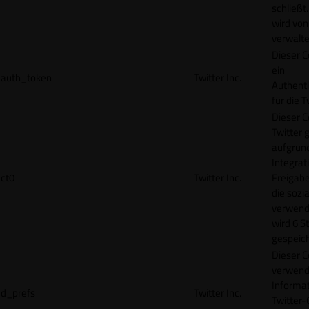
schließt
wird von
verwalte
Dieser C
ein
auth_token
Twitter Inc.
Authenti
für die 
Dieser C
Twitter 
aufgrund
Integrat
ct0
Twitter Inc.
Freigabe
die sozi
verwend
wird 6 S
gespeich
Dieser C
verwend
Informat
d_prefs
Twitter Inc.
Twitter-