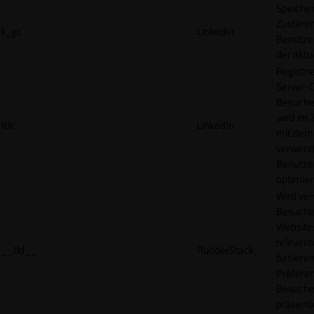
Speicher
Zustimm
li_gc
LinkedIn
Benutzer
der akt
Registri
Server-C
Besucher
wird im
lidc
LinkedIn
mit dem
verwend
Benutze
optimier
Wird ve
Besuche
Websites
relevan
__tld__
RudderStack
basieren
Präfere
Besuche
präsenti