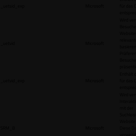
_uetsid_exp
Microsoft
für das 
entspre
Wird ve
Besuche
Websites
relevan
_uetvid
Microsoft
basieren
Präfere
Besuche
präsenti
Enthält 
_uetvid_exp
Microsoft
für das 
entspre
Wird ve
Interakt
mit der
Suchleis
Website 
SRM_B
Microsoft
Diese D
verwend