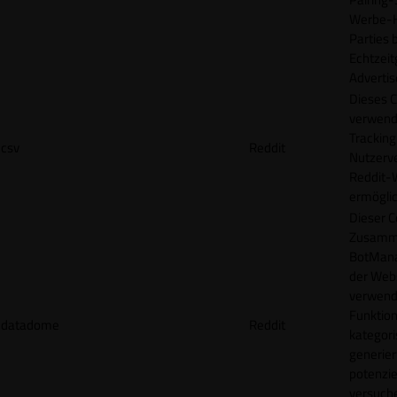
Werbe-H
Parties b
Echtzeit
Advertis
Dieses C
verwend
Tracking
csv
Reddit
Nutzerv
Reddit-
ermögli
Dieser C
Zusamme
BotMana
der Webs
verwend
Funktion
datadome
Reddit
kategori
generier
potenziel
versuche