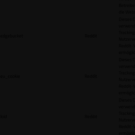
Betreibe
die Webs
Dieses C
verwend
Tracking
edgebucket
Reddit
Nutzerv
Reddit-
ermögli
Dieses C
verwend
Tracking
eu_cookie
Reddit
Nutzerv
Reddit-
ermögli
Dieses C
verwend
Tracking
loid
Reddit
Nutzerv
Reddit-
ermögli