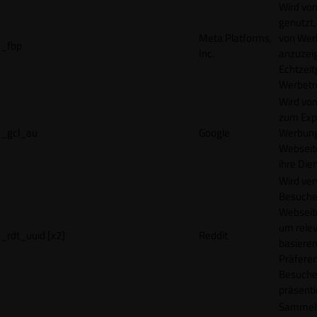
Wird vo
genutzt,
Meta Platforms,
von Wer
_fbp
Inc.
anzuzeig
Echtzeit
Werbetr
Wird vo
zum Exp
_gcl_au
Google
Werbung
Webseit
ihre Die
Wird ve
Besuche
Webseite
um rele
_rdt_uuid [x2]
Reddit
basieren
Präfere
Besuche
präsenti
Sammelt