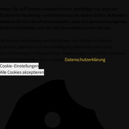
Indem Sie auf Cookies zulassen klicken, bestätigen Sie, dass wir
Cookies für Marketing- und Analysezwecke setzen dürfen. Außerdem
erklären Sie sich damit einverstanden, dass Ihre personenbezogenen
Daten in Drittländer wie die USA übermittelt werden können.
Sie können den Einsatz von Marketing- und Analytics-Cookies
jederzeit ablehnen und Ihre Einwilligung widerrufen oder unter
den Einstellungen entsprechende Anpassungen vornehmen. Weitere
Informationen finden Sie in unserer
Datenschutzerklärung
.
Cookie-Einstellungen
Alle Cookies akzeptieren