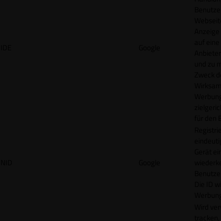
Benutzer
Webseit
Anzeige
auf eine
IDE
Google
Anbieter
und zu 
Zweck d
Wirksamk
Werbung
zielgeri
für den 
Registrie
eindeuti
Gerät ei
NID
Google
wiederk
Benutzers
Die ID wi
Werbung
Wird ve
tracken,