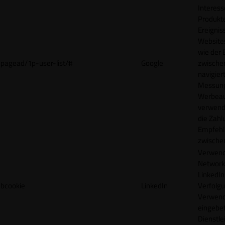
Interes
Produkt
Ereigni
Websites
wie der
pagead/1p-user-list/#
Google
zwische
navigiert
Messun
Werbea
verwende
die Zahl
Empfehl
zwische
Verwend
Network
LinkedIn 
bcookie
LinkedIn
Verfolgu
Verwend
eingebe
Dienstle