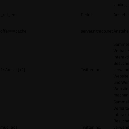
landing 
_rdt_em
Reddit
Anstehe
offer#.#.cache
server.nitrado.net
Anstehe
Sammelt
Verhalte
Interakt
Besucher
1/i/adsct [x2]
Twitter Inc.
verwend
Website
und Wer
Website 
machen
Sammelt
Verhalte
Interakt
Besucher
muc_ads
Twitter Inc.
verwend