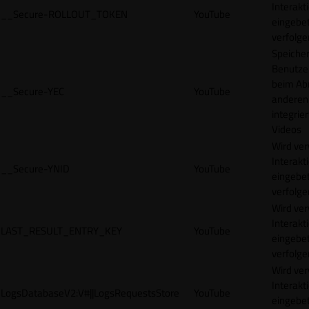
Interakt
__Secure-ROLLOUT_TOKEN
YouTube
eingebet
verfolge
Speicher
Benutze
beim Abr
__Secure-YEC
YouTube
anderen
integrie
Videos
Wird ve
Interakt
__Secure-YNID
YouTube
eingebet
verfolge
Wird ve
Interakt
LAST_RESULT_ENTRY_KEY
YouTube
eingebet
verfolge
Wird ve
Interakt
LogsDatabaseV2:V#||LogsRequestsStore
YouTube
eingebet