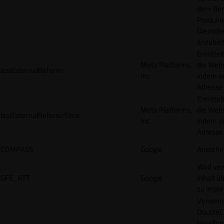
dem Ben
Produkt
Dienstle
anzubiet
Ermittel
Meta Platforms,
die Webs
lastExternalReferrer
Inc.
indem se
Adresse r
Ermittel
Meta Platforms,
die Webs
lastExternalReferrerTime
Inc.
indem se
Adresse r
COMPASS
Google
Anstehe
Wird ve
GFE_RTT
Google
Inhalt ü
zu impl
Verwend
DoubleCl
Handlun