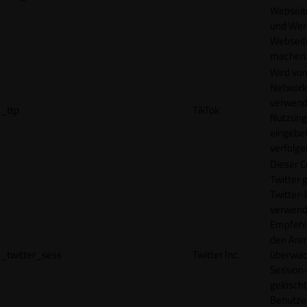
Webseit
und Wer
Webseite
machen
Wird vom
Network
verwend
_ttp
TikTok
Nutzung
eingebet
verfolge
Dieser C
Twitter 
Twitter-
verwend
Empfehl
den Anm
_twitter_sess
Twitter Inc.
überwach
Session-
gelöscht
Benutze