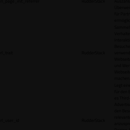
rl_page_init_referrer
RudderStack
Auszahl
Überwei
für Part
ermögli
Sammelt
Verhalte
Interakt
Besucher
rl_trait
RudderStack
verwend
Webseit
und Wer
Webseite
machen
Legt ein
für den 
es Third
Advertis
den Bes
relevan
rl_user_id
RudderStack
anzuspr
Pairing-