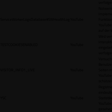
verfolge
Notwendi
Impleme
ServiceWorkerLogsDatabase#SWHealthLog
YouTube
Funktion
YouTube
auf der 
Wird ve
Interakt
TESTCOOKIESENABLED
YouTube
eingebet
verfolge
Versucht
Benutze
VISITOR_INFO1_LIVE
YouTube
Seiten m
YouTube
schätze
Registrie
eindeuti
YSC
YouTube
Statisti
YouTube,
gesehen 