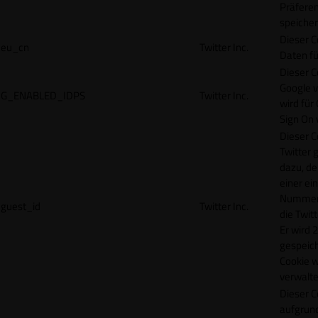
Präfere
speicher
Dieser C
eu_cn
Twitter Inc.
Daten fü
Dieser C
Google 
G_ENABLED_IDPS
Twitter Inc.
wird für
Sign On
Dieser C
Twitter 
dazu, de
einer ei
Nummer z
guest_id
Twitter Inc.
die Twit
Er wird 2
gespeich
Cookie w
verwalte
Dieser C
aufgrund