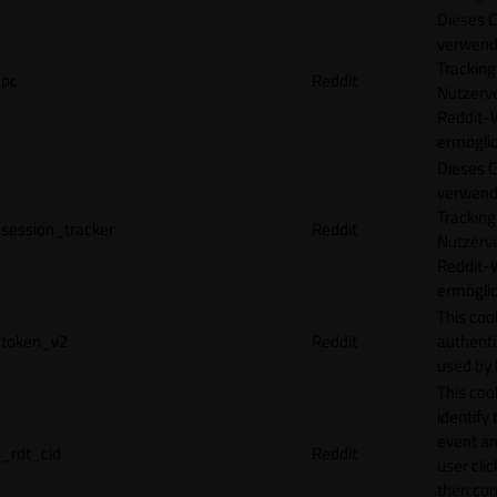
Dieses C
verwend
Tracking
pc
Reddit
Nutzerv
Reddit-
ermögli
Dieses C
verwend
Tracking
session_tracker
Reddit
Nutzerv
Reddit-
ermögli
This coo
token_v2
Reddit
authenti
used by 
This coo
identify
event an
_rdt_cid
Reddit
user cli
then con