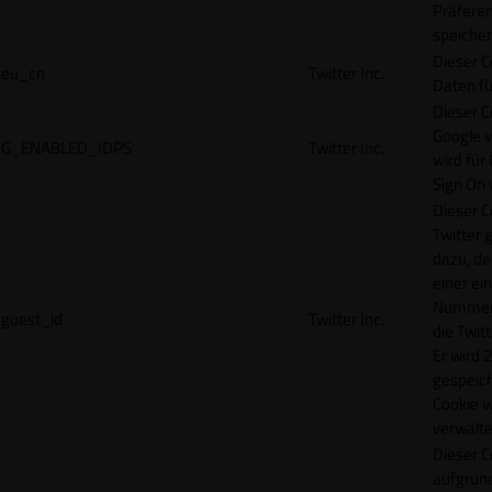
Präfere
speicher
Dieser C
eu_cn
Twitter Inc.
Daten fü
Dieser C
Google 
G_ENABLED_IDPS
Twitter Inc.
wird für
Sign On
Dieser C
Twitter 
dazu, de
einer ei
Nummer z
guest_id
Twitter Inc.
die Twit
Er wird 2
gespeich
Cookie w
verwalte
Dieser C
aufgrund