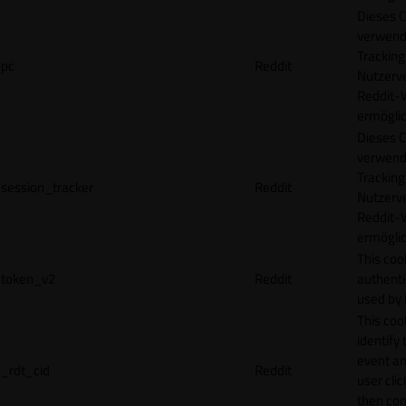
Dieses C
verwend
Tracking
pc
Reddit
Nutzerv
Reddit-
ermögli
Dieses C
verwend
Tracking
session_tracker
Reddit
Nutzerv
Reddit-
ermögli
This coo
token_v2
Reddit
authenti
used by 
This coo
identify
event an
_rdt_cid
Reddit
user cli
then con