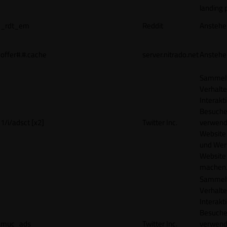
landing 
_rdt_em
Reddit
Anstehe
offer#.#.cache
server.nitrado.net
Anstehe
Sammelt
Verhalte
Interakt
Besucher
1/i/adsct [x2]
Twitter Inc.
verwend
Website
und Wer
Website 
machen
Sammelt
Verhalte
Interakt
Besucher
muc_ads
Twitter Inc.
verwend