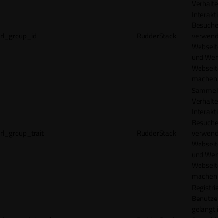
Verhalte
Interakt
Besucher
rl_group_id
RudderStack
verwend
Webseit
und Wer
Webseite
machen
Sammelt
Verhalte
Interakt
Besucher
rl_group_trait
RudderStack
verwend
Webseit
und Wer
Webseite
machen
Registrie
Benutze
gelangt 