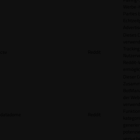
Werbe-H
Parties b
Echtzeit
Advertis
Dieses C
verwend
Tracking
csv
Reddit
Nutzerv
Reddit-
ermögli
Dieser C
Zusamme
BotMana
der Webs
verwend
Funktion
datadome
Reddit
kategori
generier
potenziel
versuche