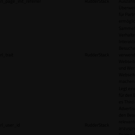
rl_page_init_referrer
RudderStack
Auszahl
Überwei
für Part
ermögli
Sammelt
Verhalte
Interakt
Besucher
rl_trait
RudderStack
verwend
Webseit
und Wer
Webseite
machen
Legt ein
für den 
es Third
Advertis
den Bes
relevan
rl_user_id
RudderStack
anzuspr
Pairing-