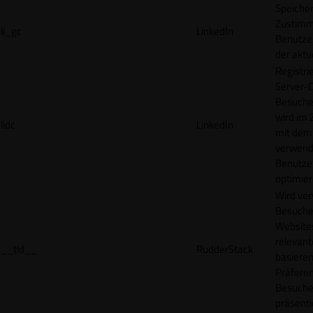
Speicher
Zustimm
li_gc
LinkedIn
Benutzer
der akt
Registri
Server-C
Besucher
wird im
lidc
LinkedIn
mit dem
verwend
Benutze
optimier
Wird ve
Besuche
Websites
relevan
__tld__
RudderStack
basieren
Präfere
Besuche
präsenti