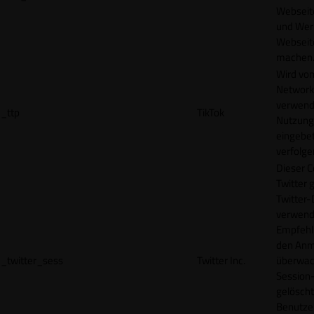
Webseit
und Wer
Webseite
machen
Wird vom
Network
verwend
_ttp
TikTok
Nutzung
eingebet
verfolge
Dieser C
Twitter 
Twitter-
verwend
Empfehl
den Anm
_twitter_sess
Twitter Inc.
überwach
Session-
gelöscht
Benutze