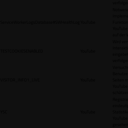
verfolge
Notwendi
Impleme
ServiceWorkerLogsDatabase#SWHealthLog
YouTube
Funktion
YouTube
auf der 
Wird ve
Interakt
TESTCOOKIESENABLED
YouTube
eingebet
verfolge
Versucht
Benutze
VISITOR_INFO1_LIVE
YouTube
Seiten m
YouTube
schätze
Registrie
eindeuti
YSC
YouTube
Statisti
YouTube,
gesehen 