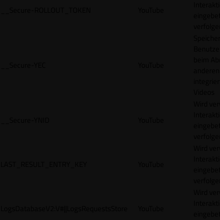
Interakt
__Secure-ROLLOUT_TOKEN
YouTube
eingebet
verfolge
Speicher
Benutze
beim Abr
__Secure-YEC
YouTube
anderen
integrie
Videos
Wird ve
Interakt
__Secure-YNID
YouTube
eingebet
verfolge
Wird ve
Interakt
LAST_RESULT_ENTRY_KEY
YouTube
eingebet
verfolge
Wird ve
Interakt
LogsDatabaseV2:V#||LogsRequestsStore
YouTube
eingebet