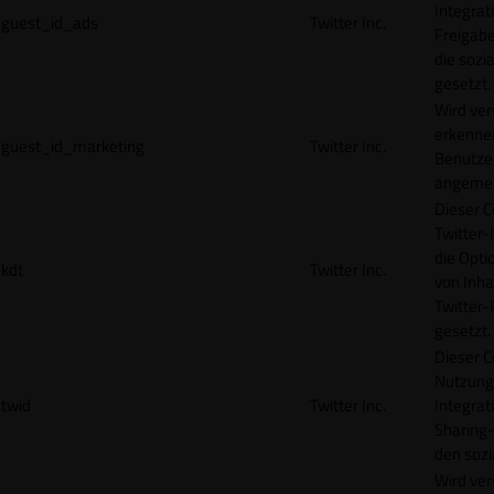
Integrat
guest_id_ads
Twitter Inc.
Freigabe
die sozi
gesetzt.
Wird ve
erkennen
guest_id_marketing
Twitter Inc.
Benutzer
angemeld
Dieser C
Twitter-
die Opti
kdt
Twitter Inc.
von Inha
Twitter-
gesetzt.
Dieser C
Nutzung 
twid
Twitter Inc.
Integrat
Sharing-
den sozi
Wird ve