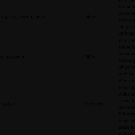
Network
verwend
tt_pixel_session_index
TikTok
Nutzung
eingebet
verfolge
Wird vom
Network
verwend
tt_sessionId
TikTok
Nutzung
eingebet
verfolge
Wird ve
Besuche
Websites
relevan
_uetsid
Microsoft
basieren
Präfere
Besuche
präsenti
Enthält 