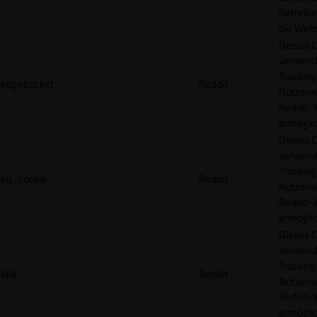
Betreibe
die Webs
Dieses C
verwend
Tracking
edgebucket
Reddit
Nutzerv
Reddit-
ermögli
Dieses C
verwend
Tracking
eu_cookie
Reddit
Nutzerv
Reddit-
ermögli
Dieses C
verwend
Tracking
loid
Reddit
Nutzerv
Reddit-
ermögli