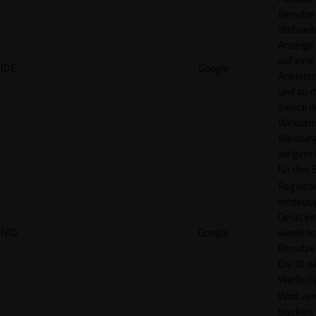
Benutzer
Webseit
Anzeige
auf eine
IDE
Google
Anbieter
und zu 
Zweck d
Wirksamk
Werbung
zielgeri
für den 
Registrie
eindeuti
Gerät ei
NID
Google
wiederk
Benutzers
Die ID wi
Werbung
Wird ve
tracken,