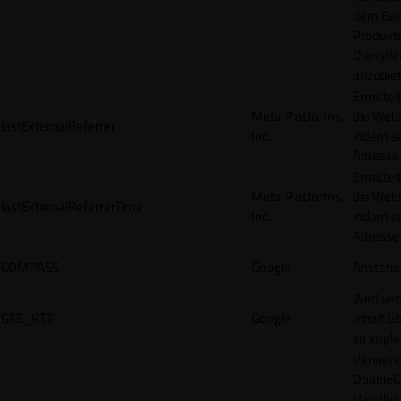
dem Ben
Produkt
Dienstle
anzubiet
Ermittel
Meta Platforms,
die Webs
lastExternalReferrer
Inc.
indem se
Adresse r
Ermittel
Meta Platforms,
die Webs
lastExternalReferrerTime
Inc.
indem se
Adresse r
COMPASS
Google
Anstehe
Wird ve
GFE_RTT
Google
Inhalt ü
zu impl
Verwend
DoubleCl
Handlun