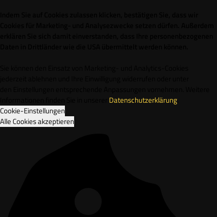
Indem Sie auf Cookies zulassen klicken, bestätigen Sie, dass wir
Cookies für Marketing- und Analysezwecke setzen dürfen. Außerdem
erklären Sie sich damit einverstanden, dass Ihre personenbezogenen
Daten in Drittländer wie die USA übermittelt werden können.
Sie können den Einsatz von Marketing- und Analytics-Cookies
jederzeit ablehnen und Ihre Einwilligung widerrufen oder unter
den Einstellungen entsprechende Anpassungen vornehmen. Weitere
Informationen finden Sie in unserer
Datenschutzerklärung
.
Cookie-Einstellungen
Alle Cookies akzeptieren