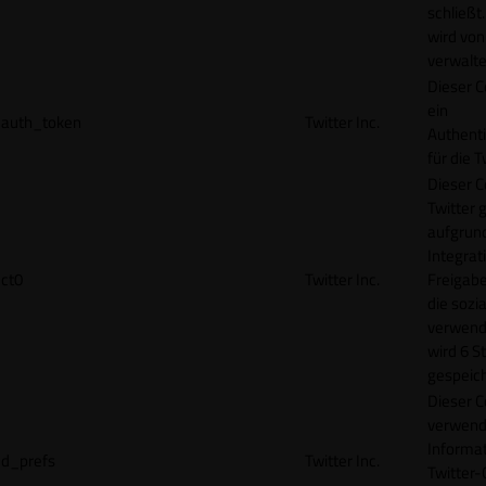
schließt
wird von
verwalte
Dieser C
ein
auth_token
Twitter Inc.
Authenti
für die 
Dieser C
Twitter 
aufgrund
Integrat
ct0
Twitter Inc.
Freigabe
die sozi
verwend
wird 6 S
gespeich
Dieser C
verwend
Informat
d_prefs
Twitter Inc.
Twitter-