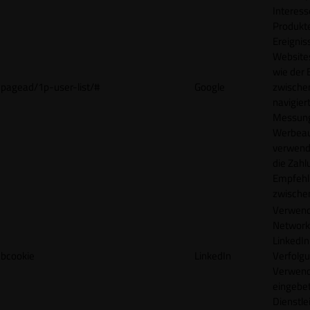
Interes
Produkt
Ereigni
Websites
wie der
pagead/1p-user-list/#
Google
zwische
navigiert
Messun
Werbea
verwende
die Zahl
Empfehl
zwische
Verwend
Network
LinkedIn 
bcookie
LinkedIn
Verfolgu
Verwend
eingebe
Dienstle