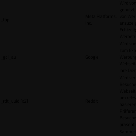
Wird vo
genutzt,
Meta Platforms,
von Wer
_fbp
Inc.
anzuzeig
Echtzeit
Werbetr
Wird vo
zum Exp
_gcl_au
Google
Werbung
Webseit
ihre Die
Wird ve
Besuche
Webseite
um rele
_rdt_uuid [x2]
Reddit
basieren
Präfere
Besuche
präsenti
Sammelt