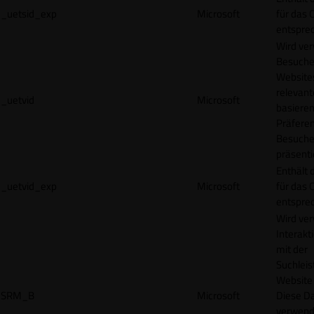
_uetsid_exp
Microsoft
für das 
entspre
Wird ve
Besuche
Websites
relevan
_uetvid
Microsoft
basieren
Präfere
Besuche
präsenti
Enthält 
_uetvid_exp
Microsoft
für das 
entspre
Wird ve
Interakt
mit der
Suchleis
Website 
SRM_B
Microsoft
Diese D
verwend