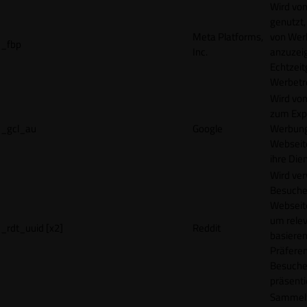
Wird vo
genutzt,
Meta Platforms,
von Wer
_fbp
Inc.
anzuzeig
Echtzeit
Werbetr
Wird vo
zum Exp
_gcl_au
Google
Werbung
Webseit
ihre Die
Wird ve
Besuche
Webseite
um rele
_rdt_uuid [x2]
Reddit
basieren
Präfere
Besuche
präsenti
Sammelt