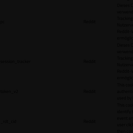
Dieses C
verwend
Tracking
pc
Reddit
Nutzerv
Reddit-
ermögli
Dieses C
verwend
Tracking
session_tracker
Reddit
Nutzerv
Reddit-
ermögli
This coo
token_v2
Reddit
authenti
used by 
This coo
identify
event an
_rdt_cid
Reddit
user cli
then con