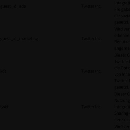
Integrat
guest_id_ads
Twitter Inc.
Freigabe
die sozi
gesetzt.
Wird ve
erkennen
guest_id_marketing
Twitter Inc.
Benutzer
angemeld
Dieser C
Twitter-
die Opti
kdt
Twitter Inc.
von Inha
Twitter-
gesetzt.
Dieser C
Nutzung 
twid
Twitter Inc.
Integrat
Sharing-
den sozi
Wird ve