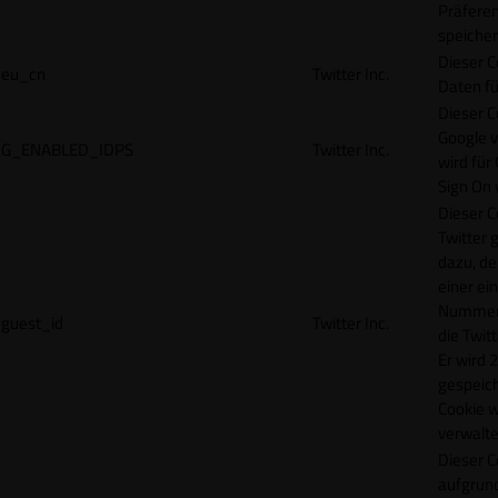
Präfere
speicher
Dieser C
eu_cn
Twitter Inc.
Daten fü
Dieser C
Google 
G_ENABLED_IDPS
Twitter Inc.
wird für
Sign On
Dieser C
Twitter 
dazu, de
einer ei
Nummer z
guest_id
Twitter Inc.
die Twit
Er wird 2
gespeich
Cookie w
verwalte
Dieser C
aufgrund