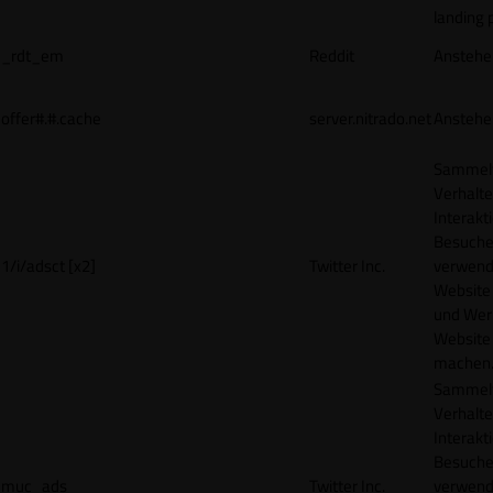
landing 
_rdt_em
Reddit
Anstehe
offer#.#.cache
server.nitrado.net
Anstehe
Sammelt
Verhalte
Interakt
Besucher
1/i/adsct [x2]
Twitter Inc.
verwend
Website
und Wer
Website 
machen
Sammelt
Verhalte
Interakt
Besucher
muc_ads
Twitter Inc.
verwend