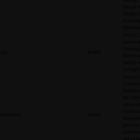
Werbe-H
Parties b
Echtzeit
Advertis
Dieses C
verwend
Tracking
csv
Reddit
Nutzerv
Reddit-
ermögli
Dieser C
Zusamme
BotMana
der Webs
verwend
Funktion
datadome
Reddit
kategori
generier
potenziel
versuche