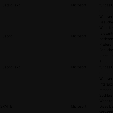
_uetsid_exp
Microsoft
für das 
entspre
Wird ve
Besuche
Websites
relevan
_uetvid
Microsoft
basieren
Präfere
Besuche
präsenti
Enthält 
_uetvid_exp
Microsoft
für das 
entspre
Wird ve
Interakt
mit der
Suchleis
Website 
SRM_B
Microsoft
Diese D
verwend