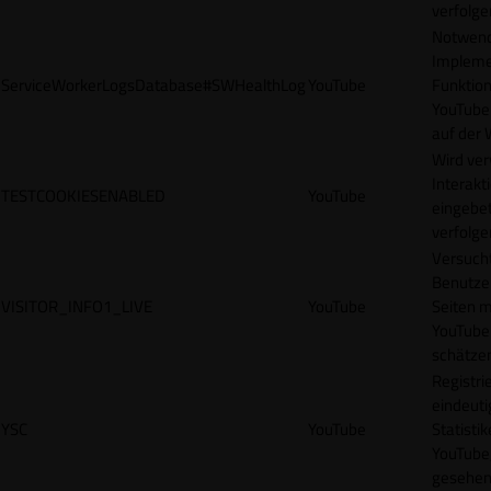
verfolge
Notwendi
Impleme
ServiceWorkerLogsDatabase#SWHealthLog
YouTube
Funktion
YouTube
auf der 
Wird ve
Interakt
TESTCOOKIESENABLED
YouTube
eingebet
verfolge
Versucht
Benutze
VISITOR_INFO1_LIVE
YouTube
Seiten m
YouTube
schätze
Registrie
eindeuti
YSC
YouTube
Statisti
YouTube,
gesehen 