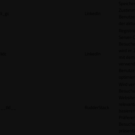
Speicher
Zustimm
li_gc
LinkedIn
Benutzer
der akt
Registri
Server-C
Besucher
wird im
lidc
LinkedIn
mit dem
verwend
Benutze
optimier
Wird ve
Besuche
Websites
relevan
__tld__
RudderStack
basieren
Präfere
Besuche
präsenti