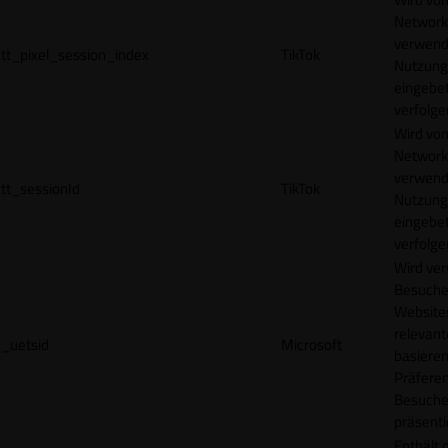
Network
verwend
tt_pixel_session_index
TikTok
Nutzung
eingebet
verfolge
Wird vom
Network
verwend
tt_sessionId
TikTok
Nutzung
eingebet
verfolge
Wird ve
Besuche
Websites
relevan
_uetsid
Microsoft
basieren
Präfere
Besuche
präsenti
Enthält 