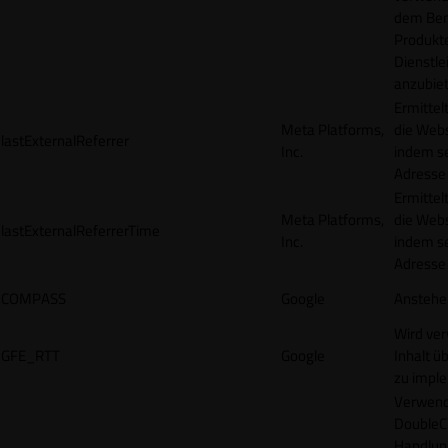
dem Ben
Produkt
Dienstle
anzubiet
Ermittel
Meta Platforms,
die Webs
lastExternalReferrer
Inc.
indem se
Adresse r
Ermittel
Meta Platforms,
die Webs
lastExternalReferrerTime
Inc.
indem se
Adresse r
COMPASS
Google
Anstehe
Wird ve
GFE_RTT
Google
Inhalt ü
zu impl
Verwend
DoubleCl
Handlun