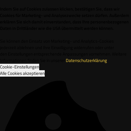
Indem Sie auf Cookies zulassen klicken, bestätigen Sie, dass wir
Cookies für Marketing- und Analysezwecke setzen dürfen. Außerdem
erklären Sie sich damit einverstanden, dass Ihre personenbezogenen
Daten in Drittländer wie die USA übermittelt werden können.
Sie können den Einsatz von Marketing- und Analytics-Cookies
jederzeit ablehnen und Ihre Einwilligung widerrufen oder unter
den Einstellungen entsprechende Anpassungen vornehmen. Weitere
Informationen finden Sie in unserer
Datenschutzerklärung
.
Cookie-Einstellungen
Alle Cookies akzeptieren