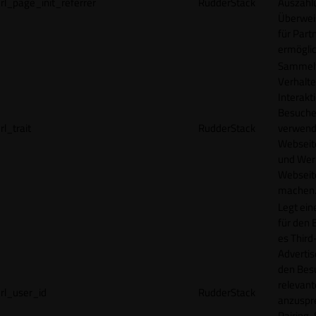
rl_page_init_referrer
RudderStack
Auszahl
Überwei
für Part
ermögli
Sammelt
Verhalte
Interakt
Besucher
rl_trait
RudderStack
verwend
Webseit
und Wer
Webseite
machen
Legt ein
für den 
es Third
Advertis
den Bes
relevan
rl_user_id
RudderStack
anzuspr
Pairing-