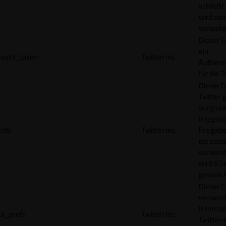
schließt
wird von
verwalte
Dieser C
ein
auth_token
Twitter Inc.
Authenti
für die 
Dieser C
Twitter 
aufgrund
Integrat
ct0
Twitter Inc.
Freigabe
die sozi
verwend
wird 6 S
gespeich
Dieser C
verwend
Informat
d_prefs
Twitter Inc.
Twitter-