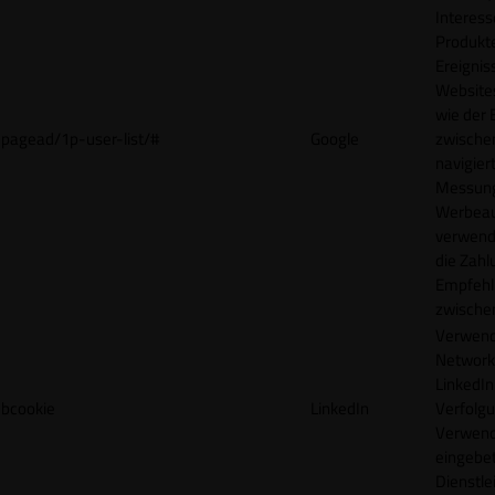
Interes
Produkt
Ereigni
Websites
wie der
pagead/1p-user-list/#
Google
zwische
navigiert
Messun
Werbea
verwende
die Zahl
Empfehl
zwische
Verwend
Network
LinkedIn 
bcookie
LinkedIn
Verfolgu
Verwend
eingebe
Dienstle