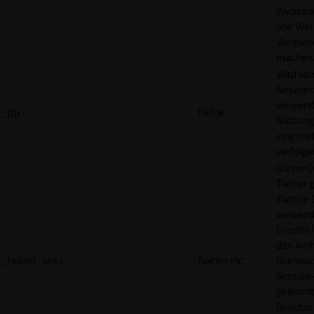
Webseit
und Wer
Webseite
machen
Wird vom
Network
verwend
_ttp
TikTok
Nutzung
eingebet
verfolge
Dieser C
Twitter 
Twitter-
verwend
Empfehl
den Anm
_twitter_sess
Twitter Inc.
überwach
Session-
gelöscht
Benutze