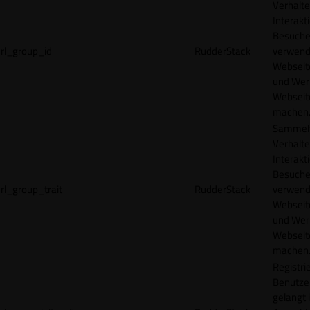
Verhalte
Interakt
Besucher
rl_group_id
RudderStack
verwend
Webseit
und Wer
Webseite
machen
Sammelt
Verhalte
Interakt
Besucher
rl_group_trait
RudderStack
verwend
Webseit
und Wer
Webseite
machen
Registrie
Benutze
gelangt 