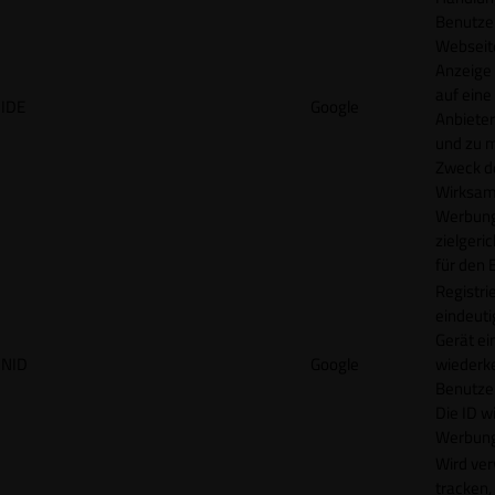
Benutzer
Webseit
Anzeige
auf eine
IDE
Google
Anbieter
und zu 
Zweck d
Wirksamk
Werbung
zielgeri
für den 
Registrie
eindeuti
Gerät ei
NID
Google
wiederk
Benutzers
Die ID wi
Werbung
Wird ve
tracken,