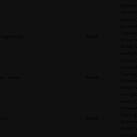
Betreibe
die Webs
Dieses C
verwend
Tracking
edgebucket
Reddit
Nutzerv
Reddit-
ermögli
Dieses C
verwend
Tracking
eu_cookie
Reddit
Nutzerv
Reddit-
ermögli
Dieses C
verwend
Tracking
loid
Reddit
Nutzerv
Reddit-
ermögli