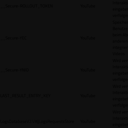
Interakt
__Secure-ROLLOUT_TOKEN
YouTube
eingebet
verfolge
Speicher
Benutze
beim Abr
__Secure-YEC
YouTube
anderen
integrie
Videos
Wird ve
Interakt
__Secure-YNID
YouTube
eingebet
verfolge
Wird ve
Interakt
LAST_RESULT_ENTRY_KEY
YouTube
eingebet
verfolge
Wird ve
Interakt
LogsDatabaseV2:V#||LogsRequestsStore
YouTube
eingebet