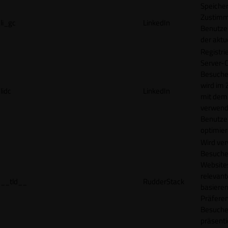
Speicher
Zustimm
li_gc
LinkedIn
Benutzer
der akt
Registri
Server-C
Besucher
wird im
lidc
LinkedIn
mit dem
verwend
Benutze
optimier
Wird ve
Besuche
Websites
relevan
__tld__
RudderStack
basieren
Präfere
Besuche
präsenti