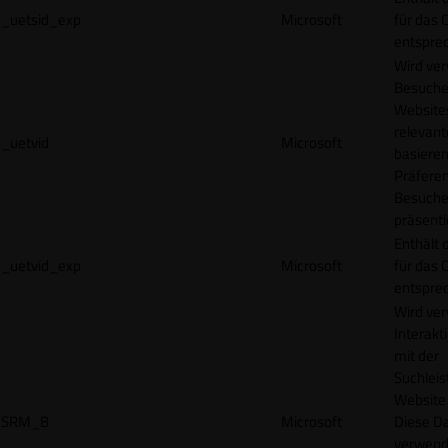
_uetsid_exp
Microsoft
für das 
entspre
Wird ve
Besuche
Websites
relevan
_uetvid
Microsoft
basieren
Präfere
Besuche
präsenti
Enthält 
_uetvid_exp
Microsoft
für das 
entspre
Wird ve
Interakt
mit der
Suchleis
Website 
SRM_B
Microsoft
Diese D
verwend