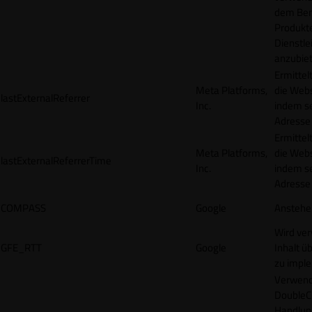
dem Ben
Produkt
Dienstle
anzubiet
Ermittel
Meta Platforms,
die Webs
lastExternalReferrer
Inc.
indem se
Adresse r
Ermittel
Meta Platforms,
die Webs
lastExternalReferrerTime
Inc.
indem se
Adresse r
COMPASS
Google
Anstehe
Wird ve
GFE_RTT
Google
Inhalt ü
zu impl
Verwend
DoubleCl
Handlun