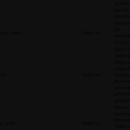
schließt
wird von
verwalte
Dieser C
ein
auth_token
Twitter Inc.
Authenti
für die 
Dieser C
Twitter 
aufgrund
Integrat
ct0
Twitter Inc.
Freigabe
die sozi
verwend
wird 6 S
gespeich
Dieser C
verwend
Informat
d_prefs
Twitter Inc.
Twitter-