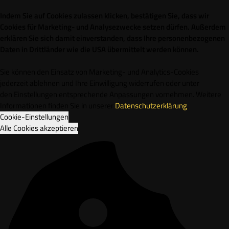
Indem Sie auf Cookies zulassen klicken, bestätigen Sie, dass wir
Cookies für Marketing- und Analysezwecke setzen dürfen. Außerdem
erklären Sie sich damit einverstanden, dass Ihre personenbezogenen
Daten in Drittländer wie die USA übermittelt werden können.
Sie können den Einsatz von Marketing- und Analytics-Cookies
jederzeit ablehnen und Ihre Einwilligung widerrufen oder unter
den Einstellungen entsprechende Anpassungen vornehmen. Weitere
Informationen finden Sie in unserer
Datenschutzerklärung
.
Cookie-Einstellungen
Alle Cookies akzeptieren