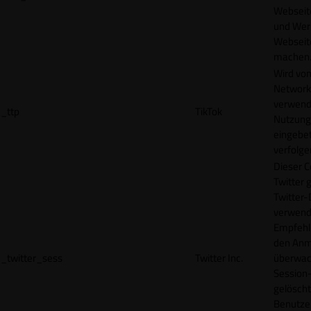
Webseit
und Wer
Webseite
machen
Wird vom
Network
verwend
_ttp
TikTok
Nutzung
eingebet
verfolge
Dieser C
Twitter 
Twitter-
verwend
Empfehl
den Anm
_twitter_sess
Twitter Inc.
überwach
Session-
gelöscht
Benutze