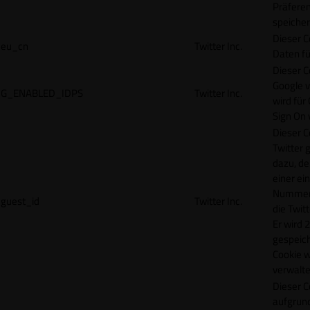
Präfere
speicher
Dieser C
eu_cn
Twitter Inc.
Daten fü
Dieser C
Google 
G_ENABLED_IDPS
Twitter Inc.
wird für
Sign On
Dieser C
Twitter 
dazu, de
einer ei
Nummer z
guest_id
Twitter Inc.
die Twit
Er wird 2
gespeich
Cookie w
verwalte
Dieser C
aufgrund