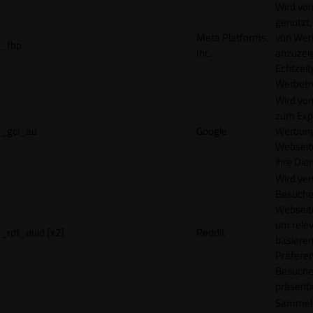
Wird vo
genutzt,
Meta Platforms,
von Wer
_fbp
Inc.
anzuzeig
Echtzeit
Werbetr
Wird vo
zum Exp
_gcl_au
Google
Werbung
Webseit
ihre Die
Wird ve
Besuche
Webseite
um rele
_rdt_uuid [x2]
Reddit
basieren
Präfere
Besuche
präsenti
Sammelt