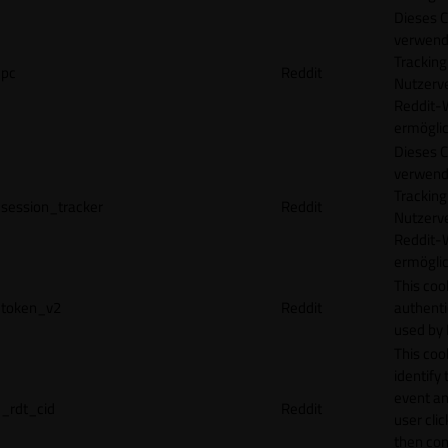
Dieses C
verwend
Tracking
pc
Reddit
Nutzerv
Reddit-
ermögli
Dieses C
verwend
Tracking
session_tracker
Reddit
Nutzerv
Reddit-
ermögli
This coo
token_v2
Reddit
authenti
used by 
This coo
identify
event an
_rdt_cid
Reddit
user cli
then con