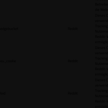
Betreibe
die Webs
Dieses C
verwend
Tracking
edgebucket
Reddit
Nutzerv
Reddit-
ermögli
Dieses C
verwend
Tracking
eu_cookie
Reddit
Nutzerv
Reddit-
ermögli
Dieses C
verwend
Tracking
loid
Reddit
Nutzerv
Reddit-
ermögli