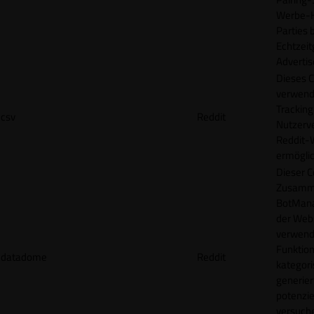
Werbe-H
Parties b
Echtzeit
Advertis
Dieses C
verwend
Tracking
csv
Reddit
Nutzerv
Reddit-
ermögli
Dieser C
Zusamme
BotMana
der Webs
verwend
Funktion
datadome
Reddit
kategori
generier
potenziel
versuche