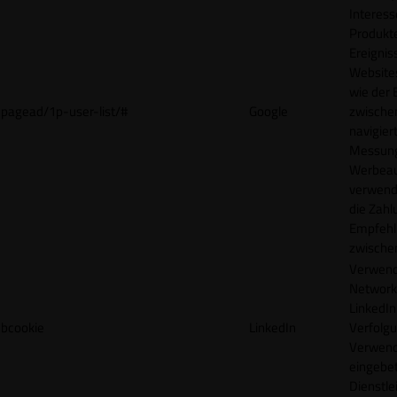
Interes
Produkt
Ereigni
Websites
wie der
pagead/1p-user-list/#
Google
zwische
navigiert
Messun
Werbea
verwende
die Zahl
Empfehl
zwische
Verwend
Network
LinkedIn 
bcookie
LinkedIn
Verfolgu
Verwend
eingebe
Dienstle