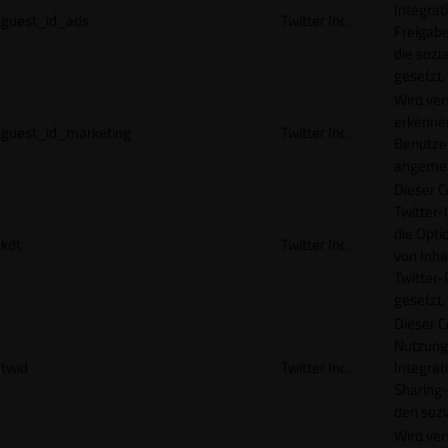
Integrat
guest_id_ads
Twitter Inc.
Freigabe
die sozi
gesetzt.
Wird ve
erkennen
guest_id_marketing
Twitter Inc.
Benutzer
angemeld
Dieser C
Twitter-
die Opti
kdt
Twitter Inc.
von Inha
Twitter-
gesetzt.
Dieser C
Nutzung 
twid
Twitter Inc.
Integrat
Sharing-
den sozi
Wird ve