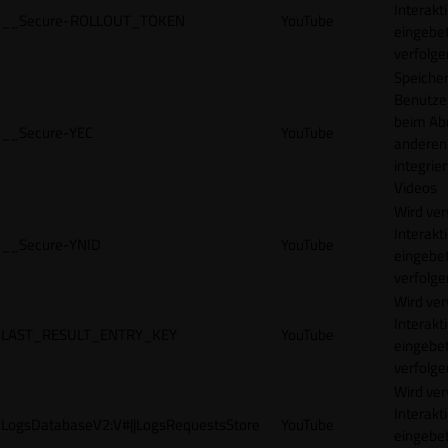
Interakt
__Secure-ROLLOUT_TOKEN
YouTube
eingebet
verfolge
Speicher
Benutze
beim Abr
__Secure-YEC
YouTube
anderen
integrie
Videos
Wird ve
Interakt
__Secure-YNID
YouTube
eingebet
verfolge
Wird ve
Interakt
LAST_RESULT_ENTRY_KEY
YouTube
eingebet
verfolge
Wird ve
Interakt
LogsDatabaseV2:V#||LogsRequestsStore
YouTube
eingebet