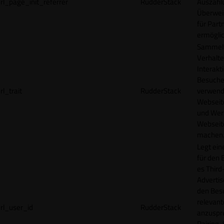
rl_page_init_referrer
RudderStack
Auszahl
Überwei
für Part
ermögli
Sammelt
Verhalte
Interakt
Besucher
rl_trait
RudderStack
verwend
Webseit
und Wer
Webseite
machen
Legt ein
für den 
es Third
Advertis
den Bes
relevan
rl_user_id
RudderStack
anzuspr
Pairing-