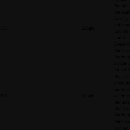
Benutzer
Webseit
Anzeige
auf eine
IDE
Google
Anbieter
und zu 
Zweck d
Wirksamk
Werbung
zielgeri
für den 
Registrie
eindeuti
Gerät ei
NID
Google
wiederk
Benutzers
Die ID wi
Werbung
Wird ve
tracken,