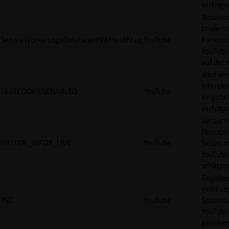
verfolge
Notwendi
Impleme
ServiceWorkerLogsDatabase#SWHealthLog
YouTube
Funktion
YouTube
auf der 
Wird ve
Interakt
TESTCOOKIESENABLED
YouTube
eingebet
verfolge
Versucht
Benutze
VISITOR_INFO1_LIVE
YouTube
Seiten m
YouTube
schätze
Registrie
eindeuti
YSC
YouTube
Statisti
YouTube,
gesehen 