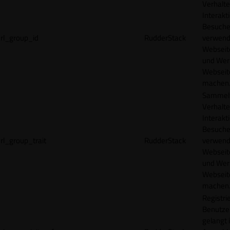
Verhalte
Interakt
Besucher
rl_group_id
RudderStack
verwend
Webseit
und Wer
Webseite
machen
Sammelt
Verhalte
Interakt
Besucher
rl_group_trait
RudderStack
verwend
Webseit
und Wer
Webseite
machen
Registrie
Benutze
gelangt 