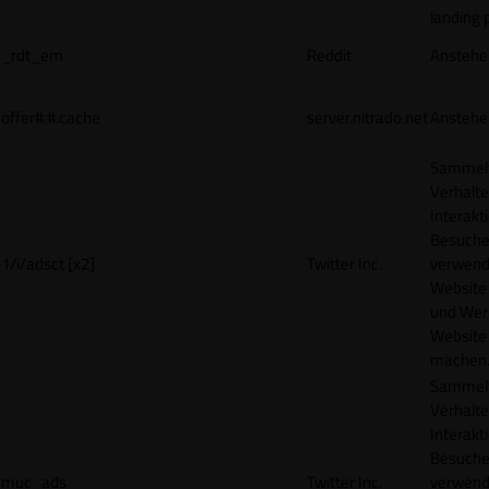
landing 
_rdt_em
Reddit
Anstehe
offer#.#.cache
server.nitrado.net
Anstehe
Sammelt
Verhalte
Interakt
Besucher
1/i/adsct [x2]
Twitter Inc.
verwend
Website
und Wer
Website 
machen
Sammelt
Verhalte
Interakt
Besucher
muc_ads
Twitter Inc.
verwend