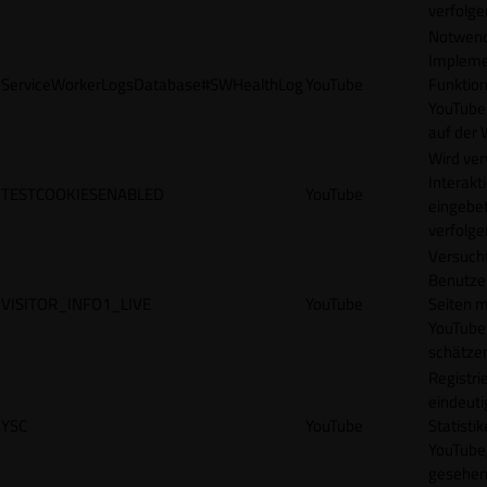
verfolge
Notwendi
Impleme
ServiceWorkerLogsDatabase#SWHealthLog
YouTube
Funktion
YouTube
auf der 
Wird ve
Interakt
TESTCOOKIESENABLED
YouTube
eingebet
verfolge
Versucht
Benutze
VISITOR_INFO1_LIVE
YouTube
Seiten m
YouTube
schätze
Registrie
eindeuti
YSC
YouTube
Statisti
YouTube,
gesehen 