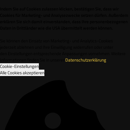
Indem Sie auf Cookies zulassen klicken, bestätigen Sie, dass wir
Cookies für Marketing- und Analysezwecke setzen dürfen. Außerdem
erklären Sie sich damit einverstanden, dass Ihre personenbezogenen
Daten in Drittländer wie die USA übermittelt werden können.
Sie können den Einsatz von Marketing- und Analytics-Cookies
jederzeit ablehnen und Ihre Einwilligung widerrufen oder unter
den Einstellungen entsprechende Anpassungen vornehmen. Weitere
Informationen finden Sie in unserer
Datenschutzerklärung
.
Cookie-Einstellungen
Alle Cookies akzeptieren