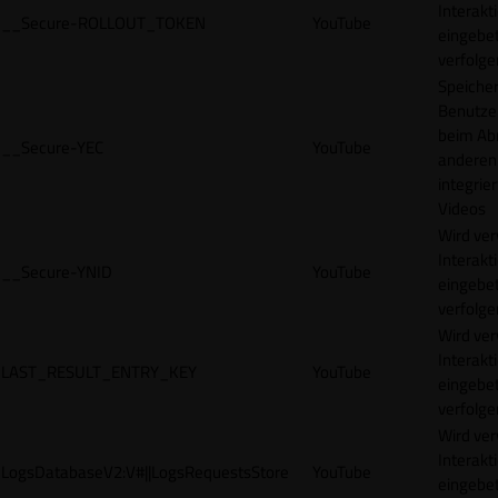
Interakt
__Secure-ROLLOUT_TOKEN
YouTube
eingebet
verfolge
Speicher
Benutze
beim Abr
__Secure-YEC
YouTube
anderen
integrie
Videos
Wird ve
Interakt
__Secure-YNID
YouTube
eingebet
verfolge
Wird ve
Interakt
LAST_RESULT_ENTRY_KEY
YouTube
eingebet
verfolge
Wird ve
Interakt
LogsDatabaseV2:V#||LogsRequestsStore
YouTube
eingebet