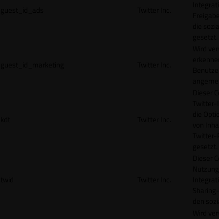
Integrat
guest_id_ads
Twitter Inc.
Freigabe
die sozi
gesetzt.
Wird ve
erkennen
guest_id_marketing
Twitter Inc.
Benutzer
angemeld
Dieser C
Twitter-
die Opti
kdt
Twitter Inc.
von Inha
Twitter-
gesetzt.
Dieser C
Nutzung 
twid
Twitter Inc.
Integrat
Sharing-
den sozi
Wird ve