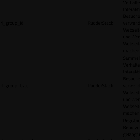
Verhalte
Interakt
Besucher
rl_group_id
RudderStack
verwend
Webseit
und Wer
Webseite
machen
Sammelt
Verhalte
Interakt
Besucher
rl_group_trait
RudderStack
verwend
Webseit
und Wer
Webseite
machen
Registrie
Benutze
gelangt 