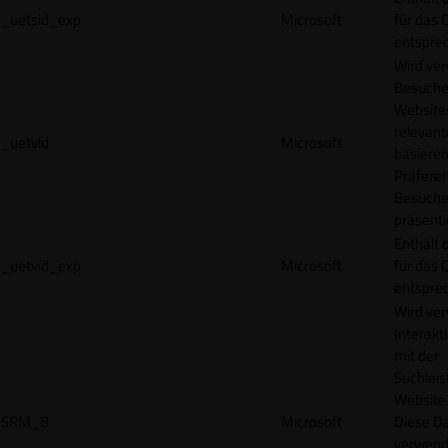
_uetsid_exp
Microsoft
für das 
entspre
Wird ve
Besuche
Websites
relevan
_uetvid
Microsoft
basieren
Präfere
Besuche
präsenti
Enthält 
_uetvid_exp
Microsoft
für das 
entspre
Wird ve
Interakt
mit der
Suchleis
Website 
SRM_B
Microsoft
Diese D
verwend