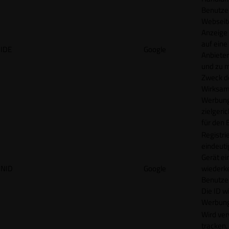
Benutzer
Webseit
Anzeige
auf eine
IDE
Google
Anbieter
und zu 
Zweck d
Wirksamk
Werbung
zielgeri
für den 
Registrie
eindeuti
Gerät ei
NID
Google
wiederk
Benutzers
Die ID wi
Werbung
Wird ve
tracken,