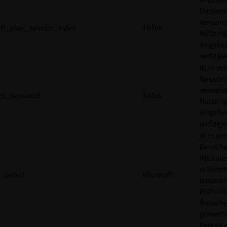
Network
verwend
tt_pixel_session_index
TikTok
Nutzung
eingebet
verfolge
Wird vom
Network
verwend
tt_sessionId
TikTok
Nutzung
eingebet
verfolge
Wird ve
Besuche
Websites
relevan
_uetsid
Microsoft
basieren
Präfere
Besuche
präsenti
Enthält 