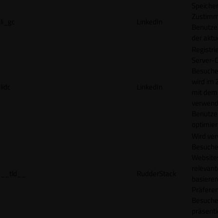
Speicher
Zustimm
li_gc
LinkedIn
Benutzer
der akt
Registri
Server-C
Besucher
wird im
lidc
LinkedIn
mit dem
verwend
Benutze
optimier
Wird ve
Besuche
Websites
relevan
__tld__
RudderStack
basieren
Präfere
Besuche
präsenti