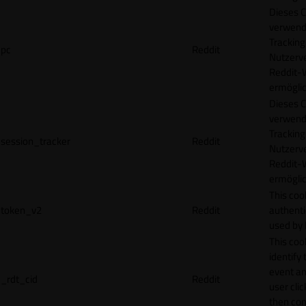
Dieses C
verwend
Tracking
pc
Reddit
Nutzerv
Reddit-
ermögli
Dieses C
verwend
Tracking
session_tracker
Reddit
Nutzerv
Reddit-
ermögli
This coo
token_v2
Reddit
authenti
used by 
This coo
identify
event an
_rdt_cid
Reddit
user cli
then con