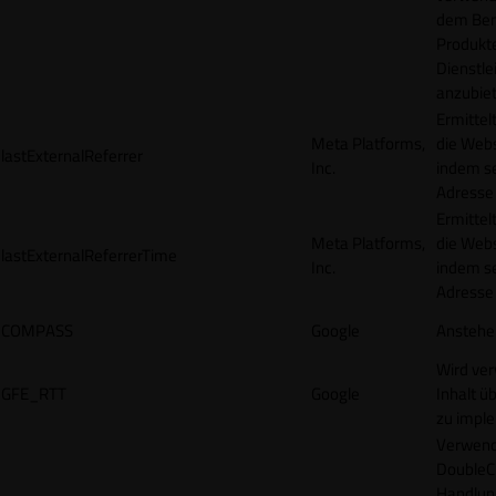
dem Ben
Produkt
Dienstle
anzubiet
Ermittel
Meta Platforms,
die Webs
lastExternalReferrer
Inc.
indem se
Adresse r
Ermittel
Meta Platforms,
die Webs
lastExternalReferrerTime
Inc.
indem se
Adresse r
COMPASS
Google
Anstehe
Wird ve
GFE_RTT
Google
Inhalt ü
zu impl
Verwend
DoubleCl
Handlun