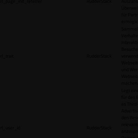
rl_page_init_referrer
RudderStack
Auszahl
Überwei
für Part
ermögli
Sammelt
Verhalte
Interakt
Besucher
rl_trait
RudderStack
verwend
Webseit
und Wer
Webseite
machen
Legt ein
für den 
es Third
Advertis
den Bes
relevan
rl_user_id
RudderStack
anzuspr
Pairing-