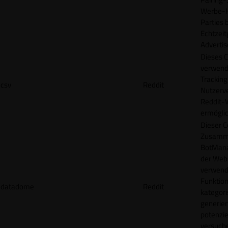
Werbe-H
Parties b
Echtzeit
Advertis
Dieses C
verwend
Tracking
csv
Reddit
Nutzerv
Reddit-
ermögli
Dieser C
Zusamme
BotMana
der Webs
verwend
Funktion
datadome
Reddit
kategori
generier
potenziel
versuche