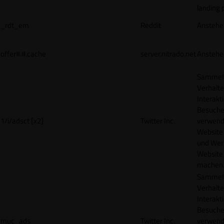
landing 
_rdt_em
Reddit
Anstehe
offer#.#.cache
server.nitrado.net
Anstehe
Sammelt
Verhalte
Interakt
Besucher
1/i/adsct [x2]
Twitter Inc.
verwend
Website
und Wer
Website 
machen
Sammelt
Verhalte
Interakt
Besucher
muc_ads
Twitter Inc.
verwend