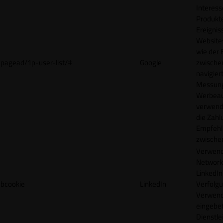
Interes
Produkt
Ereigni
Websites
wie der
pagead/1p-user-list/#
Google
zwische
navigiert
Messun
Werbea
verwende
die Zahl
Empfehl
zwische
Verwend
Network
LinkedIn 
bcookie
LinkedIn
Verfolgu
Verwend
eingebe
Dienstle