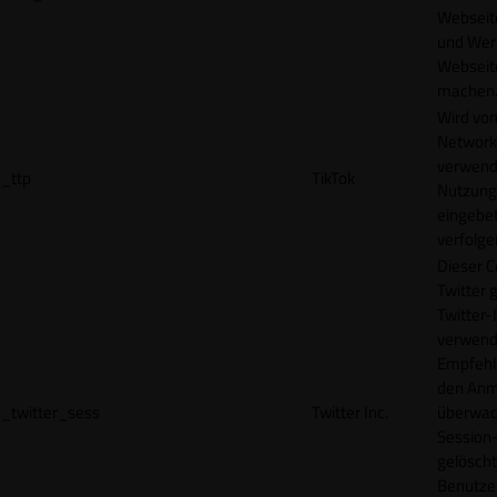
Webseit
und Wer
Webseite
machen
Wird vom
Network
verwend
_ttp
TikTok
Nutzung
eingebet
verfolge
Dieser C
Twitter 
Twitter-
verwend
Empfehl
den Anm
_twitter_sess
Twitter Inc.
überwach
Session-
gelöscht
Benutze