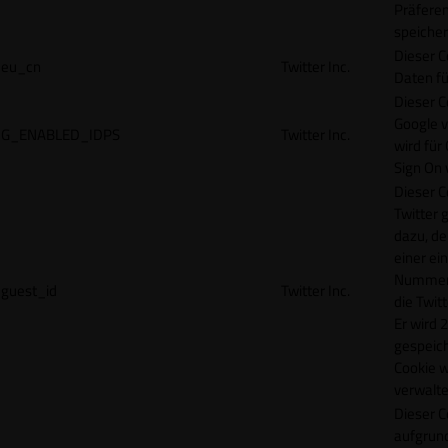
Präfere
speicher
Dieser C
eu_cn
Twitter Inc.
Daten fü
Dieser C
Google 
G_ENABLED_IDPS
Twitter Inc.
wird für
Sign On
Dieser C
Twitter 
dazu, de
einer ei
Nummer z
guest_id
Twitter Inc.
die Twit
Er wird 2
gespeich
Cookie w
verwalte
Dieser C
aufgrund