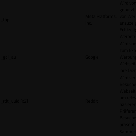
Wird vo
genutzt,
Meta Platforms,
von Wer
_fbp
Inc.
anzuzeig
Echtzeit
Werbetr
Wird vo
zum Exp
_gcl_au
Google
Werbung
Webseit
ihre Die
Wird ve
Besuche
Webseite
um rele
_rdt_uuid [x2]
Reddit
basieren
Präfere
Besuche
präsenti
Sammelt