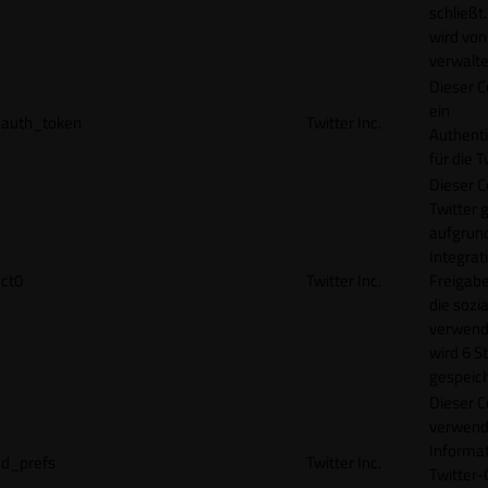
schließt
wird von
verwalte
Dieser C
ein
auth_token
Twitter Inc.
Authenti
für die 
Dieser C
Twitter 
aufgrund
Integrat
ct0
Twitter Inc.
Freigabe
die sozi
verwend
wird 6 S
gespeich
Dieser C
verwend
Informat
d_prefs
Twitter Inc.
Twitter-