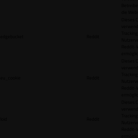
Betreibe
die Webs
Dieses C
verwend
Tracking
edgebucket
Reddit
Nutzerv
Reddit-
ermögli
Dieses C
verwend
Tracking
eu_cookie
Reddit
Nutzerv
Reddit-
ermögli
Dieses C
verwend
Tracking
loid
Reddit
Nutzerv
Reddit-
ermögli