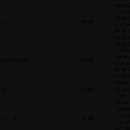
Dieses C
verwend
Tracking
pc
Reddit
Nutzerv
Reddit-
ermögli
Dieses C
verwend
Tracking
session_tracker
Reddit
Nutzerv
Reddit-
ermögli
This coo
token_v2
Reddit
authenti
used by 
This coo
identify
event an
_rdt_cid
Reddit
user cli
then con