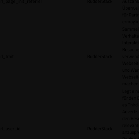
rl_page_init_referrer
RudderStack
Auszahl
Überwei
für Part
ermögli
Sammelt
Verhalte
Interakt
Besucher
rl_trait
RudderStack
verwend
Webseit
und Wer
Webseite
machen
Legt ein
für den 
es Third
Advertis
den Bes
relevan
rl_user_id
RudderStack
anzuspr
Pairing-