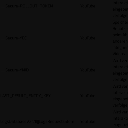
Interakt
__Secure-ROLLOUT_TOKEN
YouTube
eingebet
verfolge
Speicher
Benutze
beim Abr
__Secure-YEC
YouTube
anderen
integrie
Videos
Wird ve
Interakt
__Secure-YNID
YouTube
eingebet
verfolge
Wird ve
Interakt
LAST_RESULT_ENTRY_KEY
YouTube
eingebet
verfolge
Wird ve
Interakt
LogsDatabaseV2:V#||LogsRequestsStore
YouTube
eingebet