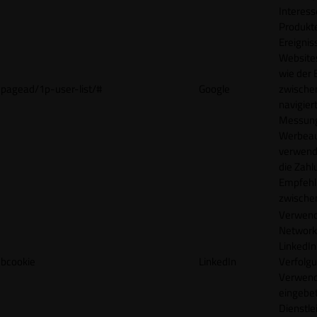
Interes
Produkt
Ereigni
Websites
wie der
pagead/1p-user-list/#
Google
zwische
navigiert
Messun
Werbea
verwende
die Zahl
Empfehl
zwische
Verwend
Network
LinkedIn 
bcookie
LinkedIn
Verfolgu
Verwend
eingebe
Dienstle