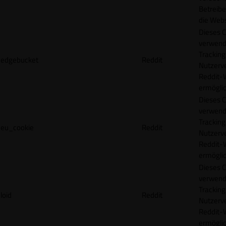
Betreibe
die Webs
Dieses C
verwend
Tracking
edgebucket
Reddit
Nutzerv
Reddit-
ermögli
Dieses C
verwend
Tracking
eu_cookie
Reddit
Nutzerv
Reddit-
ermögli
Dieses C
verwend
Tracking
loid
Reddit
Nutzerv
Reddit-
ermögli