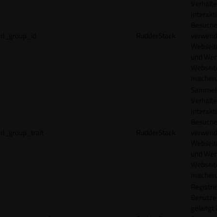
Verhalte
Interakt
Besucher
rl_group_id
RudderStack
verwend
Webseit
und Wer
Webseite
machen
Sammelt
Verhalte
Interakt
Besucher
rl_group_trait
RudderStack
verwend
Webseit
und Wer
Webseite
machen
Registrie
Benutze
gelangt 