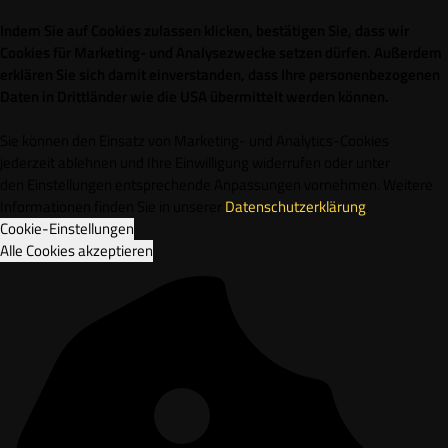
Indem Sie auf Cookies zulassen klicken, bestätigen Sie, dass wir
Cookies für Marketing- und Analysezwecke setzen dürfen. Außerdem
erklären Sie sich damit einverstanden, dass Ihre personenbezogenen
Daten in Drittländer wie die USA übermittelt werden können.
Sie können den Einsatz von Marketing- und Analytics-Cookies
jederzeit ablehnen und Ihre Einwilligung widerrufen oder unter
den Einstellungen entsprechende Anpassungen vornehmen. Weitere
Informationen finden Sie in unserer
Datenschutzerklärung
.
Cookie-Einstellungen
Alle Cookies akzeptieren