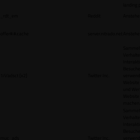
landing 
_rdt_em
Reddit
Anstehe
offer#.#.cache
server.nitrado.net
Anstehe
Sammelt
Verhalte
Interakt
Besucher
1/i/adsct [x2]
Twitter Inc.
verwend
Website
und Wer
Website 
machen
Sammelt
Verhalte
Interakt
Besucher
muc_ads
Twitter Inc.
verwend