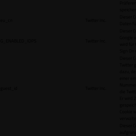
Präfere
speicher
Dieser C
eu_cn
Twitter Inc.
Daten fü
Dieser C
Google 
G_ENABLED_IDPS
Twitter Inc.
wird für
Sign On
Dieser C
Twitter 
dazu, de
einer ei
Nummer z
guest_id
Twitter Inc.
die Twit
Er wird 2
gespeich
Cookie w
verwalte
Dieser C
aufgrund