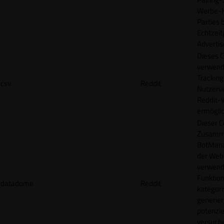
Werbe-H
Parties b
Echtzeit
Advertis
Dieses C
verwend
Tracking
csv
Reddit
Nutzerv
Reddit-
ermögli
Dieser C
Zusamme
BotMana
der Webs
verwend
Funktion
datadome
Reddit
kategori
generier
potenziel
versuche