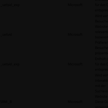
_uetsid_exp
Microsoft
für das 
entspre
Wird ve
Besuche
Websites
relevan
_uetvid
Microsoft
basieren
Präfere
Besuche
präsenti
Enthält 
_uetvid_exp
Microsoft
für das 
entspre
Wird ve
Interakt
mit der
Suchleis
Website 
SRM_B
Microsoft
Diese D
verwend