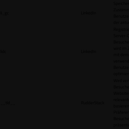
Speicher
Zustimm
li_gc
LinkedIn
Benutzer
der akt
Registri
Server-C
Besucher
wird im
lidc
LinkedIn
mit dem
verwend
Benutze
optimier
Wird ve
Besuche
Websites
relevan
__tld__
RudderStack
basieren
Präfere
Besuche
präsenti