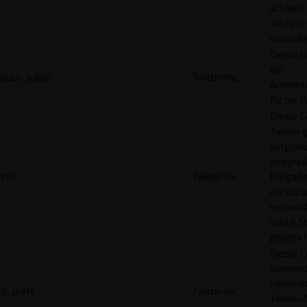
schließt
wird von
verwalte
Dieser C
ein
auth_token
Twitter Inc.
Authenti
für die 
Dieser C
Twitter 
aufgrund
Integrat
ct0
Twitter Inc.
Freigabe
die sozi
verwend
wird 6 S
gespeich
Dieser C
verwend
Informat
d_prefs
Twitter Inc.
Twitter-