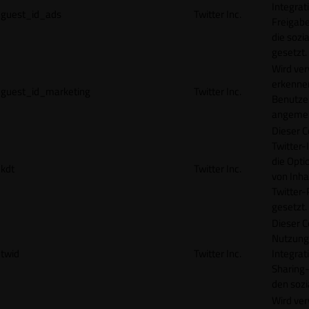
Integrat
guest_id_ads
Twitter Inc.
Freigabe
die sozi
gesetzt.
Wird ve
erkennen
guest_id_marketing
Twitter Inc.
Benutzer
angemeld
Dieser C
Twitter-
die Opti
kdt
Twitter Inc.
von Inha
Twitter-
gesetzt.
Dieser C
Nutzung 
twid
Twitter Inc.
Integrat
Sharing-
den sozi
Wird ve