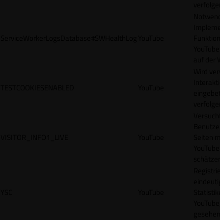
verfolge
Notwendi
Impleme
ServiceWorkerLogsDatabase#SWHealthLog
YouTube
Funktion
YouTube
auf der 
Wird ve
Interakt
TESTCOOKIESENABLED
YouTube
eingebet
verfolge
Versucht
Benutze
VISITOR_INFO1_LIVE
YouTube
Seiten m
YouTube
schätze
Registrie
eindeuti
YSC
YouTube
Statisti
YouTube,
gesehen 