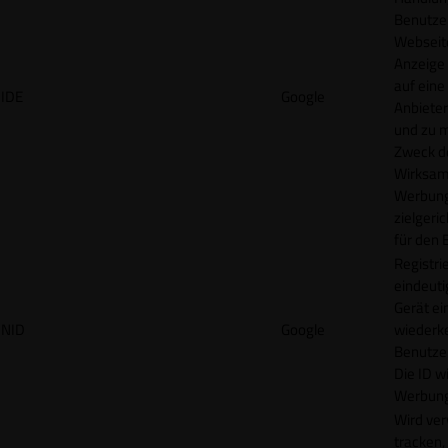
Benutzer
Webseit
Anzeige
auf eine
IDE
Google
Anbieter
und zu 
Zweck d
Wirksamk
Werbung
zielgeri
für den 
Registrie
eindeuti
Gerät ei
NID
Google
wiederk
Benutzers
Die ID wi
Werbung
Wird ve
tracken,