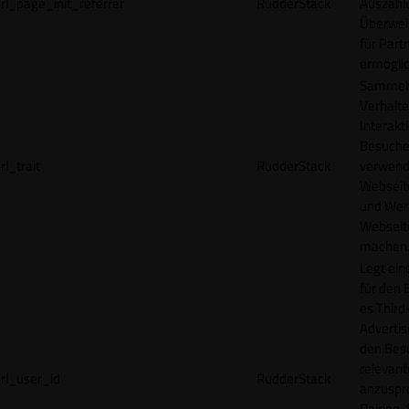
rl_page_init_referrer
RudderStack
Auszahl
Überwei
für Part
ermögli
Sammelt
Verhalte
Interakt
Besucher
rl_trait
RudderStack
verwend
Webseit
und Wer
Webseite
machen
Legt ein
für den 
es Third
Advertis
den Bes
relevan
rl_user_id
RudderStack
anzuspr
Pairing-