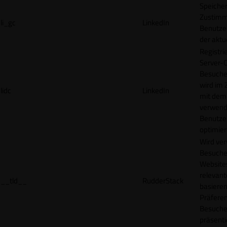
Speicher
Zustimm
li_gc
LinkedIn
Benutzer
der akt
Registri
Server-C
Besucher
wird im
lidc
LinkedIn
mit dem
verwend
Benutze
optimier
Wird ve
Besuche
Websites
relevan
__tld__
RudderStack
basieren
Präfere
Besuche
präsenti