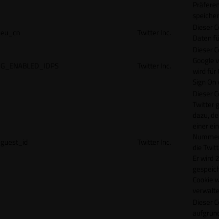
Präfere
speicher
Dieser C
eu_cn
Twitter Inc.
Daten fü
Dieser C
Google 
G_ENABLED_IDPS
Twitter Inc.
wird für
Sign On
Dieser C
Twitter 
dazu, de
einer ei
Nummer z
guest_id
Twitter Inc.
die Twit
Er wird 2
gespeich
Cookie w
verwalte
Dieser C
aufgrund