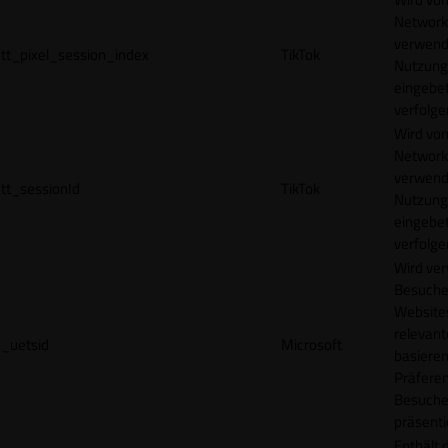
Network
verwend
tt_pixel_session_index
TikTok
Nutzung
eingebet
verfolge
Wird vom
Network
verwend
tt_sessionId
TikTok
Nutzung
eingebet
verfolge
Wird ve
Besuche
Websites
relevan
_uetsid
Microsoft
basieren
Präfere
Besuche
präsenti
Enthält 