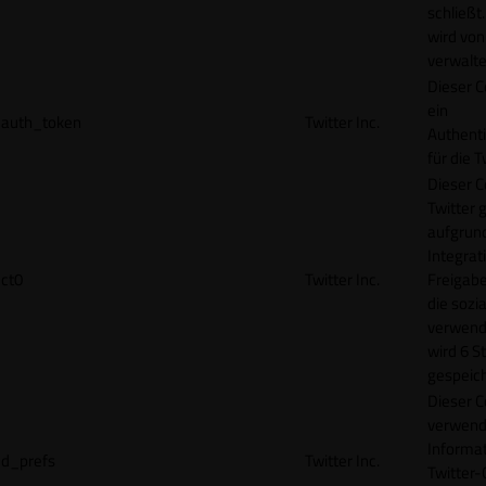
schließt
wird von
verwalte
Dieser C
ein
auth_token
Twitter Inc.
Authenti
für die 
Dieser C
Twitter 
aufgrund
Integrat
ct0
Twitter Inc.
Freigabe
die sozi
verwend
wird 6 S
gespeich
Dieser C
verwend
Informat
d_prefs
Twitter Inc.
Twitter-