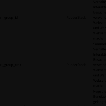
Verhalte
Interakt
Besucher
rl_group_id
RudderStack
verwend
Webseit
und Wer
Webseite
machen
Sammelt
Verhalte
Interakt
Besucher
rl_group_trait
RudderStack
verwend
Webseit
und Wer
Webseite
machen
Registrie
Benutze
gelangt 