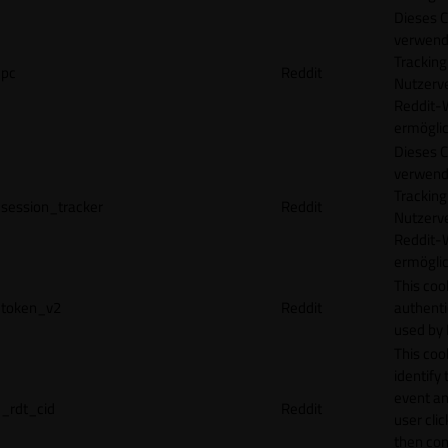
Dieses C
verwend
Tracking
pc
Reddit
Nutzerv
Reddit-
ermögli
Dieses C
verwend
Tracking
session_tracker
Reddit
Nutzerv
Reddit-
ermögli
This coo
token_v2
Reddit
authenti
used by 
This coo
identify
event an
_rdt_cid
Reddit
user cli
then con