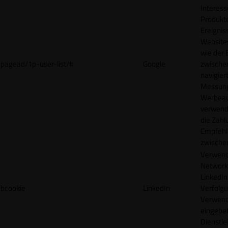
Interes
Produkt
Ereigni
Websites
wie der
pagead/1p-user-list/#
Google
zwische
navigiert
Messun
Werbea
verwende
die Zahl
Empfehl
zwische
Verwend
Network
LinkedIn 
bcookie
LinkedIn
Verfolgu
Verwend
eingebe
Dienstle