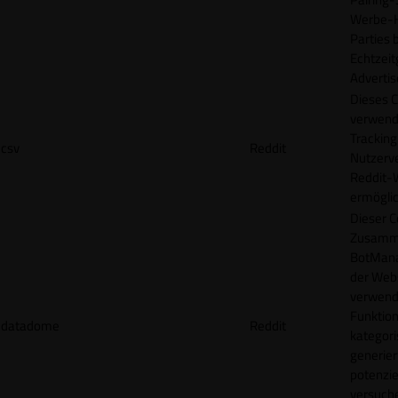
Werbe-H
Parties b
Echtzeit
Advertis
Dieses C
verwend
Tracking
csv
Reddit
Nutzerv
Reddit-
ermögli
Dieser C
Zusamme
BotMana
der Webs
verwend
Funktion
datadome
Reddit
kategori
generier
potenziel
versuche