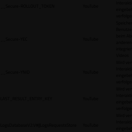
Interakt
__Secure-ROLLOUT_TOKEN
YouTube
eingebet
verfolge
Speicher
Benutze
beim Abr
__Secure-YEC
YouTube
anderen
integrie
Videos
Wird ve
Interakt
__Secure-YNID
YouTube
eingebet
verfolge
Wird ve
Interakt
LAST_RESULT_ENTRY_KEY
YouTube
eingebet
verfolge
Wird ve
Interakt
LogsDatabaseV2:V#||LogsRequestsStore
YouTube
eingebet