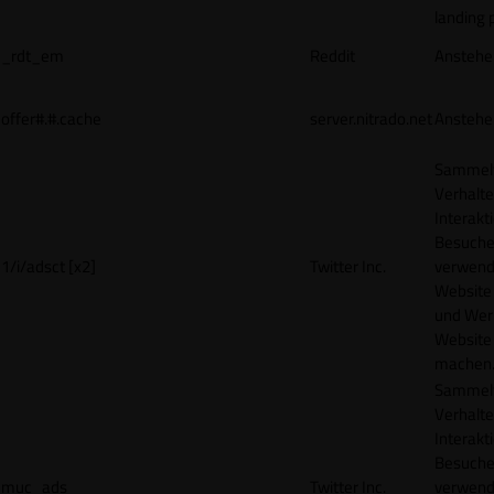
landing 
_rdt_em
Reddit
Anstehe
offer#.#.cache
server.nitrado.net
Anstehe
Sammelt
Verhalte
Interakt
Besucher
1/i/adsct [x2]
Twitter Inc.
verwend
Website
und Wer
Website 
machen
Sammelt
Verhalte
Interakt
Besucher
muc_ads
Twitter Inc.
verwend