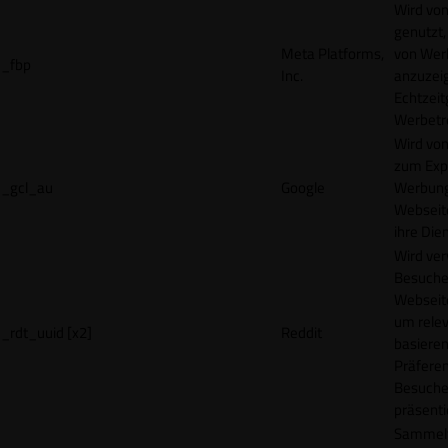
Wird vo
genutzt,
Meta Platforms,
von Wer
_fbp
Inc.
anzuzeig
Echtzeit
Werbetr
Wird vo
zum Exp
_gcl_au
Google
Werbung
Webseit
ihre Die
Wird ve
Besuche
Webseite
um rele
_rdt_uuid [x2]
Reddit
basieren
Präfere
Besuche
präsenti
Sammelt