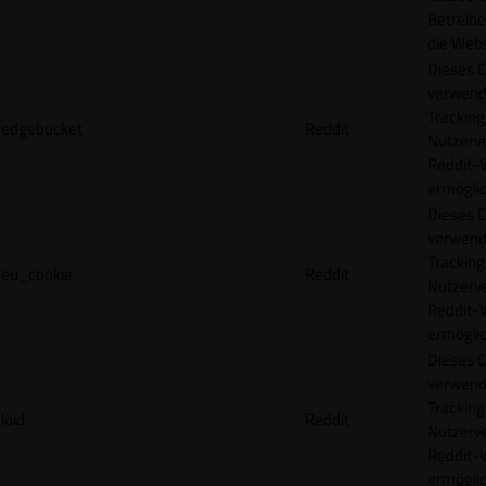
Betreibe
die Webs
Dieses C
verwend
Tracking
edgebucket
Reddit
Nutzerv
Reddit-
ermögli
Dieses C
verwend
Tracking
eu_cookie
Reddit
Nutzerv
Reddit-
ermögli
Dieses C
verwend
Tracking
loid
Reddit
Nutzerv
Reddit-
ermögli