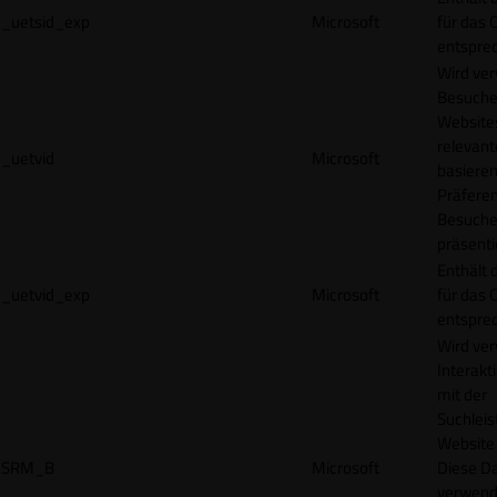
_uetsid_exp
Microsoft
für das 
entspre
Wird ve
Besuche
Websites
relevan
_uetvid
Microsoft
basieren
Präfere
Besuche
präsenti
Enthält 
_uetvid_exp
Microsoft
für das 
entspre
Wird ve
Interakt
mit der
Suchleis
Website 
SRM_B
Microsoft
Diese D
verwend