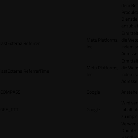
dem Ben
Produkt
Dienstle
anzubiet
Ermittel
Meta Platforms,
die Webs
lastExternalReferrer
Inc.
indem se
Adresse r
Ermittel
Meta Platforms,
die Webs
lastExternalReferrerTime
Inc.
indem se
Adresse r
COMPASS
Google
Anstehe
Wird ve
GFE_RTT
Google
Inhalt ü
zu impl
Verwend
DoubleCl
Handlun