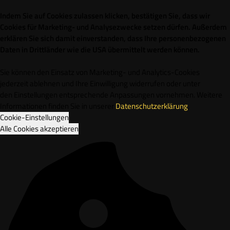
Indem Sie auf Cookies zulassen klicken, bestätigen Sie, dass wir
Cookies für Marketing- und Analysezwecke setzen dürfen. Außerdem
erklären Sie sich damit einverstanden, dass Ihre personenbezogenen
Daten in Drittländer wie die USA übermittelt werden können.
Sie können den Einsatz von Marketing- und Analytics-Cookies
jederzeit ablehnen und Ihre Einwilligung widerrufen oder unter
den Einstellungen entsprechende Anpassungen vornehmen. Weitere
Informationen finden Sie in unserer
Datenschutzerklärung
.
Cookie-Einstellungen
Alle Cookies akzeptieren