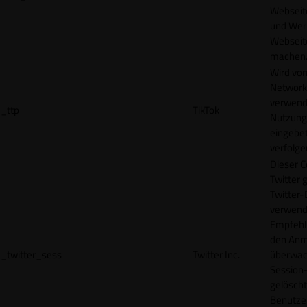
Webseit
und Wer
Webseite
machen
Wird vom
Network
verwend
_ttp
TikTok
Nutzung
eingebet
verfolge
Dieser C
Twitter 
Twitter-
verwend
Empfehl
den Anm
_twitter_sess
Twitter Inc.
überwach
Session-
gelöscht
Benutze