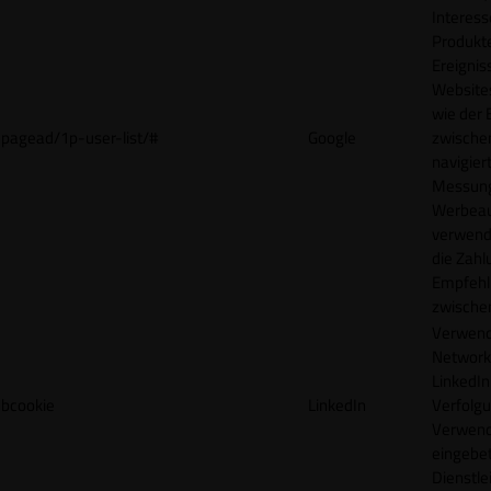
Interes
Produkt
Ereigni
Websites
wie der
pagead/1p-user-list/#
Google
zwische
navigiert
Messun
Werbea
verwende
die Zahl
Empfehl
zwische
Verwend
Network
LinkedIn 
bcookie
LinkedIn
Verfolgu
Verwend
eingebe
Dienstle