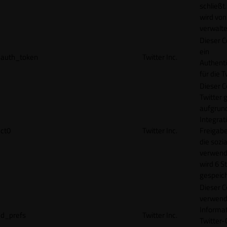
schließt
wird von
verwalte
Dieser C
ein
auth_token
Twitter Inc.
Authenti
für die 
Dieser C
Twitter 
aufgrund
Integrat
ct0
Twitter Inc.
Freigabe
die sozi
verwend
wird 6 S
gespeich
Dieser C
verwend
Informat
d_prefs
Twitter Inc.
Twitter-