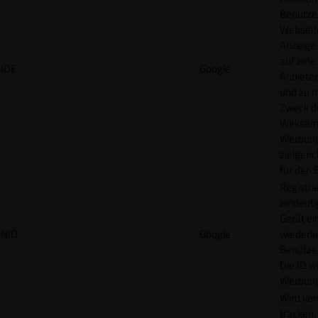
Benutzer
Webseit
Anzeige
auf eine
IDE
Google
Anbieter
und zu 
Zweck d
Wirksamk
Werbung
zielgeri
für den 
Registrie
eindeuti
Gerät ei
NID
Google
wiederk
Benutzers
Die ID wi
Werbung
Wird ve
tracken,