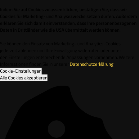
Indem Sie auf Cookies zulassen klicken, bestätigen Sie, dass wir
Cookies für Marketing- und Analysezwecke setzen dürfen. Außerdem
erklären Sie sich damit einverstanden, dass Ihre personenbezogenen
Daten in Drittländer wie die USA übermittelt werden können.
Sie können den Einsatz von Marketing- und Analytics-Cookies
jederzeit ablehnen und Ihre Einwilligung widerrufen oder unter
den Einstellungen entsprechende Anpassungen vornehmen. Weitere
Informationen finden Sie in unserer
Datenschutzerklärung
.
Cookie-Einstellungen
Alle Cookies akzeptieren