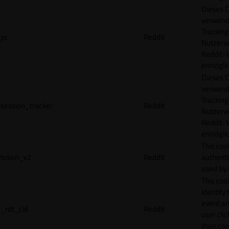
Dieses C
verwend
Tracking
pc
Reddit
Nutzerv
Reddit-
ermögli
Dieses C
verwend
Tracking
session_tracker
Reddit
Nutzerv
Reddit-
ermögli
This coo
token_v2
Reddit
authenti
used by 
This coo
identify
event an
_rdt_cid
Reddit
user cli
then con