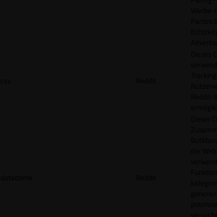
Werbe-H
Parties b
Echtzeit
Advertis
Dieses C
verwend
Tracking
csv
Reddit
Nutzerv
Reddit-
ermögli
Dieser C
Zusamme
BotMana
der Webs
verwend
Funktion
datadome
Reddit
kategori
generier
potenziel
versuche