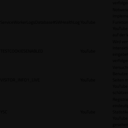
verfolge
Notwendi
Impleme
ServiceWorkerLogsDatabase#SWHealthLog
YouTube
Funktion
YouTube
auf der 
Wird ve
Interakt
TESTCOOKIESENABLED
YouTube
eingebet
verfolge
Versucht
Benutze
VISITOR_INFO1_LIVE
YouTube
Seiten m
YouTube
schätze
Registrie
eindeuti
YSC
YouTube
Statisti
YouTube,
gesehen 