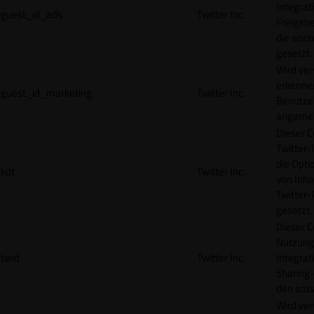
Integrat
guest_id_ads
Twitter Inc.
Freigabe
die sozi
gesetzt.
Wird ve
erkennen
guest_id_marketing
Twitter Inc.
Benutzer
angemeld
Dieser C
Twitter-
die Opti
kdt
Twitter Inc.
von Inha
Twitter-
gesetzt.
Dieser C
Nutzung 
twid
Twitter Inc.
Integrat
Sharing-
den sozi
Wird ve