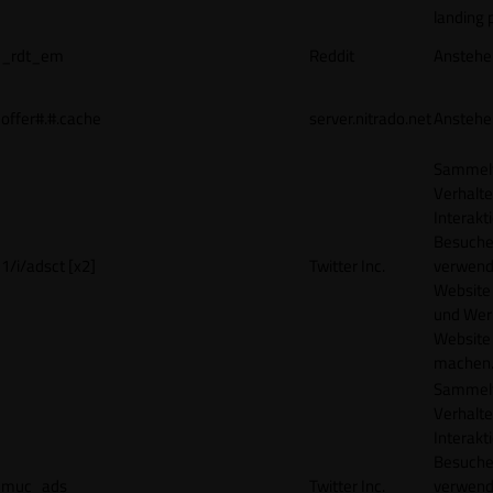
landing 
_rdt_em
Reddit
Anstehe
offer#.#.cache
server.nitrado.net
Anstehe
Sammelt
Verhalte
Interakt
Besucher
1/i/adsct [x2]
Twitter Inc.
verwend
Website
und Wer
Website 
machen
Sammelt
Verhalte
Interakt
Besucher
muc_ads
Twitter Inc.
verwend