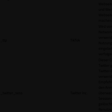
Webseit
und Wer
Webseite
machen
Wird vom
Network
verwend
_ttp
TikTok
Nutzung
eingebet
verfolge
Dieser C
Twitter 
Twitter-
verwend
Empfehl
den Anm
_twitter_sess
Twitter Inc.
überwach
Session-
gelöscht
Benutze