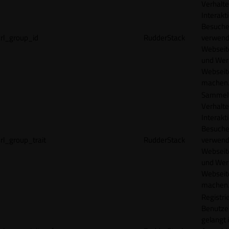
Verhalte
Interakt
Besucher
rl_group_id
RudderStack
verwend
Webseit
und Wer
Webseite
machen
Sammelt
Verhalte
Interakt
Besucher
rl_group_trait
RudderStack
verwend
Webseit
und Wer
Webseite
machen
Registrie
Benutze
gelangt 