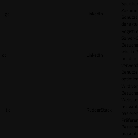
Speicher
Zustimm
li_gc
LinkedIn
Benutzer
der akt
Registri
Server-C
Besucher
wird im
lidc
LinkedIn
mit dem
verwend
Benutze
optimier
Wird ve
Besuche
Websites
relevan
__tld__
RudderStack
basieren
Präfere
Besuche
präsenti