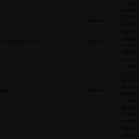
Präfere
speicher
Dieser C
eu_cn
Twitter Inc.
Daten fü
Dieser C
Google 
G_ENABLED_IDPS
Twitter Inc.
wird für
Sign On
Dieser C
Twitter 
dazu, de
einer ei
Nummer z
guest_id
Twitter Inc.
die Twit
Er wird 2
gespeich
Cookie w
verwalte
Dieser C
aufgrund