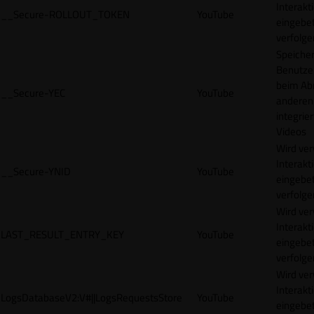
Interakt
__Secure-ROLLOUT_TOKEN
YouTube
eingebet
verfolge
Speicher
Benutze
beim Abr
__Secure-YEC
YouTube
anderen
integrie
Videos
Wird ve
Interakt
__Secure-YNID
YouTube
eingebet
verfolge
Wird ve
Interakt
LAST_RESULT_ENTRY_KEY
YouTube
eingebet
verfolge
Wird ve
Interakt
LogsDatabaseV2:V#||LogsRequestsStore
YouTube
eingebet