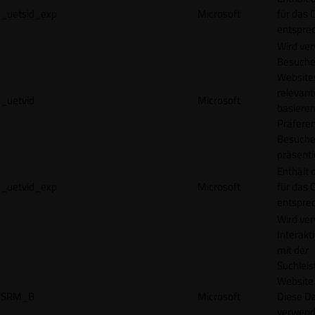
_uetsid_exp
Microsoft
für das 
entspre
Wird ve
Besuche
Websites
relevan
_uetvid
Microsoft
basieren
Präfere
Besuche
präsenti
Enthält 
_uetvid_exp
Microsoft
für das 
entspre
Wird ve
Interakt
mit der
Suchleis
Website 
SRM_B
Microsoft
Diese D
verwend