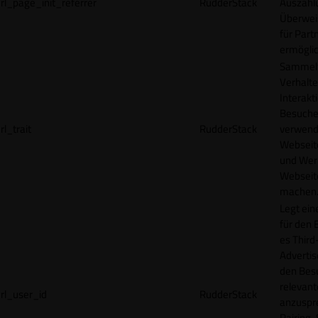
rl_page_init_referrer
RudderStack
Auszahl
Überwei
für Part
ermögli
Sammelt
Verhalte
Interakt
Besucher
rl_trait
RudderStack
verwend
Webseit
und Wer
Webseite
machen
Legt ein
für den 
es Third
Advertis
den Bes
relevan
rl_user_id
RudderStack
anzuspr
Pairing-