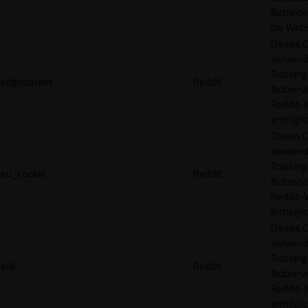
Betreibe
die Webs
Dieses C
verwend
Tracking
edgebucket
Reddit
Nutzerv
Reddit-
ermögli
Dieses C
verwend
Tracking
eu_cookie
Reddit
Nutzerv
Reddit-
ermögli
Dieses C
verwend
Tracking
loid
Reddit
Nutzerv
Reddit-
ermögli