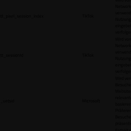
Network
verwend
tt_pixel_session_index
TikTok
Nutzung
eingebet
verfolge
Wird vom
Network
verwend
tt_sessionId
TikTok
Nutzung
eingebet
verfolge
Wird ve
Besuche
Websites
relevan
_uetsid
Microsoft
basieren
Präfere
Besuche
präsenti
Enthält 