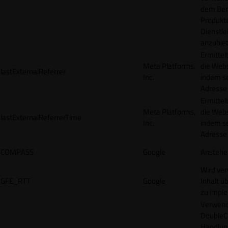
dem Ben
Produkt
Dienstle
anzubiet
Ermittel
Meta Platforms,
die Webs
lastExternalReferrer
Inc.
indem se
Adresse r
Ermittel
Meta Platforms,
die Webs
lastExternalReferrerTime
Inc.
indem se
Adresse r
COMPASS
Google
Anstehe
Wird ve
GFE_RTT
Google
Inhalt ü
zu impl
Verwend
DoubleCl
Handlun