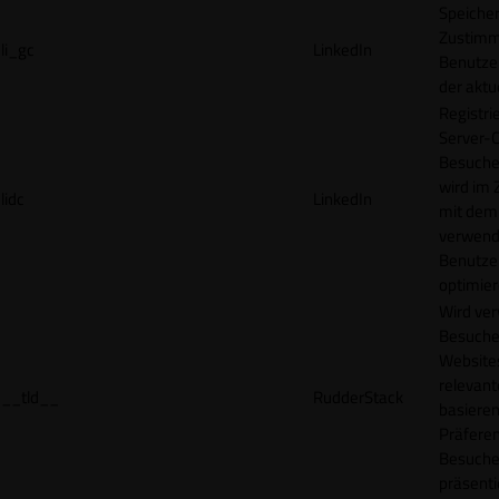
Speicher
Zustimm
li_gc
LinkedIn
Benutzer
der akt
Registri
Server-C
Besucher
wird im
lidc
LinkedIn
mit dem
verwend
Benutze
optimier
Wird ve
Besuche
Websites
relevan
__tld__
RudderStack
basieren
Präfere
Besuche
präsenti