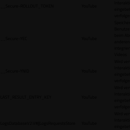
Interakt
__Secure-ROLLOUT_TOKEN
YouTube
eingebet
verfolge
Speicher
Benutze
beim Abr
__Secure-YEC
YouTube
anderen
integrie
Videos
Wird ve
Interakt
__Secure-YNID
YouTube
eingebet
verfolge
Wird ve
Interakt
LAST_RESULT_ENTRY_KEY
YouTube
eingebet
verfolge
Wird ve
Interakt
LogsDatabaseV2:V#||LogsRequestsStore
YouTube
eingebet