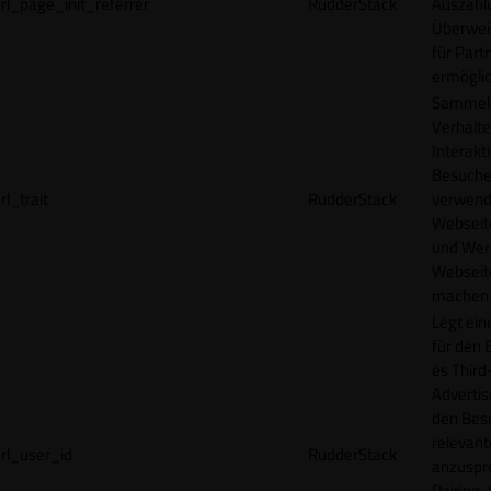
rl_page_init_referrer
RudderStack
Auszahl
Überwei
für Part
ermögli
Sammelt
Verhalte
Interakt
Besucher
rl_trait
RudderStack
verwend
Webseit
und Wer
Webseite
machen
Legt ein
für den 
es Third
Advertis
den Bes
relevan
rl_user_id
RudderStack
anzuspr
Pairing-