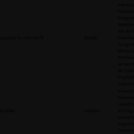
Interes
Produkt
Ereigni
Websites
wie der
pagead/1p-user-list/#
Google
zwische
navigiert
Messun
Werbea
verwende
die Zahl
Empfehl
zwische
Verwend
Network
LinkedIn 
bcookie
LinkedIn
Verfolgu
Verwend
eingebe
Dienstle