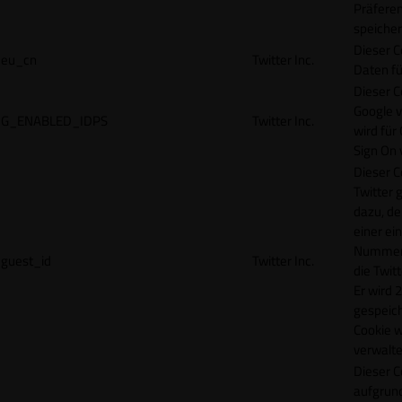
Präfere
speicher
Dieser C
eu_cn
Twitter Inc.
Daten fü
Dieser C
Google 
G_ENABLED_IDPS
Twitter Inc.
wird für
Sign On
Dieser C
Twitter 
dazu, de
einer ei
Nummer z
guest_id
Twitter Inc.
die Twit
Er wird 2
gespeich
Cookie w
verwalte
Dieser C
aufgrund