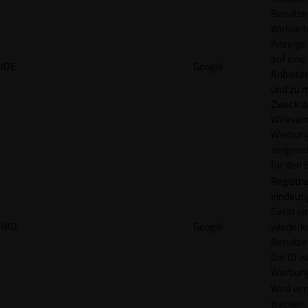
Benutzer
Webseit
Anzeige
auf eine
IDE
Google
Anbieter
und zu 
Zweck d
Wirksamk
Werbung
zielgeri
für den 
Registrie
eindeuti
Gerät ei
NID
Google
wiederk
Benutzers
Die ID wi
Werbung
Wird ve
tracken,