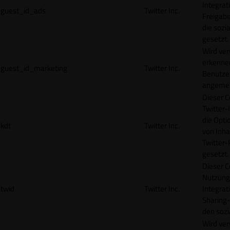
Integrat
guest_id_ads
Twitter Inc.
Freigabe
die sozi
gesetzt.
Wird ve
erkennen
guest_id_marketing
Twitter Inc.
Benutzer
angemeld
Dieser C
Twitter-
die Opti
kdt
Twitter Inc.
von Inha
Twitter-
gesetzt.
Dieser C
Nutzung 
twid
Twitter Inc.
Integrat
Sharing-
den sozi
Wird ve