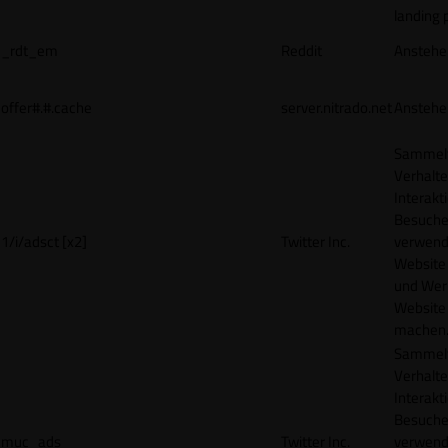
landing 
_rdt_em
Reddit
Anstehe
offer#.#.cache
server.nitrado.net
Anstehe
Sammelt
Verhalte
Interakt
Besucher
1/i/adsct [x2]
Twitter Inc.
verwend
Website
und Wer
Website 
machen
Sammelt
Verhalte
Interakt
Besucher
muc_ads
Twitter Inc.
verwend