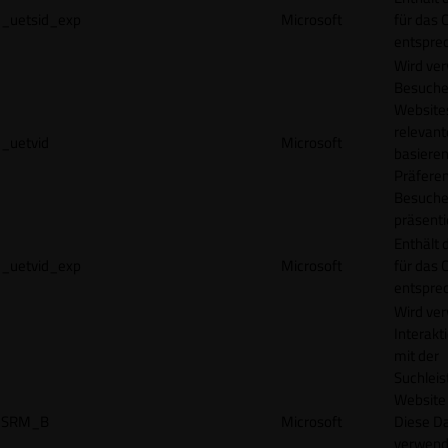
_uetsid_exp
Microsoft
für das 
entspre
Wird ve
Besuche
Websites
relevan
_uetvid
Microsoft
basieren
Präfere
Besuche
präsenti
Enthält 
_uetvid_exp
Microsoft
für das 
entspre
Wird ve
Interakt
mit der
Suchleis
Website 
SRM_B
Microsoft
Diese D
verwend