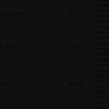
Network
verwend
tt_pixel_session_index
TikTok
Nutzung
eingebet
verfolge
Wird vom
Network
verwend
tt_sessionId
TikTok
Nutzung
eingebet
verfolge
Wird ve
Besuche
Websites
relevan
_uetsid
Microsoft
basieren
Präfere
Besuche
präsenti
Enthält 