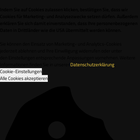
Indem Sie auf Cookies zulassen klicken, bestätigen Sie, dass wir
Cookies für Marketing- und Analysezwecke setzen dürfen. Außerdem
erklären Sie sich damit einverstanden, dass Ihre personenbezogenen
Daten in Drittländer wie die USA übermittelt werden können.
Sie können den Einsatz von Marketing- und Analytics-Cookies
jederzeit ablehnen und Ihre Einwilligung widerrufen oder unter
den Einstellungen entsprechende Anpassungen vornehmen. Weitere
Informationen finden Sie in unserer
Datenschutzerklärung
.
Cookie-Einstellungen
Alle Cookies akzeptieren