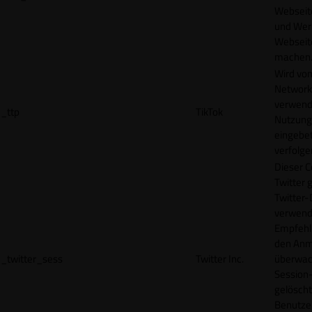
Webseit
und Wer
Webseite
machen
Wird vom
Network
verwend
_ttp
TikTok
Nutzung
eingebet
verfolge
Dieser C
Twitter 
Twitter-
verwend
Empfehl
den Anm
_twitter_sess
Twitter Inc.
überwach
Session-
gelöscht
Benutze