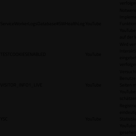
verfolge
Notwendi
Impleme
ServiceWorkerLogsDatabase#SWHealthLog
YouTube
Funktion
YouTube
auf der 
Wird ve
Interakt
TESTCOOKIESENABLED
YouTube
eingebet
verfolge
Versucht
Benutze
VISITOR_INFO1_LIVE
YouTube
Seiten m
YouTube
schätze
Registrie
eindeuti
YSC
YouTube
Statisti
YouTube,
gesehen 