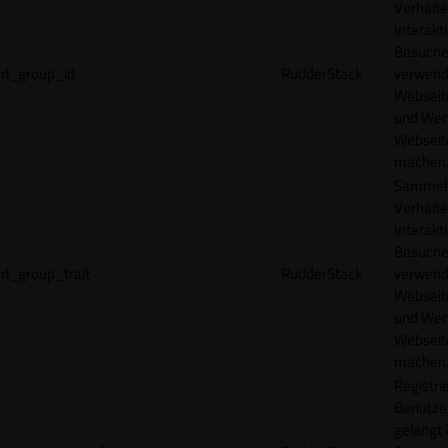
Verhalte
Interakt
Besucher
rl_group_id
RudderStack
verwend
Webseit
und Wer
Webseite
machen
Sammelt
Verhalte
Interakt
Besucher
rl_group_trait
RudderStack
verwend
Webseit
und Wer
Webseite
machen
Registrie
Benutze
gelangt 