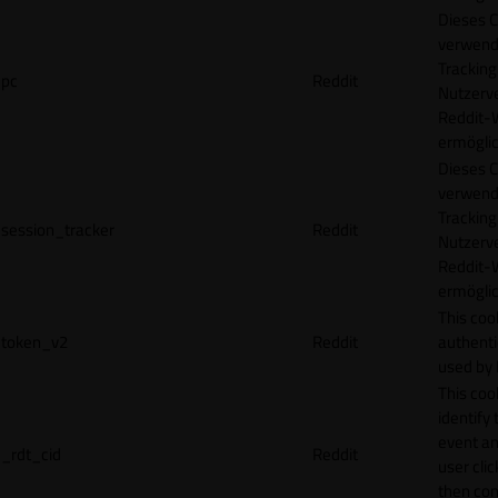
Dieses C
verwend
Tracking
pc
Reddit
Nutzerv
Reddit-
ermögli
Dieses C
verwend
Tracking
session_tracker
Reddit
Nutzerv
Reddit-
ermögli
This coo
token_v2
Reddit
authenti
used by 
This coo
identify
event an
_rdt_cid
Reddit
user cli
then con