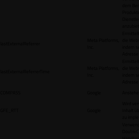
dem Ben
Produkt
Dienstle
anzubiet
Ermittel
Meta Platforms,
die Webs
lastExternalReferrer
Inc.
indem se
Adresse r
Ermittel
Meta Platforms,
die Webs
lastExternalReferrerTime
Inc.
indem se
Adresse r
COMPASS
Google
Anstehe
Wird ve
GFE_RTT
Google
Inhalt ü
zu impl
Verwend
DoubleCl
Handlun