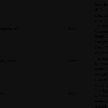
Betreibe
die Webs
Dieses C
verwend
Tracking
edgebucket
Reddit
Nutzerv
Reddit-
ermögli
Dieses C
verwend
Tracking
eu_cookie
Reddit
Nutzerv
Reddit-
ermögli
Dieses C
verwend
Tracking
loid
Reddit
Nutzerv
Reddit-
ermögli