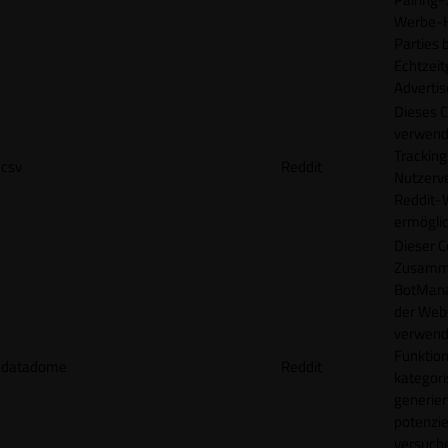
Werbe-H
Parties b
Echtzeit
Advertis
Dieses C
verwend
Tracking
csv
Reddit
Nutzerv
Reddit-
ermögli
Dieser C
Zusamme
BotMana
der Webs
verwend
Funktion
datadome
Reddit
kategori
generier
potenziel
versuche