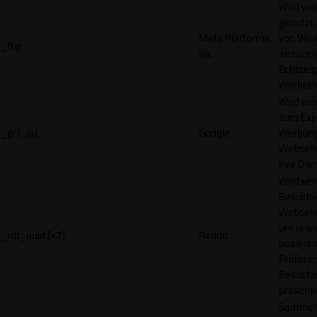
Wird vo
genutzt,
Meta Platforms,
von Wer
_fbp
Inc.
anzuzeig
Echtzeit
Werbetr
Wird vo
zum Exp
_gcl_au
Google
Werbung
Webseit
ihre Die
Wird ve
Besuche
Webseite
um rele
_rdt_uuid [x2]
Reddit
basieren
Präfere
Besuche
präsenti
Sammelt