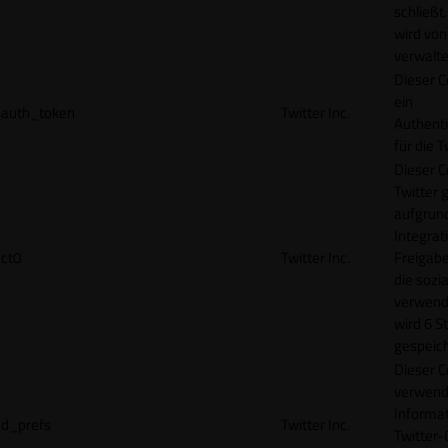
schließt
wird von
verwalte
Dieser C
ein
auth_token
Twitter Inc.
Authenti
für die 
Dieser C
Twitter 
aufgrund
Integrat
ct0
Twitter Inc.
Freigabe
die sozi
verwend
wird 6 S
gespeich
Dieser C
verwend
Informat
d_prefs
Twitter Inc.
Twitter-