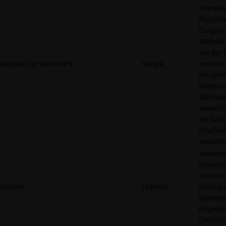
Interes
Produkt
Ereigni
Websites
wie der
pagead/1p-user-list/#
Google
zwische
navigiert
Messun
Werbea
verwende
die Zahl
Empfehl
zwische
Verwend
Network
LinkedIn 
bcookie
LinkedIn
Verfolgu
Verwend
eingebe
Dienstle