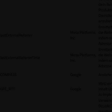
dem Ben
Produkt
Dienstle
anzubiet
Ermittel
Meta Platforms,
die Webs
lastExternalReferrer
Inc.
indem se
Adresse r
Ermittel
Meta Platforms,
die Webs
lastExternalReferrerTime
Inc.
indem se
Adresse r
COMPASS
Google
Anstehe
Wird ve
GFE_RTT
Google
Inhalt ü
zu impl
Verwend
DoubleCl
Handlun