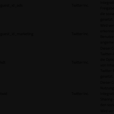
Integrat
guest_id_ads
Twitter Inc.
Freigabe
die sozi
gesetzt.
Wird ve
erkennen
guest_id_marketing
Twitter Inc.
Benutzer
angemeld
Dieser C
Twitter-
die Opti
kdt
Twitter Inc.
von Inha
Twitter-
gesetzt.
Dieser C
Nutzung 
twid
Twitter Inc.
Integrat
Sharing-
den sozi
Wird ve