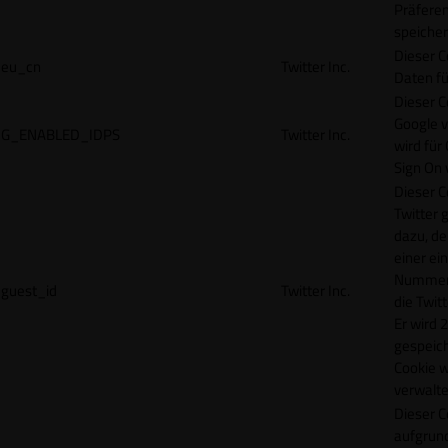
Präfere
speicher
Dieser C
eu_cn
Twitter Inc.
Daten fü
Dieser C
Google 
G_ENABLED_IDPS
Twitter Inc.
wird für
Sign On
Dieser C
Twitter 
dazu, de
einer ei
Nummer z
guest_id
Twitter Inc.
die Twit
Er wird 2
gespeich
Cookie w
verwalte
Dieser C
aufgrund