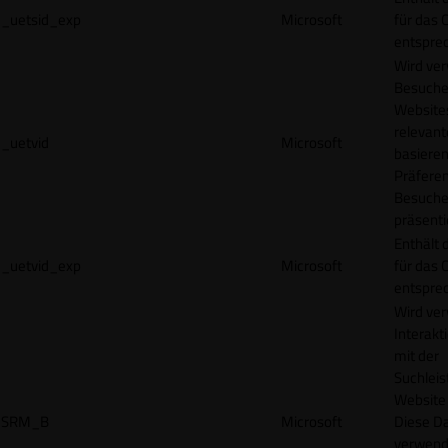
_uetsid_exp
Microsoft
für das 
entspre
Wird ve
Besuche
Websites
relevan
_uetvid
Microsoft
basieren
Präfere
Besuche
präsenti
Enthält 
_uetvid_exp
Microsoft
für das 
entspre
Wird ve
Interakt
mit der
Suchleis
Website 
SRM_B
Microsoft
Diese D
verwend