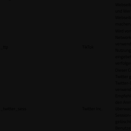
Webseit
und Wer
Webseite
machen
Wird vom
Network
verwend
_ttp
TikTok
Nutzung
eingebet
verfolge
Dieser C
Twitter 
Twitter-
verwend
Empfehl
den Anm
_twitter_sess
Twitter Inc.
überwach
Session-
gelöscht
Benutze