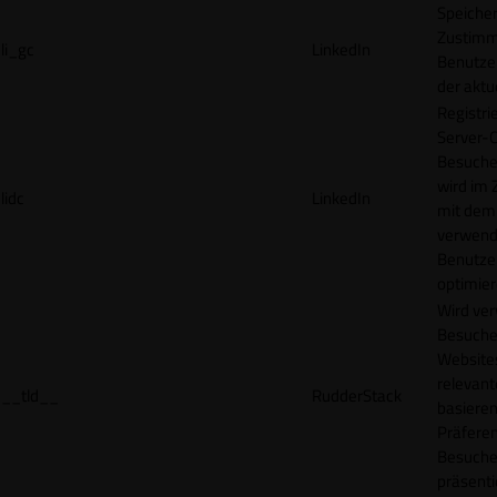
Speicher
Zustimm
li_gc
LinkedIn
Benutzer
der akt
Registri
Server-C
Besucher
wird im
lidc
LinkedIn
mit dem
verwend
Benutze
optimier
Wird ve
Besuche
Websites
relevan
__tld__
RudderStack
basieren
Präfere
Besuche
präsenti