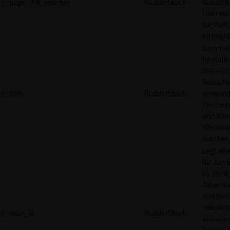
rl_page_init_referrer
RudderStack
Auszahl
Überwei
für Part
ermögli
Sammelt
Verhalte
Interakt
Besucher
rl_trait
RudderStack
verwend
Webseit
und Wer
Webseite
machen
Legt ein
für den 
es Third
Advertis
den Bes
relevan
rl_user_id
RudderStack
anzuspr
Pairing-