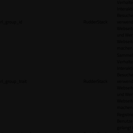
Verhalte
Interakt
Besucher
rl_group_id
RudderStack
verwend
Webseit
und Wer
Webseite
machen
Sammelt
Verhalte
Interakt
Besucher
rl_group_trait
RudderStack
verwend
Webseit
und Wer
Webseite
machen
Registrie
Benutze
gelangt 