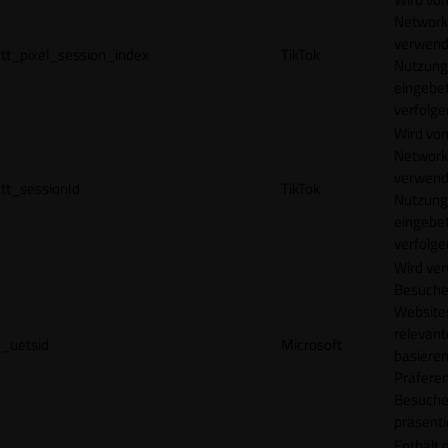
Network
verwend
tt_pixel_session_index
TikTok
Nutzung
eingebet
verfolge
Wird vom
Network
verwend
tt_sessionId
TikTok
Nutzung
eingebet
verfolge
Wird ve
Besuche
Websites
relevan
_uetsid
Microsoft
basieren
Präfere
Besuche
präsenti
Enthält 