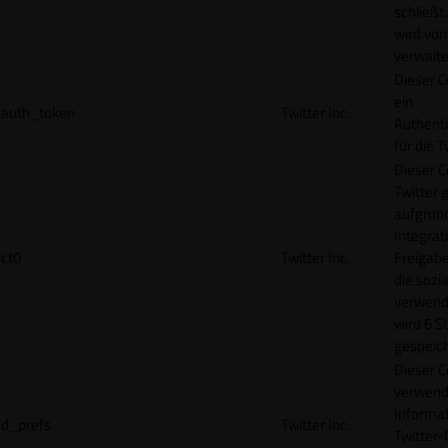
schließt
wird von
verwalte
Dieser C
ein
auth_token
Twitter Inc.
Authenti
für die 
Dieser C
Twitter 
aufgrund
Integrat
ct0
Twitter Inc.
Freigabe
die sozi
verwend
wird 6 S
gespeich
Dieser C
verwend
Informat
d_prefs
Twitter Inc.
Twitter-