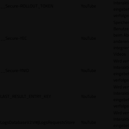
Interakt
__Secure-ROLLOUT_TOKEN
YouTube
eingebet
verfolge
Speicher
Benutze
beim Abr
__Secure-YEC
YouTube
anderen
integrie
Videos
Wird ve
Interakt
__Secure-YNID
YouTube
eingebet
verfolge
Wird ve
Interakt
LAST_RESULT_ENTRY_KEY
YouTube
eingebet
verfolge
Wird ve
Interakt
LogsDatabaseV2:V#||LogsRequestsStore
YouTube
eingebet