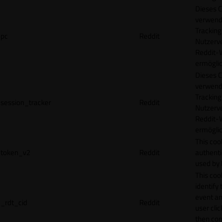
Dieses C
verwend
Tracking
pc
Reddit
Nutzerv
Reddit-
ermögli
Dieses C
verwend
Tracking
session_tracker
Reddit
Nutzerv
Reddit-
ermögli
This coo
token_v2
Reddit
authenti
used by 
This coo
identify
event an
_rdt_cid
Reddit
user cli
then con