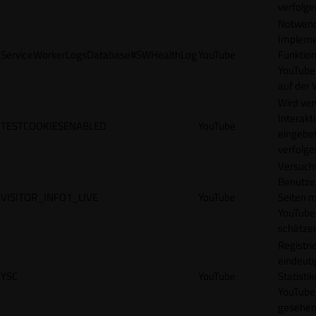
verfolge
Notwendi
Impleme
ServiceWorkerLogsDatabase#SWHealthLog
YouTube
Funktion
YouTube
auf der 
Wird ve
Interakt
TESTCOOKIESENABLED
YouTube
eingebet
verfolge
Versucht
Benutze
VISITOR_INFO1_LIVE
YouTube
Seiten m
YouTube
schätze
Registrie
eindeuti
YSC
YouTube
Statisti
YouTube,
gesehen 