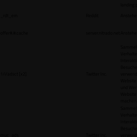
landing 
_rdt_em
Reddit
Anstehe
offer#.#.cache
server.nitrado.net
Anstehe
Sammelt
Verhalte
Interakt
Besucher
1/i/adsct [x2]
Twitter Inc.
verwend
Website
und Wer
Website 
machen
Sammelt
Verhalte
Interakt
Besucher
muc_ads
Twitter Inc.
verwend