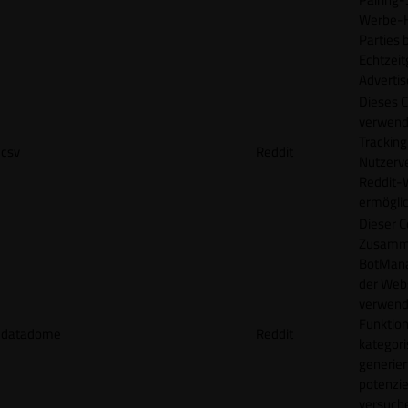
Werbe-H
Parties b
Echtzeit
Advertis
Dieses C
verwend
Tracking
csv
Reddit
Nutzerv
Reddit-
ermögli
Dieser C
Zusamme
BotMana
der Webs
verwend
Funktion
datadome
Reddit
kategori
generier
potenziel
versuche