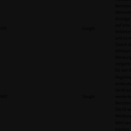
Benutzer
Webseit
Anzeige
auf eine
IDE
Google
Anbieter
und zu 
Zweck d
Wirksamk
Werbung
zielgeri
für den 
Registrie
eindeuti
Gerät ei
NID
Google
wiederk
Benutzers
Die ID wi
Werbung
Wird ve
tracken,