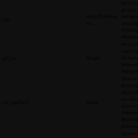
Wird vo
genutzt,
Meta Platforms,
von Wer
_fbp
Inc.
anzuzeig
Echtzeit
Werbetr
Wird vo
zum Exp
_gcl_au
Google
Werbung
Webseit
ihre Die
Wird ve
Besuche
Webseite
um rele
_rdt_uuid [x2]
Reddit
basieren
Präfere
Besuche
präsenti
Sammelt