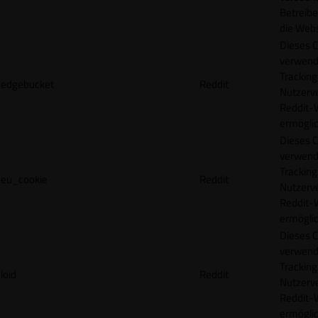
Betreibe
die Webs
Dieses C
verwend
Tracking
edgebucket
Reddit
Nutzerv
Reddit-
ermögli
Dieses C
verwend
Tracking
eu_cookie
Reddit
Nutzerv
Reddit-
ermögli
Dieses C
verwend
Tracking
loid
Reddit
Nutzerv
Reddit-
ermögli