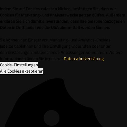
Indem Sie auf Cookies zulassen klicken, bestätigen Sie, dass wir
Cookies für Marketing- und Analysezwecke setzen dürfen. Außerdem
erklären Sie sich damit einverstanden, dass Ihre personenbezogenen
Daten in Drittländer wie die USA übermittelt werden können.
Sie können den Einsatz von Marketing- und Analytics-Cookies
jederzeit ablehnen und Ihre Einwilligung widerrufen oder unter
den Einstellungen entsprechende Anpassungen vornehmen. Weitere
Informationen finden Sie in unserer
Datenschutzerklärung
.
Cookie-Einstellungen
Alle Cookies akzeptieren