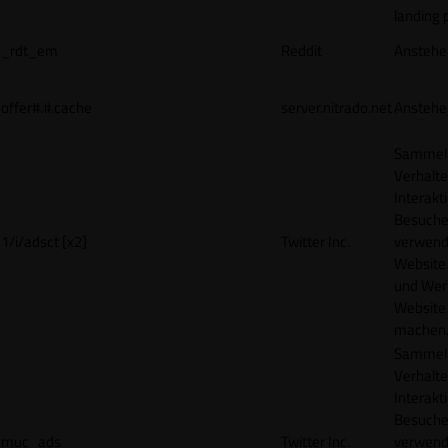
landing 
_rdt_em
Reddit
Anstehe
offer#.#.cache
server.nitrado.net
Anstehe
Sammelt
Verhalte
Interakt
Besucher
1/i/adsct [x2]
Twitter Inc.
verwend
Website
und Wer
Website 
machen
Sammelt
Verhalte
Interakt
Besucher
muc_ads
Twitter Inc.
verwend