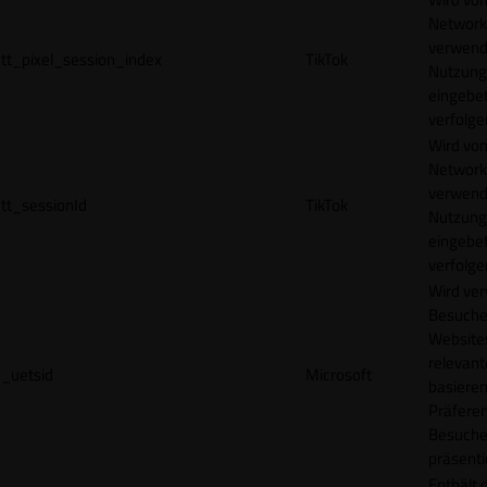
Network
verwend
tt_pixel_session_index
TikTok
Nutzung
eingebet
verfolge
Wird vom
Network
verwend
tt_sessionId
TikTok
Nutzung
eingebet
verfolge
Wird ve
Besuche
Websites
relevan
_uetsid
Microsoft
basieren
Präfere
Besuche
präsenti
Enthält 