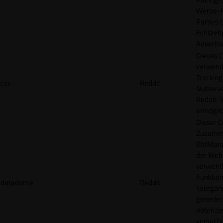
Werbe-H
Parties b
Echtzeit
Advertis
Dieses C
verwend
Tracking
csv
Reddit
Nutzerv
Reddit-
ermögli
Dieser C
Zusamme
BotMana
der Webs
verwend
Funktion
datadome
Reddit
kategori
generier
potenziel
versuche