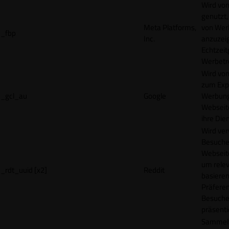
Wird vo
genutzt,
Meta Platforms,
von Wer
_fbp
Inc.
anzuzeig
Echtzeit
Werbetr
Wird vo
zum Exp
_gcl_au
Google
Werbung
Webseit
ihre Die
Wird ve
Besuche
Webseite
um rele
_rdt_uuid [x2]
Reddit
basieren
Präfere
Besuche
präsenti
Sammelt