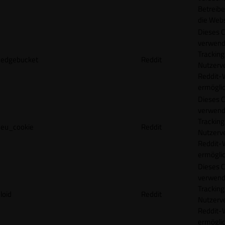
Betreibe
die Webs
Dieses C
verwend
Tracking
edgebucket
Reddit
Nutzerv
Reddit-
ermögli
Dieses C
verwend
Tracking
eu_cookie
Reddit
Nutzerv
Reddit-
ermögli
Dieses C
verwend
Tracking
loid
Reddit
Nutzerv
Reddit-
ermögli