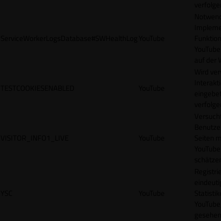
verfolge
Notwendi
Impleme
ServiceWorkerLogsDatabase#SWHealthLog
YouTube
Funktion
YouTube
auf der 
Wird ve
Interakt
TESTCOOKIESENABLED
YouTube
eingebet
verfolge
Versucht
Benutze
VISITOR_INFO1_LIVE
YouTube
Seiten m
YouTube
schätze
Registrie
eindeuti
YSC
YouTube
Statisti
YouTube,
gesehen 