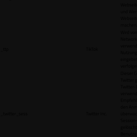
Webseit
und Wer
Webseite
machen
Wird vom
Network
verwend
_ttp
TikTok
Nutzung
eingebet
verfolge
Dieser C
Twitter 
Twitter-
verwend
Empfehl
den Anm
_twitter_sess
Twitter Inc.
überwach
Session-
gelöscht
Benutze