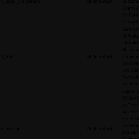
rl_page_init_referrer
RudderStack
Auszahl
Überwei
für Part
ermögli
Sammelt
Verhalte
Interakt
Besucher
rl_trait
RudderStack
verwend
Webseit
und Wer
Webseite
machen
Legt ein
für den 
es Third
Advertis
den Bes
relevan
rl_user_id
RudderStack
anzuspr
Pairing-