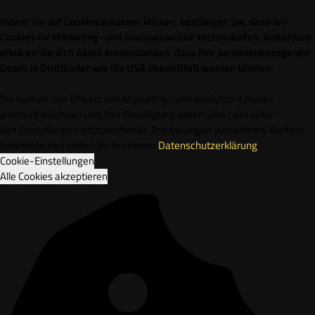
Indem Sie auf Cookies zulassen klicken, bestätigen Sie, dass wir
Cookies für Marketing- und Analysezwecke setzen dürfen. Außerdem
erklären Sie sich damit einverstanden, dass Ihre personenbezogenen
Daten in Drittländer wie die USA übermittelt werden können.
Sie können den Einsatz von Marketing- und Analytics-Cookies
jederzeit ablehnen und Ihre Einwilligung widerrufen oder unter
den Einstellungen entsprechende Anpassungen vornehmen. Weitere
Informationen finden Sie in unserer
Datenschutzerklärung
.
Cookie-Einstellungen
Alle Cookies akzeptieren