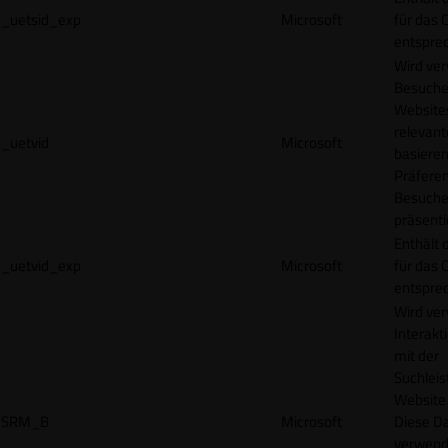
_uetsid_exp
Microsoft
für das 
entspre
Wird ve
Besuche
Websites
relevan
_uetvid
Microsoft
basieren
Präfere
Besuche
präsenti
Enthält 
_uetvid_exp
Microsoft
für das 
entspre
Wird ve
Interakt
mit der
Suchleis
Website 
SRM_B
Microsoft
Diese D
verwend