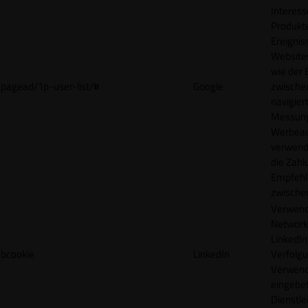
Interes
Produkt
Ereigni
Websites
wie der
pagead/1p-user-list/#
Google
zwische
navigiert
Messun
Werbea
verwende
die Zahl
Empfehl
zwische
Verwend
Network
LinkedIn 
bcookie
LinkedIn
Verfolgu
Verwend
eingebe
Dienstle