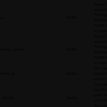
Dieses C
verwend
Tracking
pc
Reddit
Nutzerv
Reddit-
ermögli
Dieses C
verwend
Tracking
session_tracker
Reddit
Nutzerv
Reddit-
ermögli
This coo
token_v2
Reddit
authenti
used by 
This coo
identify
event an
_rdt_cid
Reddit
user cli
then con