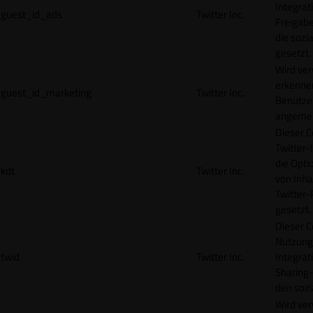
Integrat
guest_id_ads
Twitter Inc.
Freigabe
die sozi
gesetzt.
Wird ve
erkennen
guest_id_marketing
Twitter Inc.
Benutzer
angemeld
Dieser C
Twitter-
die Opti
kdt
Twitter Inc.
von Inha
Twitter-
gesetzt.
Dieser C
Nutzung 
twid
Twitter Inc.
Integrat
Sharing-
den sozi
Wird ve