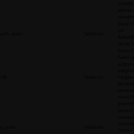
schließt
wird von
verwalte
Dieser C
ein
auth_token
Twitter Inc.
Authenti
für die 
Dieser C
Twitter 
aufgrund
Integrat
ct0
Twitter Inc.
Freigabe
die sozi
verwend
wird 6 S
gespeich
Dieser C
verwend
Informat
d_prefs
Twitter Inc.
Twitter-