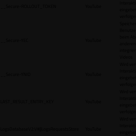
Interakt
__Secure-ROLLOUT_TOKEN
YouTube
eingebet
verfolge
Speicher
Benutze
beim Abr
__Secure-YEC
YouTube
anderen
integrie
Videos
Wird ve
Interakt
__Secure-YNID
YouTube
eingebet
verfolge
Wird ve
Interakt
LAST_RESULT_ENTRY_KEY
YouTube
eingebet
verfolge
Wird ve
Interakt
LogsDatabaseV2:V#||LogsRequestsStore
YouTube
eingebet