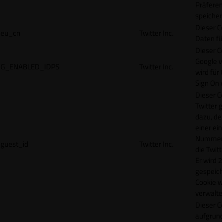
Präfere
speicher
Dieser C
eu_cn
Twitter Inc.
Daten fü
Dieser C
Google 
G_ENABLED_IDPS
Twitter Inc.
wird für
Sign On
Dieser C
Twitter 
dazu, de
einer ei
Nummer z
guest_id
Twitter Inc.
die Twit
Er wird 2
gespeich
Cookie w
verwalte
Dieser C
aufgrund