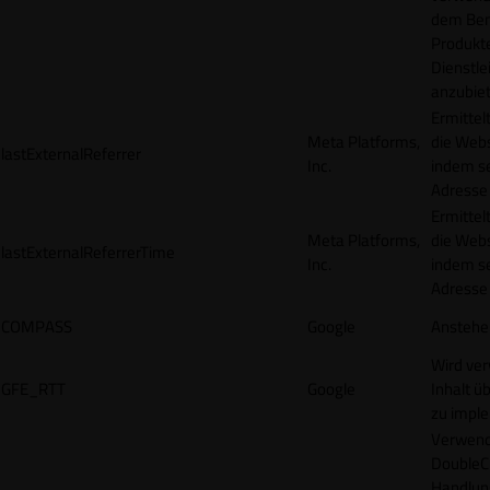
dem Ben
Produkt
Dienstle
anzubiet
Ermittel
Meta Platforms,
die Webs
lastExternalReferrer
Inc.
indem se
Adresse r
Ermittel
Meta Platforms,
die Webs
lastExternalReferrerTime
Inc.
indem se
Adresse r
COMPASS
Google
Anstehe
Wird ve
GFE_RTT
Google
Inhalt ü
zu impl
Verwend
DoubleCl
Handlun