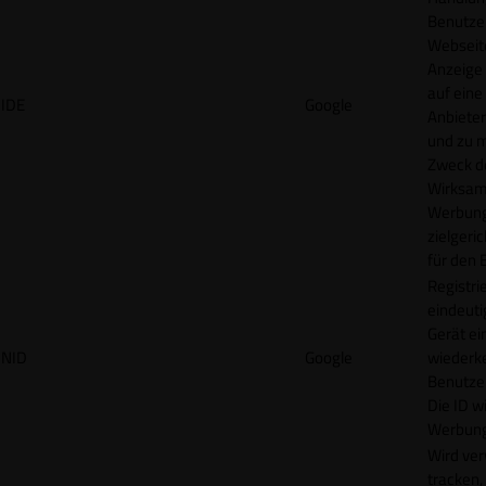
Benutzer
Webseit
Anzeige
auf eine
IDE
Google
Anbieter
und zu 
Zweck d
Wirksamk
Werbung
zielgeri
für den 
Registrie
eindeuti
Gerät ei
NID
Google
wiederk
Benutzers
Die ID wi
Werbung
Wird ve
tracken,