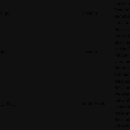
Speicher
Zustimm
li_gc
LinkedIn
Benutzer
der akt
Registri
Server-C
Besucher
wird im
lidc
LinkedIn
mit dem
verwend
Benutze
optimier
Wird ve
Besuche
Websites
relevan
__tld__
RudderStack
basieren
Präfere
Besuche
präsenti