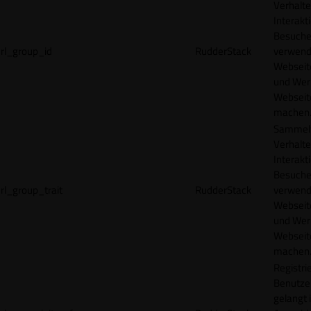
Verhalte
Interakt
Besucher
rl_group_id
RudderStack
verwend
Webseit
und Wer
Webseite
machen
Sammelt
Verhalte
Interakt
Besucher
rl_group_trait
RudderStack
verwend
Webseit
und Wer
Webseite
machen
Registrie
Benutze
gelangt 