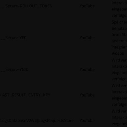
Interakt
__Secure-ROLLOUT_TOKEN
YouTube
eingebet
verfolge
Speicher
Benutze
beim Abr
__Secure-YEC
YouTube
anderen
integrie
Videos
Wird ve
Interakt
__Secure-YNID
YouTube
eingebet
verfolge
Wird ve
Interakt
LAST_RESULT_ENTRY_KEY
YouTube
eingebet
verfolge
Wird ve
Interakt
LogsDatabaseV2:V#||LogsRequestsStore
YouTube
eingebet