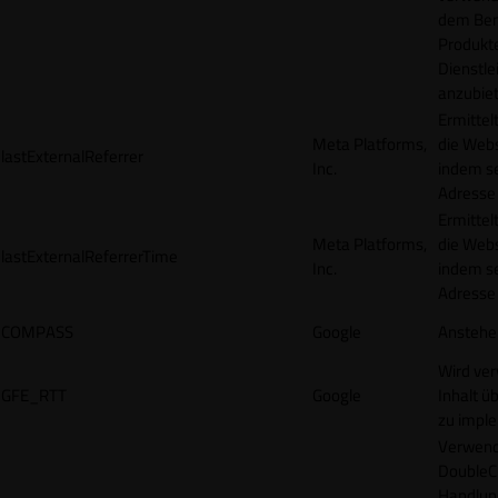
dem Ben
Produkt
Dienstle
anzubiet
Ermittel
Meta Platforms,
die Webs
lastExternalReferrer
Inc.
indem se
Adresse r
Ermittel
Meta Platforms,
die Webs
lastExternalReferrerTime
Inc.
indem se
Adresse r
COMPASS
Google
Anstehe
Wird ve
GFE_RTT
Google
Inhalt ü
zu impl
Verwend
DoubleCl
Handlun