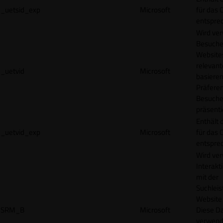
_uetsid_exp
Microsoft
für das 
entspre
Wird ve
Besuche
Websites
relevan
_uetvid
Microsoft
basieren
Präfere
Besuche
präsenti
Enthält 
_uetvid_exp
Microsoft
für das 
entspre
Wird ve
Interakt
mit der
Suchleis
Website 
SRM_B
Microsoft
Diese D
verwend