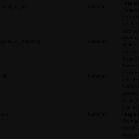
Integrat
guest_id_ads
Twitter Inc.
Freigabe
die sozi
gesetzt.
Wird ve
erkennen
guest_id_marketing
Twitter Inc.
Benutzer
angemeld
Dieser C
Twitter-
die Opti
kdt
Twitter Inc.
von Inha
Twitter-
gesetzt.
Dieser C
Nutzung 
twid
Twitter Inc.
Integrat
Sharing-
den sozi
Wird ve