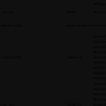
landing 
_rdt_em
Reddit
Anstehe
offer#.#.cache
server.nitrado.net
Anstehe
Sammelt
Verhalte
Interakt
Besucher
1/i/adsct [x2]
Twitter Inc.
verwend
Website
und Wer
Website 
machen
Sammelt
Verhalte
Interakt
Besucher
muc_ads
Twitter Inc.
verwend