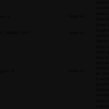
Präfere
speicher
Dieser C
eu_cn
Twitter Inc.
Daten fü
Dieser C
Google 
G_ENABLED_IDPS
Twitter Inc.
wird für
Sign On
Dieser C
Twitter 
dazu, de
einer ei
Nummer z
guest_id
Twitter Inc.
die Twit
Er wird 2
gespeich
Cookie w
verwalte
Dieser C
aufgrund