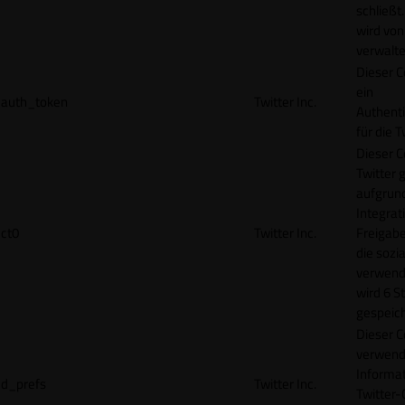
schließt
wird von
verwalte
Dieser C
ein
auth_token
Twitter Inc.
Authenti
für die 
Dieser C
Twitter 
aufgrund
Integrat
ct0
Twitter Inc.
Freigabe
die sozi
verwend
wird 6 S
gespeich
Dieser C
verwend
Informat
d_prefs
Twitter Inc.
Twitter-