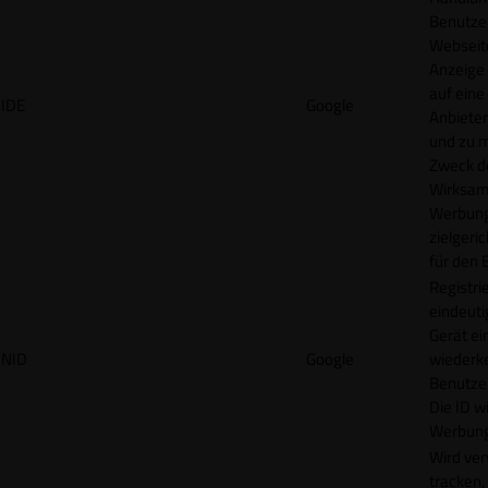
Benutzer
Webseit
Anzeige
auf eine
IDE
Google
Anbieter
und zu 
Zweck d
Wirksamk
Werbung
zielgeri
für den 
Registrie
eindeuti
Gerät ei
NID
Google
wiederk
Benutzers
Die ID wi
Werbung
Wird ve
tracken,