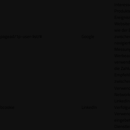
Interes
Produkt
Ereigni
Websites
wie der
pagead/1p-user-list/#
Google
zwische
navigiert
Messun
Werbea
verwende
die Zahl
Empfehl
zwische
Verwend
Network
LinkedIn 
bcookie
LinkedIn
Verfolgu
Verwend
eingebe
Dienstle