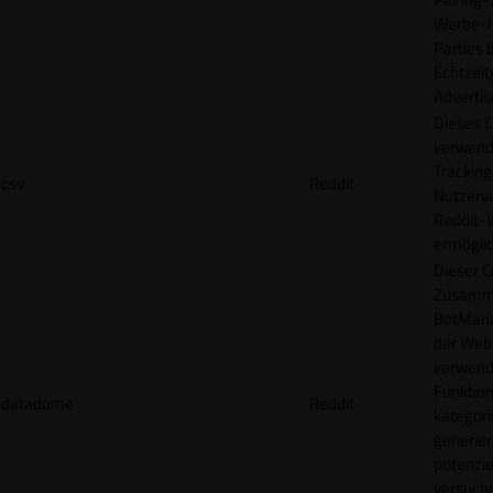
Werbe-H
Parties b
Echtzeit
Advertis
Dieses C
verwend
Tracking
csv
Reddit
Nutzerv
Reddit-
ermögli
Dieser C
Zusamme
BotMana
der Webs
verwend
Funktion
datadome
Reddit
kategori
generier
potenziel
versuche