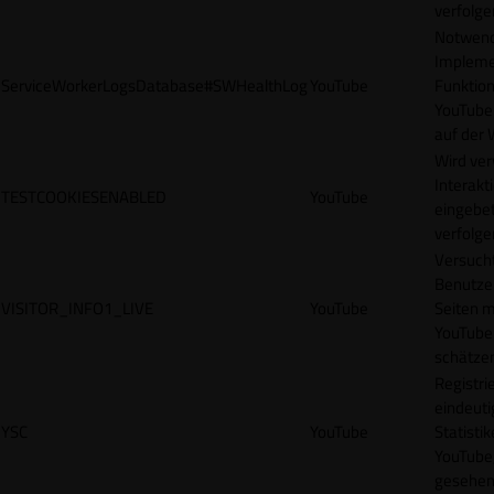
verfolge
Notwendi
Impleme
ServiceWorkerLogsDatabase#SWHealthLog
YouTube
Funktion
YouTube
auf der 
Wird ve
Interakt
TESTCOOKIESENABLED
YouTube
eingebet
verfolge
Versucht
Benutze
VISITOR_INFO1_LIVE
YouTube
Seiten m
YouTube
schätze
Registrie
eindeuti
YSC
YouTube
Statisti
YouTube,
gesehen 