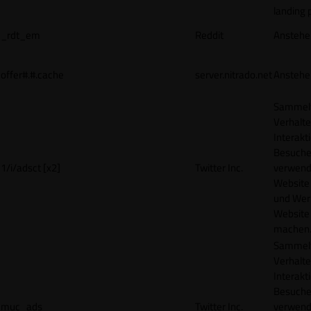
landing 
_rdt_em
Reddit
Anstehe
offer#.#.cache
server.nitrado.net
Anstehe
Sammelt
Verhalte
Interakt
Besucher
1/i/adsct [x2]
Twitter Inc.
verwend
Website
und Wer
Website 
machen
Sammelt
Verhalte
Interakt
Besucher
muc_ads
Twitter Inc.
verwend