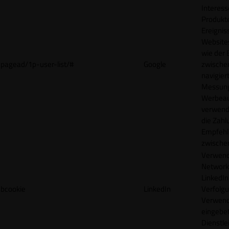
Interes
Produkt
Ereigni
Websites
wie der
pagead/1p-user-list/#
Google
zwische
navigiert
Messun
Werbea
verwende
die Zahl
Empfehl
zwische
Verwend
Network
LinkedIn 
bcookie
LinkedIn
Verfolgu
Verwend
eingebe
Dienstle