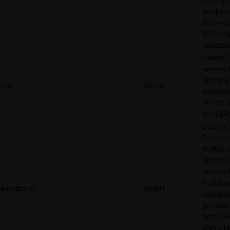
Werbe-H
Parties b
Echtzeit
Advertis
Dieses C
verwend
Tracking
csv
Reddit
Nutzerv
Reddit-
ermögli
Dieser C
Zusamme
BotMana
der Webs
verwend
Funktion
datadome
Reddit
kategori
generier
potenziel
versuche