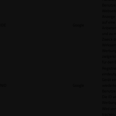
Benutzer
Webseit
Anzeige
auf eine
IDE
Google
Anbieter
und zu 
Zweck d
Wirksamk
Werbung
zielgeri
für den 
Registrie
eindeuti
Gerät ei
NID
Google
wiederk
Benutzers
Die ID wi
Werbung
Wird ve
tracken,