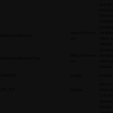
dem Ben
Produkt
Dienstle
anzubiet
Ermittel
Meta Platforms,
die Webs
lastExternalReferrer
Inc.
indem se
Adresse r
Ermittel
Meta Platforms,
die Webs
lastExternalReferrerTime
Inc.
indem se
Adresse r
COMPASS
Google
Anstehe
Wird ve
GFE_RTT
Google
Inhalt ü
zu impl
Verwend
DoubleCl
Handlun