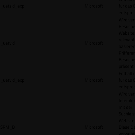
_uetsid_exp
Microsoft
für das 
entspre
Wird ve
Besuche
Websites
relevan
_uetvid
Microsoft
basieren
Präfere
Besuche
präsenti
Enthält 
_uetvid_exp
Microsoft
für das 
entspre
Wird ve
Interakt
mit der
Suchleis
Website 
SRM_B
Microsoft
Diese D
verwend