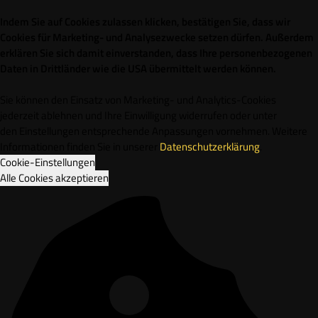
Indem Sie auf Cookies zulassen klicken, bestätigen Sie, dass wir
Cookies für Marketing- und Analysezwecke setzen dürfen. Außerdem
erklären Sie sich damit einverstanden, dass Ihre personenbezogenen
Daten in Drittländer wie die USA übermittelt werden können.
Sie können den Einsatz von Marketing- und Analytics-Cookies
jederzeit ablehnen und Ihre Einwilligung widerrufen oder unter
den Einstellungen entsprechende Anpassungen vornehmen. Weitere
Informationen finden Sie in unserer
Datenschutzerklärung
.
Cookie-Einstellungen
Alle Cookies akzeptieren