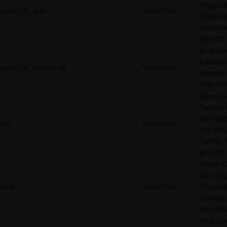
Integrat
guest_id_ads
Twitter Inc.
Freigabe
die sozi
gesetzt.
Wird ve
erkennen
guest_id_marketing
Twitter Inc.
Benutzer
angemeld
Dieser C
Twitter-
die Opti
kdt
Twitter Inc.
von Inha
Twitter-
gesetzt.
Dieser C
Nutzung 
twid
Twitter Inc.
Integrat
Sharing-
den sozi
Wird ve