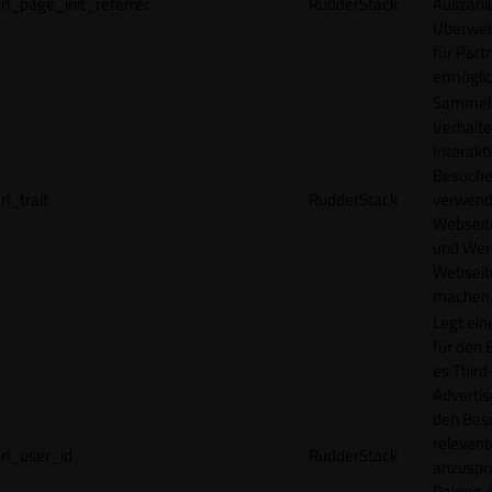
rl_page_init_referrer
RudderStack
Auszahl
Überwei
für Part
ermögli
Sammelt
Verhalte
Interakt
Besucher
rl_trait
RudderStack
verwend
Webseit
und Wer
Webseite
machen
Legt ein
für den 
es Third
Advertis
den Bes
relevan
rl_user_id
RudderStack
anzuspr
Pairing-