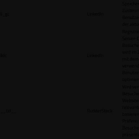
Speicher
Zustimm
li_gc
LinkedIn
Benutzer
der akt
Registri
Server-C
Besucher
wird im
lidc
LinkedIn
mit dem
verwend
Benutze
optimier
Wird ve
Besuche
Websites
relevan
__tld__
RudderStack
basieren
Präfere
Besuche
präsenti