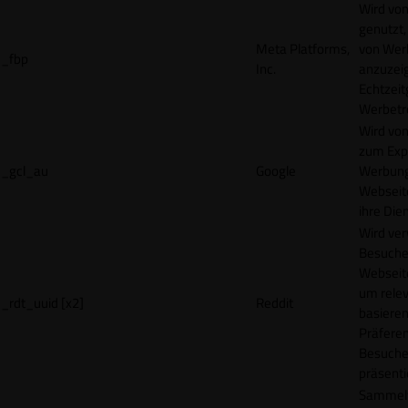
Wird vo
genutzt,
Meta Platforms,
von Wer
_fbp
Inc.
anzuzeig
Echtzeit
Werbetr
Wird vo
zum Exp
_gcl_au
Google
Werbung
Webseit
ihre Die
Wird ve
Besuche
Webseite
um rele
_rdt_uuid [x2]
Reddit
basieren
Präfere
Besuche
präsenti
Sammelt