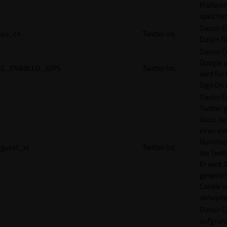
Präfere
speicher
Dieser C
eu_cn
Twitter Inc.
Daten fü
Dieser C
Google 
G_ENABLED_IDPS
Twitter Inc.
wird für
Sign On
Dieser C
Twitter 
dazu, de
einer ei
Nummer z
guest_id
Twitter Inc.
die Twit
Er wird 2
gespeich
Cookie w
verwalte
Dieser C
aufgrund