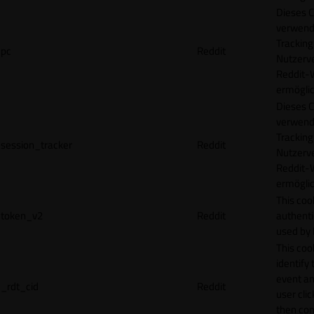
Dieses C
verwend
Tracking
pc
Reddit
Nutzerv
Reddit-
ermögli
Dieses C
verwend
Tracking
session_tracker
Reddit
Nutzerv
Reddit-
ermögli
This coo
token_v2
Reddit
authenti
used by 
This coo
identify
event an
_rdt_cid
Reddit
user cli
then con