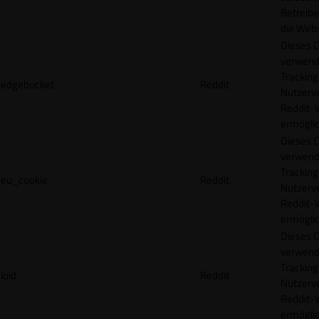
Betreibe
die Webs
Dieses C
verwend
Tracking
edgebucket
Reddit
Nutzerv
Reddit-
ermögli
Dieses C
verwend
Tracking
eu_cookie
Reddit
Nutzerv
Reddit-
ermögli
Dieses C
verwend
Tracking
loid
Reddit
Nutzerv
Reddit-
ermögli