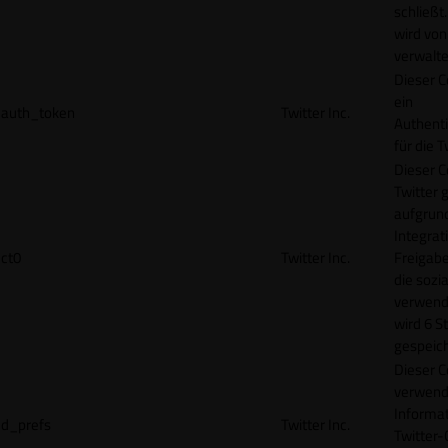
schließt
wird von
verwalte
Dieser C
ein
auth_token
Twitter Inc.
Authenti
für die 
Dieser C
Twitter 
aufgrund
Integrat
ct0
Twitter Inc.
Freigabe
die sozi
verwend
wird 6 S
gespeich
Dieser C
verwend
Informat
d_prefs
Twitter Inc.
Twitter-