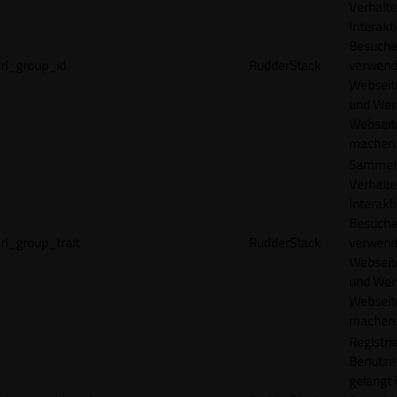
Verhalte
Interakt
Besucher
rl_group_id
RudderStack
verwend
Webseit
und Wer
Webseite
machen
Sammelt
Verhalte
Interakt
Besucher
rl_group_trait
RudderStack
verwend
Webseit
und Wer
Webseite
machen
Registrie
Benutze
gelangt 