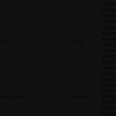
Webseit
und Wer
Webseite
machen
Wird vom
Network
verwend
_ttp
TikTok
Nutzung
eingebet
verfolge
Dieser C
Twitter 
Twitter-
verwend
Empfehl
den Anm
_twitter_sess
Twitter Inc.
überwach
Session-
gelöscht
Benutze