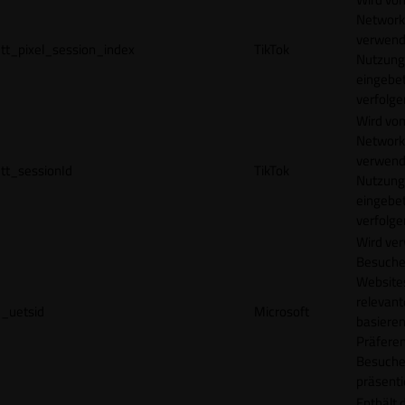
Network
verwend
tt_pixel_session_index
TikTok
Nutzung
eingebet
verfolge
Wird vom
Network
verwend
tt_sessionId
TikTok
Nutzung
eingebet
verfolge
Wird ve
Besuche
Websites
relevan
_uetsid
Microsoft
basieren
Präfere
Besuche
präsenti
Enthält 