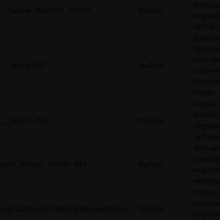
Interakt
__Secure-ROLLOUT_TOKEN
YouTube
eingebet
verfolge
Speicher
Benutze
beim Abr
__Secure-YEC
YouTube
anderen
integrie
Videos
Wird ve
Interakt
__Secure-YNID
YouTube
eingebet
verfolge
Wird ve
Interakt
LAST_RESULT_ENTRY_KEY
YouTube
eingebet
verfolge
Wird ve
Interakt
LogsDatabaseV2:V#||LogsRequestsStore
YouTube
eingebet