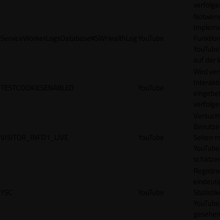
verfolge
Notwendi
Impleme
ServiceWorkerLogsDatabase#SWHealthLog
YouTube
Funktion
YouTube
auf der 
Wird ve
Interakt
TESTCOOKIESENABLED
YouTube
eingebet
verfolge
Versucht
Benutze
VISITOR_INFO1_LIVE
YouTube
Seiten m
YouTube
schätze
Registrie
eindeuti
YSC
YouTube
Statisti
YouTube,
gesehen 