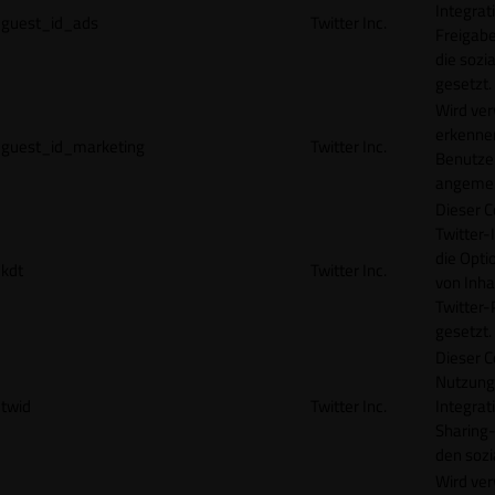
Integrat
guest_id_ads
Twitter Inc.
Freigabe
die sozi
gesetzt.
Wird ve
erkennen
guest_id_marketing
Twitter Inc.
Benutzer
angemeld
Dieser C
Twitter-
die Opti
kdt
Twitter Inc.
von Inha
Twitter-
gesetzt.
Dieser C
Nutzung 
twid
Twitter Inc.
Integrat
Sharing-
den sozi
Wird ve