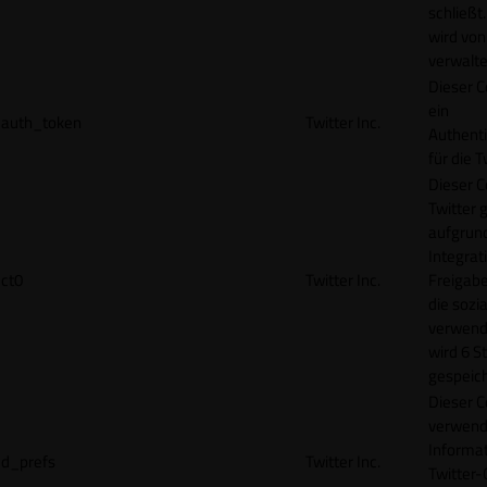
schließt
wird von
verwalte
Dieser C
ein
auth_token
Twitter Inc.
Authenti
für die 
Dieser C
Twitter 
aufgrund
Integrat
ct0
Twitter Inc.
Freigabe
die sozi
verwend
wird 6 S
gespeich
Dieser C
verwend
Informat
d_prefs
Twitter Inc.
Twitter-