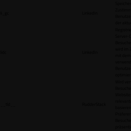
Speicher
Zustimm
li_gc
LinkedIn
Benutzer
der akt
Registri
Server-C
Besucher
wird im
lidc
LinkedIn
mit dem
verwend
Benutze
optimier
Wird ve
Besuche
Websites
relevan
__tld__
RudderStack
basieren
Präfere
Besuche
präsenti