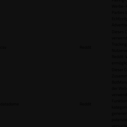
Werbe-H
Parties b
Echtzeit
Advertis
Dieses C
verwend
Tracking
csv
Reddit
Nutzerv
Reddit-
ermögli
Dieser C
Zusamme
BotMana
der Webs
verwend
Funktion
datadome
Reddit
kategori
generier
potenziel
versuche