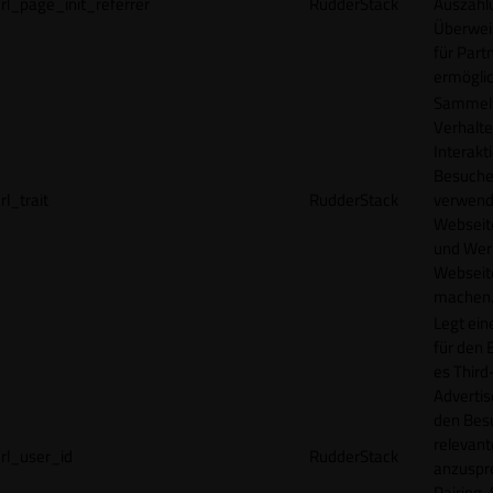
rl_page_init_referrer
RudderStack
Auszahl
Überwei
für Part
ermögli
Sammelt
Verhalte
Interakt
Besucher
rl_trait
RudderStack
verwend
Webseit
und Wer
Webseite
machen
Legt ein
für den 
es Third
Advertis
den Bes
relevan
rl_user_id
RudderStack
anzuspr
Pairing-