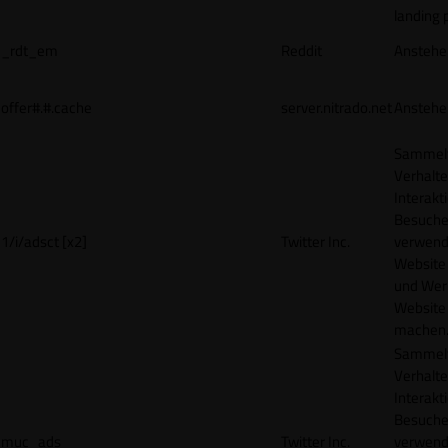
landing 
_rdt_em
Reddit
Anstehe
offer#.#.cache
server.nitrado.net
Anstehe
Sammelt
Verhalte
Interakt
Besucher
1/i/adsct [x2]
Twitter Inc.
verwend
Website
und Wer
Website 
machen
Sammelt
Verhalte
Interakt
Besucher
muc_ads
Twitter Inc.
verwend