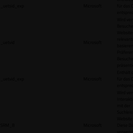
_uetsid_exp
Microsoft
für das 
entspre
Wird ve
Besuche
Websites
relevan
_uetvid
Microsoft
basieren
Präfere
Besuche
präsenti
Enthält 
_uetvid_exp
Microsoft
für das 
entspre
Wird ve
Interakt
mit der
Suchleis
Website 
SRM_B
Microsoft
Diese D
verwend