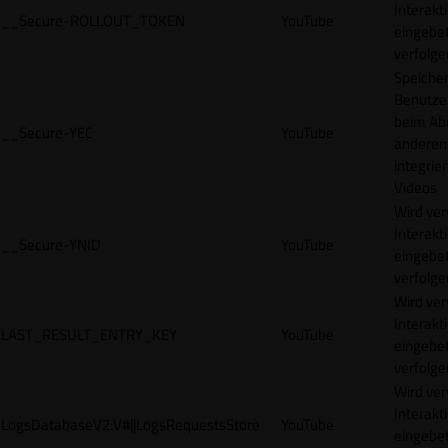
Interakt
__Secure-ROLLOUT_TOKEN
YouTube
eingebet
verfolge
Speicher
Benutze
beim Abr
__Secure-YEC
YouTube
anderen
integrie
Videos
Wird ve
Interakt
__Secure-YNID
YouTube
eingebet
verfolge
Wird ve
Interakt
LAST_RESULT_ENTRY_KEY
YouTube
eingebet
verfolge
Wird ve
Interakt
LogsDatabaseV2:V#||LogsRequestsStore
YouTube
eingebet