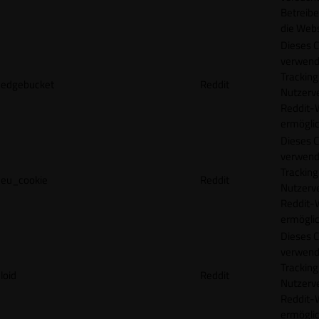
Betreibe
die Webs
Dieses C
verwend
Tracking
edgebucket
Reddit
Nutzerv
Reddit-
ermögli
Dieses C
verwend
Tracking
eu_cookie
Reddit
Nutzerv
Reddit-
ermögli
Dieses C
verwend
Tracking
loid
Reddit
Nutzerv
Reddit-
ermögli