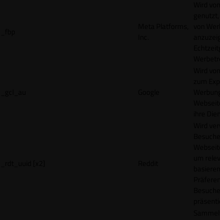
Wird vo
genutzt,
Meta Platforms,
von Wer
_fbp
Inc.
anzuzeig
Echtzeit
Werbetr
Wird vo
zum Exp
_gcl_au
Google
Werbung
Webseit
ihre Die
Wird ve
Besuche
Webseite
um rele
_rdt_uuid [x2]
Reddit
basieren
Präfere
Besuche
präsenti
Sammelt