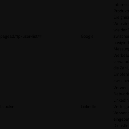
Interes
Produkt
Ereigni
Websites
wie der
pagead/1p-user-list/#
Google
zwische
navigiert
Messun
Werbea
verwende
die Zahl
Empfehl
zwische
Verwend
Network
LinkedIn 
bcookie
LinkedIn
Verfolgu
Verwend
eingebe
Dienstle