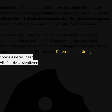
Indem Sie auf Cookies zulassen klicken, bestätigen Sie, dass wir
Cookies für Marketing- und Analysezwecke setzen dürfen. Außerdem
erklären Sie sich damit einverstanden, dass Ihre personenbezogenen
Daten in Drittländer wie die USA übermittelt werden können.
Sie können den Einsatz von Marketing- und Analytics-Cookies
jederzeit ablehnen und Ihre Einwilligung widerrufen oder unter
den Einstellungen entsprechende Anpassungen vornehmen. Weitere
Informationen finden Sie in unserer
Datenschutzerklärung
.
Cookie-Einstellungen
Alle Cookies akzeptieren