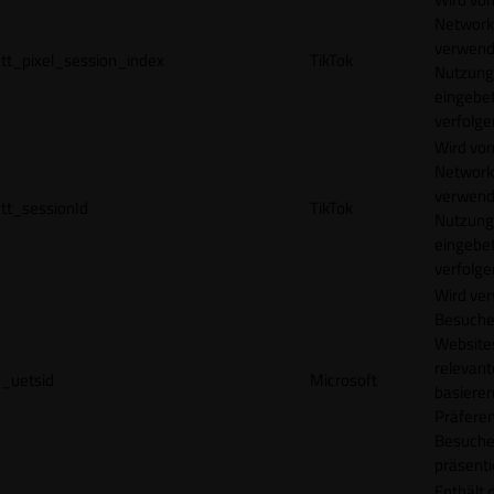
Network
verwend
tt_pixel_session_index
TikTok
Nutzung
eingebet
verfolge
Wird vom
Network
verwend
tt_sessionId
TikTok
Nutzung
eingebet
verfolge
Wird ve
Besuche
Websites
relevan
_uetsid
Microsoft
basieren
Präfere
Besuche
präsenti
Enthält 