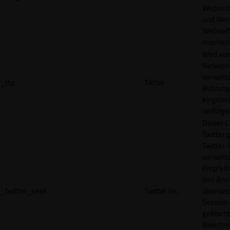
Webseit
und Wer
Webseite
machen
Wird vom
Network
verwend
_ttp
TikTok
Nutzung
eingebet
verfolge
Dieser C
Twitter 
Twitter-
verwend
Empfehl
den Anm
_twitter_sess
Twitter Inc.
überwach
Session-
gelöscht
Benutze