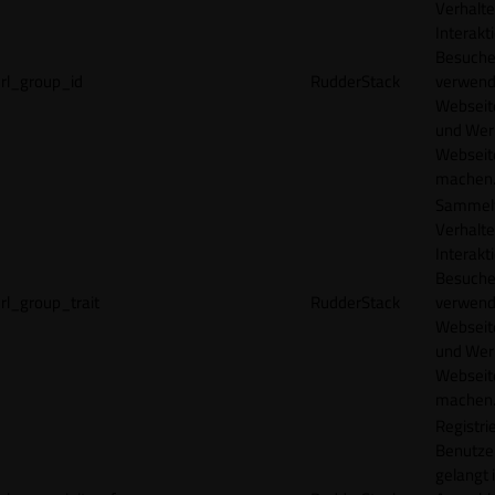
Verhalte
Interakt
Besucher
rl_group_id
RudderStack
verwend
Webseit
und Wer
Webseite
machen
Sammelt
Verhalte
Interakt
Besucher
rl_group_trait
RudderStack
verwend
Webseit
und Wer
Webseite
machen
Registrie
Benutze
gelangt 