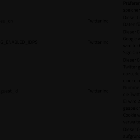
Präfere
speicher
Dieser C
eu_cn
Twitter Inc.
Daten fü
Dieser C
Google 
G_ENABLED_IDPS
Twitter Inc.
wird für
Sign On
Dieser C
Twitter 
dazu, de
einer ei
Nummer z
guest_id
Twitter Inc.
die Twit
Er wird 2
gespeich
Cookie w
verwalte
Dieser C
aufgrund