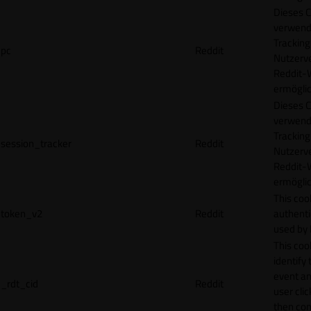
Dieses C
verwend
Tracking
pc
Reddit
Nutzerv
Reddit-
ermögli
Dieses C
verwend
Tracking
session_tracker
Reddit
Nutzerv
Reddit-
ermögli
This coo
token_v2
Reddit
authenti
used by 
This coo
identify
event an
_rdt_cid
Reddit
user cli
then con