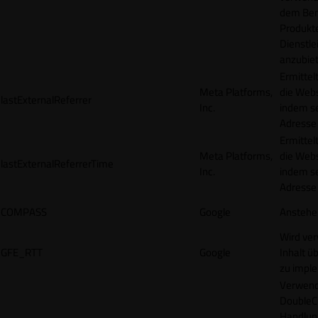
dem Ben
Produkt
Dienstle
anzubiet
Ermittel
Meta Platforms,
die Webs
lastExternalReferrer
Inc.
indem se
Adresse r
Ermittel
Meta Platforms,
die Webs
lastExternalReferrerTime
Inc.
indem se
Adresse r
COMPASS
Google
Anstehe
Wird ve
GFE_RTT
Google
Inhalt ü
zu impl
Verwend
DoubleCl
Handlun