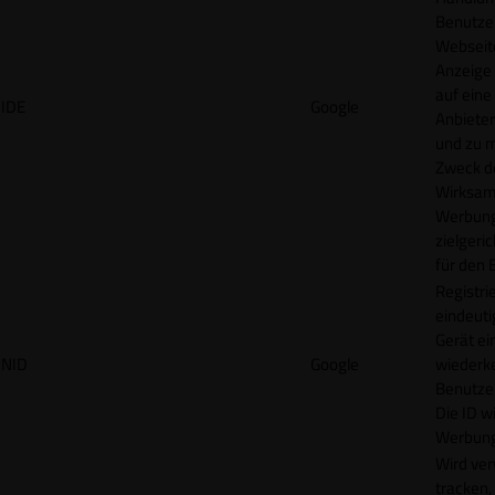
Benutzer
Webseit
Anzeige
auf eine
IDE
Google
Anbieter
und zu 
Zweck d
Wirksamk
Werbung
zielgeri
für den 
Registrie
eindeuti
Gerät ei
NID
Google
wiederk
Benutzers
Die ID wi
Werbung
Wird ve
tracken,