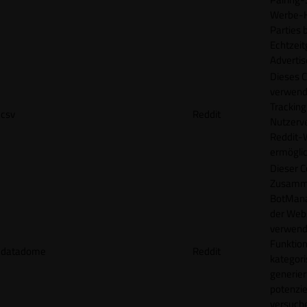
Werbe-H
Parties b
Echtzeit
Advertis
Dieses C
verwend
Tracking
csv
Reddit
Nutzerv
Reddit-
ermögli
Dieser C
Zusamme
BotMana
der Webs
verwend
Funktion
datadome
Reddit
kategori
generier
potenziel
versuche