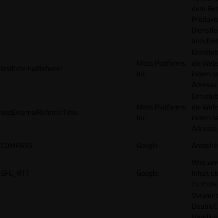
dem Ben
Produkt
Dienstle
anzubiet
Ermittel
Meta Platforms,
die Webs
lastExternalReferrer
Inc.
indem se
Adresse r
Ermittel
Meta Platforms,
die Webs
lastExternalReferrerTime
Inc.
indem se
Adresse r
COMPASS
Google
Anstehe
Wird ve
GFE_RTT
Google
Inhalt ü
zu impl
Verwend
DoubleCl
Handlun