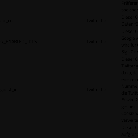
Präfere
speicher
Dieser C
eu_cn
Twitter Inc.
Daten fü
Dieser C
Google 
G_ENABLED_IDPS
Twitter Inc.
wird für
Sign On
Dieser C
Twitter 
dazu, de
einer ei
Nummer z
guest_id
Twitter Inc.
die Twit
Er wird 2
gespeich
Cookie w
verwalte
Dieser C
aufgrund