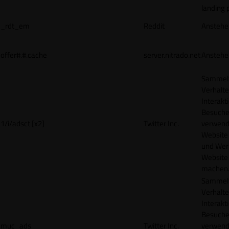
landing 
_rdt_em
Reddit
Anstehe
offer#.#.cache
server.nitrado.net
Anstehe
Sammelt
Verhalte
Interakt
Besucher
1/i/adsct [x2]
Twitter Inc.
verwend
Website
und Wer
Website 
machen
Sammelt
Verhalte
Interakt
Besucher
muc_ads
Twitter Inc.
verwend