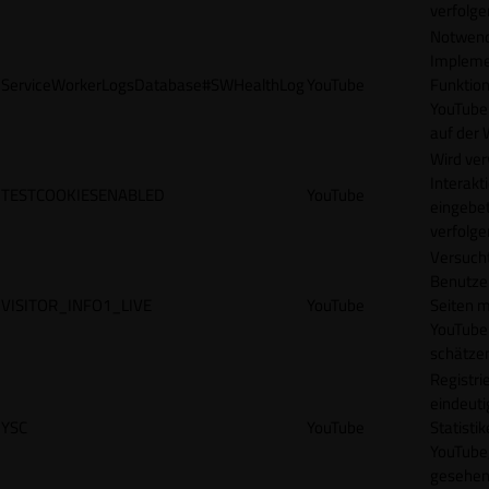
verfolge
Notwendi
Impleme
ServiceWorkerLogsDatabase#SWHealthLog
YouTube
Funktion
YouTube
auf der 
Wird ve
Interakt
TESTCOOKIESENABLED
YouTube
eingebet
verfolge
Versucht
Benutze
VISITOR_INFO1_LIVE
YouTube
Seiten m
YouTube
schätze
Registrie
eindeuti
YSC
YouTube
Statisti
YouTube,
gesehen 