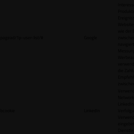
Interes
Produkt
Ereigni
Websites
wie der
pagead/1p-user-list/#
Google
zwische
navigiert
Messun
Werbea
verwende
die Zahl
Empfehl
zwische
Verwend
Network
LinkedIn 
bcookie
LinkedIn
Verfolgu
Verwend
eingebe
Dienstle