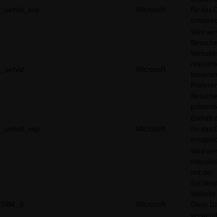
_uetsid_exp
Microsoft
für das 
entspre
Wird ve
Besuche
Websites
relevan
_uetvid
Microsoft
basieren
Präfere
Besuche
präsenti
Enthält 
_uetvid_exp
Microsoft
für das 
entspre
Wird ve
Interakt
mit der
Suchleis
Website 
SRM_B
Microsoft
Diese D
verwend