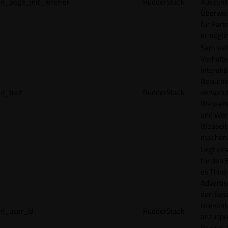
rl_page_init_referrer
RudderStack
Auszahl
Überwei
für Part
ermögli
Sammelt
Verhalte
Interakt
Besucher
rl_trait
RudderStack
verwend
Webseit
und Wer
Webseite
machen
Legt ein
für den 
es Third
Advertis
den Bes
relevan
rl_user_id
RudderStack
anzuspr
Pairing-