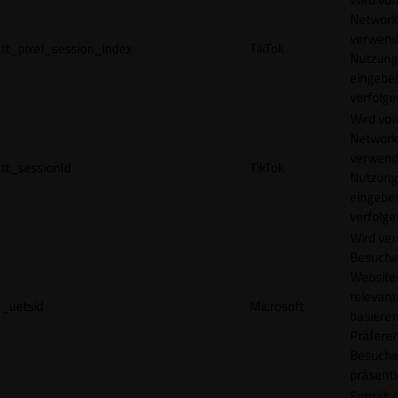
Network
verwend
tt_pixel_session_index
TikTok
Nutzung
eingebet
verfolge
Wird vom
Network
verwend
tt_sessionId
TikTok
Nutzung
eingebet
verfolge
Wird ve
Besuche
Websites
relevan
_uetsid
Microsoft
basieren
Präfere
Besuche
präsenti
Enthält 