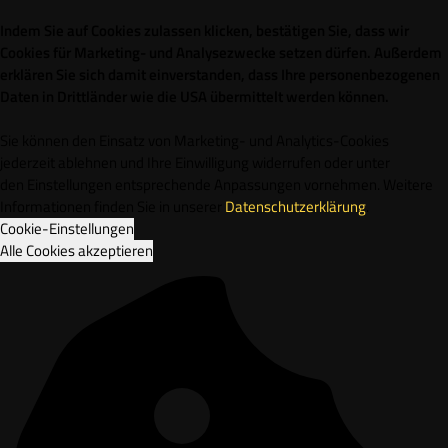
Indem Sie auf Cookies zulassen klicken, bestätigen Sie, dass wir
Cookies für Marketing- und Analysezwecke setzen dürfen. Außerdem
erklären Sie sich damit einverstanden, dass Ihre personenbezogenen
Daten in Drittländer wie die USA übermittelt werden können.
Sie können den Einsatz von Marketing- und Analytics-Cookies
jederzeit ablehnen und Ihre Einwilligung widerrufen oder unter
den Einstellungen entsprechende Anpassungen vornehmen. Weitere
Informationen finden Sie in unserer
Datenschutzerklärung
.
Cookie-Einstellungen
Alle Cookies akzeptieren