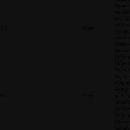
Benutzer
Webseit
Anzeige
auf eine
IDE
Google
Anbieter
und zu 
Zweck d
Wirksamk
Werbung
zielgeri
für den 
Registrie
eindeuti
Gerät ei
NID
Google
wiederk
Benutzers
Die ID wi
Werbung
Wird ve
tracken,