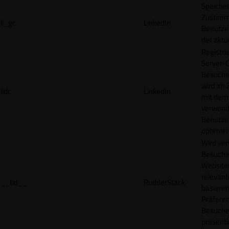
Speicher
Zustimm
li_gc
LinkedIn
Benutzer
der akt
Registri
Server-C
Besucher
wird im
lidc
LinkedIn
mit dem
verwend
Benutze
optimier
Wird ve
Besuche
Websites
relevan
__tld__
RudderStack
basieren
Präfere
Besuche
präsenti