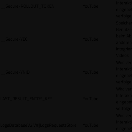
Interakt
__Secure-ROLLOUT_TOKEN
YouTube
eingebet
verfolge
Speicher
Benutze
beim Abr
__Secure-YEC
YouTube
anderen
integrie
Videos
Wird ve
Interakt
__Secure-YNID
YouTube
eingebet
verfolge
Wird ve
Interakt
LAST_RESULT_ENTRY_KEY
YouTube
eingebet
verfolge
Wird ve
Interakt
LogsDatabaseV2:V#||LogsRequestsStore
YouTube
eingebet