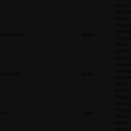
Betreibe
die Webs
Dieses C
verwend
Tracking
edgebucket
Reddit
Nutzerv
Reddit-
ermögli
Dieses C
verwend
Tracking
eu_cookie
Reddit
Nutzerv
Reddit-
ermögli
Dieses C
verwend
Tracking
loid
Reddit
Nutzerv
Reddit-
ermögli