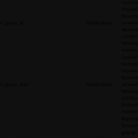
Verhalte
Interakt
Besucher
rl_group_id
RudderStack
verwend
Webseit
und Wer
Webseite
machen
Sammelt
Verhalte
Interakt
Besucher
rl_group_trait
RudderStack
verwend
Webseit
und Wer
Webseite
machen
Registrie
Benutze
gelangt 