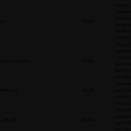
Dieses C
verwend
Tracking
pc
Reddit
Nutzerv
Reddit-
ermögli
Dieses C
verwend
Tracking
session_tracker
Reddit
Nutzerv
Reddit-
ermögli
This coo
token_v2
Reddit
authenti
used by 
This coo
identify
event an
_rdt_cid
Reddit
user cli
then con