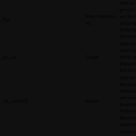
Wird vo
genutzt,
Meta Platforms,
von Wer
_fbp
Inc.
anzuzeig
Echtzeit
Werbetr
Wird vo
zum Exp
_gcl_au
Google
Werbung
Webseit
ihre Die
Wird ve
Besuche
Webseite
um rele
_rdt_uuid [x2]
Reddit
basieren
Präfere
Besuche
präsenti
Sammelt