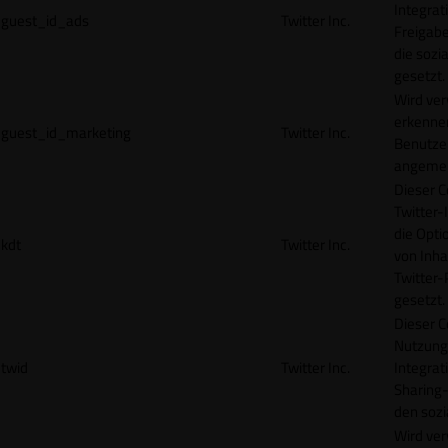
Integrat
guest_id_ads
Twitter Inc.
Freigabe
die sozi
gesetzt.
Wird ve
erkennen
guest_id_marketing
Twitter Inc.
Benutzer
angemeld
Dieser C
Twitter-
die Opti
kdt
Twitter Inc.
von Inha
Twitter-
gesetzt.
Dieser C
Nutzung 
twid
Twitter Inc.
Integrat
Sharing-
den sozi
Wird ve