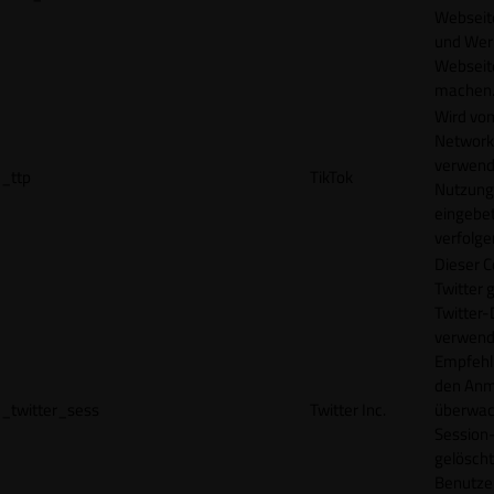
Webseit
und Wer
Webseite
machen
Wird vom
Network
verwend
_ttp
TikTok
Nutzung
eingebet
verfolge
Dieser C
Twitter 
Twitter-
verwend
Empfehl
den Anm
_twitter_sess
Twitter Inc.
überwach
Session-
gelöscht
Benutze