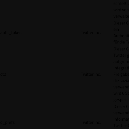
schließt
wird von
verwalte
Dieser C
ein
auth_token
Twitter Inc.
Authenti
für die 
Dieser C
Twitter 
aufgrund
Integrat
ct0
Twitter Inc.
Freigabe
die sozi
verwend
wird 6 S
gespeich
Dieser C
verwend
Informat
d_prefs
Twitter Inc.
Twitter-